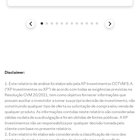
Disclaimer:
Este relatório de análise foi elaborado pela XP Investimentos CCTVM S.A.
(“XP Investimentos ou XP”) de acordo com todas as exigências previstas na
Resolução CVM 20/2021, tem como objetivo fornecer informações que
possam auxiliar o investidor a tomar sua própria decisão de investimento, não
constituindo qualquer tipo de oferta ou solicitação de compra e/ou venda de
qualquer produto. As informações contidas neste relatório são consideradas
válidas na data de sua divulgação e foram obtidas de fontes públicas. A XP
Investimentos não se responsabiliza por qualquer decisão tomada pelo
cliente com base no presente relatório.
Este relatório foi elaborado considerando a classificação de risco dos
produtos de modo a gerar resultados de alocação para cada perfil de