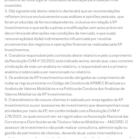
investidor.
O(s) signatário(s) deste relatório declara(m) que as recomendações
refletem única e exclusivamente suas análises e opiniões pessoais, que
foram produzidas de forma independente, inclusive em relação à XP
Investimentos e que estão sujeitas a modificações sem aviso prévio em
decorrência de alterações nas condições de mercado, e que sua(s)
remuneração(es) é(são) indiretamente influenciada por receitas
provenientes dos negócios e operações financeiras realizadas pela XP
Investimentos.
O analista responsável pelo conteúdo deste relatório e pelo cumprimento
da Resolução CVM nº 20/2021 está indicado acima, sendo que, caso constem
a indicação de mais um analista no relatório, o responsável será o primeiro
analista credenciado a ser mencionado no relatório.
Os analistas da XP Investimentos estão obrigados ao cumprimento de
todas as regras previstas no Código de Conduta da APIMEC Brasil para o
Analista de Valores Mobiliários e na Política de Conduta dos Analistas de
Valores Mobiliários da XP Investimentos.
O atendimento de nossos clientes é realizado por empregados da XP
Investimentos ou por assessores de investimento que desempenham suas
atividades por meio da XP, em conformidade com a Resolução CVM nº
178/2023, os quais encontram-se registrados na Associação Nacional das
Corretoras e Distribuidoras de Títulos e Valores Mobiliários – ANCORD. O
assessor de investimento não pode realizar consultoria, administração ou
gestão de patrimônio de clientes, devendo atuar como intermediário e