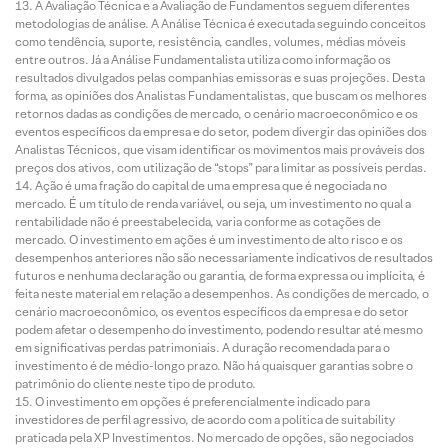
A Avaliação Técnica e a Avaliação de Fundamentos seguem diferentes
metodologias de análise. A Análise Técnica é executada seguindo conceitos
como tendência, suporte, resistência, candles, volumes, médias móveis
entre outros. Já a Análise Fundamentalista utiliza como informação os
resultados divulgados pelas companhias emissoras e suas projeções. Desta
forma, as opiniões dos Analistas Fundamentalistas, que buscam os melhores
retornos dadas as condições de mercado, o cenário macroeconômico e os
eventos específicos da empresa e do setor, podem divergir das opiniões dos
Analistas Técnicos, que visam identificar os movimentos mais prováveis dos
preços dos ativos, com utilização de “stops” para limitar as possíveis perdas.
Ação é uma fração do capital de uma empresa que é negociada no
mercado. É um título de renda variável, ou seja, um investimento no qual a
rentabilidade não é preestabelecida, varia conforme as cotações de
mercado. O investimento em ações é um investimento de alto risco e os
desempenhos anteriores não são necessariamente indicativos de resultados
futuros e nenhuma declaração ou garantia, de forma expressa ou implícita, é
feita neste material em relação a desempenhos. As condições de mercado, o
cenário macroeconômico, os eventos específicos da empresa e do setor
podem afetar o desempenho do investimento, podendo resultar até mesmo
em significativas perdas patrimoniais. A duração recomendada para o
investimento é de médio-longo prazo. Não há quaisquer garantias sobre o
patrimônio do cliente neste tipo de produto.
O investimento em opções é preferencialmente indicado para
investidores de perfil agressivo, de acordo com a política de suitability
praticada pela XP Investimentos. No mercado de opções, são negociados