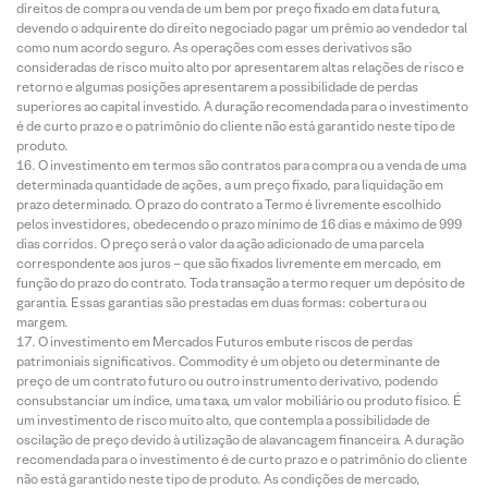
direitos de compra ou venda de um bem por preço fixado em data futura,
devendo o adquirente do direito negociado pagar um prêmio ao vendedor tal
como num acordo seguro. As operações com esses derivativos são
consideradas de risco muito alto por apresentarem altas relações de risco e
retorno e algumas posições apresentarem a possibilidade de perdas
superiores ao capital investido. A duração recomendada para o investimento
é de curto prazo e o patrimônio do cliente não está garantido neste tipo de
produto.
O investimento em termos são contratos para compra ou a venda de uma
determinada quantidade de ações, a um preço fixado, para liquidação em
prazo determinado. O prazo do contrato a Termo é livremente escolhido
pelos investidores, obedecendo o prazo mínimo de 16 dias e máximo de 999
dias corridos. O preço será o valor da ação adicionado de uma parcela
correspondente aos juros – que são fixados livremente em mercado, em
função do prazo do contrato. Toda transação a termo requer um depósito de
garantia. Essas garantias são prestadas em duas formas: cobertura ou
margem.
O investimento em Mercados Futuros embute riscos de perdas
patrimoniais significativos. Commodity é um objeto ou determinante de
preço de um contrato futuro ou outro instrumento derivativo, podendo
consubstanciar um índice, uma taxa, um valor mobiliário ou produto físico. É
um investimento de risco muito alto, que contempla a possibilidade de
oscilação de preço devido à utilização de alavancagem financeira. A duração
recomendada para o investimento é de curto prazo e o patrimônio do cliente
não está garantido neste tipo de produto. As condições de mercado,