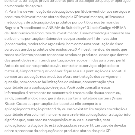
solicitar autorização prévia do cliente para a realização de qualquer operação
no mercado de capitais.
Para fins de verificação da adequação do perfil do investidor aos serviços e
produtos de investimento oferecidos pela XP Investimentos, utilizamos a
metodologia de adequação dos produtos por portfólio, nos termos das
Regras e Procedimentos ANBIMA de Suitability nº 01 e do Código ANBIMA
de Distribuição de Produtos de Investimento. Essa metodologia consiste em
atribuir uma pontuação máxima de risco para cada perfil de investidor
(conservador, moderado e agressivo), bem como uma pontuação de risco
para cada um dos produtos oferecidos pela XP Investimentos, de modo que
todos os clientes possam ter acesso a todos os produtos, desde que dentro
das quantidades e limites da pontuação de risco definidas para o seu perfil.
Antes de aplicar nos produtos e/ou contratar os serviços objeto deste
material, é importante que você verifique se a sua pontuação de risco atual
comporta a aplicação nos produtos e/ou a contratação dos serviços em
questão, bem como se há limitações de volume, concentração e/ou
quantidade para a aplicação desejada. Você pode consultar essas
informações diretamente no momento da transmissão da sua ordem ou,
ainda, consultando o risco geral da sua carteira na tela de carteira (Visão
Risco). Caso a sua pontuação de risco atual não comporte a
aplicação/contratação pretendida, ou caso existam limitações em relação à
quantidade e/ou volume financeiro para a referida aplicação/contratação, isto
significa que, com base na composição atual da sua carteira, esta
aplicação/contratação não está adequada ao seu perfil. Em caso de dúvidas
sobre o processo de adequação dos produtos oferecidos pela XP