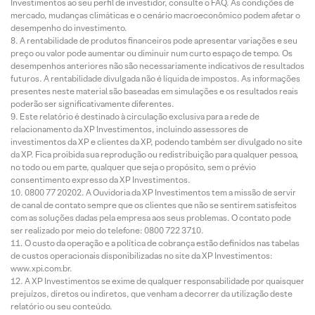
Investimentos ao seu perfil de investidor, consulte o FAQ. As condições de
mercado, mudanças climáticas e o cenário macroeconômico podem afetar o
desempenho do investimento.
A rentabilidade de produtos financeiros pode apresentar variações e seu
preço ou valor pode aumentar ou diminuir num curto espaço de tempo. Os
desempenhos anteriores não são necessariamente indicativos de resultados
futuros. A rentabilidade divulgada não é líquida de impostos. As informações
presentes neste material são baseadas em simulações e os resultados reais
poderão ser significativamente diferentes.
Este relatório é destinado à circulação exclusiva para a rede de
relacionamento da XP Investimentos, incluindo assessores de
investimentos da XP e clientes da XP, podendo também ser divulgado no site
da XP. Fica proibida sua reprodução ou redistribuição para qualquer pessoa,
no todo ou em parte, qualquer que seja o propósito, sem o prévio
consentimento expresso da XP Investimentos.
0800 77 20202. A Ouvidoria da XP Investimentos tem a missão de servir
de canal de contato sempre que os clientes que não se sentirem satisfeitos
com as soluções dadas pela empresa aos seus problemas. O contato pode
ser realizado por meio do telefone: 0800 722 3710.
O custo da operação e a política de cobrança estão definidos nas tabelas
de custos operacionais disponibilizadas no site da XP Investimentos:
www.xpi.com.br.
A XP Investimentos se exime de qualquer responsabilidade por quaisquer
prejuízos, diretos ou indiretos, que venham a decorrer da utilização deste
relatório ou seu conteúdo.