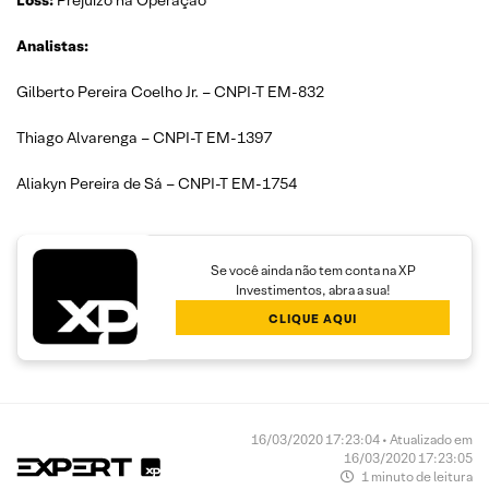
Loss:
Prejuízo na Operação
Analistas:
Gilberto Pereira Coelho Jr. – CNPI-T EM-832
Thiago Alvarenga – CNPI-T EM-1397
Aliakyn Pereira de Sá – CNPI-T EM-1754
Se você ainda não tem conta na XP
Investimentos, abra a sua!
CLIQUE AQUI
16/03/2020 17:23:04 • Atualizado em
16/03/2020 17:23:05
1 minuto de leitura