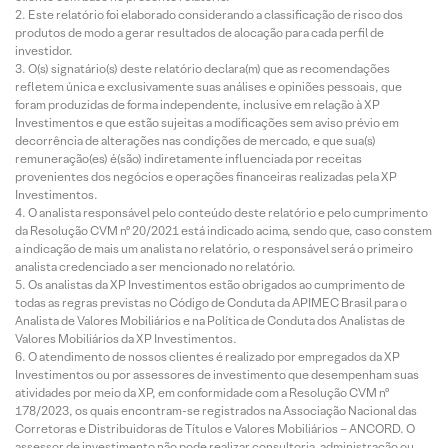
Este relatório foi elaborado considerando a classificação de risco dos
produtos de modo a gerar resultados de alocação para cada perfil de
investidor.
O(s) signatário(s) deste relatório declara(m) que as recomendações
refletem única e exclusivamente suas análises e opiniões pessoais, que
foram produzidas de forma independente, inclusive em relação à XP
Investimentos e que estão sujeitas a modificações sem aviso prévio em
decorrência de alterações nas condições de mercado, e que sua(s)
remuneração(es) é(são) indiretamente influenciada por receitas
provenientes dos negócios e operações financeiras realizadas pela XP
Investimentos.
O analista responsável pelo conteúdo deste relatório e pelo cumprimento
da Resolução CVM nº 20/2021 está indicado acima, sendo que, caso constem
a indicação de mais um analista no relatório, o responsável será o primeiro
analista credenciado a ser mencionado no relatório.
Os analistas da XP Investimentos estão obrigados ao cumprimento de
todas as regras previstas no Código de Conduta da APIMEC Brasil para o
Analista de Valores Mobiliários e na Política de Conduta dos Analistas de
Valores Mobiliários da XP Investimentos.
O atendimento de nossos clientes é realizado por empregados da XP
Investimentos ou por assessores de investimento que desempenham suas
atividades por meio da XP, em conformidade com a Resolução CVM nº
178/2023, os quais encontram-se registrados na Associação Nacional das
Corretoras e Distribuidoras de Títulos e Valores Mobiliários – ANCORD. O
assessor de investimento não pode realizar consultoria, administração ou