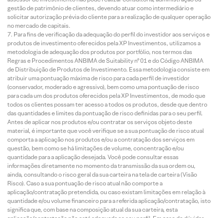
gestão de patrimônio de clientes, devendo atuar como intermediário e
solicitar autorização prévia do cliente para a realização de qualquer operação
no mercado de capitais.
Para fins de verificação da adequação do perfil do investidor aos serviços e
produtos de investimento oferecidos pela XP Investimentos, utilizamos a
metodologia de adequação dos produtos por portfólio, nos termos das
Regras e Procedimentos ANBIMA de Suitability nº 01 e do Código ANBIMA
de Distribuição de Produtos de Investimento. Essa metodologia consiste em
atribuir uma pontuação máxima de risco para cada perfil de investidor
(conservador, moderado e agressivo), bem como uma pontuação de risco
para cada um dos produtos oferecidos pela XP Investimentos, de modo que
todos os clientes possam ter acesso a todos os produtos, desde que dentro
das quantidades e limites da pontuação de risco definidas para o seu perfil.
Antes de aplicar nos produtos e/ou contratar os serviços objeto deste
material, é importante que você verifique se a sua pontuação de risco atual
comporta a aplicação nos produtos e/ou a contratação dos serviços em
questão, bem como se há limitações de volume, concentração e/ou
quantidade para a aplicação desejada. Você pode consultar essas
informações diretamente no momento da transmissão da sua ordem ou,
ainda, consultando o risco geral da sua carteira na tela de carteira (Visão
Risco). Caso a sua pontuação de risco atual não comporte a
aplicação/contratação pretendida, ou caso existam limitações em relação à
quantidade e/ou volume financeiro para a referida aplicação/contratação, isto
significa que, com base na composição atual da sua carteira, esta