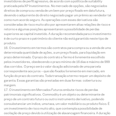
investidores de perfil agressivo, de acordo com a política de suitability
praticada pela XP Investimentos. No mercado de opções, são negociados
direitos de compra ou venda de um bem por preço fixado em data futura,
devendo o adquirente do direito negociado pagar um prêmio ao vendedor tal
como num acordo seguro. As operações com esses derivativos são
consideradas de risco muito alto por apresentarem altas relações de risco e
retorno e algumas posições apresentarem a possibilidade de perdas
superiores ao capital investido. A duração recomendada para o investimento
é de curto prazo e o patrimônio do cliente não está garantido neste tipo de
produto.
O investimento em termos são contratos para compra ou a venda de uma
determinada quantidade de ações, a um preço fixado, para liquidação em
prazo determinado. O prazo do contrato a Termo é livremente escolhido
pelos investidores, obedecendo o prazo mínimo de 16 dias e máximo de 999
dias corridos. O preço será o valor da ação adicionado de uma parcela
correspondente aos juros – que são fixados livremente em mercado, em
função do prazo do contrato. Toda transação a termo requer um depósito de
garantia. Essas garantias são prestadas em duas formas: cobertura ou
margem.
O investimento em Mercados Futuros embute riscos de perdas
patrimoniais significativos. Commodity é um objeto ou determinante de
preço de um contrato futuro ou outro instrumento derivativo, podendo
consubstanciar um índice, uma taxa, um valor mobiliário ou produto físico. É
um investimento de risco muito alto, que contempla a possibilidade de
oscilação de preço devido à utilização de alavancagem financeira. A duração