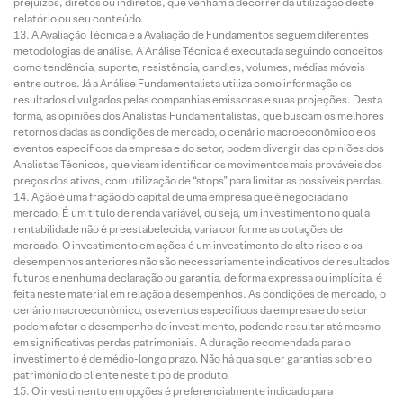
prejuízos, diretos ou indiretos, que venham a decorrer da utilização deste
relatório ou seu conteúdo.
A Avaliação Técnica e a Avaliação de Fundamentos seguem diferentes
metodologias de análise. A Análise Técnica é executada seguindo conceitos
como tendência, suporte, resistência, candles, volumes, médias móveis
entre outros. Já a Análise Fundamentalista utiliza como informação os
resultados divulgados pelas companhias emissoras e suas projeções. Desta
forma, as opiniões dos Analistas Fundamentalistas, que buscam os melhores
retornos dadas as condições de mercado, o cenário macroeconômico e os
eventos específicos da empresa e do setor, podem divergir das opiniões dos
Analistas Técnicos, que visam identificar os movimentos mais prováveis dos
preços dos ativos, com utilização de “stops” para limitar as possíveis perdas.
Ação é uma fração do capital de uma empresa que é negociada no
mercado. É um título de renda variável, ou seja, um investimento no qual a
rentabilidade não é preestabelecida, varia conforme as cotações de
mercado. O investimento em ações é um investimento de alto risco e os
desempenhos anteriores não são necessariamente indicativos de resultados
futuros e nenhuma declaração ou garantia, de forma expressa ou implícita, é
feita neste material em relação a desempenhos. As condições de mercado, o
cenário macroeconômico, os eventos específicos da empresa e do setor
podem afetar o desempenho do investimento, podendo resultar até mesmo
em significativas perdas patrimoniais. A duração recomendada para o
investimento é de médio-longo prazo. Não há quaisquer garantias sobre o
patrimônio do cliente neste tipo de produto.
O investimento em opções é preferencialmente indicado para