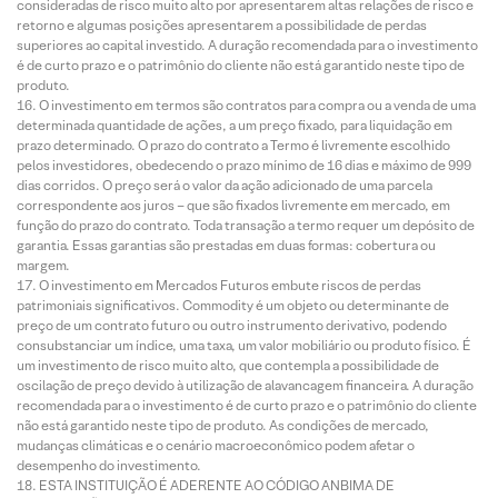
consideradas de risco muito alto por apresentarem altas relações de risco e
retorno e algumas posições apresentarem a possibilidade de perdas
superiores ao capital investido. A duração recomendada para o investimento
é de curto prazo e o patrimônio do cliente não está garantido neste tipo de
produto.
O investimento em termos são contratos para compra ou a venda de uma
determinada quantidade de ações, a um preço fixado, para liquidação em
prazo determinado. O prazo do contrato a Termo é livremente escolhido
pelos investidores, obedecendo o prazo mínimo de 16 dias e máximo de 999
dias corridos. O preço será o valor da ação adicionado de uma parcela
correspondente aos juros – que são fixados livremente em mercado, em
função do prazo do contrato. Toda transação a termo requer um depósito de
garantia. Essas garantias são prestadas em duas formas: cobertura ou
margem.
O investimento em Mercados Futuros embute riscos de perdas
patrimoniais significativos. Commodity é um objeto ou determinante de
preço de um contrato futuro ou outro instrumento derivativo, podendo
consubstanciar um índice, uma taxa, um valor mobiliário ou produto físico. É
um investimento de risco muito alto, que contempla a possibilidade de
oscilação de preço devido à utilização de alavancagem financeira. A duração
recomendada para o investimento é de curto prazo e o patrimônio do cliente
não está garantido neste tipo de produto. As condições de mercado,
mudanças climáticas e o cenário macroeconômico podem afetar o
desempenho do investimento.
ESTA INSTITUIÇÃO É ADERENTE AO CÓDIGO ANBIMA DE