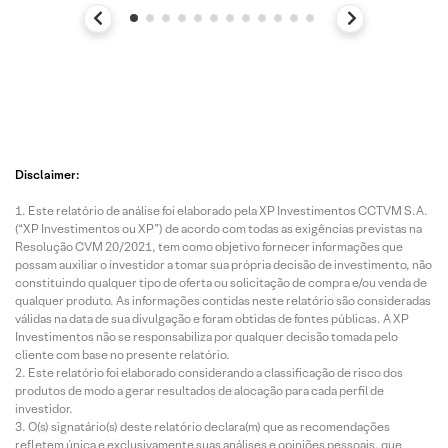
Disclaimer:
Este relatório de análise foi elaborado pela XP Investimentos CCTVM S.A.
(“XP Investimentos ou XP”) de acordo com todas as exigências previstas na
Resolução CVM 20/2021, tem como objetivo fornecer informações que
possam auxiliar o investidor a tomar sua própria decisão de investimento, não
constituindo qualquer tipo de oferta ou solicitação de compra e/ou venda de
qualquer produto. As informações contidas neste relatório são consideradas
válidas na data de sua divulgação e foram obtidas de fontes públicas. A XP
Investimentos não se responsabiliza por qualquer decisão tomada pelo
cliente com base no presente relatório.
Este relatório foi elaborado considerando a classificação de risco dos
produtos de modo a gerar resultados de alocação para cada perfil de
investidor.
O(s) signatário(s) deste relatório declara(m) que as recomendações
refletem única e exclusivamente suas análises e opiniões pessoais, que