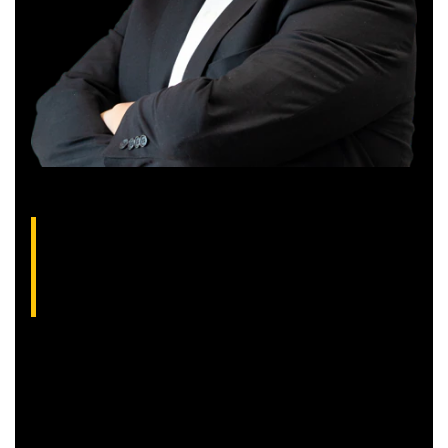
Gilberto Coelho, analista técnico da XP
(CNPI-T EM-832
)
Gibex, como é conhecido no mercado, é analista certificado
pela Apimec e criador do indicador “Gibex Sossegado”.
Começou a trabalhar no mercado financeiro há 26 anos e se
apaixonou pela análise técnica. Foi eleito como a “Melhor