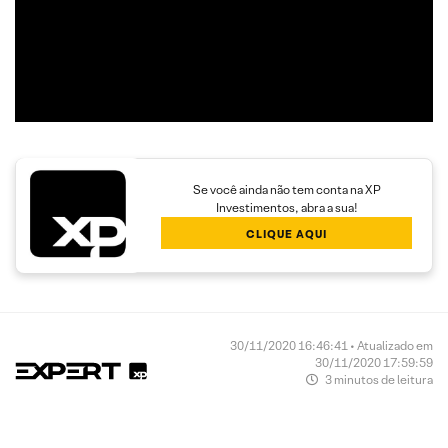
com boa assimetria entre o risco e o retorno,
proporcionando maior rendimento aos clientes.
Se você ainda não tem conta na XP
Investimentos, abra a sua!
CLIQUE AQUI
30/11/2020 16:46:41 • Atualizado em
30/11/2020 17:59:59
3 minutos de leitura