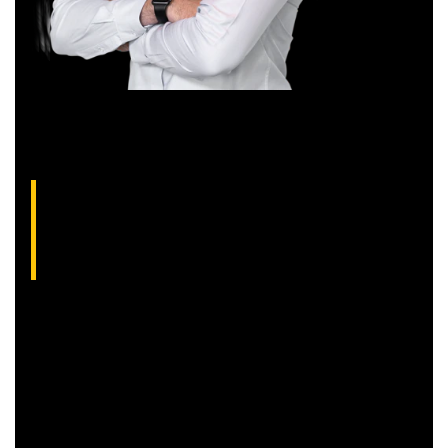
Aliakyn Pereira, analista técnico da XP (CNPI-
T EM-1397
)
Com grande experiência de mercado, Aliakyn Pereira de Sá é
professor desde 2008 e amante das operações de Day
Trade.
Sócio e analista da XP Investimentos, recomenda
operações diárias em salas ao vivo durante o pregão. É