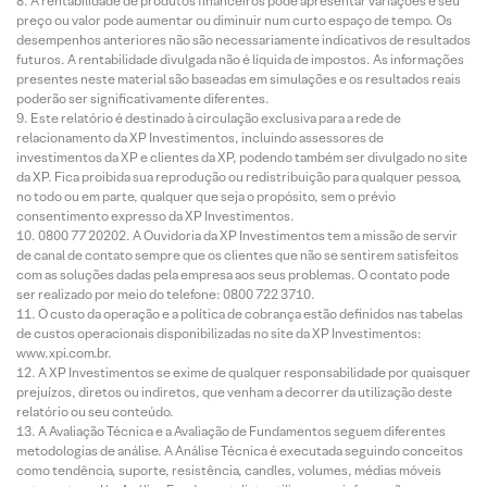
A rentabilidade de produtos financeiros pode apresentar variações e seu
preço ou valor pode aumentar ou diminuir num curto espaço de tempo. Os
desempenhos anteriores não são necessariamente indicativos de resultados
futuros. A rentabilidade divulgada não é líquida de impostos. As informações
presentes neste material são baseadas em simulações e os resultados reais
poderão ser significativamente diferentes.
Este relatório é destinado à circulação exclusiva para a rede de
relacionamento da XP Investimentos, incluindo assessores de
investimentos da XP e clientes da XP, podendo também ser divulgado no site
da XP. Fica proibida sua reprodução ou redistribuição para qualquer pessoa,
no todo ou em parte, qualquer que seja o propósito, sem o prévio
consentimento expresso da XP Investimentos.
0800 77 20202. A Ouvidoria da XP Investimentos tem a missão de servir
de canal de contato sempre que os clientes que não se sentirem satisfeitos
com as soluções dadas pela empresa aos seus problemas. O contato pode
ser realizado por meio do telefone: 0800 722 3710.
O custo da operação e a política de cobrança estão definidos nas tabelas
de custos operacionais disponibilizadas no site da XP Investimentos:
www.xpi.com.br.
A XP Investimentos se exime de qualquer responsabilidade por quaisquer
prejuízos, diretos ou indiretos, que venham a decorrer da utilização deste
relatório ou seu conteúdo.
A Avaliação Técnica e a Avaliação de Fundamentos seguem diferentes
metodologias de análise. A Análise Técnica é executada seguindo conceitos
como tendência, suporte, resistência, candles, volumes, médias móveis