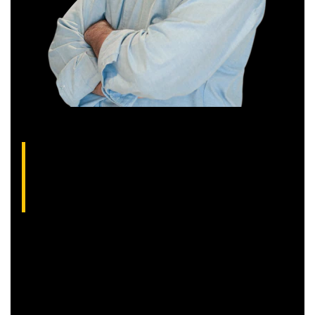
Thiago Alvarenga, analista técnico da XP
(CNPI-T EM-1754)
Analista gráfico com mais de 10 anos de experiência, Thiago
é especialista em análise técnica clássica com foco em
Trend Following e Swing Trade em ações.
Além disso, seu trabalho é dedicado a encontrar operações