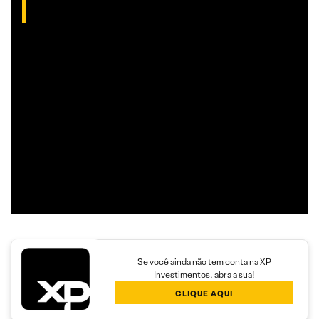
Analista gráfico com mais de 10 anos de experiência, Thiago
é especialista em análise técnica clássica com foco em
Trend Following e Swing Trade em ações.
Além disso, seu trabalho é dedicado a encontrar operações
com boa assimetria entre o risco e o retorno,
proporcionando maior rendimento aos clientes.
Se você ainda não tem conta na XP
Investimentos, abra a sua!
CLIQUE AQUI