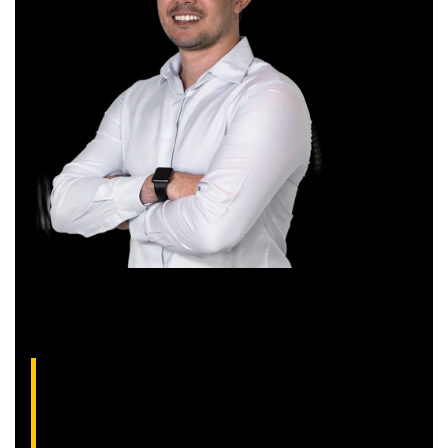
Aliakyn Pereira, analista técnico da XP (CNPI-
T EM-1397
)