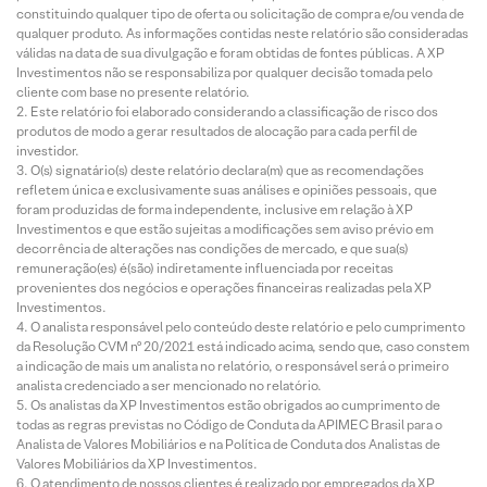
constituindo qualquer tipo de oferta ou solicitação de compra e/ou venda de
qualquer produto. As informações contidas neste relatório são consideradas
válidas na data de sua divulgação e foram obtidas de fontes públicas. A XP
Investimentos não se responsabiliza por qualquer decisão tomada pelo
cliente com base no presente relatório.
Este relatório foi elaborado considerando a classificação de risco dos
produtos de modo a gerar resultados de alocação para cada perfil de
investidor.
O(s) signatário(s) deste relatório declara(m) que as recomendações
refletem única e exclusivamente suas análises e opiniões pessoais, que
foram produzidas de forma independente, inclusive em relação à XP
Investimentos e que estão sujeitas a modificações sem aviso prévio em
decorrência de alterações nas condições de mercado, e que sua(s)
remuneração(es) é(são) indiretamente influenciada por receitas
provenientes dos negócios e operações financeiras realizadas pela XP
Investimentos.
O analista responsável pelo conteúdo deste relatório e pelo cumprimento
da Resolução CVM nº 20/2021 está indicado acima, sendo que, caso constem
a indicação de mais um analista no relatório, o responsável será o primeiro
analista credenciado a ser mencionado no relatório.
Os analistas da XP Investimentos estão obrigados ao cumprimento de
todas as regras previstas no Código de Conduta da APIMEC Brasil para o
Analista de Valores Mobiliários e na Política de Conduta dos Analistas de
Valores Mobiliários da XP Investimentos.
O atendimento de nossos clientes é realizado por empregados da XP