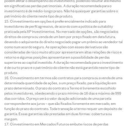
podem afetar o desempenho do investimento, podendo resultar até mesmo
em significativas perdas patrimoniais. A duração recomendada para o
investimento é de médio-longo prazo. Não há quaisquer garantias sobre o
patrimônio do cliente neste tipo de produto.
O investimento em opções é preferencialmente indicado para
investidores de perfil agressivo, de acordo com a política de suitability
praticada pela XP Investimentos. No mercado de opções, são negociados
direitos de compra ou venda de um bem por preço fixado em data futura,
devendo o adquirente do direito negociado pagar um prêmio ao vendedor tal
como num acordo seguro. As operações com esses derivativos são
consideradas de risco muito alto por apresentarem altas relações de risco e
retorno e algumas posições apresentarem a possibilidade de perdas
superiores ao capital investido. A duração recomendada para o investimento
é de curto prazo e o patrimônio do cliente não está garantido neste tipo de
produto.
O investimento em termos são contratos para compra ou a venda de uma
determinada quantidade de ações, a um preço fixado, para liquidação em
prazo determinado. O prazo do contrato a Termo é livremente escolhido
pelos investidores, obedecendo o prazo mínimo de 16 dias e máximo de 999
dias corridos. O preço será o valor da ação adicionado de uma parcela
correspondente aos juros – que são fixados livremente em mercado, em
função do prazo do contrato. Toda transação a termo requer um depósito de
garantia. Essas garantias são prestadas em duas formas: cobertura ou
margem.
O investimento em Mercados Futuros embute riscos de perdas