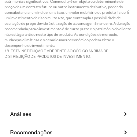
patrimoniais significativos. Commodity é um objeto ou determinante de
preço de um contrato futuro ou outro instrumento derivativo, podendo
consubstanciar um índice, uma taxa, um valor mobiliário ou produto físico. É
um investimento de risco muito alto, que contempla a possibilidade de
oscilação de preço devido à utilização de alavancagem financeira. A duração
recomendada para o investimento é de curto prazo e o patrimônio do cliente
não está garantido neste tipo de produto. As condições de mercado,
mudanças climáticas e o cenário macroeconômico podem afetar o
desempenho do investimento.
ESTA INSTITUIÇÃO É ADERENTE AO CÓDIGO ANBIMA DE
DISTRIBUIÇÃO DE PRODUTOS DE INVESTIMENTO.
Análises
Recomendações