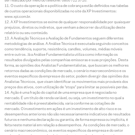
ser realizado por meio do telefone: 0800 722 3710.
O custo da operação e a política de cobrança estão definidos nas tabelas
de custos operacionais disponibilizadas no site da XP Investimentos:
www.xpi.com.br.
A XP Investimentos se exime de qualquer responsabilidade por quaisquer
prejuízos, diretos ou indiretos, que venham a decorrer da utilização deste
relatório ou seu conteúdo.
A Avaliação Técnica e a Avaliação de Fundamentos seguem diferentes
metodologias de análise. A Análise Técnica é executada seguindo conceitos
como tendência, suporte, resistência, candles, volumes, médias móveis
entre outros. Já a Análise Fundamentalista utiliza como informação os
resultados divulgados pelas companhias emissoras e suas projeções. Desta
forma, as opiniões dos Analistas Fundamentalistas, que buscam os melhores
retornos dadas as condições de mercado, o cenário macroeconômico e os
eventos específicos da empresa e do setor, podem divergir das opiniões dos
Analistas Técnicos, que visam identificar os movimentos mais prováveis dos
preços dos ativos, com utilização de “stops” para limitar as possíveis perdas.
Ação é uma fração do capital de uma empresa que é negociada no
mercado. É um título de renda variável, ou seja, um investimento no qual a
rentabilidade não é preestabelecida, varia conforme as cotações de
mercado. O investimento em ações é um investimento de alto risco e os
desempenhos anteriores não são necessariamente indicativos de resultados
futuros e nenhuma declaração ou garantia, de forma expressa ou implícita, é
feita neste material em relação a desempenhos. As condições de mercado, o
cenário macroeconômico, os eventos específicos da empresa e do setor