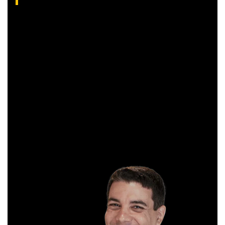
Com grande experiência de mercado, Aliakyn Pereira de Sá é
professor desde 2008 e amante das operações de Day
Trade.
Sócio e analista da XP Investimentos, recomenda
operações diárias em salas ao vivo durante o pregão. É
formado em Gestão Financeira e, antes de começar a
operar, trabalhou em instituições bancárias.