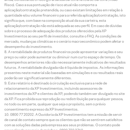
Risco). Caso a sua pontuação de risco atual não comporte a
aplicação/contratação pretendida, ou caso existam limitações em relação à
quantidade e/ou volume financeiro para a referida aplicação/contratação, isto
significa que, com base na composição atual da sua carteira, esta
aplicação/contratação não está adequada ao seu perfil. Em caso de dúvidas
sobre o processo de adequação dos produtos oferecidos pela XP
Investimentos ao seu perfil de investidor, consulte o FAQ. As condições de
mercado, mudanças climáticas e o cenário macroeconômico podem afetar o
desempenho do investimento.
A rentabilidade de produtos financeiros pode apresentar variações e seu
preço ou valor pode aumentar ou diminuir num curto espaço de tempo. Os
desempenhos anteriores não são necessariamente indicativos de resultados
futuros. A rentabilidade divulgada não é líquida de impostos. As informações
presentes neste material são baseadas em simulações e os resultados reais
poderão ser significativamente diferentes.
Este relatório é destinado à circulação exclusiva para a rede de
relacionamento da XP Investimentos, incluindo assessores de
investimentos da XP e clientes da XP, podendo também ser divulgado no site
da XP. Fica proibida sua reprodução ou redistribuição para qualquer pessoa,
no todo ou em parte, qualquer que seja o propósito, sem o prévio
consentimento expresso da XP Investimentos.
0800 77 20202. A Ouvidoria da XP Investimentos tem a missão de servir
de canal de contato sempre que os clientes que não se sentirem satisfeitos
com as soluções dadas pela empresa aos seus problemas. O contato pode