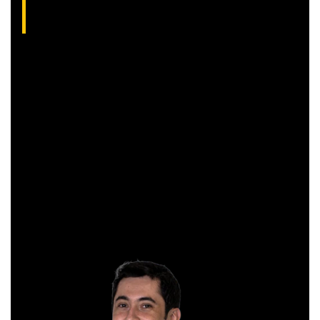
Gibex, como é conhecido no mercado, é analista certificado
pela Apimec e criador do indicador “Gibex Sossegado”.
Começou a trabalhar no mercado financeiro há 26 anos e se
apaixonou pela análise técnica. Foi eleito como a “Melhor
Carteira de Ações” do Brasil em 2017, segundo o Ranking
Exame.