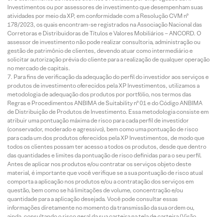
Investimentos ou por assessores de investimento que desempenham suas
atividades por meio da XP, em conformidade com a Resolução CVM nº
178/2023, os quais encontram-se registrados na Associação Nacional das
Corretoras e Distribuidoras de Títulos e Valores Mobiliários – ANCORD. O
assessor de investimento não pode realizar consultoria, administração ou
gestão de patrimônio de clientes, devendo atuar como intermediário e
solicitar autorização prévia do cliente para a realização de qualquer operação
no mercado de capitais.
Para fins de verificação da adequação do perfil do investidor aos serviços e
produtos de investimento oferecidos pela XP Investimentos, utilizamos a
metodologia de adequação dos produtos por portfólio, nos termos das
Regras e Procedimentos ANBIMA de Suitability nº 01 e do Código ANBIMA
de Distribuição de Produtos de Investimento. Essa metodologia consiste em
atribuir uma pontuação máxima de risco para cada perfil de investidor
(conservador, moderado e agressivo), bem como uma pontuação de risco
para cada um dos produtos oferecidos pela XP Investimentos, de modo que
todos os clientes possam ter acesso a todos os produtos, desde que dentro
das quantidades e limites da pontuação de risco definidas para o seu perfil.
Antes de aplicar nos produtos e/ou contratar os serviços objeto deste
material, é importante que você verifique se a sua pontuação de risco atual
comporta a aplicação nos produtos e/ou a contratação dos serviços em
questão, bem como se há limitações de volume, concentração e/ou
quantidade para a aplicação desejada. Você pode consultar essas
informações diretamente no momento da transmissão da sua ordem ou,
ainda, consultando o risco geral da sua carteira na tela de carteira (Visão