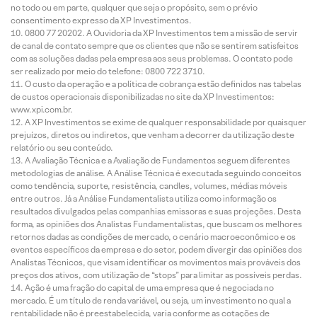
no todo ou em parte, qualquer que seja o propósito, sem o prévio
consentimento expresso da XP Investimentos.
0800 77 20202. A Ouvidoria da XP Investimentos tem a missão de servir
de canal de contato sempre que os clientes que não se sentirem satisfeitos
com as soluções dadas pela empresa aos seus problemas. O contato pode
ser realizado por meio do telefone: 0800 722 3710.
O custo da operação e a política de cobrança estão definidos nas tabelas
de custos operacionais disponibilizadas no site da XP Investimentos:
www.xpi.com.br.
A XP Investimentos se exime de qualquer responsabilidade por quaisquer
prejuízos, diretos ou indiretos, que venham a decorrer da utilização deste
relatório ou seu conteúdo.
A Avaliação Técnica e a Avaliação de Fundamentos seguem diferentes
metodologias de análise. A Análise Técnica é executada seguindo conceitos
como tendência, suporte, resistência, candles, volumes, médias móveis
entre outros. Já a Análise Fundamentalista utiliza como informação os
resultados divulgados pelas companhias emissoras e suas projeções. Desta
forma, as opiniões dos Analistas Fundamentalistas, que buscam os melhores
retornos dadas as condições de mercado, o cenário macroeconômico e os
eventos específicos da empresa e do setor, podem divergir das opiniões dos
Analistas Técnicos, que visam identificar os movimentos mais prováveis dos
preços dos ativos, com utilização de “stops” para limitar as possíveis perdas.
Ação é uma fração do capital de uma empresa que é negociada no
mercado. É um título de renda variável, ou seja, um investimento no qual a
rentabilidade não é preestabelecida, varia conforme as cotações de