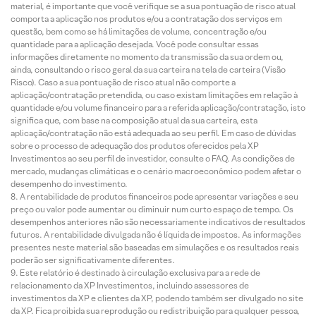
material, é importante que você verifique se a sua pontuação de risco atual
comporta a aplicação nos produtos e/ou a contratação dos serviços em
questão, bem como se há limitações de volume, concentração e/ou
quantidade para a aplicação desejada. Você pode consultar essas
informações diretamente no momento da transmissão da sua ordem ou,
ainda, consultando o risco geral da sua carteira na tela de carteira (Visão
Risco). Caso a sua pontuação de risco atual não comporte a
aplicação/contratação pretendida, ou caso existam limitações em relação à
quantidade e/ou volume financeiro para a referida aplicação/contratação, isto
significa que, com base na composição atual da sua carteira, esta
aplicação/contratação não está adequada ao seu perfil. Em caso de dúvidas
sobre o processo de adequação dos produtos oferecidos pela XP
Investimentos ao seu perfil de investidor, consulte o FAQ. As condições de
mercado, mudanças climáticas e o cenário macroeconômico podem afetar o
desempenho do investimento.
A rentabilidade de produtos financeiros pode apresentar variações e seu
preço ou valor pode aumentar ou diminuir num curto espaço de tempo. Os
desempenhos anteriores não são necessariamente indicativos de resultados
futuros. A rentabilidade divulgada não é líquida de impostos. As informações
presentes neste material são baseadas em simulações e os resultados reais
poderão ser significativamente diferentes.
Este relatório é destinado à circulação exclusiva para a rede de
relacionamento da XP Investimentos, incluindo assessores de
investimentos da XP e clientes da XP, podendo também ser divulgado no site
da XP. Fica proibida sua reprodução ou redistribuição para qualquer pessoa,