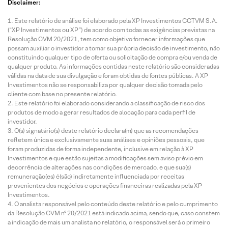
Disclaimer:
Este relatório de análise foi elaborado pela XP Investimentos CCTVM S.A.
(“XP Investimentos ou XP”) de acordo com todas as exigências previstas na
Resolução CVM 20/2021, tem como objetivo fornecer informações que
possam auxiliar o investidor a tomar sua própria decisão de investimento, não
constituindo qualquer tipo de oferta ou solicitação de compra e/ou venda de
qualquer produto. As informações contidas neste relatório são consideradas
válidas na data de sua divulgação e foram obtidas de fontes públicas. A XP
Investimentos não se responsabiliza por qualquer decisão tomada pelo
cliente com base no presente relatório.
Este relatório foi elaborado considerando a classificação de risco dos
produtos de modo a gerar resultados de alocação para cada perfil de
investidor.
O(s) signatário(s) deste relatório declara(m) que as recomendações
refletem única e exclusivamente suas análises e opiniões pessoais, que
foram produzidas de forma independente, inclusive em relação à XP
Investimentos e que estão sujeitas a modificações sem aviso prévio em
decorrência de alterações nas condições de mercado, e que sua(s)
remuneração(es) é(são) indiretamente influenciada por receitas
provenientes dos negócios e operações financeiras realizadas pela XP
Investimentos.
O analista responsável pelo conteúdo deste relatório e pelo cumprimento
da Resolução CVM nº 20/2021 está indicado acima, sendo que, caso constem
a indicação de mais um analista no relatório, o responsável será o primeiro