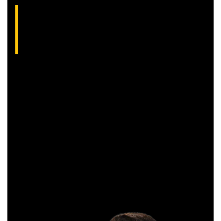
Aliakyn Pereira, analista técnico da XP (CNPI-
T EM-1397
)
Com grande experiência de mercado, Aliakyn Pereira de Sá é
professor desde 2008 e amante das operações de Day
Trade.
Sócio e analista da XP Investimentos, recomenda
operações diárias em salas ao vivo durante o pregão. É
formado em Gestão Financeira e, antes de começar a
operar, trabalhou em instituições bancárias.