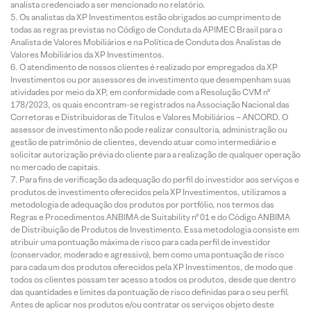
analista credenciado a ser mencionado no relatório.
Os analistas da XP Investimentos estão obrigados ao cumprimento de
todas as regras previstas no Código de Conduta da APIMEC Brasil para o
Analista de Valores Mobiliários e na Política de Conduta dos Analistas de
Valores Mobiliários da XP Investimentos.
O atendimento de nossos clientes é realizado por empregados da XP
Investimentos ou por assessores de investimento que desempenham suas
atividades por meio da XP, em conformidade com a Resolução CVM nº
178/2023, os quais encontram-se registrados na Associação Nacional das
Corretoras e Distribuidoras de Títulos e Valores Mobiliários – ANCORD. O
assessor de investimento não pode realizar consultoria, administração ou
gestão de patrimônio de clientes, devendo atuar como intermediário e
solicitar autorização prévia do cliente para a realização de qualquer operação
no mercado de capitais.
Para fins de verificação da adequação do perfil do investidor aos serviços e
produtos de investimento oferecidos pela XP Investimentos, utilizamos a
metodologia de adequação dos produtos por portfólio, nos termos das
Regras e Procedimentos ANBIMA de Suitability nº 01 e do Código ANBIMA
de Distribuição de Produtos de Investimento. Essa metodologia consiste em
atribuir uma pontuação máxima de risco para cada perfil de investidor
(conservador, moderado e agressivo), bem como uma pontuação de risco
para cada um dos produtos oferecidos pela XP Investimentos, de modo que
todos os clientes possam ter acesso a todos os produtos, desde que dentro
das quantidades e limites da pontuação de risco definidas para o seu perfil.
Antes de aplicar nos produtos e/ou contratar os serviços objeto deste