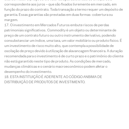
correspondente aos juros – que são fixados livremente em mercado, em
função do prazo do contrato. Toda transação a termo requer um depósito de
garantia. Essas garantias são prestadas em duas formas: cobertura ou
margem.
O investimento em Mercados Futuros embute riscos de perdas
patrimoniais significativos. Commodity é um objeto ou determinante de
preço de um contrato futuro ou outro instrumento derivativo, podendo
consubstanciar um índice, uma taxa, um valor mobiliário ou produto físico. É
um investimento de risco muito alto, que contempla a possibilidade de
oscilação de preço devido à utilização de alavancagem financeira. A duração
recomendada para o investimento é de curto prazo e o patrimônio do cliente
não está garantido neste tipo de produto. As condições de mercado,
mudanças climáticas e o cenário macroeconômico podem afetar o
desempenho do investimento.
ESTA INSTITUIÇÃO É ADERENTE AO CÓDIGO ANBIMA DE
DISTRIBUIÇÃO DE PRODUTOS DE INVESTIMENTO.