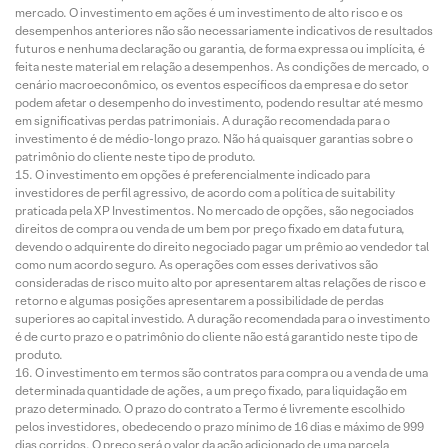
mercado. O investimento em ações é um investimento de alto risco e os
desempenhos anteriores não são necessariamente indicativos de resultados
futuros e nenhuma declaração ou garantia, de forma expressa ou implícita, é
feita neste material em relação a desempenhos. As condições de mercado, o
cenário macroeconômico, os eventos específicos da empresa e do setor
podem afetar o desempenho do investimento, podendo resultar até mesmo
em significativas perdas patrimoniais. A duração recomendada para o
investimento é de médio-longo prazo. Não há quaisquer garantias sobre o
patrimônio do cliente neste tipo de produto.
O investimento em opções é preferencialmente indicado para
investidores de perfil agressivo, de acordo com a política de suitability
praticada pela XP Investimentos. No mercado de opções, são negociados
direitos de compra ou venda de um bem por preço fixado em data futura,
devendo o adquirente do direito negociado pagar um prêmio ao vendedor tal
como num acordo seguro. As operações com esses derivativos são
consideradas de risco muito alto por apresentarem altas relações de risco e
retorno e algumas posições apresentarem a possibilidade de perdas
superiores ao capital investido. A duração recomendada para o investimento
é de curto prazo e o patrimônio do cliente não está garantido neste tipo de
produto.
O investimento em termos são contratos para compra ou a venda de uma
determinada quantidade de ações, a um preço fixado, para liquidação em
prazo determinado. O prazo do contrato a Termo é livremente escolhido
pelos investidores, obedecendo o prazo mínimo de 16 dias e máximo de 999
dias corridos. O preço será o valor da ação adicionado de uma parcela