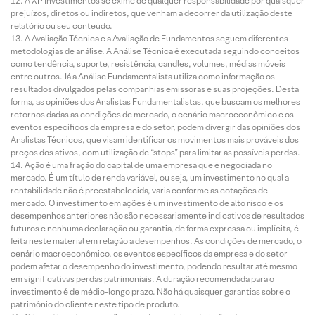
A XP Investimentos se exime de qualquer responsabilidade por quaisquer
prejuízos, diretos ou indiretos, que venham a decorrer da utilização deste
relatório ou seu conteúdo.
A Avaliação Técnica e a Avaliação de Fundamentos seguem diferentes
metodologias de análise. A Análise Técnica é executada seguindo conceitos
como tendência, suporte, resistência, candles, volumes, médias móveis
entre outros. Já a Análise Fundamentalista utiliza como informação os
resultados divulgados pelas companhias emissoras e suas projeções. Desta
forma, as opiniões dos Analistas Fundamentalistas, que buscam os melhores
retornos dadas as condições de mercado, o cenário macroeconômico e os
eventos específicos da empresa e do setor, podem divergir das opiniões dos
Analistas Técnicos, que visam identificar os movimentos mais prováveis dos
preços dos ativos, com utilização de “stops” para limitar as possíveis perdas.
Ação é uma fração do capital de uma empresa que é negociada no
mercado. É um título de renda variável, ou seja, um investimento no qual a
rentabilidade não é preestabelecida, varia conforme as cotações de
mercado. O investimento em ações é um investimento de alto risco e os
desempenhos anteriores não são necessariamente indicativos de resultados
futuros e nenhuma declaração ou garantia, de forma expressa ou implícita, é
feita neste material em relação a desempenhos. As condições de mercado, o
cenário macroeconômico, os eventos específicos da empresa e do setor
podem afetar o desempenho do investimento, podendo resultar até mesmo
em significativas perdas patrimoniais. A duração recomendada para o
investimento é de médio-longo prazo. Não há quaisquer garantias sobre o
patrimônio do cliente neste tipo de produto.