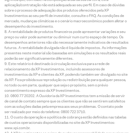
aplicação/contratação não está adequada ao seu perfil. Em caso de dúvidas
sobre o processo de adequação dos produtos oferecidos pela XP
Investimentos ao seu perfil de investidor, consulte o FAQ. As condições de
mercado, mudanças climáticas e o cenário macroeconômico podem afetar o
desempenho do investimento.
A rentabilidade de produtos financeiros pode apresentar variações e seu
preço ou valor pode aumentar ou diminuir num curto espaço de tempo. Os
desempenhos anteriores não são necessariamente indicativos de resultados
futuros. A rentabilidade divulgada não é líquida de impostos. As informações
presentes neste material são baseadas em simulações e os resultados reais
poderão ser significativamente diferentes.
Este relatório é destinado à circulação exclusiva para a rede de
relacionamento da XP Investimentos, incluindo assessores de
investimentos da XP e clientes da XP, podendo também ser divulgado no site
da XP. Fica proibida sua reprodução ou redistribuição para qualquer pessoa,
no todo ou em parte, qualquer que seja o propósito, sem o prévio
consentimento expresso da XP Investimentos.
0800 77 20202. A Ouvidoria da XP Investimentos tem a missão de servir
de canal de contato sempre que os clientes que não se sentirem satisfeitos
com as soluções dadas pela empresa aos seus problemas. O contato pode
ser realizado por meio do telefone: 0800 722 3710.
O custo da operação e a política de cobrança estão definidos nas tabelas
de custos operacionais disponibilizadas no site da XP Investimentos:
www.xpi.com.br.