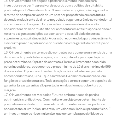
O investimento em opções é preferencialmente indicado para
investidores de perfil agressivo, de acordo com a política de suitability
praticada pela XP Investimentos. No mercado de opções, são negociados
direitos de compra ou venda de um bem por preço fixado em data futura,
devendo o adquirente do direito negociado pagar um prêmio ao vendedor tal
como num acordo seguro. As operações com esses derivativos são
consideradas de risco muito alto por apresentarem altas relações de risco e
retorno e algumas posições apresentarem a possibilidade de perdas
superiores ao capital investido. A duração recomendada para o investimento
é de curto prazo e o patrimônio do cliente não está garantido neste tipo de
produto.
O investimento em termos são contratos para compra ou a venda de uma
determinada quantidade de ações, a um preço fixado, para liquidação em
prazo determinado. O prazo do contrato a Termo é livremente escolhido
pelos investidores, obedecendo o prazo mínimo de 16 dias e máximo de 999
dias corridos. O preço será o valor da ação adicionado de uma parcela
correspondente aos juros – que são fixados livremente em mercado, em
função do prazo do contrato. Toda transação a termo requer um depósito de
garantia. Essas garantias são prestadas em duas formas: cobertura ou
margem.
O investimento em Mercados Futuros embute riscos de perdas
patrimoniais significativos. Commodity é um objeto ou determinante de
preço de um contrato futuro ou outro instrumento derivativo, podendo
consubstanciar um índice, uma taxa, um valor mobiliário ou produto físico. É
um investimento de risco muito alto, que contempla a possibilidade de