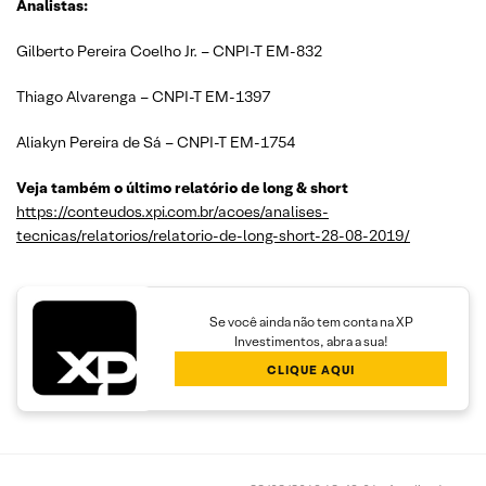
Analistas:
Gilberto Pereira Coelho Jr. – CNPI-T EM-832
Thiago Alvarenga – CNPI-T EM-1397
Aliakyn Pereira de Sá – CNPI-T EM-1754
Veja também o último relatório de long & short
https://conteudos.xpi.com.br/acoes/analises-
tecnicas/relatorios/relatorio-de-long-short-28-08-2019/
Se você ainda não tem conta na XP
Investimentos, abra a sua!
CLIQUE AQUI