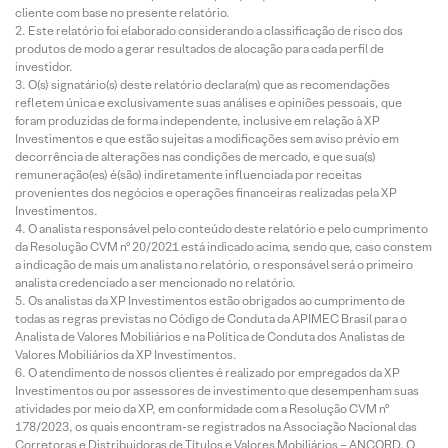
cliente com base no presente relatório.
Este relatório foi elaborado considerando a classificação de risco dos
produtos de modo a gerar resultados de alocação para cada perfil de
investidor.
O(s) signatário(s) deste relatório declara(m) que as recomendações
refletem única e exclusivamente suas análises e opiniões pessoais, que
foram produzidas de forma independente, inclusive em relação à XP
Investimentos e que estão sujeitas a modificações sem aviso prévio em
decorrência de alterações nas condições de mercado, e que sua(s)
remuneração(es) é(são) indiretamente influenciada por receitas
provenientes dos negócios e operações financeiras realizadas pela XP
Investimentos.
O analista responsável pelo conteúdo deste relatório e pelo cumprimento
da Resolução CVM nº 20/2021 está indicado acima, sendo que, caso constem
a indicação de mais um analista no relatório, o responsável será o primeiro
analista credenciado a ser mencionado no relatório.
Os analistas da XP Investimentos estão obrigados ao cumprimento de
todas as regras previstas no Código de Conduta da APIMEC Brasil para o
Analista de Valores Mobiliários e na Política de Conduta dos Analistas de
Valores Mobiliários da XP Investimentos.
O atendimento de nossos clientes é realizado por empregados da XP
Investimentos ou por assessores de investimento que desempenham suas
atividades por meio da XP, em conformidade com a Resolução CVM nº
178/2023, os quais encontram-se registrados na Associação Nacional das
Corretoras e Distribuidoras de Títulos e Valores Mobiliários – ANCORD. O