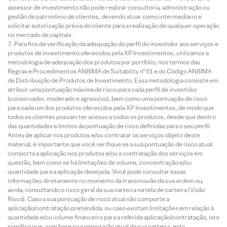
assessor de investimento não pode realizar consultoria, administração ou
gestão de patrimônio de clientes, devendo atuar como intermediário e
solicitar autorização prévia do cliente para a realização de qualquer operação
no mercado de capitais.
Para fins de verificação da adequação do perfil do investidor aos serviços e
produtos de investimento oferecidos pela XP Investimentos, utilizamos a
metodologia de adequação dos produtos por portfólio, nos termos das
Regras e Procedimentos ANBIMA de Suitability nº 01 e do Código ANBIMA
de Distribuição de Produtos de Investimento. Essa metodologia consiste em
atribuir uma pontuação máxima de risco para cada perfil de investidor
(conservador, moderado e agressivo), bem como uma pontuação de risco
para cada um dos produtos oferecidos pela XP Investimentos, de modo que
todos os clientes possam ter acesso a todos os produtos, desde que dentro
das quantidades e limites da pontuação de risco definidas para o seu perfil.
Antes de aplicar nos produtos e/ou contratar os serviços objeto deste
material, é importante que você verifique se a sua pontuação de risco atual
comporta a aplicação nos produtos e/ou a contratação dos serviços em
questão, bem como se há limitações de volume, concentração e/ou
quantidade para a aplicação desejada. Você pode consultar essas
informações diretamente no momento da transmissão da sua ordem ou,
ainda, consultando o risco geral da sua carteira na tela de carteira (Visão
Risco). Caso a sua pontuação de risco atual não comporte a
aplicação/contratação pretendida, ou caso existam limitações em relação à
quantidade e/ou volume financeiro para a referida aplicação/contratação, isto
significa que, com base na composição atual da sua carteira, esta