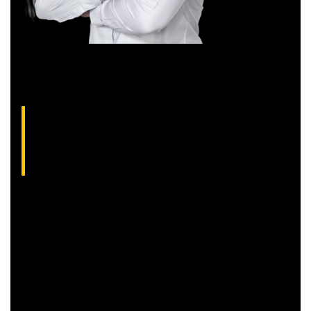
Aliakyn Pereira, analista técnico da XP (CNPI-
T EM-1397
)
Com grande experiência de mercado, Aliakyn Pereira de Sá é
professor desde 2008 e amante das operações de Day
Trade.
Sócio e analista da XP Investimentos, recomenda
operações diárias em salas ao vivo durante o pregão. É
formado em Gestão Financeira e, antes de começar a
operar, trabalhou em instituições bancárias.