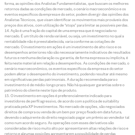
forma, as opiniões dos Analistas Fundamentalistas, que buscam os melhores
retornos dadas as condições de mercado, o cenário macroeconômico e os
eventos específicos da empresa e do setor, podem divergir das opiniões dos
Analistas Técnicos, que visam identificar os movimentos mais prováveis dos
preços dos ativos, com utilização de “stops” para limitar as possíveis perdas.
Ação é uma fração do capital de uma empresa que é negociada no
mercado. É um título de renda variável, ou seja, um investimento no qual a
rentabilidade não é preestabelecida, varia conforme as cotações de
mercado. O investimento em ações é um investimento de alto risco e os
desempenhos anteriores não são necessariamente indicativos de resultados
futuros e nenhuma declaração ou garantia, de forma expressa ou implícita, é
feita neste material em relação a desempenhos. As condições de mercado, o
cenário macroeconômico, os eventos específicos da empresa e do setor
podem afetar o desempenho do investimento, podendo resultar até mesmo
em significativas perdas patrimoniais. A duração recomendada para o
investimento é de médio-longo prazo. Não há quaisquer garantias sobre o
patrimônio do cliente neste tipo de produto.
O investimento em opções é preferencialmente indicado para
investidores de perfil agressivo, de acordo com a política de suitability
praticada pela XP Investimentos. No mercado de opções, são negociados
direitos de compra ou venda de um bem por preço fixado em data futura,
devendo o adquirente do direito negociado pagar um prêmio ao vendedor tal
como num acordo seguro. As operações com esses derivativos são
consideradas de risco muito alto por apresentarem altas relações de risco e
retorno e algumas posições apresentarem a possibilidade de perdas