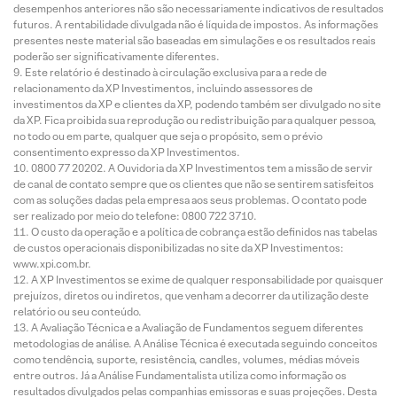
desempenhos anteriores não são necessariamente indicativos de resultados
futuros. A rentabilidade divulgada não é líquida de impostos. As informações
presentes neste material são baseadas em simulações e os resultados reais
poderão ser significativamente diferentes.
Este relatório é destinado à circulação exclusiva para a rede de
relacionamento da XP Investimentos, incluindo assessores de
investimentos da XP e clientes da XP, podendo também ser divulgado no site
da XP. Fica proibida sua reprodução ou redistribuição para qualquer pessoa,
no todo ou em parte, qualquer que seja o propósito, sem o prévio
consentimento expresso da XP Investimentos.
0800 77 20202. A Ouvidoria da XP Investimentos tem a missão de servir
de canal de contato sempre que os clientes que não se sentirem satisfeitos
com as soluções dadas pela empresa aos seus problemas. O contato pode
ser realizado por meio do telefone: 0800 722 3710.
O custo da operação e a política de cobrança estão definidos nas tabelas
de custos operacionais disponibilizadas no site da XP Investimentos:
www.xpi.com.br.
A XP Investimentos se exime de qualquer responsabilidade por quaisquer
prejuízos, diretos ou indiretos, que venham a decorrer da utilização deste
relatório ou seu conteúdo.
A Avaliação Técnica e a Avaliação de Fundamentos seguem diferentes
metodologias de análise. A Análise Técnica é executada seguindo conceitos
como tendência, suporte, resistência, candles, volumes, médias móveis
entre outros. Já a Análise Fundamentalista utiliza como informação os
resultados divulgados pelas companhias emissoras e suas projeções. Desta