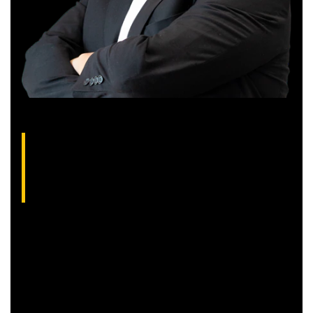
Gilberto Coelho, analista técnico da XP
(CNPI-T EM-832
)
Gibex, como é conhecido no mercado, é analista certificado
pela Apimec e criador do indicador “Gibex Sossegado”.
Começou a trabalhar no mercado financeiro há 26 anos e se
apaixonou pela análise técnica. Foi eleito como a “Melhor
Carteira de Ações” do Brasil em 2017, segundo o Ranking