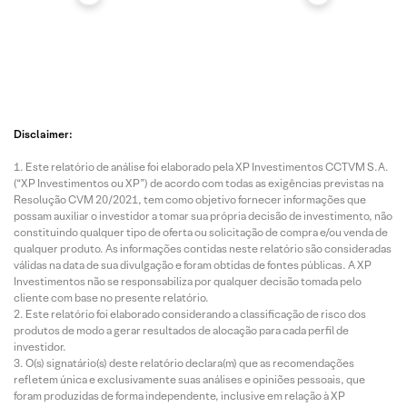
Disclaimer:
Este relatório de análise foi elaborado pela XP Investimentos CCTVM S.A.
(“XP Investimentos ou XP”) de acordo com todas as exigências previstas na
Resolução CVM 20/2021, tem como objetivo fornecer informações que
possam auxiliar o investidor a tomar sua própria decisão de investimento, não
constituindo qualquer tipo de oferta ou solicitação de compra e/ou venda de
qualquer produto. As informações contidas neste relatório são consideradas
válidas na data de sua divulgação e foram obtidas de fontes públicas. A XP
Investimentos não se responsabiliza por qualquer decisão tomada pelo
cliente com base no presente relatório.
Este relatório foi elaborado considerando a classificação de risco dos
produtos de modo a gerar resultados de alocação para cada perfil de
investidor.
O(s) signatário(s) deste relatório declara(m) que as recomendações
refletem única e exclusivamente suas análises e opiniões pessoais, que
foram produzidas de forma independente, inclusive em relação à XP