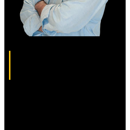
Thiago Alvarenga, analista técnico da XP
(CNPI-T EM-1754)
Analista gráfico com mais de 10 anos de experiência, Thiago
é especialista em análise técnica clássica com foco em
Trend Following e Swing Trade em ações.
Além disso, seu trabalho é dedicado a encontrar operações
com boa assimetria entre o risco e o retorno,
proporcionando maior rendimento aos clientes.