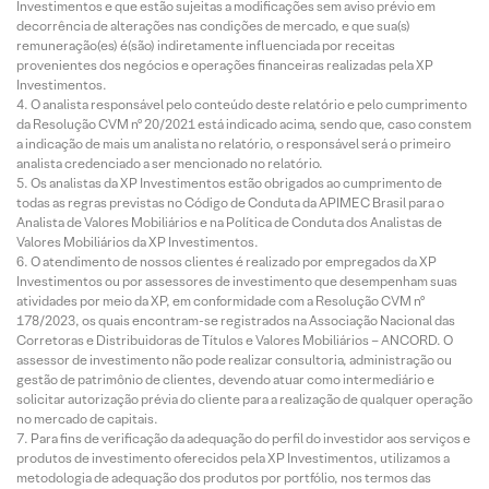
Investimentos e que estão sujeitas a modificações sem aviso prévio em
decorrência de alterações nas condições de mercado, e que sua(s)
remuneração(es) é(são) indiretamente influenciada por receitas
provenientes dos negócios e operações financeiras realizadas pela XP
Investimentos.
O analista responsável pelo conteúdo deste relatório e pelo cumprimento
da Resolução CVM nº 20/2021 está indicado acima, sendo que, caso constem
a indicação de mais um analista no relatório, o responsável será o primeiro
analista credenciado a ser mencionado no relatório.
Os analistas da XP Investimentos estão obrigados ao cumprimento de
todas as regras previstas no Código de Conduta da APIMEC Brasil para o
Analista de Valores Mobiliários e na Política de Conduta dos Analistas de
Valores Mobiliários da XP Investimentos.
O atendimento de nossos clientes é realizado por empregados da XP
Investimentos ou por assessores de investimento que desempenham suas
atividades por meio da XP, em conformidade com a Resolução CVM nº
178/2023, os quais encontram-se registrados na Associação Nacional das
Corretoras e Distribuidoras de Títulos e Valores Mobiliários – ANCORD. O
assessor de investimento não pode realizar consultoria, administração ou
gestão de patrimônio de clientes, devendo atuar como intermediário e
solicitar autorização prévia do cliente para a realização de qualquer operação
no mercado de capitais.
Para fins de verificação da adequação do perfil do investidor aos serviços e
produtos de investimento oferecidos pela XP Investimentos, utilizamos a
metodologia de adequação dos produtos por portfólio, nos termos das