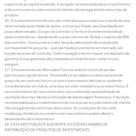
superiores ao capital investido. A duração recomendada para o investimento
é de curto prazo e o patrimônio do cliente não está garantido neste tipo de
produto.
O investimento em termos são contratos para compra ou a venda de uma
determinada quantidade de ações, a um preço fixado, para liquidação em
prazo determinado. O prazo do contrato a Termo é livremente escolhido
pelos investidores, obedecendo o prazo mínimo de 16 dias e máximo de 999
dias corridos. O preço será o valor da ação adicionado de uma parcela
correspondente aos juros – que são fixados livremente em mercado, em
função do prazo do contrato. Toda transação a termo requer um depósito de
garantia. Essas garantias são prestadas em duas formas: cobertura ou
margem.
O investimento em Mercados Futuros embute riscos de perdas
patrimoniais significativos. Commodity é um objeto ou determinante de
preço de um contrato futuro ou outro instrumento derivativo, podendo
consubstanciar um índice, uma taxa, um valor mobiliário ou produto físico. É
um investimento de risco muito alto, que contempla a possibilidade de
oscilação de preço devido à utilização de alavancagem financeira. A duração
recomendada para o investimento é de curto prazo e o patrimônio do cliente
não está garantido neste tipo de produto. As condições de mercado,
mudanças climáticas e o cenário macroeconômico podem afetar o
desempenho do investimento.
ESTA INSTITUIÇÃO É ADERENTE AO CÓDIGO ANBIMA DE
DISTRIBUIÇÃO DE PRODUTOS DE INVESTIMENTO.