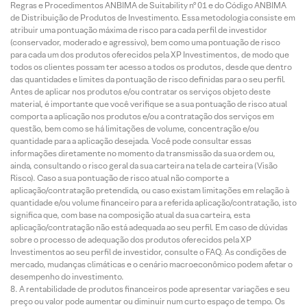
Regras e Procedimentos ANBIMA de Suitability nº 01 e do Código ANBIMA
de Distribuição de Produtos de Investimento. Essa metodologia consiste em
atribuir uma pontuação máxima de risco para cada perfil de investidor
(conservador, moderado e agressivo), bem como uma pontuação de risco
para cada um dos produtos oferecidos pela XP Investimentos, de modo que
todos os clientes possam ter acesso a todos os produtos, desde que dentro
das quantidades e limites da pontuação de risco definidas para o seu perfil.
Antes de aplicar nos produtos e/ou contratar os serviços objeto deste
material, é importante que você verifique se a sua pontuação de risco atual
comporta a aplicação nos produtos e/ou a contratação dos serviços em
questão, bem como se há limitações de volume, concentração e/ou
quantidade para a aplicação desejada. Você pode consultar essas
informações diretamente no momento da transmissão da sua ordem ou,
ainda, consultando o risco geral da sua carteira na tela de carteira (Visão
Risco). Caso a sua pontuação de risco atual não comporte a
aplicação/contratação pretendida, ou caso existam limitações em relação à
quantidade e/ou volume financeiro para a referida aplicação/contratação, isto
significa que, com base na composição atual da sua carteira, esta
aplicação/contratação não está adequada ao seu perfil. Em caso de dúvidas
sobre o processo de adequação dos produtos oferecidos pela XP
Investimentos ao seu perfil de investidor, consulte o FAQ. As condições de
mercado, mudanças climáticas e o cenário macroeconômico podem afetar o
desempenho do investimento.
A rentabilidade de produtos financeiros pode apresentar variações e seu
preço ou valor pode aumentar ou diminuir num curto espaço de tempo. Os