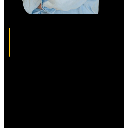
Thiago Alvarenga, analista técnico da XP
(CNPI-T EM-1754)
Analista gráfico com mais de 10 anos de experiência, Thiago
é especialista em análise técnica clássica com foco em
Trend Following e Swing Trade em ações.
Além disso, seu trabalho é dedicado a encontrar operações
com boa assimetria entre o risco e o retorno,
proporcionando maior rendimento aos clientes.