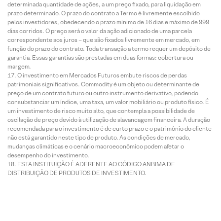
determinada quantidade de ações, a um preço fixado, para liquidação em
prazo determinado. O prazo do contrato a Termo é livremente escolhido
pelos investidores, obedecendo o prazo mínimo de 16 dias e máximo de 999
dias corridos. O preço será o valor da ação adicionado de uma parcela
correspondente aos juros – que são fixados livremente em mercado, em
função do prazo do contrato. Toda transação a termo requer um depósito de
garantia. Essas garantias são prestadas em duas formas: cobertura ou
margem.
O investimento em Mercados Futuros embute riscos de perdas
patrimoniais significativos. Commodity é um objeto ou determinante de
preço de um contrato futuro ou outro instrumento derivativo, podendo
consubstanciar um índice, uma taxa, um valor mobiliário ou produto físico. É
um investimento de risco muito alto, que contempla a possibilidade de
oscilação de preço devido à utilização de alavancagem financeira. A duração
recomendada para o investimento é de curto prazo e o patrimônio do cliente
não está garantido neste tipo de produto. As condições de mercado,
mudanças climáticas e o cenário macroeconômico podem afetar o
desempenho do investimento.
ESTA INSTITUIÇÃO É ADERENTE AO CÓDIGO ANBIMA DE
DISTRIBUIÇÃO DE PRODUTOS DE INVESTIMENTO.