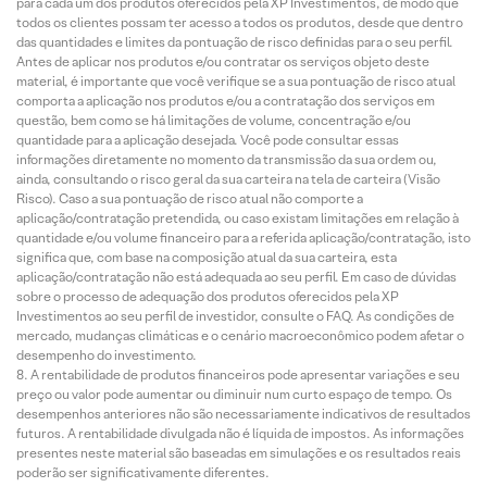
para cada um dos produtos oferecidos pela XP Investimentos, de modo que
todos os clientes possam ter acesso a todos os produtos, desde que dentro
das quantidades e limites da pontuação de risco definidas para o seu perfil.
Antes de aplicar nos produtos e/ou contratar os serviços objeto deste
material, é importante que você verifique se a sua pontuação de risco atual
comporta a aplicação nos produtos e/ou a contratação dos serviços em
questão, bem como se há limitações de volume, concentração e/ou
quantidade para a aplicação desejada. Você pode consultar essas
informações diretamente no momento da transmissão da sua ordem ou,
ainda, consultando o risco geral da sua carteira na tela de carteira (Visão
Risco). Caso a sua pontuação de risco atual não comporte a
aplicação/contratação pretendida, ou caso existam limitações em relação à
quantidade e/ou volume financeiro para a referida aplicação/contratação, isto
significa que, com base na composição atual da sua carteira, esta
aplicação/contratação não está adequada ao seu perfil. Em caso de dúvidas
sobre o processo de adequação dos produtos oferecidos pela XP
Investimentos ao seu perfil de investidor, consulte o FAQ. As condições de
mercado, mudanças climáticas e o cenário macroeconômico podem afetar o
desempenho do investimento.
A rentabilidade de produtos financeiros pode apresentar variações e seu
preço ou valor pode aumentar ou diminuir num curto espaço de tempo. Os
desempenhos anteriores não são necessariamente indicativos de resultados
futuros. A rentabilidade divulgada não é líquida de impostos. As informações
presentes neste material são baseadas em simulações e os resultados reais
poderão ser significativamente diferentes.