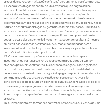
preços dos ativos, com utilização de “stops” para limitar as possíveis perdas.
Ação é uma fração do capital de uma empresa que é negociada no
mercado. É um título de renda variável, ou seja, um investimento no qual a
rentabilidade não é preestabelecida, varia conforme as cotações de
mercado. O investimento em ações é um investimento de alto risco e os
desempenhos anteriores não são necessariamente indicativos de resultados
futuros e nenhuma declaração ou garantia, de forma expressa ou implícita, é
feita neste material em relação a desempenhos. As condições de mercado, o
cenário macroeconômico, os eventos específicos da empresa e do setor
podem afetar o desempenho do investimento, podendo resultar até mesmo
em significativas perdas patrimoniais. A duração recomendada para o
investimento é de médio-longo prazo. Não há quaisquer garantias sobre o
patrimônio do cliente neste tipo de produto.
O investimento em opções é preferencialmente indicado para
investidores de perfil agressivo, de acordo com a política de suitability
praticada pela XP Investimentos. No mercado de opções, são negociados
direitos de compra ou venda de um bem por preço fixado em data futura,
devendo o adquirente do direito negociado pagar um prêmio ao vendedor tal
como num acordo seguro. As operações com esses derivativos são
consideradas de risco muito alto por apresentarem altas relações de risco e
retorno e algumas posições apresentarem a possibilidade de perdas
superiores ao capital investido. A duração recomendada para o investimento
é de curto prazo e o patrimônio do cliente não está garantido neste tipo de
produto.
O investimento em termos são contratos para compra ou a venda de uma