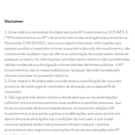
Disclaimer:
Este relatório de análise foi elaborado pela XP Investimentos CCTVM S.A.
(“XP Investimentos ou XP”) de acordo com todas as exigências previstas na
Resolução CVM 20/2021, tem como objetivo fornecer informações que
possam auxiliar o investidor a tomar sua própria decisão de investimento, não
constituindo qualquer tipo de oferta ou solicitação de compra e/ou venda de
qualquer produto. As informações contidas neste relatório são consideradas
válidas na data de sua divulgação e foram obtidas de fontes públicas. A XP
Investimentos não se responsabiliza por qualquer decisão tomada pelo
cliente com base no presente relatório.
Este relatório foi elaborado considerando a classificação de risco dos
produtos de modo a gerar resultados de alocação para cada perfil de
investidor.
O(s) signatário(s) deste relatório declara(m) que as recomendações
refletem única e exclusivamente suas análises e opiniões pessoais, que
foram produzidas de forma independente, inclusive em relação à XP
Investimentos e que estão sujeitas a modificações sem aviso prévio em
decorrência de alterações nas condições de mercado, e que sua(s)
remuneração(es) é(são) indiretamente influenciada por receitas
provenientes dos negócios e operações financeiras realizadas pela XP