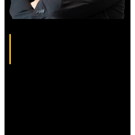
Gilberto Coelho, analista técnico da XP
(CNPI-T EM-832
)
Gibex, como é conhecido no mercado, é analista certificado
pela Apimec e criador do indicador “Gibex Sossegado”.
Começou a trabalhar no mercado financeiro há 26 anos e se
apaixonou pela análise técnica. Foi eleito como a “Melhor
Carteira de Ações” do Brasil em 2017, segundo o Ranking
Exame.