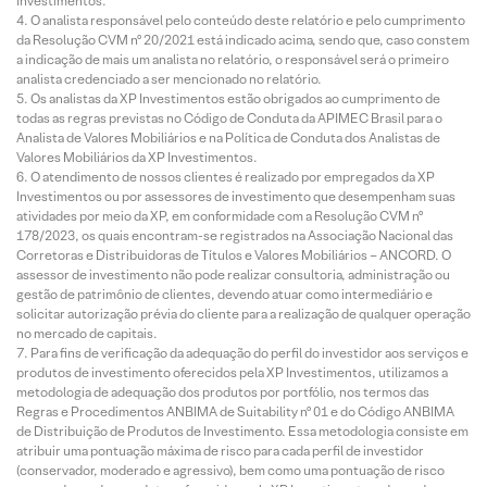
Investimentos.
O analista responsável pelo conteúdo deste relatório e pelo cumprimento
da Resolução CVM nº 20/2021 está indicado acima, sendo que, caso constem
a indicação de mais um analista no relatório, o responsável será o primeiro
analista credenciado a ser mencionado no relatório.
Os analistas da XP Investimentos estão obrigados ao cumprimento de
todas as regras previstas no Código de Conduta da APIMEC Brasil para o
Analista de Valores Mobiliários e na Política de Conduta dos Analistas de
Valores Mobiliários da XP Investimentos.
O atendimento de nossos clientes é realizado por empregados da XP
Investimentos ou por assessores de investimento que desempenham suas
atividades por meio da XP, em conformidade com a Resolução CVM nº
178/2023, os quais encontram-se registrados na Associação Nacional das
Corretoras e Distribuidoras de Títulos e Valores Mobiliários – ANCORD. O
assessor de investimento não pode realizar consultoria, administração ou
gestão de patrimônio de clientes, devendo atuar como intermediário e
solicitar autorização prévia do cliente para a realização de qualquer operação
no mercado de capitais.
Para fins de verificação da adequação do perfil do investidor aos serviços e
produtos de investimento oferecidos pela XP Investimentos, utilizamos a
metodologia de adequação dos produtos por portfólio, nos termos das
Regras e Procedimentos ANBIMA de Suitability nº 01 e do Código ANBIMA
de Distribuição de Produtos de Investimento. Essa metodologia consiste em
atribuir uma pontuação máxima de risco para cada perfil de investidor
(conservador, moderado e agressivo), bem como uma pontuação de risco