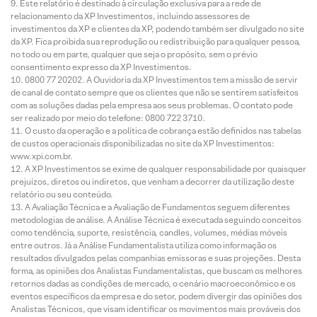
Este relatório é destinado à circulação exclusiva para a rede de
relacionamento da XP Investimentos, incluindo assessores de
investimentos da XP e clientes da XP, podendo também ser divulgado no site
da XP. Fica proibida sua reprodução ou redistribuição para qualquer pessoa,
no todo ou em parte, qualquer que seja o propósito, sem o prévio
consentimento expresso da XP Investimentos.
0800 77 20202. A Ouvidoria da XP Investimentos tem a missão de servir
de canal de contato sempre que os clientes que não se sentirem satisfeitos
com as soluções dadas pela empresa aos seus problemas. O contato pode
ser realizado por meio do telefone: 0800 722 3710.
O custo da operação e a política de cobrança estão definidos nas tabelas
de custos operacionais disponibilizadas no site da XP Investimentos:
www.xpi.com.br.
A XP Investimentos se exime de qualquer responsabilidade por quaisquer
prejuízos, diretos ou indiretos, que venham a decorrer da utilização deste
relatório ou seu conteúdo.
A Avaliação Técnica e a Avaliação de Fundamentos seguem diferentes
metodologias de análise. A Análise Técnica é executada seguindo conceitos
como tendência, suporte, resistência, candles, volumes, médias móveis
entre outros. Já a Análise Fundamentalista utiliza como informação os
resultados divulgados pelas companhias emissoras e suas projeções. Desta
forma, as opiniões dos Analistas Fundamentalistas, que buscam os melhores
retornos dadas as condições de mercado, o cenário macroeconômico e os
eventos específicos da empresa e do setor, podem divergir das opiniões dos
Analistas Técnicos, que visam identificar os movimentos mais prováveis dos