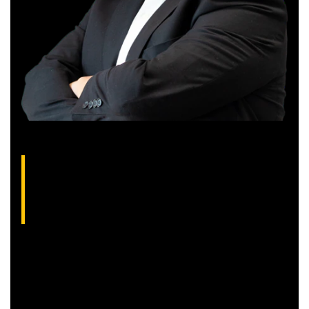
Gilberto Coelho, analista técnico da XP
(CNPI-T EM-832
)
Gibex, como é conhecido no mercado, é analista certificado
pela Apimec e criador do indicador “Gibex Sossegado”.
Começou a trabalhar no mercado financeiro há 26 anos e se