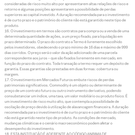
consideradas de risco muito alto por apresentarem altas relações de risco e
retorno e algumas posições apresentarem a possibilidade de perdas
superiores ao capital investido. A duração recomendada para o investimento
é de curto prazo e o patrimônio do cliente não está garantido neste tipo de
produto.
O investimento em termos são contratos para compra ou a venda de uma
determinada quantidade de ações, a um preço fixado, para liquidação em
prazo determinado. O prazo do contrato a Termo é livremente escolhido
pelos investidores, obedecendo o prazo mínimo de 16 dias e máximo de 999
dias corridos. O preço será o valor da ação adicionado de uma parcela
correspondente aos juros – que são fixados livremente em mercado, em
função do prazo do contrato. Toda transação a termo requer um depósito de
garantia. Essas garantias são prestadas em duas formas: cobertura ou
margem.
O investimento em Mercados Futuros embute riscos de perdas
patrimoniais significativos. Commodity é um objeto ou determinante de
preço de um contrato futuro ou outro instrumento derivativo, podendo
consubstanciar um índice, uma taxa, um valor mobiliário ou produto físico. É
um investimento de risco muito alto, que contempla a possibilidade de
oscilação de preço devido à utilização de alavancagem financeira. A duração
recomendada para o investimento é de curto prazo e o patrimônio do cliente
não está garantido neste tipo de produto. As condições de mercado,
mudanças climáticas e o cenário macroeconômico podem afetar o
desempenho do investimento.
ESTA INSTITUIÇÃO É ADERENTE AO CÓDIGO ANBIMA DE