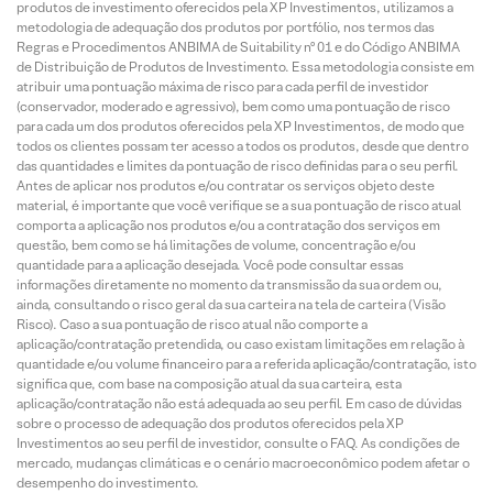
produtos de investimento oferecidos pela XP Investimentos, utilizamos a
metodologia de adequação dos produtos por portfólio, nos termos das
Regras e Procedimentos ANBIMA de Suitability nº 01 e do Código ANBIMA
de Distribuição de Produtos de Investimento. Essa metodologia consiste em
atribuir uma pontuação máxima de risco para cada perfil de investidor
(conservador, moderado e agressivo), bem como uma pontuação de risco
para cada um dos produtos oferecidos pela XP Investimentos, de modo que
todos os clientes possam ter acesso a todos os produtos, desde que dentro
das quantidades e limites da pontuação de risco definidas para o seu perfil.
Antes de aplicar nos produtos e/ou contratar os serviços objeto deste
material, é importante que você verifique se a sua pontuação de risco atual
comporta a aplicação nos produtos e/ou a contratação dos serviços em
questão, bem como se há limitações de volume, concentração e/ou
quantidade para a aplicação desejada. Você pode consultar essas
informações diretamente no momento da transmissão da sua ordem ou,
ainda, consultando o risco geral da sua carteira na tela de carteira (Visão
Risco). Caso a sua pontuação de risco atual não comporte a
aplicação/contratação pretendida, ou caso existam limitações em relação à
quantidade e/ou volume financeiro para a referida aplicação/contratação, isto
significa que, com base na composição atual da sua carteira, esta
aplicação/contratação não está adequada ao seu perfil. Em caso de dúvidas
sobre o processo de adequação dos produtos oferecidos pela XP
Investimentos ao seu perfil de investidor, consulte o FAQ. As condições de
mercado, mudanças climáticas e o cenário macroeconômico podem afetar o
desempenho do investimento.