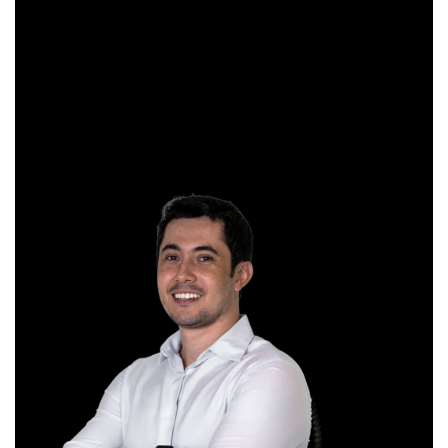
apaixonou pela análise técnica. Foi eleito como a “Melhor
Carteira de Ações” do Brasil em 2017, segundo o Ranking
Exame.