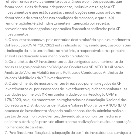
refletem única e exclusivamente suas análises e opiniões pessoais, que
foram produzidas de forma independente, inclusive em relação à XP
Investimentos e que estão sujeitas a modificações sem aviso prévio em
decorrência de alterações nas condições de mercado, e que sua(s)
remuneração(es) é(são) indiretamente influenciada por receitas
provenientes dos negócios e operações financeiras realizadas pela XP
Investimentos.
O analista responsável pelo conteúdo deste relatório e pelo cumprimento
da Resolução CVM nº 20/2021 está indicado acima, sendo que, caso constem
a indicação de mais um analista no relatório, o responsável será o primeiro
analista credenciado a ser mencionado no relatório.
Os analistas da XP Investimentos estão obrigados ao cumprimento de
todas as regras previstas no Código de Conduta da APIMEC Brasil para o
Analista de Valores Mobiliários e na Política de Conduta dos Analistas de
Valores Mobiliários da XP Investimentos.
O atendimento de nossos clientes é realizado por empregados da XP
Investimentos ou por assessores de investimento que desempenham suas
atividades por meio da XP, em conformidade com a Resolução CVM nº
178/2023, os quais encontram-se registrados na Associação Nacional das
Corretoras e Distribuidoras de Títulos e Valores Mobiliários – ANCORD. O
assessor de investimento não pode realizar consultoria, administração ou
gestão de patrimônio de clientes, devendo atuar como intermediário e
solicitar autorização prévia do cliente para a realização de qualquer operação
no mercado de capitais.
Para fins de verificação da adequação do perfil do investidor aos serviços e