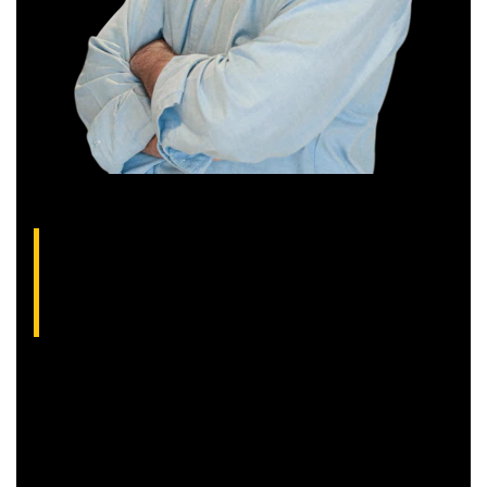
Thiago Alvarenga, analista técnico da XP
(CNPI-T EM-1754)
Analista gráfico com mais de 10 anos de experiência, Thiago
é especialista em análise técnica clássica com foco em
Trend Following e Swing Trade em ações.
Além disso, seu trabalho é dedicado a encontrar operações