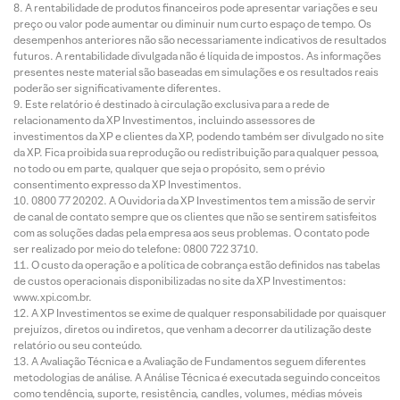
A rentabilidade de produtos financeiros pode apresentar variações e seu
preço ou valor pode aumentar ou diminuir num curto espaço de tempo. Os
desempenhos anteriores não são necessariamente indicativos de resultados
futuros. A rentabilidade divulgada não é líquida de impostos. As informações
presentes neste material são baseadas em simulações e os resultados reais
poderão ser significativamente diferentes.
Este relatório é destinado à circulação exclusiva para a rede de
relacionamento da XP Investimentos, incluindo assessores de
investimentos da XP e clientes da XP, podendo também ser divulgado no site
da XP. Fica proibida sua reprodução ou redistribuição para qualquer pessoa,
no todo ou em parte, qualquer que seja o propósito, sem o prévio
consentimento expresso da XP Investimentos.
0800 77 20202. A Ouvidoria da XP Investimentos tem a missão de servir
de canal de contato sempre que os clientes que não se sentirem satisfeitos
com as soluções dadas pela empresa aos seus problemas. O contato pode
ser realizado por meio do telefone: 0800 722 3710.
O custo da operação e a política de cobrança estão definidos nas tabelas
de custos operacionais disponibilizadas no site da XP Investimentos:
www.xpi.com.br.
A XP Investimentos se exime de qualquer responsabilidade por quaisquer
prejuízos, diretos ou indiretos, que venham a decorrer da utilização deste
relatório ou seu conteúdo.
A Avaliação Técnica e a Avaliação de Fundamentos seguem diferentes
metodologias de análise. A Análise Técnica é executada seguindo conceitos
como tendência, suporte, resistência, candles, volumes, médias móveis