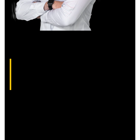
Aliakyn Pereira, analista técnico da XP (CNPI-
T EM-1397
)
Com grande experiência de mercado, Aliakyn Pereira de Sá é
professor desde 2008 e amante das operações de Day
Trade.
Sócio e analista da XP Investimentos, recomenda
operações diárias em salas ao vivo durante o pregão. É