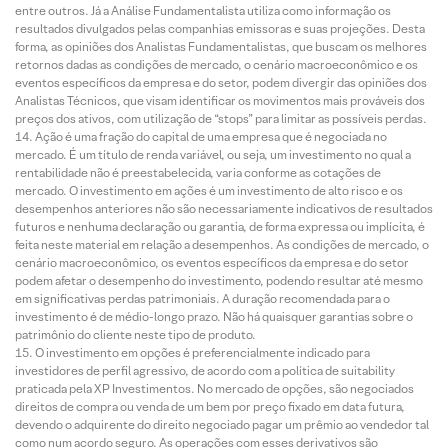
entre outros. Já a Análise Fundamentalista utiliza como informação os
resultados divulgados pelas companhias emissoras e suas projeções. Desta
forma, as opiniões dos Analistas Fundamentalistas, que buscam os melhores
retornos dadas as condições de mercado, o cenário macroeconômico e os
eventos específicos da empresa e do setor, podem divergir das opiniões dos
Analistas Técnicos, que visam identificar os movimentos mais prováveis dos
preços dos ativos, com utilização de “stops” para limitar as possíveis perdas.
Ação é uma fração do capital de uma empresa que é negociada no
mercado. É um título de renda variável, ou seja, um investimento no qual a
rentabilidade não é preestabelecida, varia conforme as cotações de
mercado. O investimento em ações é um investimento de alto risco e os
desempenhos anteriores não são necessariamente indicativos de resultados
futuros e nenhuma declaração ou garantia, de forma expressa ou implícita, é
feita neste material em relação a desempenhos. As condições de mercado, o
cenário macroeconômico, os eventos específicos da empresa e do setor
podem afetar o desempenho do investimento, podendo resultar até mesmo
em significativas perdas patrimoniais. A duração recomendada para o
investimento é de médio-longo prazo. Não há quaisquer garantias sobre o
patrimônio do cliente neste tipo de produto.
O investimento em opções é preferencialmente indicado para
investidores de perfil agressivo, de acordo com a política de suitability
praticada pela XP Investimentos. No mercado de opções, são negociados
direitos de compra ou venda de um bem por preço fixado em data futura,
devendo o adquirente do direito negociado pagar um prêmio ao vendedor tal
como num acordo seguro. As operações com esses derivativos são