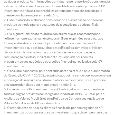
qualquer produto. As informações contidas neste relatório são consideradas
válidas na data de sua divulgação e foram obtidas de fontes públicas. A XP
Investimentos não se responsabiliza por qualquer decisão tomada pelo
cliente com base no presente relatório.
Este relatório foi elaborado considerando a classificação de risco dos
produtos de modo a gerar resultados de alocação para cada perfil de
investidor.
O(s) signatário(s) deste relatório declara(m) que as recomendações
refletem única e exclusivamente suas análises e opiniões pessoais, que
foram produzidas de forma independente, inclusive em relação à XP
Investimentos e que estão sujeitas a modificações sem aviso prévio em
decorrência de alterações nas condições de mercado, e que sua(s)
remuneração(es) é(são) indiretamente influenciada por receitas
provenientes dos negócios e operações financeiras realizadas pela XP
Investimentos.
O analista responsável pelo conteúdo deste relatório e pelo cumprimento
da Resolução CVM nº 20/2021 está indicado acima, sendo que, caso constem
a indicação de mais um analista no relatório, o responsável será o primeiro
analista credenciado a ser mencionado no relatório.
Os analistas da XP Investimentos estão obrigados ao cumprimento de
todas as regras previstas no Código de Conduta da APIMEC Brasil para o
Analista de Valores Mobiliários e na Política de Conduta dos Analistas de
Valores Mobiliários da XP Investimentos.
O atendimento de nossos clientes é realizado por empregados da XP
Investimentos ou por assessores de investimento que desempenham suas