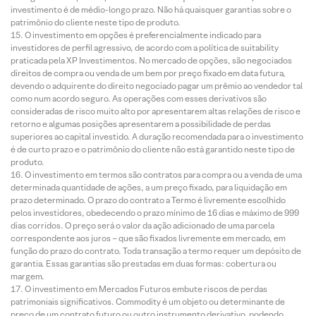
investimento é de médio-longo prazo. Não há quaisquer garantias sobre o
patrimônio do cliente neste tipo de produto.
O investimento em opções é preferencialmente indicado para
investidores de perfil agressivo, de acordo com a política de suitability
praticada pela XP Investimentos. No mercado de opções, são negociados
direitos de compra ou venda de um bem por preço fixado em data futura,
devendo o adquirente do direito negociado pagar um prêmio ao vendedor tal
como num acordo seguro. As operações com esses derivativos são
consideradas de risco muito alto por apresentarem altas relações de risco e
retorno e algumas posições apresentarem a possibilidade de perdas
superiores ao capital investido. A duração recomendada para o investimento
é de curto prazo e o patrimônio do cliente não está garantido neste tipo de
produto.
O investimento em termos são contratos para compra ou a venda de uma
determinada quantidade de ações, a um preço fixado, para liquidação em
prazo determinado. O prazo do contrato a Termo é livremente escolhido
pelos investidores, obedecendo o prazo mínimo de 16 dias e máximo de 999
dias corridos. O preço será o valor da ação adicionado de uma parcela
correspondente aos juros – que são fixados livremente em mercado, em
função do prazo do contrato. Toda transação a termo requer um depósito de
garantia. Essas garantias são prestadas em duas formas: cobertura ou
margem.
O investimento em Mercados Futuros embute riscos de perdas
patrimoniais significativos. Commodity é um objeto ou determinante de
preço de um contrato futuro ou outro instrumento derivativo, podendo