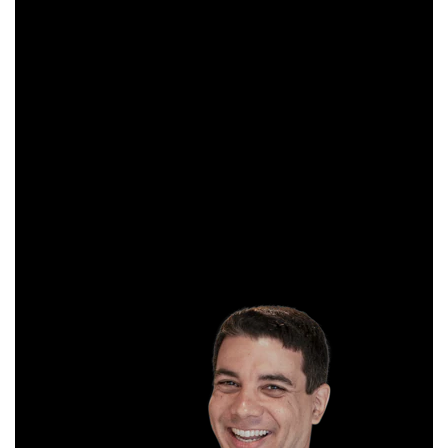
Com grande experiência de mercado, Aliakyn Pereira de Sá é
professor desde 2008 e amante das operações de Day
Trade.
Sócio e analista da XP Investimentos, recomenda
operações diárias em salas ao vivo durante o pregão. É
formado em Gestão Financeira e, antes de começar a
operar, trabalhou em instituições bancárias.