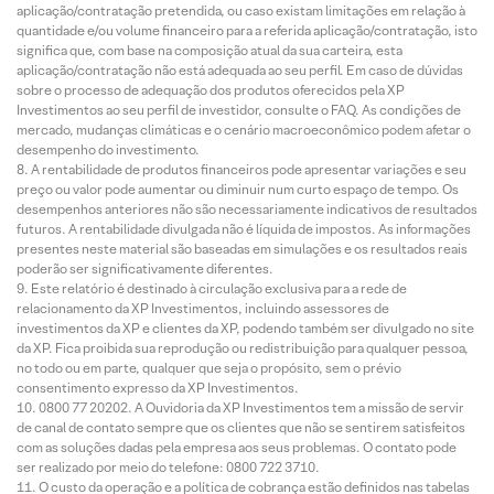
aplicação/contratação pretendida, ou caso existam limitações em relação à
quantidade e/ou volume financeiro para a referida aplicação/contratação, isto
significa que, com base na composição atual da sua carteira, esta
aplicação/contratação não está adequada ao seu perfil. Em caso de dúvidas
sobre o processo de adequação dos produtos oferecidos pela XP
Investimentos ao seu perfil de investidor, consulte o FAQ. As condições de
mercado, mudanças climáticas e o cenário macroeconômico podem afetar o
desempenho do investimento.
A rentabilidade de produtos financeiros pode apresentar variações e seu
preço ou valor pode aumentar ou diminuir num curto espaço de tempo. Os
desempenhos anteriores não são necessariamente indicativos de resultados
futuros. A rentabilidade divulgada não é líquida de impostos. As informações
presentes neste material são baseadas em simulações e os resultados reais
poderão ser significativamente diferentes.
Este relatório é destinado à circulação exclusiva para a rede de
relacionamento da XP Investimentos, incluindo assessores de
investimentos da XP e clientes da XP, podendo também ser divulgado no site
da XP. Fica proibida sua reprodução ou redistribuição para qualquer pessoa,
no todo ou em parte, qualquer que seja o propósito, sem o prévio
consentimento expresso da XP Investimentos.
0800 77 20202. A Ouvidoria da XP Investimentos tem a missão de servir
de canal de contato sempre que os clientes que não se sentirem satisfeitos
com as soluções dadas pela empresa aos seus problemas. O contato pode
ser realizado por meio do telefone: 0800 722 3710.
O custo da operação e a política de cobrança estão definidos nas tabelas