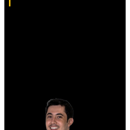
Gibex, como é conhecido no mercado, é analista certificado
pela Apimec e criador do indicador “Gibex Sossegado”.
Começou a trabalhar no mercado financeiro há 26 anos e se
apaixonou pela análise técnica. Foi eleito como a “Melhor
Carteira de Ações” do Brasil em 2017, segundo o Ranking
Exame.