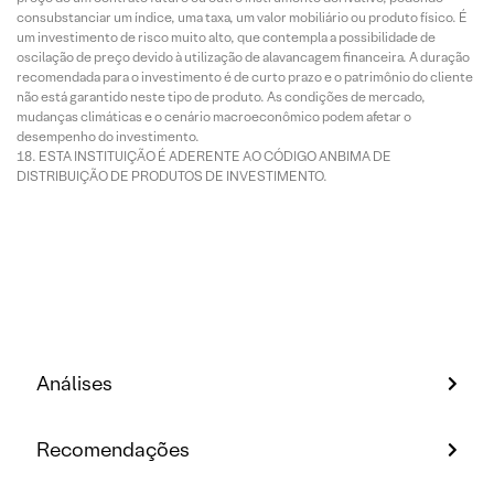
consubstanciar um índice, uma taxa, um valor mobiliário ou produto físico. É
um investimento de risco muito alto, que contempla a possibilidade de
oscilação de preço devido à utilização de alavancagem financeira. A duração
recomendada para o investimento é de curto prazo e o patrimônio do cliente
não está garantido neste tipo de produto. As condições de mercado,
mudanças climáticas e o cenário macroeconômico podem afetar o
desempenho do investimento.
ESTA INSTITUIÇÃO É ADERENTE AO CÓDIGO ANBIMA DE
DISTRIBUIÇÃO DE PRODUTOS DE INVESTIMENTO.
Análises
Recomendações