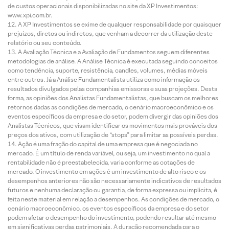
de custos operacionais disponibilizadas no site da XP Investimentos:
www.xpi.com.br.
A XP Investimentos se exime de qualquer responsabilidade por quaisquer
prejuízos, diretos ou indiretos, que venham a decorrer da utilização deste
relatório ou seu conteúdo.
A Avaliação Técnica e a Avaliação de Fundamentos seguem diferentes
metodologias de análise. A Análise Técnica é executada seguindo conceitos
como tendência, suporte, resistência, candles, volumes, médias móveis
entre outros. Já a Análise Fundamentalista utiliza como informação os
resultados divulgados pelas companhias emissoras e suas projeções. Desta
forma, as opiniões dos Analistas Fundamentalistas, que buscam os melhores
retornos dadas as condições de mercado, o cenário macroeconômico e os
eventos específicos da empresa e do setor, podem divergir das opiniões dos
Analistas Técnicos, que visam identificar os movimentos mais prováveis dos
preços dos ativos, com utilização de “stops” para limitar as possíveis perdas.
Ação é uma fração do capital de uma empresa que é negociada no
mercado. É um título de renda variável, ou seja, um investimento no qual a
rentabilidade não é preestabelecida, varia conforme as cotações de
mercado. O investimento em ações é um investimento de alto risco e os
desempenhos anteriores não são necessariamente indicativos de resultados
futuros e nenhuma declaração ou garantia, de forma expressa ou implícita, é
feita neste material em relação a desempenhos. As condições de mercado, o
cenário macroeconômico, os eventos específicos da empresa e do setor
podem afetar o desempenho do investimento, podendo resultar até mesmo
em significativas perdas patrimoniais. A duração recomendada para o