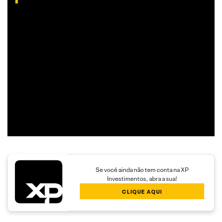
Analista gráfico com mais de 10 anos de experiência, Thiago
é especialista em análise técnica clássica com foco em
Trend Following e Swing Trade em ações.
Além disso, seu trabalho é dedicado a encontrar operações
com boa assimetria entre o risco e o retorno,
proporcionando maior rendimento aos clientes.
Se você ainda não tem conta na XP
Investimentos, abra a sua!
CLIQUE AQUI