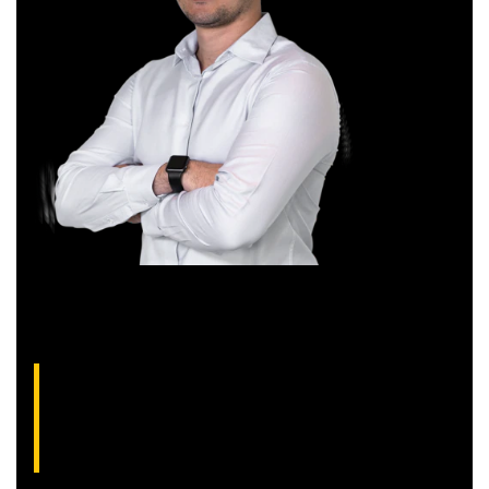
Aliakyn Pereira, analista técnico da XP (CNPI-
T EM-1397
)