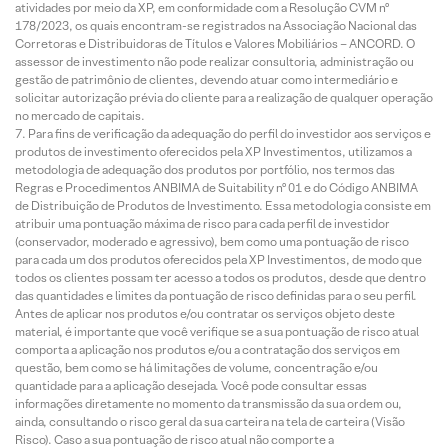
atividades por meio da XP, em conformidade com a Resolução CVM nº
178/2023, os quais encontram-se registrados na Associação Nacional das
Corretoras e Distribuidoras de Títulos e Valores Mobiliários – ANCORD. O
assessor de investimento não pode realizar consultoria, administração ou
gestão de patrimônio de clientes, devendo atuar como intermediário e
solicitar autorização prévia do cliente para a realização de qualquer operação
no mercado de capitais.
Para fins de verificação da adequação do perfil do investidor aos serviços e
produtos de investimento oferecidos pela XP Investimentos, utilizamos a
metodologia de adequação dos produtos por portfólio, nos termos das
Regras e Procedimentos ANBIMA de Suitability nº 01 e do Código ANBIMA
de Distribuição de Produtos de Investimento. Essa metodologia consiste em
atribuir uma pontuação máxima de risco para cada perfil de investidor
(conservador, moderado e agressivo), bem como uma pontuação de risco
para cada um dos produtos oferecidos pela XP Investimentos, de modo que
todos os clientes possam ter acesso a todos os produtos, desde que dentro
das quantidades e limites da pontuação de risco definidas para o seu perfil.
Antes de aplicar nos produtos e/ou contratar os serviços objeto deste
material, é importante que você verifique se a sua pontuação de risco atual
comporta a aplicação nos produtos e/ou a contratação dos serviços em
questão, bem como se há limitações de volume, concentração e/ou
quantidade para a aplicação desejada. Você pode consultar essas
informações diretamente no momento da transmissão da sua ordem ou,
ainda, consultando o risco geral da sua carteira na tela de carteira (Visão
Risco). Caso a sua pontuação de risco atual não comporte a