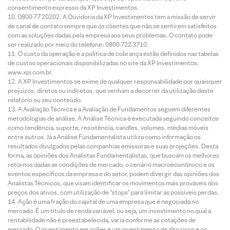
consentimento expresso da XP Investimentos.
0800 77 20202. A Ouvidoria da XP Investimentos tem a missão de servir
de canal de contato sempre que os clientes que não se sentirem satisfeitos
com as soluções dadas pela empresa aos seus problemas. O contato pode
ser realizado por meio do telefone: 0800 722 3710.
O custo da operação e a política de cobrança estão definidos nas tabelas
de custos operacionais disponibilizadas no site da XP Investimentos:
www.xpi.com.br.
A XP Investimentos se exime de qualquer responsabilidade por quaisquer
prejuízos, diretos ou indiretos, que venham a decorrer da utilização deste
relatório ou seu conteúdo.
A Avaliação Técnica e a Avaliação de Fundamentos seguem diferentes
metodologias de análise. A Análise Técnica é executada seguindo conceitos
como tendência, suporte, resistência, candles, volumes, médias móveis
entre outros. Já a Análise Fundamentalista utiliza como informação os
resultados divulgados pelas companhias emissoras e suas projeções. Desta
forma, as opiniões dos Analistas Fundamentalistas, que buscam os melhores
retornos dadas as condições de mercado, o cenário macroeconômico e os
eventos específicos da empresa e do setor, podem divergir das opiniões dos
Analistas Técnicos, que visam identificar os movimentos mais prováveis dos
preços dos ativos, com utilização de “stops” para limitar as possíveis perdas.
Ação é uma fração do capital de uma empresa que é negociada no
mercado. É um título de renda variável, ou seja, um investimento no qual a
rentabilidade não é preestabelecida, varia conforme as cotações de
mercado. O investimento em ações é um investimento de alto risco e os