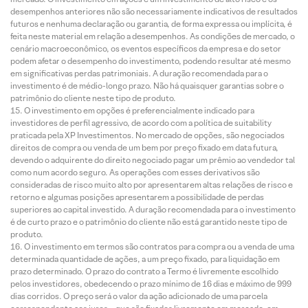
desempenhos anteriores não são necessariamente indicativos de resultados
futuros e nenhuma declaração ou garantia, de forma expressa ou implícita, é
feita neste material em relação a desempenhos. As condições de mercado, o
cenário macroeconômico, os eventos específicos da empresa e do setor
podem afetar o desempenho do investimento, podendo resultar até mesmo
em significativas perdas patrimoniais. A duração recomendada para o
investimento é de médio-longo prazo. Não há quaisquer garantias sobre o
patrimônio do cliente neste tipo de produto.
O investimento em opções é preferencialmente indicado para
investidores de perfil agressivo, de acordo com a política de suitability
praticada pela XP Investimentos. No mercado de opções, são negociados
direitos de compra ou venda de um bem por preço fixado em data futura,
devendo o adquirente do direito negociado pagar um prêmio ao vendedor tal
como num acordo seguro. As operações com esses derivativos são
consideradas de risco muito alto por apresentarem altas relações de risco e
retorno e algumas posições apresentarem a possibilidade de perdas
superiores ao capital investido. A duração recomendada para o investimento
é de curto prazo e o patrimônio do cliente não está garantido neste tipo de
produto.
O investimento em termos são contratos para compra ou a venda de uma
determinada quantidade de ações, a um preço fixado, para liquidação em
prazo determinado. O prazo do contrato a Termo é livremente escolhido
pelos investidores, obedecendo o prazo mínimo de 16 dias e máximo de 999
dias corridos. O preço será o valor da ação adicionado de uma parcela