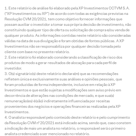
Este relatório de análise foi elaborado pela XP Investimentos CCTVM S.A.
(“XP Investimentos ou XP”) de acordo com todas as exigências previstas na
Resolução CVM 20/2021, tem como objetivo fornecer informações que
possam auxiliar o investidor a tomar sua própria decisão de investimento, não
constituindo qualquer tipo de oferta ou solicitação de compra e/ou venda de
qualquer produto. As informações contidas neste relatório são consideradas
válidas na data de sua divulgação e foram obtidas de fontes públicas. A XP
Investimentos não se responsabiliza por qualquer decisão tomada pelo
cliente com base no presente relatório.
Este relatório foi elaborado considerando a classificação de risco dos
produtos de modo a gerar resultados de alocação para cada perfil de
investidor.
O(s) signatário(s) deste relatório declara(m) que as recomendações
refletem única e exclusivamente suas análises e opiniões pessoais, que
foram produzidas de forma independente, inclusive em relação à XP
Investimentos e que estão sujeitas a modificações sem aviso prévio em
decorrência de alterações nas condições de mercado, e que sua(s)
remuneração(es) é(são) indiretamente influenciada por receitas
provenientes dos negócios e operações financeiras realizadas pela XP
Investimentos.
O analista responsável pelo conteúdo deste relatório e pelo cumprimento
da Resolução CVM nº 20/2021 está indicado acima, sendo que, caso constem
a indicação de mais um analista no relatório, o responsável será o primeiro
analista credenciado a ser mencionado no relatório.