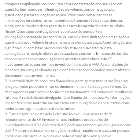
comporta a aplicação nos produtos e/ou a contratação dos serviços em
questão, bem como se há limitações de volume, concentração e/ou
quantidade para a aplicação desejada. Você pode consultar essas
informações diretamente no momento da transmissão da sua ordem ou,
ainda, consultando o risco geral da sua carteira na tela de carteira (Visão
Risco). Caso a sua pontuação de risco atual não comporte a
aplicação/contratação pretendida, ou caso existam limitações em relação à
quantidade e/ou volume financeiro para a referida aplicação/contratação, isto
significa que, com base na composição atual da sua carteira, esta
aplicação/contratação não está adequada ao seu perfil. Em caso de dúvidas
sobre o processo de adequação dos produtos oferecidos pela XP
Investimentos ao seu perfil de investidor, consulte o FAQ. As condições de
mercado, mudanças climáticas e o cenário macroeconômico podem afetar o
desempenho do investimento.
A rentabilidade de produtos financeiros pode apresentar variações e seu
preço ou valor pode aumentar ou diminuir num curto espaço de tempo. Os
desempenhos anteriores não são necessariamente indicativos de resultados
futuros. A rentabilidade divulgada não é líquida de impostos. As informações
presentes neste material são baseadas em simulações e os resultados reais
poderão ser significativamente diferentes.
Este relatório é destinado à circulação exclusiva para a rede de
relacionamento da XP Investimentos, incluindo assessores de
investimentos da XP e clientes da XP, podendo também ser divulgado no site
da XP. Fica proibida sua reprodução ou redistribuição para qualquer pessoa,
no todo ou em parte, qualquer que seja o propósito, sem o prévio