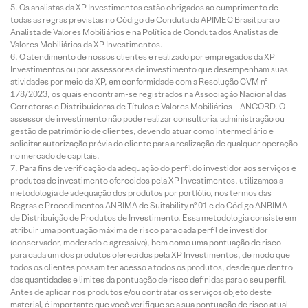
Os analistas da XP Investimentos estão obrigados ao cumprimento de
todas as regras previstas no Código de Conduta da APIMEC Brasil para o
Analista de Valores Mobiliários e na Política de Conduta dos Analistas de
Valores Mobiliários da XP Investimentos.
O atendimento de nossos clientes é realizado por empregados da XP
Investimentos ou por assessores de investimento que desempenham suas
atividades por meio da XP, em conformidade com a Resolução CVM nº
178/2023, os quais encontram-se registrados na Associação Nacional das
Corretoras e Distribuidoras de Títulos e Valores Mobiliários – ANCORD. O
assessor de investimento não pode realizar consultoria, administração ou
gestão de patrimônio de clientes, devendo atuar como intermediário e
solicitar autorização prévia do cliente para a realização de qualquer operação
no mercado de capitais.
Para fins de verificação da adequação do perfil do investidor aos serviços e
produtos de investimento oferecidos pela XP Investimentos, utilizamos a
metodologia de adequação dos produtos por portfólio, nos termos das
Regras e Procedimentos ANBIMA de Suitability nº 01 e do Código ANBIMA
de Distribuição de Produtos de Investimento. Essa metodologia consiste em
atribuir uma pontuação máxima de risco para cada perfil de investidor
(conservador, moderado e agressivo), bem como uma pontuação de risco
para cada um dos produtos oferecidos pela XP Investimentos, de modo que
todos os clientes possam ter acesso a todos os produtos, desde que dentro
das quantidades e limites da pontuação de risco definidas para o seu perfil.
Antes de aplicar nos produtos e/ou contratar os serviços objeto deste
material, é importante que você verifique se a sua pontuação de risco atual