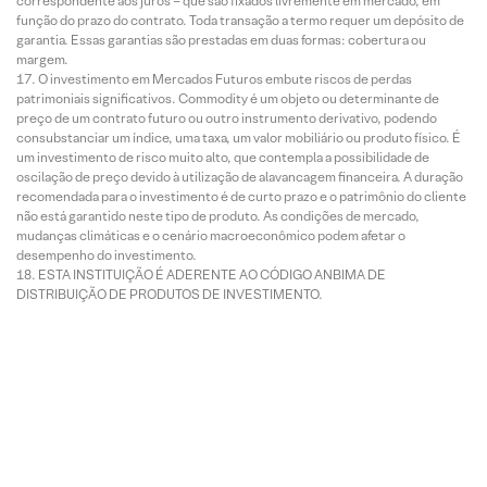
correspondente aos juros – que são fixados livremente em mercado, em
função do prazo do contrato. Toda transação a termo requer um depósito de
garantia. Essas garantias são prestadas em duas formas: cobertura ou
margem.
O investimento em Mercados Futuros embute riscos de perdas
patrimoniais significativos. Commodity é um objeto ou determinante de
preço de um contrato futuro ou outro instrumento derivativo, podendo
consubstanciar um índice, uma taxa, um valor mobiliário ou produto físico. É
um investimento de risco muito alto, que contempla a possibilidade de
oscilação de preço devido à utilização de alavancagem financeira. A duração
recomendada para o investimento é de curto prazo e o patrimônio do cliente
não está garantido neste tipo de produto. As condições de mercado,
mudanças climáticas e o cenário macroeconômico podem afetar o
desempenho do investimento.
ESTA INSTITUIÇÃO É ADERENTE AO CÓDIGO ANBIMA DE
DISTRIBUIÇÃO DE PRODUTOS DE INVESTIMENTO.