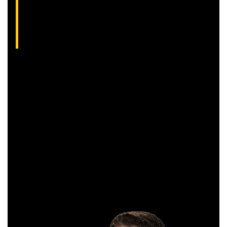
Aliakyn Pereira, analista técnico da XP (CNPI-
T EM-1397
)
Com grande experiência de mercado, Aliakyn Pereira de Sá é
professor desde 2008 e amante das operações de Day
Trade.
Sócio e analista da XP Investimentos, recomenda
operações diárias em salas ao vivo durante o pregão. É
formado em Gestão Financeira e, antes de começar a
operar, trabalhou em instituições bancárias.