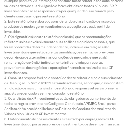
qualquer produto. As informações contidas neste relatório são consideradas
válidas na data de sua divulgação e foram obtidas de fontes públicas. A XP
Investimentos não se responsabiliza por qualquer decisão tomada pelo
cliente com base no presente relatório.
Este relatório foi elaborado considerando a classificação de risco dos
produtos de modo a gerar resultados de alocação para cada perfil de
investidor.
O(s) signatário(s) deste relatório declara(m) que as recomendações
refletem única e exclusivamente suas análises e opiniões pessoais, que
foram produzidas de forma independente, inclusive em relação à XP
Investimentos e que estão sujeitas a modificações sem aviso prévio em
decorrência de alterações nas condições de mercado, e que sua(s)
remuneração(es) é(são) indiretamente influenciada por receitas
provenientes dos negócios e operações financeiras realizadas pela XP
Investimentos.
O analista responsável pelo conteúdo deste relatório e pelo cumprimento
da Resolução CVM nº 20/2021 está indicado acima, sendo que, caso constem
a indicação de mais um analista no relatório, o responsável será o primeiro
analista credenciado a ser mencionado no relatório.
Os analistas da XP Investimentos estão obrigados ao cumprimento de
todas as regras previstas no Código de Conduta da APIMEC Brasil para o
Analista de Valores Mobiliários e na Política de Conduta dos Analistas de
Valores Mobiliários da XP Investimentos.
O atendimento de nossos clientes é realizado por empregados da XP
Investimentos ou por assessores de investimento que desempenham suas