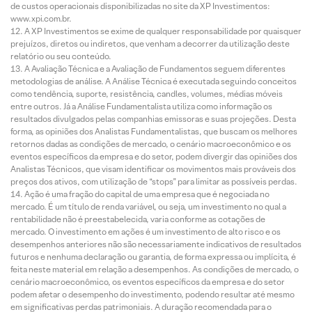
de custos operacionais disponibilizadas no site da XP Investimentos:
www.xpi.com.br.
A XP Investimentos se exime de qualquer responsabilidade por quaisquer
prejuízos, diretos ou indiretos, que venham a decorrer da utilização deste
relatório ou seu conteúdo.
A Avaliação Técnica e a Avaliação de Fundamentos seguem diferentes
metodologias de análise. A Análise Técnica é executada seguindo conceitos
como tendência, suporte, resistência, candles, volumes, médias móveis
entre outros. Já a Análise Fundamentalista utiliza como informação os
resultados divulgados pelas companhias emissoras e suas projeções. Desta
forma, as opiniões dos Analistas Fundamentalistas, que buscam os melhores
retornos dadas as condições de mercado, o cenário macroeconômico e os
eventos específicos da empresa e do setor, podem divergir das opiniões dos
Analistas Técnicos, que visam identificar os movimentos mais prováveis dos
preços dos ativos, com utilização de “stops” para limitar as possíveis perdas.
Ação é uma fração do capital de uma empresa que é negociada no
mercado. É um título de renda variável, ou seja, um investimento no qual a
rentabilidade não é preestabelecida, varia conforme as cotações de
mercado. O investimento em ações é um investimento de alto risco e os
desempenhos anteriores não são necessariamente indicativos de resultados
futuros e nenhuma declaração ou garantia, de forma expressa ou implícita, é
feita neste material em relação a desempenhos. As condições de mercado, o
cenário macroeconômico, os eventos específicos da empresa e do setor
podem afetar o desempenho do investimento, podendo resultar até mesmo
em significativas perdas patrimoniais. A duração recomendada para o