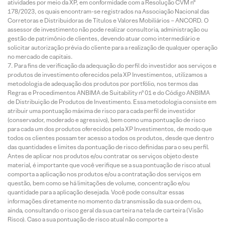
atividades por meio da XP, em conformidade com a Resolução CVM nº
178/2023, os quais encontram-se registrados na Associação Nacional das
Corretoras e Distribuidoras de Títulos e Valores Mobiliários – ANCORD. O
assessor de investimento não pode realizar consultoria, administração ou
gestão de patrimônio de clientes, devendo atuar como intermediário e
solicitar autorização prévia do cliente para a realização de qualquer operação
no mercado de capitais.
Para fins de verificação da adequação do perfil do investidor aos serviços e
produtos de investimento oferecidos pela XP Investimentos, utilizamos a
metodologia de adequação dos produtos por portfólio, nos termos das
Regras e Procedimentos ANBIMA de Suitability nº 01 e do Código ANBIMA
de Distribuição de Produtos de Investimento. Essa metodologia consiste em
atribuir uma pontuação máxima de risco para cada perfil de investidor
(conservador, moderado e agressivo), bem como uma pontuação de risco
para cada um dos produtos oferecidos pela XP Investimentos, de modo que
todos os clientes possam ter acesso a todos os produtos, desde que dentro
das quantidades e limites da pontuação de risco definidas para o seu perfil.
Antes de aplicar nos produtos e/ou contratar os serviços objeto deste
material, é importante que você verifique se a sua pontuação de risco atual
comporta a aplicação nos produtos e/ou a contratação dos serviços em
questão, bem como se há limitações de volume, concentração e/ou
quantidade para a aplicação desejada. Você pode consultar essas
informações diretamente no momento da transmissão da sua ordem ou,
ainda, consultando o risco geral da sua carteira na tela de carteira (Visão
Risco). Caso a sua pontuação de risco atual não comporte a