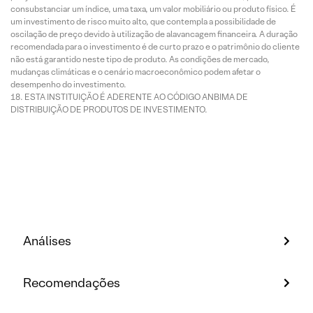
consubstanciar um índice, uma taxa, um valor mobiliário ou produto físico. É
um investimento de risco muito alto, que contempla a possibilidade de
oscilação de preço devido à utilização de alavancagem financeira. A duração
recomendada para o investimento é de curto prazo e o patrimônio do cliente
não está garantido neste tipo de produto. As condições de mercado,
mudanças climáticas e o cenário macroeconômico podem afetar o
desempenho do investimento.
ESTA INSTITUIÇÃO É ADERENTE AO CÓDIGO ANBIMA DE
DISTRIBUIÇÃO DE PRODUTOS DE INVESTIMENTO.
Análises
Recomendações