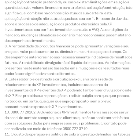
aplicação/contratação pretendida, ou caso existam limitações em relação à
quantidade e/ou volume financeiro para a referida aplicação/contratação, isto
significa que, com base na composição atual da sua carteira, esta
aplicação/contratação não está adequada ao seu perfil. Em caso de dúvidas
sobre o processo de adequação dos produtos oferecidos pela XP
Investimentos ao seu perfil de investidor, consulte o FAQ. As condições de
mercado, mudanças climáticas e o cenário macroeconômico podem afetar o
desempenho do investimento.
A rentabilidade de produtos financeiros pode apresentar variações e seu
preço ou valor pode aumentar ou diminuir num curto espaço de tempo. Os
desempenhos anteriores não são necessariamente indicativos de resultados
futuros. A rentabilidade divulgada não é líquida de impostos. As informações
presentes neste material são baseadas em simulações e os resultados reais
poderão ser significativamente diferentes.
Este relatório é destinado à circulação exclusiva para a rede de
relacionamento da XP Investimentos, incluindo assessores de
investimentos da XP e clientes da XP, podendo também ser divulgado no site
da XP. Fica proibida sua reprodução ou redistribuição para qualquer pessoa,
no todo ou em parte, qualquer que seja o propósito, sem o prévio
consentimento expresso da XP Investimentos.
0800 77 20202. A Ouvidoria da XP Investimentos tem a missão de servir
de canal de contato sempre que os clientes que não se sentirem satisfeitos
com as soluções dadas pela empresa aos seus problemas. O contato pode
ser realizado por meio do telefone: 0800 722 3710.
O custo da operação e a política de cobrança estão definidos nas tabelas