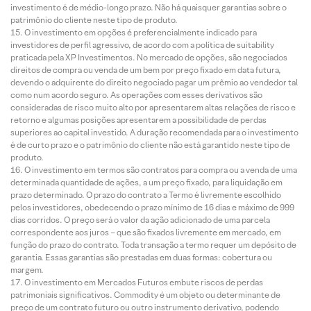
investimento é de médio-longo prazo. Não há quaisquer garantias sobre o
patrimônio do cliente neste tipo de produto.
O investimento em opções é preferencialmente indicado para
investidores de perfil agressivo, de acordo com a política de suitability
praticada pela XP Investimentos. No mercado de opções, são negociados
direitos de compra ou venda de um bem por preço fixado em data futura,
devendo o adquirente do direito negociado pagar um prêmio ao vendedor tal
como num acordo seguro. As operações com esses derivativos são
consideradas de risco muito alto por apresentarem altas relações de risco e
retorno e algumas posições apresentarem a possibilidade de perdas
superiores ao capital investido. A duração recomendada para o investimento
é de curto prazo e o patrimônio do cliente não está garantido neste tipo de
produto.
O investimento em termos são contratos para compra ou a venda de uma
determinada quantidade de ações, a um preço fixado, para liquidação em
prazo determinado. O prazo do contrato a Termo é livremente escolhido
pelos investidores, obedecendo o prazo mínimo de 16 dias e máximo de 999
dias corridos. O preço será o valor da ação adicionado de uma parcela
correspondente aos juros – que são fixados livremente em mercado, em
função do prazo do contrato. Toda transação a termo requer um depósito de
garantia. Essas garantias são prestadas em duas formas: cobertura ou
margem.
O investimento em Mercados Futuros embute riscos de perdas
patrimoniais significativos. Commodity é um objeto ou determinante de
preço de um contrato futuro ou outro instrumento derivativo, podendo