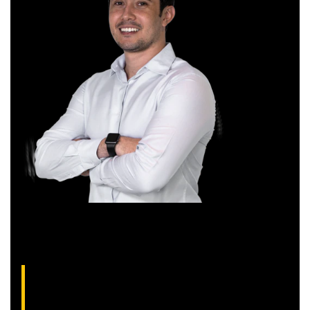
Aliakyn Pereira, analista técnico da XP (CNPI-
T EM-1397
)