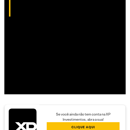
(CNPI-T EM-1754)
Analista gráfico com mais de 10 anos de experiência, Thiago
é especialista em análise técnica clássica com foco em
Trend Following e Swing Trade em ações.
Além disso, seu trabalho é dedicado a encontrar operações
com boa assimetria entre o risco e o retorno,
proporcionando maior rendimento aos clientes.
Se você ainda não tem conta na XP
Investimentos, abra a sua!
CLIQUE AQUI