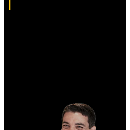
Com grande experiência de mercado, Aliakyn Pereira de Sá é
professor desde 2008 e amante das operações de Day
Trade.
Sócio e analista da XP Investimentos, recomenda
operações diárias em salas ao vivo durante o pregão. É
formado em Gestão Financeira e, antes de começar a
operar, trabalhou em instituições bancárias.