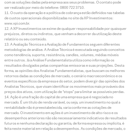
com as soluções dadas pela empresa aos seus problemas. O contato pode
ser realizado por meio do telefone: 0800 722 3710.
O custo da operação e a política de cobrança estão definidos nas tabelas
de custos operacionais disponibilizadas no site da XP Investimentos:
www.xpi.com.br.
A XP Investimentos se exime de qualquer responsabilidade por quaisquer
prejuízos, diretos ou indiretos, que venham a decorrer da utilização deste
relatório ou seu conteúdo.
A Avaliação Técnica e a Avaliação de Fundamentos seguem diferentes
metodologias de análise. A Análise Técnica é executada seguindo conceitos
como tendência, suporte, resistência, candles, volumes, médias móveis
entre outros. Já a Análise Fundamentalista utiliza como informação os
resultados divulgados pelas companhias emissoras e suas projeções. Desta
forma, as opiniões dos Analistas Fundamentalistas, que buscam os melhores
retornos dadas as condições de mercado, o cenário macroeconômico e os
eventos específicos da empresa e do setor, podem divergir das opiniões dos
Analistas Técnicos, que visam identificar os movimentos mais prováveis dos
preços dos ativos, com utilização de “stops” para limitar as possíveis perdas.
Ação é uma fração do capital de uma empresa que é negociada no
mercado. É um título de renda variável, ou seja, um investimento no qual a
rentabilidade não é preestabelecida, varia conforme as cotações de
mercado. O investimento em ações é um investimento de alto risco e os
desempenhos anteriores não são necessariamente indicativos de resultados
futuros e nenhuma declaração ou garantia, de forma expressa ou implícita, é
feita neste material em relação a desempenhos. As condições de mercado, o