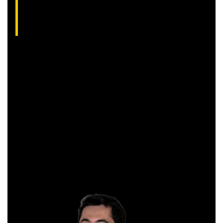
(CNPI-T EM-832
)
Gibex, como é conhecido no mercado, é analista certificado
pela Apimec e criador do indicador “Gibex Sossegado”.
Começou a trabalhar no mercado financeiro há 26 anos e se
apaixonou pela análise técnica. Foi eleito como a “Melhor
Carteira de Ações” do Brasil em 2017, segundo o Ranking
Exame.