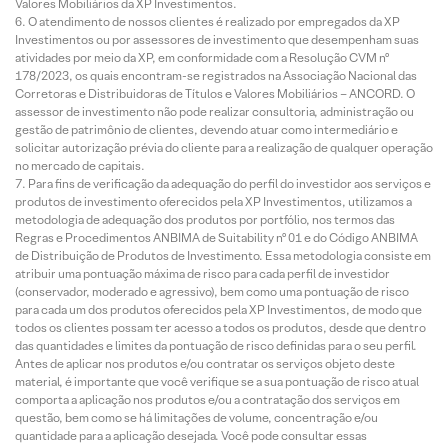
Valores Mobiliários da XP Investimentos.
O atendimento de nossos clientes é realizado por empregados da XP
Investimentos ou por assessores de investimento que desempenham suas
atividades por meio da XP, em conformidade com a Resolução CVM nº
178/2023, os quais encontram-se registrados na Associação Nacional das
Corretoras e Distribuidoras de Títulos e Valores Mobiliários – ANCORD. O
assessor de investimento não pode realizar consultoria, administração ou
gestão de patrimônio de clientes, devendo atuar como intermediário e
solicitar autorização prévia do cliente para a realização de qualquer operação
no mercado de capitais.
Para fins de verificação da adequação do perfil do investidor aos serviços e
produtos de investimento oferecidos pela XP Investimentos, utilizamos a
metodologia de adequação dos produtos por portfólio, nos termos das
Regras e Procedimentos ANBIMA de Suitability nº 01 e do Código ANBIMA
de Distribuição de Produtos de Investimento. Essa metodologia consiste em
atribuir uma pontuação máxima de risco para cada perfil de investidor
(conservador, moderado e agressivo), bem como uma pontuação de risco
para cada um dos produtos oferecidos pela XP Investimentos, de modo que
todos os clientes possam ter acesso a todos os produtos, desde que dentro
das quantidades e limites da pontuação de risco definidas para o seu perfil.
Antes de aplicar nos produtos e/ou contratar os serviços objeto deste
material, é importante que você verifique se a sua pontuação de risco atual
comporta a aplicação nos produtos e/ou a contratação dos serviços em
questão, bem como se há limitações de volume, concentração e/ou
quantidade para a aplicação desejada. Você pode consultar essas