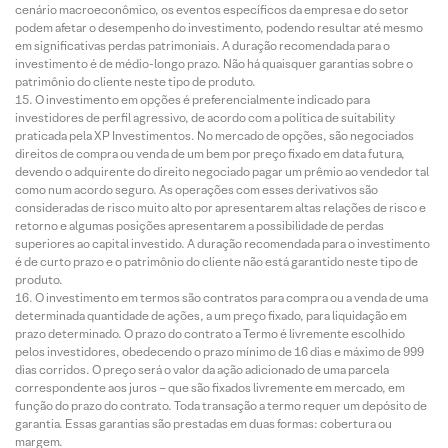
cenário macroeconômico, os eventos específicos da empresa e do setor
podem afetar o desempenho do investimento, podendo resultar até mesmo
em significativas perdas patrimoniais. A duração recomendada para o
investimento é de médio-longo prazo. Não há quaisquer garantias sobre o
patrimônio do cliente neste tipo de produto.
O investimento em opções é preferencialmente indicado para
investidores de perfil agressivo, de acordo com a política de suitability
praticada pela XP Investimentos. No mercado de opções, são negociados
direitos de compra ou venda de um bem por preço fixado em data futura,
devendo o adquirente do direito negociado pagar um prêmio ao vendedor tal
como num acordo seguro. As operações com esses derivativos são
consideradas de risco muito alto por apresentarem altas relações de risco e
retorno e algumas posições apresentarem a possibilidade de perdas
superiores ao capital investido. A duração recomendada para o investimento
é de curto prazo e o patrimônio do cliente não está garantido neste tipo de
produto.
O investimento em termos são contratos para compra ou a venda de uma
determinada quantidade de ações, a um preço fixado, para liquidação em
prazo determinado. O prazo do contrato a Termo é livremente escolhido
pelos investidores, obedecendo o prazo mínimo de 16 dias e máximo de 999
dias corridos. O preço será o valor da ação adicionado de uma parcela
correspondente aos juros – que são fixados livremente em mercado, em
função do prazo do contrato. Toda transação a termo requer um depósito de
garantia. Essas garantias são prestadas em duas formas: cobertura ou
margem.