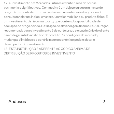
O investimento em Mercados Futuros embute riscos de perdas
patrimoniais significativos. Commodity é um objeto ou determinante de
preço de um contrato futuro ou outro instrumento derivativo, podendo
consubstanciar um índice, uma taxa, um valor mobiliário ou produto físico. É
um investimento de risco muito alto, que contempla a possibilidade de
oscilação de preço devido à utilização de alavancagem financeira. A duração
recomendada para o investimento é de curto prazo e o patrimônio do cliente
não está garantido neste tipo de produto. As condições de mercado,
mudanças climáticas e o cenário macroeconômico podem afetar o
desempenho do investimento.
ESTA INSTITUIÇÃO É ADERENTE AO CÓDIGO ANBIMA DE
DISTRIBUIÇÃO DE PRODUTOS DE INVESTIMENTO.
Análises