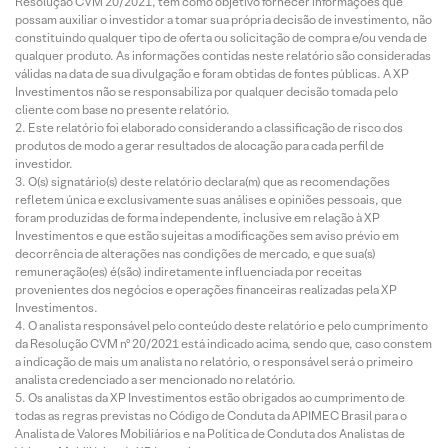
Resolução CVM 20/2021, tem como objetivo fornecer informações que
possam auxiliar o investidor a tomar sua própria decisão de investimento, não
constituindo qualquer tipo de oferta ou solicitação de compra e/ou venda de
qualquer produto. As informações contidas neste relatório são consideradas
válidas na data de sua divulgação e foram obtidas de fontes públicas. A XP
Investimentos não se responsabiliza por qualquer decisão tomada pelo
cliente com base no presente relatório.
Este relatório foi elaborado considerando a classificação de risco dos
produtos de modo a gerar resultados de alocação para cada perfil de
investidor.
O(s) signatário(s) deste relatório declara(m) que as recomendações
refletem única e exclusivamente suas análises e opiniões pessoais, que
foram produzidas de forma independente, inclusive em relação à XP
Investimentos e que estão sujeitas a modificações sem aviso prévio em
decorrência de alterações nas condições de mercado, e que sua(s)
remuneração(es) é(são) indiretamente influenciada por receitas
provenientes dos negócios e operações financeiras realizadas pela XP
Investimentos.
O analista responsável pelo conteúdo deste relatório e pelo cumprimento
da Resolução CVM nº 20/2021 está indicado acima, sendo que, caso constem
a indicação de mais um analista no relatório, o responsável será o primeiro
analista credenciado a ser mencionado no relatório.
Os analistas da XP Investimentos estão obrigados ao cumprimento de
todas as regras previstas no Código de Conduta da APIMEC Brasil para o
Analista de Valores Mobiliários e na Política de Conduta dos Analistas de