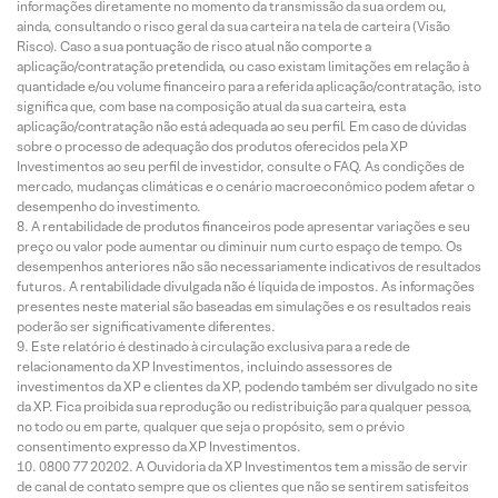
informações diretamente no momento da transmissão da sua ordem ou,
ainda, consultando o risco geral da sua carteira na tela de carteira (Visão
Risco). Caso a sua pontuação de risco atual não comporte a
aplicação/contratação pretendida, ou caso existam limitações em relação à
quantidade e/ou volume financeiro para a referida aplicação/contratação, isto
significa que, com base na composição atual da sua carteira, esta
aplicação/contratação não está adequada ao seu perfil. Em caso de dúvidas
sobre o processo de adequação dos produtos oferecidos pela XP
Investimentos ao seu perfil de investidor, consulte o FAQ. As condições de
mercado, mudanças climáticas e o cenário macroeconômico podem afetar o
desempenho do investimento.
A rentabilidade de produtos financeiros pode apresentar variações e seu
preço ou valor pode aumentar ou diminuir num curto espaço de tempo. Os
desempenhos anteriores não são necessariamente indicativos de resultados
futuros. A rentabilidade divulgada não é líquida de impostos. As informações
presentes neste material são baseadas em simulações e os resultados reais
poderão ser significativamente diferentes.
Este relatório é destinado à circulação exclusiva para a rede de
relacionamento da XP Investimentos, incluindo assessores de
investimentos da XP e clientes da XP, podendo também ser divulgado no site
da XP. Fica proibida sua reprodução ou redistribuição para qualquer pessoa,
no todo ou em parte, qualquer que seja o propósito, sem o prévio
consentimento expresso da XP Investimentos.
0800 77 20202. A Ouvidoria da XP Investimentos tem a missão de servir
de canal de contato sempre que os clientes que não se sentirem satisfeitos