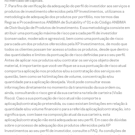
no mercado de capitais.
Para fins de verificação da adequação do perfil do investidor aos serviços e
produtos de investimento oferecidos pela XP Investimentos, utilizamos a
metodologia de adequação dos produtos por portfólio, nos termos das
Regras e Procedimentos ANBIMA de Suitability nº 01 e do Código ANBIMA
de Distribuição de Produtos de Investimento. Essa metodologia consiste em
atribuir uma pontuação máxima de risco para cada perfil de investidor
(conservador, moderado e agressivo), bem como uma pontuação de risco
para cada um dos produtos oferecidos pela XP Investimentos, de modo que
todos os clientes possam ter acesso a todos os produtos, desde que dentro
das quantidades e limites da pontuação de risco definidas para o seu perfil.
Antes de aplicar nos produtos e/ou contratar os serviços objeto deste
material, é importante que você verifique se a sua pontuação de risco atual
comporta a aplicação nos produtos e/ou a contratação dos serviços em
questão, bem como se há limitações de volume, concentração e/ou
quantidade para a aplicação desejada. Você pode consultar essas
informações diretamente no momento da transmissão da sua ordem ou,
ainda, consultando o risco geral da sua carteira na tela de carteira (Visão
Risco). Caso a sua pontuação de risco atual não comporte a
aplicação/contratação pretendida, ou caso existam limitações em relação à
quantidade e/ou volume financeiro para a referida aplicação/contratação, isto
significa que, com base na composição atual da sua carteira, esta
aplicação/contratação não está adequada ao seu perfil. Em caso de dúvidas
sobre o processo de adequação dos produtos oferecidos pela XP
Investimentos ao seu perfil de investidor, consulte o FAQ. As condições de