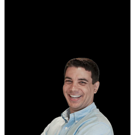
operações diárias em salas ao vivo durante o pregão. É
formado em Gestão Financeira e, antes de começar a
operar, trabalhou em instituições bancárias.