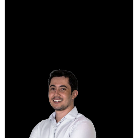
Começou a trabalhar no mercado financeiro há 26 anos e se
apaixonou pela análise técnica. Foi eleito como a “Melhor
Carteira de Ações” do Brasil em 2017, segundo o Ranking
Exame.