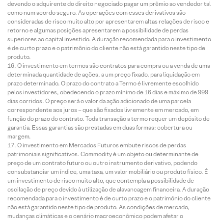
devendo o adquirente do direito negociado pagar um prêmio ao vendedor tal
como num acordo seguro. As operações com esses derivativos são
consideradas de risco muito alto por apresentarem altas relações de risco e
retorno e algumas posições apresentarem a possibilidade de perdas
superiores ao capital investido. A duração recomendada para o investimento
é de curto prazo e o patrimônio do cliente não está garantido neste tipo de
produto.
O investimento em termos são contratos para compra ou a venda de uma
determinada quantidade de ações, a um preço fixado, para liquidação em
prazo determinado. O prazo do contrato a Termo é livremente escolhido
pelos investidores, obedecendo o prazo mínimo de 16 dias e máximo de 999
dias corridos. O preço será o valor da ação adicionado de uma parcela
correspondente aos juros – que são fixados livremente em mercado, em
função do prazo do contrato. Toda transação a termo requer um depósito de
garantia. Essas garantias são prestadas em duas formas: cobertura ou
margem.
O investimento em Mercados Futuros embute riscos de perdas
patrimoniais significativos. Commodity é um objeto ou determinante de
preço de um contrato futuro ou outro instrumento derivativo, podendo
consubstanciar um índice, uma taxa, um valor mobiliário ou produto físico. É
um investimento de risco muito alto, que contempla a possibilidade de
oscilação de preço devido à utilização de alavancagem financeira. A duração
recomendada para o investimento é de curto prazo e o patrimônio do cliente
não está garantido neste tipo de produto. As condições de mercado,
mudanças climáticas e o cenário macroeconômico podem afetar o