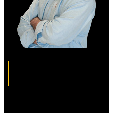
Thiago Alvarenga, analista técnico da XP
(CNPI-T EM-1754)
Analista gráfico com mais de 10 anos de experiência, Thiago
é especialista em análise técnica clássica com foco em
Trend Following e Swing Trade em ações.