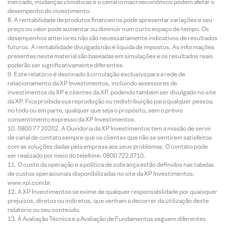
mercado, mudanças climáticas e o cenário macroeconômico podem afetar o
desempenho do investimento.
A rentabilidade de produtos financeiros pode apresentar variações e seu
preço ou valor pode aumentar ou diminuir num curto espaço de tempo. Os
desempenhos anteriores não são necessariamente indicativos de resultados
futuros. A rentabilidade divulgada não é líquida de impostos. As informações
presentes neste material são baseadas em simulações e os resultados reais
poderão ser significativamente diferentes.
Este relatório é destinado à circulação exclusiva para a rede de
relacionamento da XP Investimentos, incluindo assessores de
investimentos da XP e clientes da XP, podendo também ser divulgado no site
da XP. Fica proibida sua reprodução ou redistribuição para qualquer pessoa,
no todo ou em parte, qualquer que seja o propósito, sem o prévio
consentimento expresso da XP Investimentos.
0800 77 20202. A Ouvidoria da XP Investimentos tem a missão de servir
de canal de contato sempre que os clientes que não se sentirem satisfeitos
com as soluções dadas pela empresa aos seus problemas. O contato pode
ser realizado por meio do telefone: 0800 722 3710.
O custo da operação e a política de cobrança estão definidos nas tabelas
de custos operacionais disponibilizadas no site da XP Investimentos:
www.xpi.com.br.
A XP Investimentos se exime de qualquer responsabilidade por quaisquer
prejuízos, diretos ou indiretos, que venham a decorrer da utilização deste
relatório ou seu conteúdo.
A Avaliação Técnica e a Avaliação de Fundamentos seguem diferentes