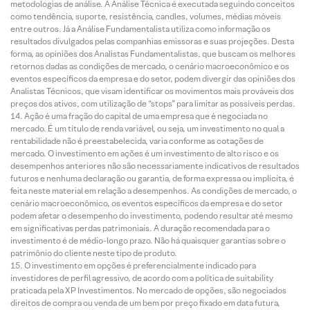
metodologias de análise. A Análise Técnica é executada seguindo conceitos
como tendência, suporte, resistência, candles, volumes, médias móveis
entre outros. Já a Análise Fundamentalista utiliza como informação os
resultados divulgados pelas companhias emissoras e suas projeções. Desta
forma, as opiniões dos Analistas Fundamentalistas, que buscam os melhores
retornos dadas as condições de mercado, o cenário macroeconômico e os
eventos específicos da empresa e do setor, podem divergir das opiniões dos
Analistas Técnicos, que visam identificar os movimentos mais prováveis dos
preços dos ativos, com utilização de “stops” para limitar as possíveis perdas.
Ação é uma fração do capital de uma empresa que é negociada no
mercado. É um título de renda variável, ou seja, um investimento no qual a
rentabilidade não é preestabelecida, varia conforme as cotações de
mercado. O investimento em ações é um investimento de alto risco e os
desempenhos anteriores não são necessariamente indicativos de resultados
futuros e nenhuma declaração ou garantia, de forma expressa ou implícita, é
feita neste material em relação a desempenhos. As condições de mercado, o
cenário macroeconômico, os eventos específicos da empresa e do setor
podem afetar o desempenho do investimento, podendo resultar até mesmo
em significativas perdas patrimoniais. A duração recomendada para o
investimento é de médio-longo prazo. Não há quaisquer garantias sobre o
patrimônio do cliente neste tipo de produto.
O investimento em opções é preferencialmente indicado para
investidores de perfil agressivo, de acordo com a política de suitability
praticada pela XP Investimentos. No mercado de opções, são negociados
direitos de compra ou venda de um bem por preço fixado em data futura,