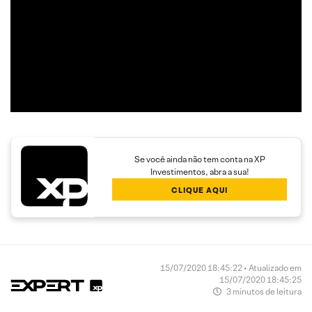
Além disso, seu trabalho é dedicado a encontrar operações
com boa assimetria entre o risco e o retorno,
proporcionando maior rendimento aos clientes.
Se você ainda não tem conta na XP
Investimentos, abra a sua!
CLIQUE AQUI
15/07/2020 18:45:22 • Atualizado em
15/07/2020 18:45:25
3 minutos de leitura