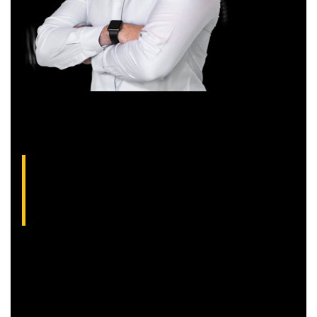
Aliakyn Pereira, analista técnico da XP (CNPI-
T EM-1397
)
Com grande experiência de mercado, Aliakyn Pereira de Sá é
professor desde 2008 e amante das operações de Day
Trade.
Sócio e analista da XP Investimentos, recomenda