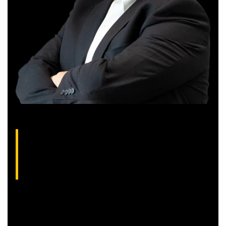
Gilberto Coelho, analista técnico da XP
(CNPI-T EM-832
)
Gibex, como é conhecido no mercado, é analista certificado
pela Apimec e criador do indicador “Gibex Sossegado”.