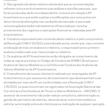
O(s) signatário(s) deste relatório declara(m) que as recomendações
refletem única e exclusivamente suas análises e opiniões pessoais, que
foram produzidas de forma independente, inclusive em relação à XP
Investimentos e que estão sujeitas a modificações sem aviso prévio em
decorrência de alterações nas condições de mercado, e que sua(s)
remuneração(es) é(são) indiretamente influenciada por receitas
provenientes dos negócios e operações financeiras realizadas pela XP
Investimentos.
O analista responsável pelo conteúdo deste relatório e pelo cumprimento
da Resolução CVM nº 20/2021 está indicado acima, sendo que, caso constem
a indicação de mais um analista no relatório, o responsável será o primeiro
analista credenciado a ser mencionado no relatório.
Os analistas da XP Investimentos estão obrigados ao cumprimento de
todas as regras previstas no Código de Conduta da APIMEC Brasil para o
Analista de Valores Mobiliários e na Política de Conduta dos Analistas de
Valores Mobiliários da XP Investimentos.
O atendimento de nossos clientes é realizado por empregados da XP
Investimentos ou por assessores de investimento que desempenham suas
atividades por meio da XP, em conformidade com a Resolução CVM nº
178/2023, os quais encontram-se registrados na Associação Nacional das
Corretoras e Distribuidoras de Títulos e Valores Mobiliários – ANCORD. O
assessor de investimento não pode realizar consultoria, administração ou
gestão de patrimônio de clientes, devendo atuar como intermediário e
solicitar autorização prévia do cliente para a realização de qualquer operação