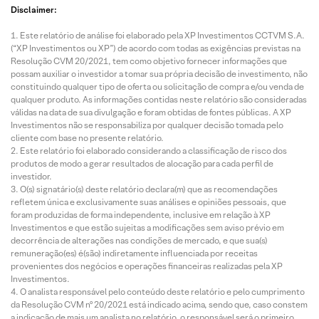
Disclaimer:
Este relatório de análise foi elaborado pela XP Investimentos CCTVM S.A.
(“XP Investimentos ou XP”) de acordo com todas as exigências previstas na
Resolução CVM 20/2021, tem como objetivo fornecer informações que
possam auxiliar o investidor a tomar sua própria decisão de investimento, não
constituindo qualquer tipo de oferta ou solicitação de compra e/ou venda de
qualquer produto. As informações contidas neste relatório são consideradas
válidas na data de sua divulgação e foram obtidas de fontes públicas. A XP
Investimentos não se responsabiliza por qualquer decisão tomada pelo
cliente com base no presente relatório.
Este relatório foi elaborado considerando a classificação de risco dos
produtos de modo a gerar resultados de alocação para cada perfil de
investidor.
O(s) signatário(s) deste relatório declara(m) que as recomendações
refletem única e exclusivamente suas análises e opiniões pessoais, que
foram produzidas de forma independente, inclusive em relação à XP
Investimentos e que estão sujeitas a modificações sem aviso prévio em
decorrência de alterações nas condições de mercado, e que sua(s)
remuneração(es) é(são) indiretamente influenciada por receitas
provenientes dos negócios e operações financeiras realizadas pela XP
Investimentos.
O analista responsável pelo conteúdo deste relatório e pelo cumprimento
da Resolução CVM nº 20/2021 está indicado acima, sendo que, caso constem
a indicação de mais um analista no relatório, o responsável será o primeiro