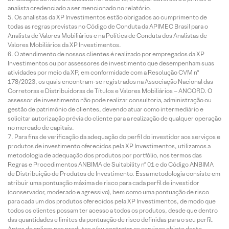
analista credenciado a ser mencionado no relatório.
Os analistas da XP Investimentos estão obrigados ao cumprimento de
todas as regras previstas no Código de Conduta da APIMEC Brasil para o
Analista de Valores Mobiliários e na Política de Conduta dos Analistas de
Valores Mobiliários da XP Investimentos.
O atendimento de nossos clientes é realizado por empregados da XP
Investimentos ou por assessores de investimento que desempenham suas
atividades por meio da XP, em conformidade com a Resolução CVM nº
178/2023, os quais encontram-se registrados na Associação Nacional das
Corretoras e Distribuidoras de Títulos e Valores Mobiliários – ANCORD. O
assessor de investimento não pode realizar consultoria, administração ou
gestão de patrimônio de clientes, devendo atuar como intermediário e
solicitar autorização prévia do cliente para a realização de qualquer operação
no mercado de capitais.
Para fins de verificação da adequação do perfil do investidor aos serviços e
produtos de investimento oferecidos pela XP Investimentos, utilizamos a
metodologia de adequação dos produtos por portfólio, nos termos das
Regras e Procedimentos ANBIMA de Suitability nº 01 e do Código ANBIMA
de Distribuição de Produtos de Investimento. Essa metodologia consiste em
atribuir uma pontuação máxima de risco para cada perfil de investidor
(conservador, moderado e agressivo), bem como uma pontuação de risco
para cada um dos produtos oferecidos pela XP Investimentos, de modo que
todos os clientes possam ter acesso a todos os produtos, desde que dentro
das quantidades e limites da pontuação de risco definidas para o seu perfil.
Antes de aplicar nos produtos e/ou contratar os serviços objeto deste