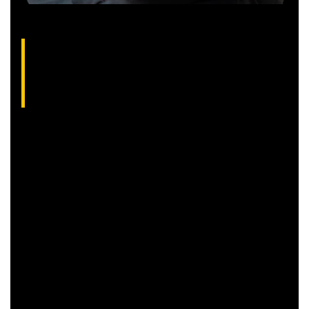
Gilberto Coelho, analista técnico da XP
(CNPI-T EM-832
)
Gibex, como é conhecido no mercado, é analista certificado
pela Apimec e criador do indicador “Gibex Sossegado”.
Começou a trabalhar no mercado financeiro há 26 anos e se
apaixonou pela análise técnica. Foi eleito como a “Melhor
Carteira de Ações” do Brasil em 2017, segundo o Ranking
Exame.