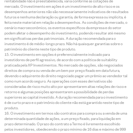
rentabilidade não é preestabelecida, varia conforme as cotações de
mercado. O investimento em ações é um investimento de alto risco e os
desempenhos anteriores não são necessariamente indicativos de resultados
futuros e nenhuma declaração ou garantia, de forma expressa ou implícita, é
feita neste material em relação a desempenhos. As condições de mercado, o
cenário macroeconômico, os eventos específicos da empresa e do setor
podem afetar o desempenho do investimento, podendo resultar até mesmo
em significativas perdas patrimoniais. A duração recomendada para o
investimento é de médio-longo prazo. Não há quaisquer garantias sobre o
patrimônio do cliente neste tipo de produto.
O investimento em opções é preferencialmente indicado para
investidores de perfil agressivo, de acordo com a política de suitability
praticada pela XP Investimentos. No mercado de opções, são negociados
direitos de compra ou venda de um bem por preço fixado em data futura,
devendo o adquirente do direito negociado pagar um prêmio ao vendedor tal
como num acordo seguro. As operações com esses derivativos são
consideradas de risco muito alto por apresentarem altas relações de risco e
retorno e algumas posições apresentarem a possibilidade de perdas
superiores ao capital investido. A duração recomendada para o investimento
é de curto prazo e o patrimônio do cliente não está garantido neste tipo de
produto.
O investimento em termos são contratos para compra ou a venda de uma
determinada quantidade de ações, a um preço fixado, para liquidação em
prazo determinado. O prazo do contrato a Termo é livremente escolhido
pelos investidores, obedecendo o prazo mínimo de 16 dias e máximo de 999