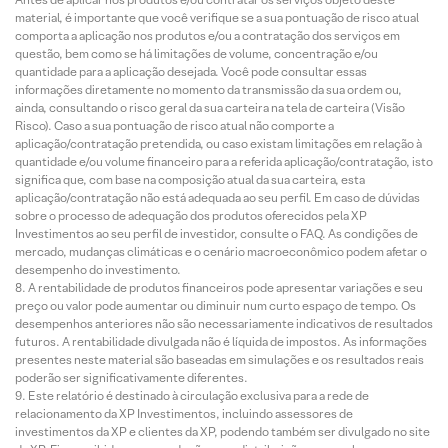
material, é importante que você verifique se a sua pontuação de risco atual
comporta a aplicação nos produtos e/ou a contratação dos serviços em
questão, bem como se há limitações de volume, concentração e/ou
quantidade para a aplicação desejada. Você pode consultar essas
informações diretamente no momento da transmissão da sua ordem ou,
ainda, consultando o risco geral da sua carteira na tela de carteira (Visão
Risco). Caso a sua pontuação de risco atual não comporte a
aplicação/contratação pretendida, ou caso existam limitações em relação à
quantidade e/ou volume financeiro para a referida aplicação/contratação, isto
significa que, com base na composição atual da sua carteira, esta
aplicação/contratação não está adequada ao seu perfil. Em caso de dúvidas
sobre o processo de adequação dos produtos oferecidos pela XP
Investimentos ao seu perfil de investidor, consulte o FAQ. As condições de
mercado, mudanças climáticas e o cenário macroeconômico podem afetar o
desempenho do investimento.
A rentabilidade de produtos financeiros pode apresentar variações e seu
preço ou valor pode aumentar ou diminuir num curto espaço de tempo. Os
desempenhos anteriores não são necessariamente indicativos de resultados
futuros. A rentabilidade divulgada não é líquida de impostos. As informações
presentes neste material são baseadas em simulações e os resultados reais
poderão ser significativamente diferentes.
Este relatório é destinado à circulação exclusiva para a rede de
relacionamento da XP Investimentos, incluindo assessores de
investimentos da XP e clientes da XP, podendo também ser divulgado no site