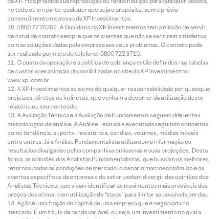
da XP. Fica proibida sua reprodução ou redistribuição para qualquer pessoa,
no todo ou em parte, qualquer que seja o propósito, sem o prévio
consentimento expresso da XP Investimentos.
0800 77 20202. A Ouvidoria da XP Investimentos tem a missão de servir
de canal de contato sempre que os clientes que não se sentirem satisfeitos
com as soluções dadas pela empresa aos seus problemas. O contato pode
ser realizado por meio do telefone: 0800 722 3710.
O custo da operação e a política de cobrança estão definidos nas tabelas
de custos operacionais disponibilizadas no site da XP Investimentos:
www.xpi.com.br.
A XP Investimentos se exime de qualquer responsabilidade por quaisquer
prejuízos, diretos ou indiretos, que venham a decorrer da utilização deste
relatório ou seu conteúdo.
A Avaliação Técnica e a Avaliação de Fundamentos seguem diferentes
metodologias de análise. A Análise Técnica é executada seguindo conceitos
como tendência, suporte, resistência, candles, volumes, médias móveis
entre outros. Já a Análise Fundamentalista utiliza como informação os
resultados divulgados pelas companhias emissoras e suas projeções. Desta
forma, as opiniões dos Analistas Fundamentalistas, que buscam os melhores
retornos dadas as condições de mercado, o cenário macroeconômico e os
eventos específicos da empresa e do setor, podem divergir das opiniões dos
Analistas Técnicos, que visam identificar os movimentos mais prováveis dos
preços dos ativos, com utilização de “stops” para limitar as possíveis perdas.
Ação é uma fração do capital de uma empresa que é negociada no
mercado. É um título de renda variável, ou seja, um investimento no qual a