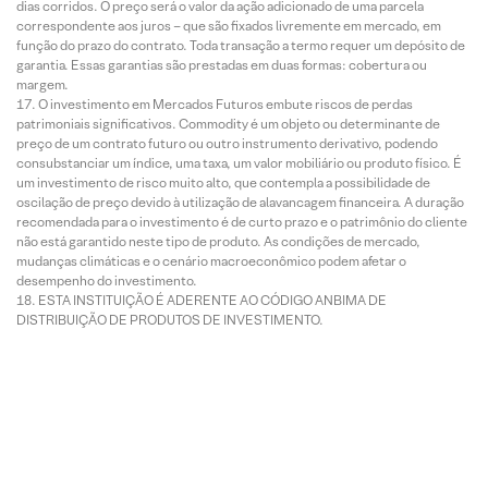
dias corridos. O preço será o valor da ação adicionado de uma parcela
correspondente aos juros – que são fixados livremente em mercado, em
função do prazo do contrato. Toda transação a termo requer um depósito de
garantia. Essas garantias são prestadas em duas formas: cobertura ou
margem.
O investimento em Mercados Futuros embute riscos de perdas
patrimoniais significativos. Commodity é um objeto ou determinante de
preço de um contrato futuro ou outro instrumento derivativo, podendo
consubstanciar um índice, uma taxa, um valor mobiliário ou produto físico. É
um investimento de risco muito alto, que contempla a possibilidade de
oscilação de preço devido à utilização de alavancagem financeira. A duração
recomendada para o investimento é de curto prazo e o patrimônio do cliente
não está garantido neste tipo de produto. As condições de mercado,
mudanças climáticas e o cenário macroeconômico podem afetar o
desempenho do investimento.
ESTA INSTITUIÇÃO É ADERENTE AO CÓDIGO ANBIMA DE
DISTRIBUIÇÃO DE PRODUTOS DE INVESTIMENTO.