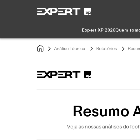
Expert XP 2026
Quem som
Análise Técnica
Relatórios
Resum
Resumo A
Veja as nossas análises do fec