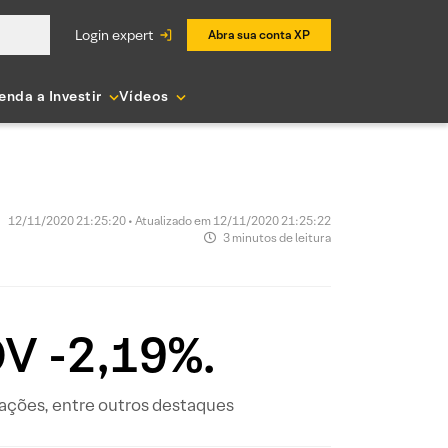
login expert
Abra sua conta XP
enda a Investir
Vídeos
12/11/2020 21:25:20 • Atualizado em 12/11/2020 21:25:22
3 minutos de leitura
V -2,19%.
s ações, entre outros destaques