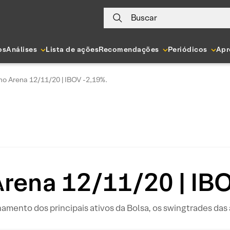
Buscar
os
Análises
Lista de ações
Recomendações
Periódicos
Apr
o Arena 12/11/20 | IBOV -2,19%.
rena 12/11/20 | IBO
hamento dos principais ativos da Bolsa, os swingtrades da