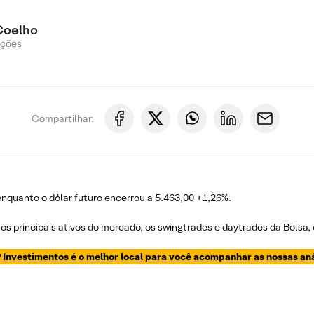
Coelho
Ações
Compartilhar:
nquanto o dólar futuro encerrou a 5.463,00 +1,26%.
os principais ativos do mercado, os swingtrades e daytrades da Bolsa,
 Investimentos é o melhor local para você acompanhar as nossas aná