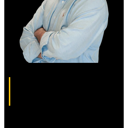
Thiago Alvarenga, analista técnico da XP
(CNPI-T EM-1754)
Analista gráfico com mais de 10 anos de experiência, Thiago
é especialista em análise técnica clássica com foco em