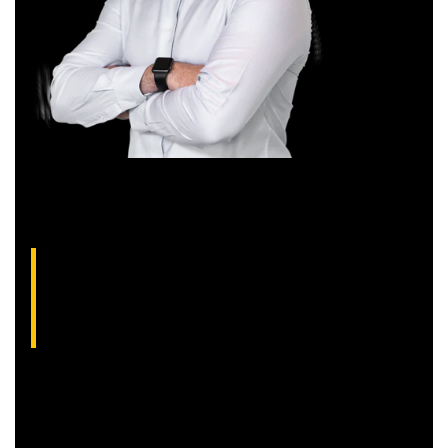
Aliakyn Pereira, analista técnico da XP (CNPI-
T EM-1397
)
Com grande experiência de mercado, Aliakyn Pereira de Sá é
professor desde 2008 e amante das operações de Day
Trade.