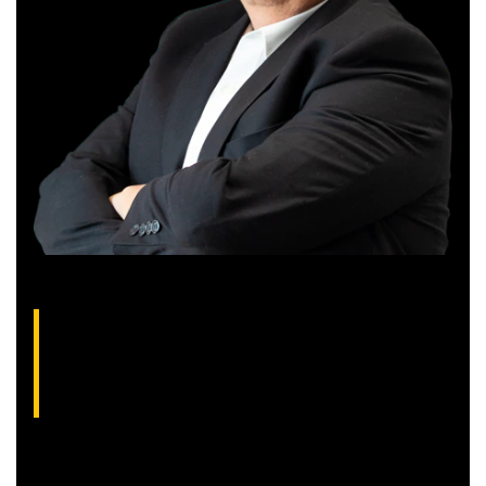
Gilberto Coelho, analista técnico da XP
(CNPI-T EM-832
)
Gibex, como é conhecido no mercado, é analista certificado