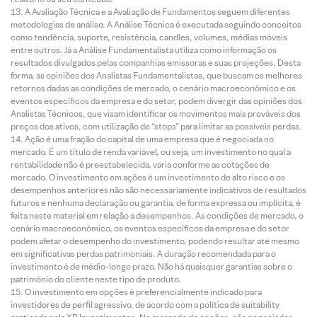
A Avaliação Técnica e a Avaliação de Fundamentos seguem diferentes
metodologias de análise. A Análise Técnica é executada seguindo conceitos
como tendência, suporte, resistência, candles, volumes, médias móveis
entre outros. Já a Análise Fundamentalista utiliza como informação os
resultados divulgados pelas companhias emissoras e suas projeções. Desta
forma, as opiniões dos Analistas Fundamentalistas, que buscam os melhores
retornos dadas as condições de mercado, o cenário macroeconômico e os
eventos específicos da empresa e do setor, podem divergir das opiniões dos
Analistas Técnicos, que visam identificar os movimentos mais prováveis dos
preços dos ativos, com utilização de “stops” para limitar as possíveis perdas.
Ação é uma fração do capital de uma empresa que é negociada no
mercado. É um título de renda variável, ou seja, um investimento no qual a
rentabilidade não é preestabelecida, varia conforme as cotações de
mercado. O investimento em ações é um investimento de alto risco e os
desempenhos anteriores não são necessariamente indicativos de resultados
futuros e nenhuma declaração ou garantia, de forma expressa ou implícita, é
feita neste material em relação a desempenhos. As condições de mercado, o
cenário macroeconômico, os eventos específicos da empresa e do setor
podem afetar o desempenho do investimento, podendo resultar até mesmo
em significativas perdas patrimoniais. A duração recomendada para o
investimento é de médio-longo prazo. Não há quaisquer garantias sobre o
patrimônio do cliente neste tipo de produto.
O investimento em opções é preferencialmente indicado para
investidores de perfil agressivo, de acordo com a política de suitability