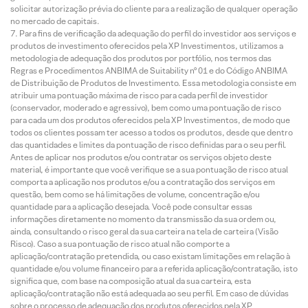
solicitar autorização prévia do cliente para a realização de qualquer operação
no mercado de capitais.
Para fins de verificação da adequação do perfil do investidor aos serviços e
produtos de investimento oferecidos pela XP Investimentos, utilizamos a
metodologia de adequação dos produtos por portfólio, nos termos das
Regras e Procedimentos ANBIMA de Suitability nº 01 e do Código ANBIMA
de Distribuição de Produtos de Investimento. Essa metodologia consiste em
atribuir uma pontuação máxima de risco para cada perfil de investidor
(conservador, moderado e agressivo), bem como uma pontuação de risco
para cada um dos produtos oferecidos pela XP Investimentos, de modo que
todos os clientes possam ter acesso a todos os produtos, desde que dentro
das quantidades e limites da pontuação de risco definidas para o seu perfil.
Antes de aplicar nos produtos e/ou contratar os serviços objeto deste
material, é importante que você verifique se a sua pontuação de risco atual
comporta a aplicação nos produtos e/ou a contratação dos serviços em
questão, bem como se há limitações de volume, concentração e/ou
quantidade para a aplicação desejada. Você pode consultar essas
informações diretamente no momento da transmissão da sua ordem ou,
ainda, consultando o risco geral da sua carteira na tela de carteira (Visão
Risco). Caso a sua pontuação de risco atual não comporte a
aplicação/contratação pretendida, ou caso existam limitações em relação à
quantidade e/ou volume financeiro para a referida aplicação/contratação, isto
significa que, com base na composição atual da sua carteira, esta
aplicação/contratação não está adequada ao seu perfil. Em caso de dúvidas
sobre o processo de adequação dos produtos oferecidos pela XP