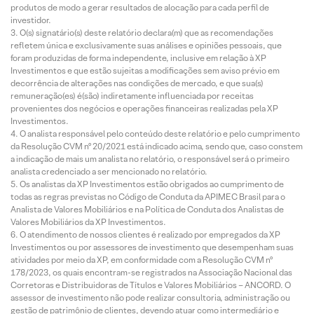
produtos de modo a gerar resultados de alocação para cada perfil de
investidor.
O(s) signatário(s) deste relatório declara(m) que as recomendações
refletem única e exclusivamente suas análises e opiniões pessoais, que
foram produzidas de forma independente, inclusive em relação à XP
Investimentos e que estão sujeitas a modificações sem aviso prévio em
decorrência de alterações nas condições de mercado, e que sua(s)
remuneração(es) é(são) indiretamente influenciada por receitas
provenientes dos negócios e operações financeiras realizadas pela XP
Investimentos.
O analista responsável pelo conteúdo deste relatório e pelo cumprimento
da Resolução CVM nº 20/2021 está indicado acima, sendo que, caso constem
a indicação de mais um analista no relatório, o responsável será o primeiro
analista credenciado a ser mencionado no relatório.
Os analistas da XP Investimentos estão obrigados ao cumprimento de
todas as regras previstas no Código de Conduta da APIMEC Brasil para o
Analista de Valores Mobiliários e na Política de Conduta dos Analistas de
Valores Mobiliários da XP Investimentos.
O atendimento de nossos clientes é realizado por empregados da XP
Investimentos ou por assessores de investimento que desempenham suas
atividades por meio da XP, em conformidade com a Resolução CVM nº
178/2023, os quais encontram-se registrados na Associação Nacional das
Corretoras e Distribuidoras de Títulos e Valores Mobiliários – ANCORD. O
assessor de investimento não pode realizar consultoria, administração ou
gestão de patrimônio de clientes, devendo atuar como intermediário e