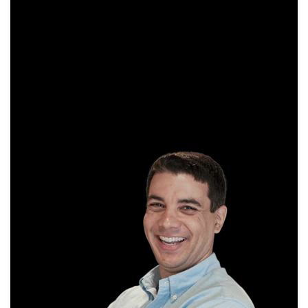
Sócio e analista da XP Investimentos, recomenda
operações diárias em salas ao vivo durante o pregão. É
formado em Gestão Financeira e, antes de começar a
operar, trabalhou em instituições bancárias.