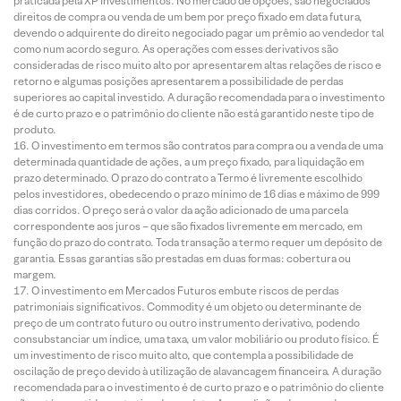
praticada pela XP Investimentos. No mercado de opções, são negociados
direitos de compra ou venda de um bem por preço fixado em data futura,
devendo o adquirente do direito negociado pagar um prêmio ao vendedor tal
como num acordo seguro. As operações com esses derivativos são
consideradas de risco muito alto por apresentarem altas relações de risco e
retorno e algumas posições apresentarem a possibilidade de perdas
superiores ao capital investido. A duração recomendada para o investimento
é de curto prazo e o patrimônio do cliente não está garantido neste tipo de
produto.
O investimento em termos são contratos para compra ou a venda de uma
determinada quantidade de ações, a um preço fixado, para liquidação em
prazo determinado. O prazo do contrato a Termo é livremente escolhido
pelos investidores, obedecendo o prazo mínimo de 16 dias e máximo de 999
dias corridos. O preço será o valor da ação adicionado de uma parcela
correspondente aos juros – que são fixados livremente em mercado, em
função do prazo do contrato. Toda transação a termo requer um depósito de
garantia. Essas garantias são prestadas em duas formas: cobertura ou
margem.
O investimento em Mercados Futuros embute riscos de perdas
patrimoniais significativos. Commodity é um objeto ou determinante de
preço de um contrato futuro ou outro instrumento derivativo, podendo
consubstanciar um índice, uma taxa, um valor mobiliário ou produto físico. É
um investimento de risco muito alto, que contempla a possibilidade de
oscilação de preço devido à utilização de alavancagem financeira. A duração
recomendada para o investimento é de curto prazo e o patrimônio do cliente