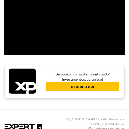
Trend Following e Swing Trade em ações.
Além disso, seu trabalho é dedicado a encontrar operações
com boa assimetria entre o risco e o retorno,
proporcionando maior rendimento aos clientes.
Se você ainda não tem conta na XP
Investimentos, abra a sua!
CLIQUE AQUI
12/10/2020 14:43:35 • Atualizado em
12/10/2020 14:45:27
3 minutos de leitura