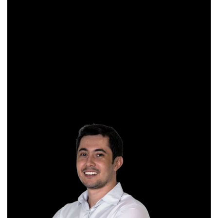
pela Apimec e criador do indicador “Gibex Sossegado”.
Começou a trabalhar no mercado financeiro há 26 anos e se
apaixonou pela análise técnica. Foi eleito como a “Melhor
Carteira de Ações” do Brasil em 2017, segundo o Ranking
Exame.