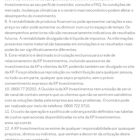
Investimentos ao seu perfil de investidor, consulte o FAQ. As condições de
mercado, mudanças climáticas e o cenário macroeconômico podem afetar o
desempenho do investimento.
A rentabilidade de produtos financeiros pode apresentar variações e seu
preço ou valor pode aumentar ou diminuir num curto espaço de tempo. Os
desempenhos anteriores não são necessariamente indicativos de resultados
futuros. A rentabilidade divulgada não é líquida de impostos. As informações
presentes neste material são baseadas em simulações e os resultados reais
poderão ser significativamente diferentes.
Este relatório é destinado à circulação exclusiva para a rede de
relacionamento da XP Investimentos, incluindo assessores de
investimentos da XP e clientes da XP, podendo também ser divulgado no site
da XP. Fica proibida sua reprodução ou redistribuição para qualquer pessoa,
no todo ou em parte, qualquer que seja o propósito, sem o prévio
consentimento expresso da XP Investimentos.
0800 77 20202. A Ouvidoria da XP Investimentos tem a missão de servir
de canal de contato sempre que os clientes que não se sentirem satisfeitos
com as soluções dadas pela empresa aos seus problemas. O contato pode
ser realizado por meio do telefone: 0800 722 3710.
O custo da operação e a política de cobrança estão definidos nas tabelas
de custos operacionais disponibilizadas no site da XP Investimentos:
www.xpi.com.br.
A XP Investimentos se exime de qualquer responsabilidade por quaisquer
prejuízos, diretos ou indiretos, que venham a decorrer da utilização deste
relatório ou seu conteúdo.