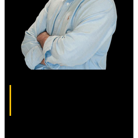
Thiago Alvarenga, analista técnico da XP
(CNPI-T EM-1754)
Analista gráfico com mais de 10 anos de experiência, Thiago
é especialista em análise técnica clássica com foco em