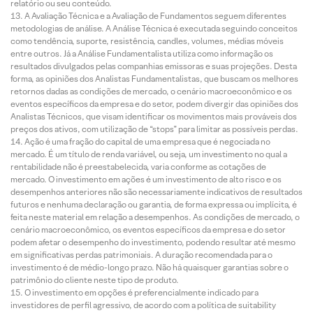
relatório ou seu conteúdo.
A Avaliação Técnica e a Avaliação de Fundamentos seguem diferentes
metodologias de análise. A Análise Técnica é executada seguindo conceitos
como tendência, suporte, resistência, candles, volumes, médias móveis
entre outros. Já a Análise Fundamentalista utiliza como informação os
resultados divulgados pelas companhias emissoras e suas projeções. Desta
forma, as opiniões dos Analistas Fundamentalistas, que buscam os melhores
retornos dadas as condições de mercado, o cenário macroeconômico e os
eventos específicos da empresa e do setor, podem divergir das opiniões dos
Analistas Técnicos, que visam identificar os movimentos mais prováveis dos
preços dos ativos, com utilização de “stops” para limitar as possíveis perdas.
Ação é uma fração do capital de uma empresa que é negociada no
mercado. É um título de renda variável, ou seja, um investimento no qual a
rentabilidade não é preestabelecida, varia conforme as cotações de
mercado. O investimento em ações é um investimento de alto risco e os
desempenhos anteriores não são necessariamente indicativos de resultados
futuros e nenhuma declaração ou garantia, de forma expressa ou implícita, é
feita neste material em relação a desempenhos. As condições de mercado, o
cenário macroeconômico, os eventos específicos da empresa e do setor
podem afetar o desempenho do investimento, podendo resultar até mesmo
em significativas perdas patrimoniais. A duração recomendada para o
investimento é de médio-longo prazo. Não há quaisquer garantias sobre o
patrimônio do cliente neste tipo de produto.
O investimento em opções é preferencialmente indicado para
investidores de perfil agressivo, de acordo com a política de suitability