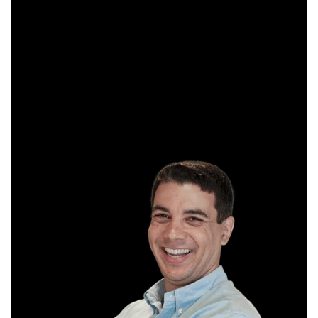
Sócio e analista da XP Investimentos, recomenda
operações diárias em salas ao vivo durante o pregão. É
formado em Gestão Financeira e, antes de começar a
operar, trabalhou em instituições bancárias.