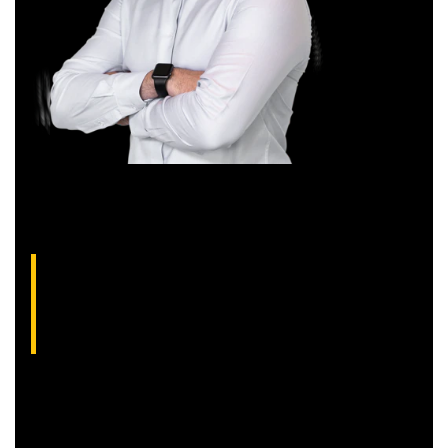
Aliakyn Pereira, analista técnico da XP (CNPI-
T EM-1397
)
Com grande experiência de mercado, Aliakyn Pereira de Sá é
professor desde 2008 e amante das operações de Day
Trade.