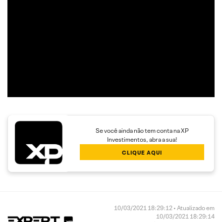
Trend Following e Swing Trade em ações.
Além disso, seu trabalho é dedicado a encontrar operações
com boa assimetria entre o risco e o retorno,
proporcionando maior rendimento aos clientes.
Se você ainda não tem conta na XP
Investimentos, abra a sua!
CLIQUE AQUI
10/03/2021 18:29:12 • Atualizado em
10/03/2021 18:29:14