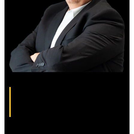
Gilberto Coelho, analista técnico da XP
(CNPI-T EM-832
)
Gibex, como é conhecido no mercado, é analista certificado