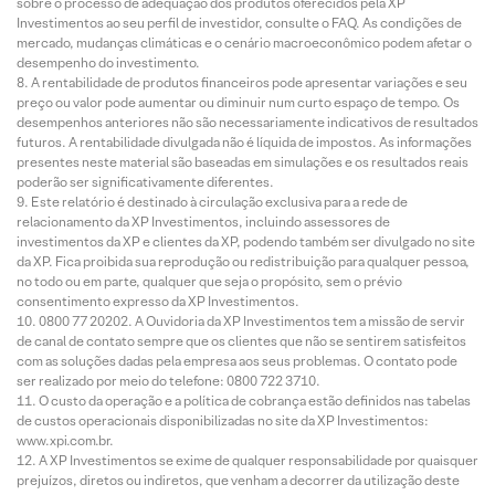
sobre o processo de adequação dos produtos oferecidos pela XP
Investimentos ao seu perfil de investidor, consulte o FAQ. As condições de
mercado, mudanças climáticas e o cenário macroeconômico podem afetar o
desempenho do investimento.
A rentabilidade de produtos financeiros pode apresentar variações e seu
preço ou valor pode aumentar ou diminuir num curto espaço de tempo. Os
desempenhos anteriores não são necessariamente indicativos de resultados
futuros. A rentabilidade divulgada não é líquida de impostos. As informações
presentes neste material são baseadas em simulações e os resultados reais
poderão ser significativamente diferentes.
Este relatório é destinado à circulação exclusiva para a rede de
relacionamento da XP Investimentos, incluindo assessores de
investimentos da XP e clientes da XP, podendo também ser divulgado no site
da XP. Fica proibida sua reprodução ou redistribuição para qualquer pessoa,
no todo ou em parte, qualquer que seja o propósito, sem o prévio
consentimento expresso da XP Investimentos.
0800 77 20202. A Ouvidoria da XP Investimentos tem a missão de servir
de canal de contato sempre que os clientes que não se sentirem satisfeitos
com as soluções dadas pela empresa aos seus problemas. O contato pode
ser realizado por meio do telefone: 0800 722 3710.
O custo da operação e a política de cobrança estão definidos nas tabelas
de custos operacionais disponibilizadas no site da XP Investimentos:
www.xpi.com.br.
A XP Investimentos se exime de qualquer responsabilidade por quaisquer
prejuízos, diretos ou indiretos, que venham a decorrer da utilização deste