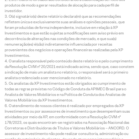
produtos de modo a gerar resultados de alocação para cada perfil de
investidor.
O(s) signatário(s) deste relatório declara(m) que as recomendações
refletem única e exclusivamente suas análises e opiniões pessoais, que
foram produzidas de forma independente, inclusive em relação à XP
Investimentos e que estão sujeitas a modificações sem aviso prévio em
decorrência de alterações nas condições de mercado, e que sua(s)
remuneração(es) é(são) indiretamente influenciada por receitas
provenientes dos negócios e operações financeiras realizadas pela XP
Investimentos.
O analista responsável pelo conteúdo deste relatório e pelo cumprimento
da Resolução CVM nº 20/2021 está indicado acima, sendo que, caso constem
a indicação de mais um analista no relatório, o responsável será o primeiro
analista credenciado a ser mencionado no relatório.
Os analistas da XP Investimentos estão obrigados ao cumprimento de
todas as regras previstas no Código de Conduta da APIMEC Brasil para o
Analista de Valores Mobiliários e na Política de Conduta dos Analistas de
Valores Mobiliários da XP Investimentos.
O atendimento de nossos clientes é realizado por empregados da XP
Investimentos ou por assessores de investimento que desempenham suas
atividades por meio da XP, em conformidade com a Resolução CVM nº
178/2023, os quais encontram-se registrados na Associação Nacional das
Corretoras e Distribuidoras de Títulos e Valores Mobiliários – ANCORD. O
assessor de investimento não pode realizar consultoria, administração ou