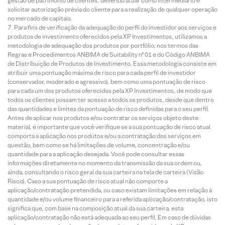
gestão de patrimônio de clientes, devendo atuar como intermediário e
solicitar autorização prévia do cliente para a realização de qualquer operação
no mercado de capitais.
Para fins de verificação da adequação do perfil do investidor aos serviços e
produtos de investimento oferecidos pela XP Investimentos, utilizamos a
metodologia de adequação dos produtos por portfólio, nos termos das
Regras e Procedimentos ANBIMA de Suitability nº 01 e do Código ANBIMA
de Distribuição de Produtos de Investimento. Essa metodologia consiste em
atribuir uma pontuação máxima de risco para cada perfil de investidor
(conservador, moderado e agressivo), bem como uma pontuação de risco
para cada um dos produtos oferecidos pela XP Investimentos, de modo que
todos os clientes possam ter acesso a todos os produtos, desde que dentro
das quantidades e limites da pontuação de risco definidas para o seu perfil.
Antes de aplicar nos produtos e/ou contratar os serviços objeto deste
material, é importante que você verifique se a sua pontuação de risco atual
comporta a aplicação nos produtos e/ou a contratação dos serviços em
questão, bem como se há limitações de volume, concentração e/ou
quantidade para a aplicação desejada. Você pode consultar essas
informações diretamente no momento da transmissão da sua ordem ou,
ainda, consultando o risco geral da sua carteira na tela de carteira (Visão
Risco). Caso a sua pontuação de risco atual não comporte a
aplicação/contratação pretendida, ou caso existam limitações em relação à
quantidade e/ou volume financeiro para a referida aplicação/contratação, isto
significa que, com base na composição atual da sua carteira, esta
aplicação/contratação não está adequada ao seu perfil. Em caso de dúvidas