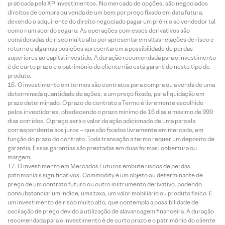
praticada pela XP Investimentos. No mercado de opções, são negociados
direitos de compra ou venda de um bem por preço fixado em data futura,
devendo o adquirente do direito negociado pagar um prêmio ao vendedor tal
como num acordo seguro. As operações com esses derivativos são
consideradas de risco muito alto por apresentarem altas relações de risco e
retorno e algumas posições apresentarem a possibilidade de perdas
superiores ao capital investido. A duração recomendada para o investimento
é de curto prazo e o patrimônio do cliente não está garantido neste tipo de
produto.
O investimento em termos são contratos para compra ou a venda de uma
determinada quantidade de ações, a um preço fixado, para liquidação em
prazo determinado. O prazo do contrato a Termo é livremente escolhido
pelos investidores, obedecendo o prazo mínimo de 16 dias e máximo de 999
dias corridos. O preço será o valor da ação adicionado de uma parcela
correspondente aos juros – que são fixados livremente em mercado, em
função do prazo do contrato. Toda transação a termo requer um depósito de
garantia. Essas garantias são prestadas em duas formas: cobertura ou
margem.
O investimento em Mercados Futuros embute riscos de perdas
patrimoniais significativos. Commodity é um objeto ou determinante de
preço de um contrato futuro ou outro instrumento derivativo, podendo
consubstanciar um índice, uma taxa, um valor mobiliário ou produto físico. É
um investimento de risco muito alto, que contempla a possibilidade de
oscilação de preço devido à utilização de alavancagem financeira. A duração
recomendada para o investimento é de curto prazo e o patrimônio do cliente