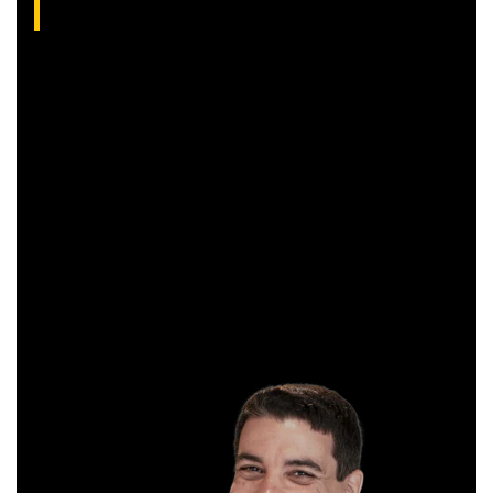
Com grande experiência de mercado, Aliakyn Pereira de Sá é
professor desde 2008 e amante das operações de Day
Trade.
Sócio e analista da XP Investimentos, recomenda
operações diárias em salas ao vivo durante o pregão. É
formado em Gestão Financeira e, antes de começar a
operar, trabalhou em instituições bancárias.