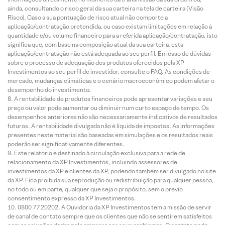
ainda, consultando o risco geral da sua carteira na tela de carteira (Visão
Risco). Caso a sua pontuação de risco atual não comporte a
aplicação/contratação pretendida, ou caso existam limitações em relação à
quantidade e/ou volume financeiro para a referida aplicação/contratação, isto
significa que, com base na composição atual da sua carteira, esta
aplicação/contratação não está adequada ao seu perfil. Em caso de dúvidas
sobre o processo de adequação dos produtos oferecidos pela XP
Investimentos ao seu perfil de investidor, consulte o FAQ. As condições de
mercado, mudanças climáticas e o cenário macroeconômico podem afetar o
desempenho do investimento.
A rentabilidade de produtos financeiros pode apresentar variações e seu
preço ou valor pode aumentar ou diminuir num curto espaço de tempo. Os
desempenhos anteriores não são necessariamente indicativos de resultados
futuros. A rentabilidade divulgada não é líquida de impostos. As informações
presentes neste material são baseadas em simulações e os resultados reais
poderão ser significativamente diferentes.
Este relatório é destinado à circulação exclusiva para a rede de
relacionamento da XP Investimentos, incluindo assessores de
investimentos da XP e clientes da XP, podendo também ser divulgado no site
da XP. Fica proibida sua reprodução ou redistribuição para qualquer pessoa,
no todo ou em parte, qualquer que seja o propósito, sem o prévio
consentimento expresso da XP Investimentos.
0800 77 20202. A Ouvidoria da XP Investimentos tem a missão de servir
de canal de contato sempre que os clientes que não se sentirem satisfeitos