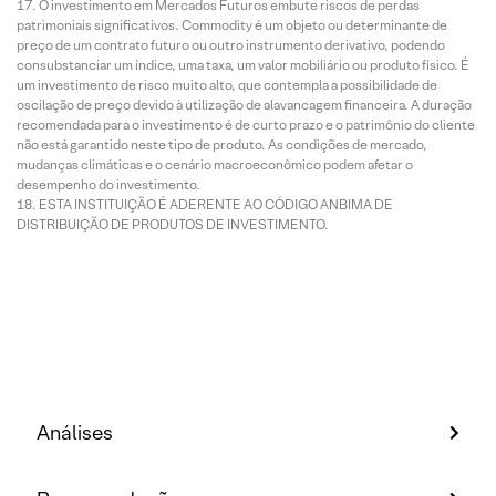
O investimento em Mercados Futuros embute riscos de perdas
patrimoniais significativos. Commodity é um objeto ou determinante de
preço de um contrato futuro ou outro instrumento derivativo, podendo
consubstanciar um índice, uma taxa, um valor mobiliário ou produto físico. É
um investimento de risco muito alto, que contempla a possibilidade de
oscilação de preço devido à utilização de alavancagem financeira. A duração
recomendada para o investimento é de curto prazo e o patrimônio do cliente
não está garantido neste tipo de produto. As condições de mercado,
mudanças climáticas e o cenário macroeconômico podem afetar o
desempenho do investimento.
ESTA INSTITUIÇÃO É ADERENTE AO CÓDIGO ANBIMA DE
DISTRIBUIÇÃO DE PRODUTOS DE INVESTIMENTO.
Análises