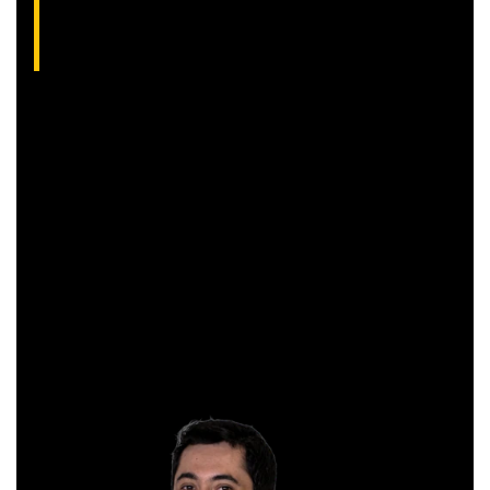
(CNPI-T EM-832
)
Gibex, como é conhecido no mercado, é analista certificado
pela Apimec e criador do indicador “Gibex Sossegado”.
Começou a trabalhar no mercado financeiro há 26 anos e se
apaixonou pela análise técnica. Foi eleito como a “Melhor
Carteira de Ações” do Brasil em 2017, segundo o Ranking
Exame.