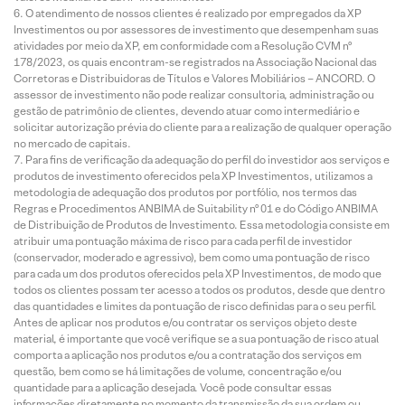
O atendimento de nossos clientes é realizado por empregados da XP
Investimentos ou por assessores de investimento que desempenham suas
atividades por meio da XP, em conformidade com a Resolução CVM nº
178/2023, os quais encontram-se registrados na Associação Nacional das
Corretoras e Distribuidoras de Títulos e Valores Mobiliários – ANCORD. O
assessor de investimento não pode realizar consultoria, administração ou
gestão de patrimônio de clientes, devendo atuar como intermediário e
solicitar autorização prévia do cliente para a realização de qualquer operação
no mercado de capitais.
Para fins de verificação da adequação do perfil do investidor aos serviços e
produtos de investimento oferecidos pela XP Investimentos, utilizamos a
metodologia de adequação dos produtos por portfólio, nos termos das
Regras e Procedimentos ANBIMA de Suitability nº 01 e do Código ANBIMA
de Distribuição de Produtos de Investimento. Essa metodologia consiste em
atribuir uma pontuação máxima de risco para cada perfil de investidor
(conservador, moderado e agressivo), bem como uma pontuação de risco
para cada um dos produtos oferecidos pela XP Investimentos, de modo que
todos os clientes possam ter acesso a todos os produtos, desde que dentro
das quantidades e limites da pontuação de risco definidas para o seu perfil.
Antes de aplicar nos produtos e/ou contratar os serviços objeto deste
material, é importante que você verifique se a sua pontuação de risco atual
comporta a aplicação nos produtos e/ou a contratação dos serviços em
questão, bem como se há limitações de volume, concentração e/ou
quantidade para a aplicação desejada. Você pode consultar essas
informações diretamente no momento da transmissão da sua ordem ou,