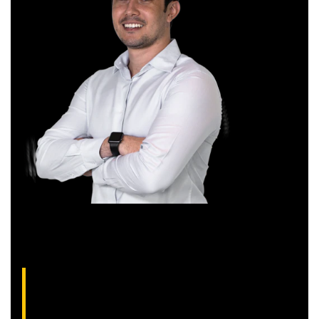
Aliakyn Pereira, analista técnico da XP (CNPI-
T EM-1397
)