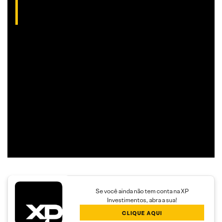
(CNPI-T EM-1754)
Analista gráfico com mais de 10 anos de experiência, Thiago
é especialista em análise técnica clássica com foco em
Trend Following e Swing Trade em ações.
Além disso, seu trabalho é dedicado a encontrar operações
com boa assimetria entre o risco e o retorno,
proporcionando maior rendimento aos clientes.
Se você ainda não tem conta na XP
Investimentos, abra a sua!
CLIQUE AQUI