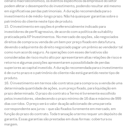
cenário macroeconômico, os eventos específicos da empresa e do setor
podem afetar o desempenho do investimento, podendo resultar até mesmo
em significativas perdas patrimoniais. A duração recomendada para o
investimento é de médio-longo prazo. Não há quaisquer garantias sobre o
patrimônio do cliente neste tipo de produto.
O investimento em opções é preferencialmente indicado para
investidores de perfil agressivo, de acordo com a política de suitability
praticada pela XP Investimentos. No mercado de opções, são negociados
direitos de compra ou venda de um bem por preço fixado em data futura,
devendo o adquirente do direito negociado pagar um prêmio ao vendedor tal
como num acordo seguro. As operações com esses derivativos são
consideradas de risco muito alto por apresentarem altas relações de risco e
retorno e algumas posições apresentarem a possibilidade de perdas
superiores ao capital investido. A duração recomendada para o investimento
é de curto prazo e o patrimônio do cliente não está garantido neste tipo de
produto.
O investimento em termos são contratos para compra ou a venda de uma
determinada quantidade de ações, a um preço fixado, para liquidação em
prazo determinado. O prazo do contrato a Termo é livremente escolhido
pelos investidores, obedecendo o prazo mínimo de 16 dias e máximo de 999
dias corridos. O preço será o valor da ação adicionado de uma parcela
correspondente aos juros – que são fixados livremente em mercado, em
função do prazo do contrato. Toda transação a termo requer um depósito de
garantia. Essas garantias são prestadas em duas formas: cobertura ou
margem.