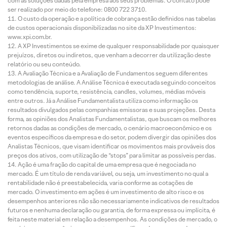
com as soluções dadas pela empresa aos seus problemas. O contato pode
ser realizado por meio do telefone: 0800 722 3710.
O custo da operação e a política de cobrança estão definidos nas tabelas
de custos operacionais disponibilizadas no site da XP Investimentos:
www.xpi.com.br.
A XP Investimentos se exime de qualquer responsabilidade por quaisquer
prejuízos, diretos ou indiretos, que venham a decorrer da utilização deste
relatório ou seu conteúdo.
A Avaliação Técnica e a Avaliação de Fundamentos seguem diferentes
metodologias de análise. A Análise Técnica é executada seguindo conceitos
como tendência, suporte, resistência, candles, volumes, médias móveis
entre outros. Já a Análise Fundamentalista utiliza como informação os
resultados divulgados pelas companhias emissoras e suas projeções. Desta
forma, as opiniões dos Analistas Fundamentalistas, que buscam os melhores
retornos dadas as condições de mercado, o cenário macroeconômico e os
eventos específicos da empresa e do setor, podem divergir das opiniões dos
Analistas Técnicos, que visam identificar os movimentos mais prováveis dos
preços dos ativos, com utilização de “stops” para limitar as possíveis perdas.
Ação é uma fração do capital de uma empresa que é negociada no
mercado. É um título de renda variável, ou seja, um investimento no qual a
rentabilidade não é preestabelecida, varia conforme as cotações de
mercado. O investimento em ações é um investimento de alto risco e os
desempenhos anteriores não são necessariamente indicativos de resultados
futuros e nenhuma declaração ou garantia, de forma expressa ou implícita, é
feita neste material em relação a desempenhos. As condições de mercado, o