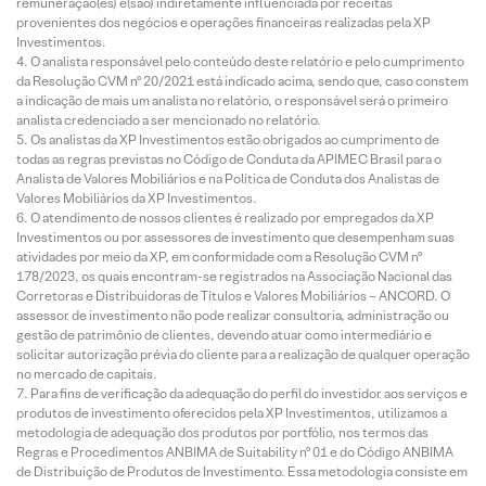
remuneração(es) é(são) indiretamente influenciada por receitas
provenientes dos negócios e operações financeiras realizadas pela XP
Investimentos.
O analista responsável pelo conteúdo deste relatório e pelo cumprimento
da Resolução CVM nº 20/2021 está indicado acima, sendo que, caso constem
a indicação de mais um analista no relatório, o responsável será o primeiro
analista credenciado a ser mencionado no relatório.
Os analistas da XP Investimentos estão obrigados ao cumprimento de
todas as regras previstas no Código de Conduta da APIMEC Brasil para o
Analista de Valores Mobiliários e na Política de Conduta dos Analistas de
Valores Mobiliários da XP Investimentos.
O atendimento de nossos clientes é realizado por empregados da XP
Investimentos ou por assessores de investimento que desempenham suas
atividades por meio da XP, em conformidade com a Resolução CVM nº
178/2023, os quais encontram-se registrados na Associação Nacional das
Corretoras e Distribuidoras de Títulos e Valores Mobiliários – ANCORD. O
assessor de investimento não pode realizar consultoria, administração ou
gestão de patrimônio de clientes, devendo atuar como intermediário e
solicitar autorização prévia do cliente para a realização de qualquer operação
no mercado de capitais.
Para fins de verificação da adequação do perfil do investidor aos serviços e
produtos de investimento oferecidos pela XP Investimentos, utilizamos a
metodologia de adequação dos produtos por portfólio, nos termos das
Regras e Procedimentos ANBIMA de Suitability nº 01 e do Código ANBIMA
de Distribuição de Produtos de Investimento. Essa metodologia consiste em