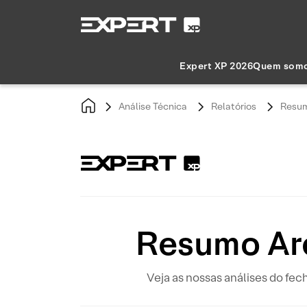
Expert XP 2026
Quem som
Análise Técnica
Relatórios
Resum
Resumo Are
Veja as nossas análises do fec