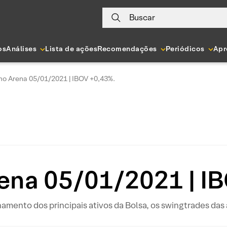
Buscar
os
Análises
Lista de ações
Recomendações
Periódicos
Apr
o Arena 05/01/2021 | IBOV +0,43%.
na 05/01/2021 | I
hamento dos principais ativos da Bolsa, os swingtrades da