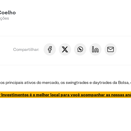
Coelho
Ações
Compartilhar:
os principais ativos do mercado, os swingtrades e daytrades da Bolsa,
 Investimentos é o melhor local para você acompanhar as nossas aná