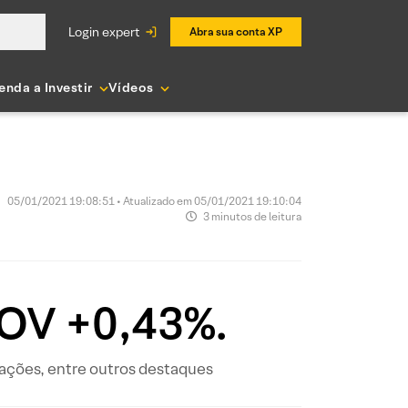
login expert
Abra sua conta XP
enda a Investir
Vídeos
05/01/2021 19:08:51 • Atualizado em 05/01/2021 19:10:04
3 minutos de leitura
BOV +0,43%.
s ações, entre outros destaques