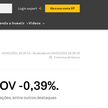
login expert
Abra sua conta XP
enda a Investir
Vídeos
04/02/2021 19:26:52 • Atualizado em 04/02/2021 19:26:53
3 minutos de leitura
OV -0,39%.
s ações, entre outros destaques