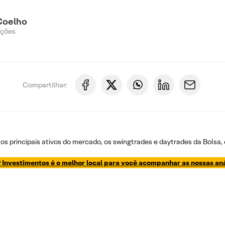
Coelho
Ações
Compartilhar:
os principais ativos do mercado, os swingtrades e daytrades da Bolsa,
 Investimentos é o melhor local para você acompanhar as nossas aná