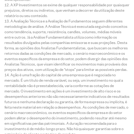
A XP Investimentos se exime de qualquer responsabilidade por quaisquer
prejuízos, diretos ou indiretos, que venham a decorrer da utilização deste
relatório ou seu conteúdo.
A Avaliação Técnica e a Avaliação de Fundamentos seguem diferentes
metodologias de análise. A Análise Técnica é executada seguindo conceitos
como tendência, suporte, resistência, candles, volumes, médias móveis
entre outros. Já a Análise Fundamentalista utiliza como informação os
resultados divulgados pelas companhias emissoras e suas projeções. Desta
forma, as opiniões dos Analistas Fundamentalistas, que buscam os melhores
retornos dadas as condições de mercado, o cenário macroeconômico e os
eventos específicos da empresa e do setor, podem divergir das opiniões dos
Analistas Técnicos, que visam identificar os movimentos mais prováveis dos
preços dos ativos, com utilização de “stops” para limitar as possíveis perdas.
Ação é uma fração do capital de uma empresa que é negociada no
mercado. É um título de renda variável, ou seja, um investimento no qual a
rentabilidade não é preestabelecida, varia conforme as cotações de
mercado. O investimento em ações é um investimento de alto risco e os
desempenhos anteriores não são necessariamente indicativos de resultados
futuros e nenhuma declaração ou garantia, de forma expressa ou implícita, é
feita neste material em relação a desempenhos. As condições de mercado, o
cenário macroeconômico, os eventos específicos da empresa e do setor
podem afetar o desempenho do investimento, podendo resultar até mesmo
em significativas perdas patrimoniais. A duração recomendada para o
investimento é de médio-longo prazo. Não há quaisquer garantias sobre o