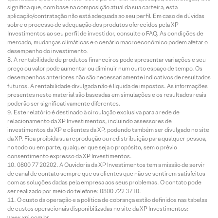
significa que, com base na composição atual da sua carteira, esta
aplicação/contratação não está adequada ao seu perfil. Em caso de dúvidas
sobre o processo de adequação dos produtos oferecidos pela XP
Investimentos ao seu perfil de investidor, consulte o FAQ. As condições de
mercado, mudanças climáticas e o cenário macroeconômico podem afetar o
desempenho do investimento.
A rentabilidade de produtos financeiros pode apresentar variações e seu
preço ou valor pode aumentar ou diminuir num curto espaço de tempo. Os
desempenhos anteriores não são necessariamente indicativos de resultados
futuros. A rentabilidade divulgada não é líquida de impostos. As informações
presentes neste material são baseadas em simulações e os resultados reais
poderão ser significativamente diferentes.
Este relatório é destinado à circulação exclusiva para a rede de
relacionamento da XP Investimentos, incluindo assessores de
investimentos da XP e clientes da XP, podendo também ser divulgado no site
da XP. Fica proibida sua reprodução ou redistribuição para qualquer pessoa,
no todo ou em parte, qualquer que seja o propósito, sem o prévio
consentimento expresso da XP Investimentos.
0800 77 20202. A Ouvidoria da XP Investimentos tem a missão de servir
de canal de contato sempre que os clientes que não se sentirem satisfeitos
com as soluções dadas pela empresa aos seus problemas. O contato pode
ser realizado por meio do telefone: 0800 722 3710.
O custo da operação e a política de cobrança estão definidos nas tabelas
de custos operacionais disponibilizadas no site da XP Investimentos:
www.xpi.com.br.