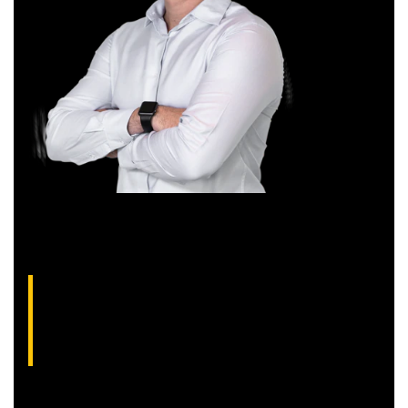
Aliakyn Pereira, analista técnico da XP (CNPI-
T EM-1397
)
Com grande experiência de mercado, Aliakyn Pereira de Sá é