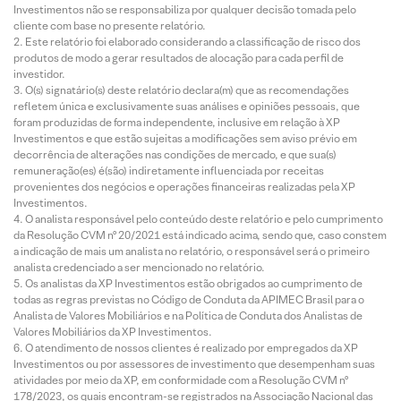
Investimentos não se responsabiliza por qualquer decisão tomada pelo
cliente com base no presente relatório.
Este relatório foi elaborado considerando a classificação de risco dos
produtos de modo a gerar resultados de alocação para cada perfil de
investidor.
O(s) signatário(s) deste relatório declara(m) que as recomendações
refletem única e exclusivamente suas análises e opiniões pessoais, que
foram produzidas de forma independente, inclusive em relação à XP
Investimentos e que estão sujeitas a modificações sem aviso prévio em
decorrência de alterações nas condições de mercado, e que sua(s)
remuneração(es) é(são) indiretamente influenciada por receitas
provenientes dos negócios e operações financeiras realizadas pela XP
Investimentos.
O analista responsável pelo conteúdo deste relatório e pelo cumprimento
da Resolução CVM nº 20/2021 está indicado acima, sendo que, caso constem
a indicação de mais um analista no relatório, o responsável será o primeiro
analista credenciado a ser mencionado no relatório.
Os analistas da XP Investimentos estão obrigados ao cumprimento de
todas as regras previstas no Código de Conduta da APIMEC Brasil para o
Analista de Valores Mobiliários e na Política de Conduta dos Analistas de
Valores Mobiliários da XP Investimentos.
O atendimento de nossos clientes é realizado por empregados da XP
Investimentos ou por assessores de investimento que desempenham suas
atividades por meio da XP, em conformidade com a Resolução CVM nº
178/2023, os quais encontram-se registrados na Associação Nacional das