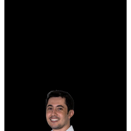
Gibex, como é conhecido no mercado, é analista certificado
pela Apimec e criador do indicador “Gibex Sossegado”.
Começou a trabalhar no mercado financeiro há 26 anos e se
apaixonou pela análise técnica. Foi eleito como a “Melhor
Carteira de Ações” do Brasil em 2017, segundo o Ranking
Exame.