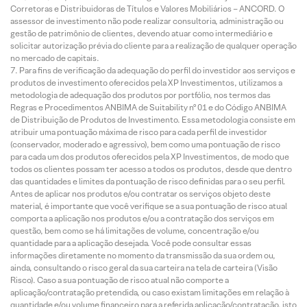
Corretoras e Distribuidoras de Títulos e Valores Mobiliários – ANCORD. O
assessor de investimento não pode realizar consultoria, administração ou
gestão de patrimônio de clientes, devendo atuar como intermediário e
solicitar autorização prévia do cliente para a realização de qualquer operação
no mercado de capitais.
Para fins de verificação da adequação do perfil do investidor aos serviços e
produtos de investimento oferecidos pela XP Investimentos, utilizamos a
metodologia de adequação dos produtos por portfólio, nos termos das
Regras e Procedimentos ANBIMA de Suitability nº 01 e do Código ANBIMA
de Distribuição de Produtos de Investimento. Essa metodologia consiste em
atribuir uma pontuação máxima de risco para cada perfil de investidor
(conservador, moderado e agressivo), bem como uma pontuação de risco
para cada um dos produtos oferecidos pela XP Investimentos, de modo que
todos os clientes possam ter acesso a todos os produtos, desde que dentro
das quantidades e limites da pontuação de risco definidas para o seu perfil.
Antes de aplicar nos produtos e/ou contratar os serviços objeto deste
material, é importante que você verifique se a sua pontuação de risco atual
comporta a aplicação nos produtos e/ou a contratação dos serviços em
questão, bem como se há limitações de volume, concentração e/ou
quantidade para a aplicação desejada. Você pode consultar essas
informações diretamente no momento da transmissão da sua ordem ou,
ainda, consultando o risco geral da sua carteira na tela de carteira (Visão
Risco). Caso a sua pontuação de risco atual não comporte a
aplicação/contratação pretendida, ou caso existam limitações em relação à
quantidade e/ou volume financeiro para a referida aplicação/contratação, isto