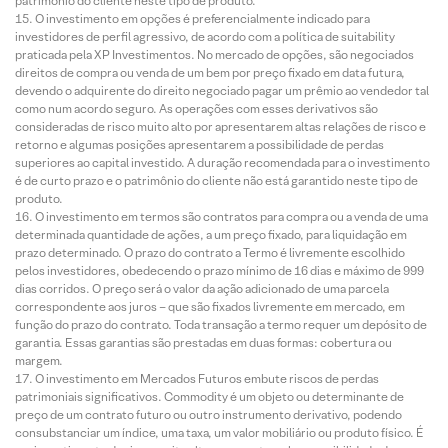
patrimônio do cliente neste tipo de produto.
O investimento em opções é preferencialmente indicado para
investidores de perfil agressivo, de acordo com a política de suitability
praticada pela XP Investimentos. No mercado de opções, são negociados
direitos de compra ou venda de um bem por preço fixado em data futura,
devendo o adquirente do direito negociado pagar um prêmio ao vendedor tal
como num acordo seguro. As operações com esses derivativos são
consideradas de risco muito alto por apresentarem altas relações de risco e
retorno e algumas posições apresentarem a possibilidade de perdas
superiores ao capital investido. A duração recomendada para o investimento
é de curto prazo e o patrimônio do cliente não está garantido neste tipo de
produto.
O investimento em termos são contratos para compra ou a venda de uma
determinada quantidade de ações, a um preço fixado, para liquidação em
prazo determinado. O prazo do contrato a Termo é livremente escolhido
pelos investidores, obedecendo o prazo mínimo de 16 dias e máximo de 999
dias corridos. O preço será o valor da ação adicionado de uma parcela
correspondente aos juros – que são fixados livremente em mercado, em
função do prazo do contrato. Toda transação a termo requer um depósito de
garantia. Essas garantias são prestadas em duas formas: cobertura ou
margem.
O investimento em Mercados Futuros embute riscos de perdas
patrimoniais significativos. Commodity é um objeto ou determinante de
preço de um contrato futuro ou outro instrumento derivativo, podendo
consubstanciar um índice, uma taxa, um valor mobiliário ou produto físico. É