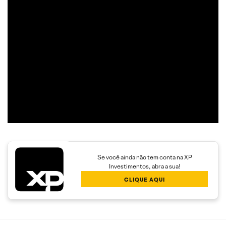
Analista gráfico com mais de 10 anos de experiência, Thiago
é especialista em análise técnica clássica com foco em
Trend Following e Swing Trade em ações.
Além disso, seu trabalho é dedicado a encontrar operações
com boa assimetria entre o risco e o retorno,
proporcionando maior rendimento aos clientes.
Se você ainda não tem conta na XP
Investimentos, abra a sua!
CLIQUE AQUI