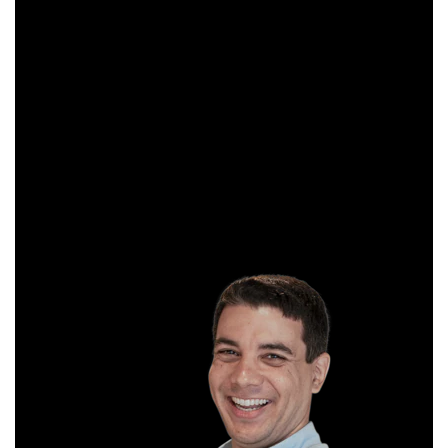
professor desde 2008 e amante das operações de Day
Trade.
Sócio e analista da XP Investimentos, recomenda
operações diárias em salas ao vivo durante o pregão. É
formado em Gestão Financeira e, antes de começar a
operar, trabalhou em instituições bancárias.