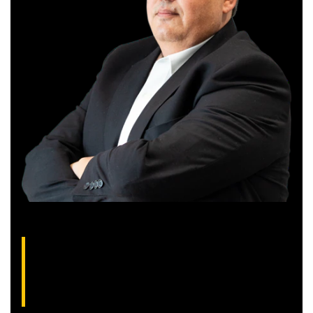
Gilberto Coelho, analista técnico da XP
(CNPI-T EM-832
)