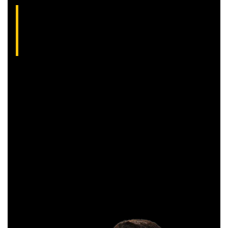
Aliakyn Pereira, analista técnico da XP (CNPI-
T EM-1397
)
Com grande experiência de mercado, Aliakyn Pereira de Sá é
professor desde 2008 e amante das operações de Day
Trade.
Sócio e analista da XP Investimentos, recomenda
operações diárias em salas ao vivo durante o pregão. É
formado em Gestão Financeira e, antes de começar a
operar, trabalhou em instituições bancárias.