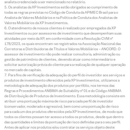
analista credenciado a ser mencionado no relatório.
Os analistas da XP Investimentos estão obrigados ao cumprimento de
todas as regras previstas no Código de Conduta da APIMEC Brasil para o
Analista de Valores Mobiliários e na Política de Conduta dos Analistas de
Valores Mobiliários da XP Investimentos.
O atendimento de nossos clientes é realizado por empregados da XP
Investimentos ou por assessores de investimento que desempenham suas
atividades por meio da XP, em conformidade com a Resolução CVM nº
178/2023, os quais encontram-se registrados na Associação Nacional das
Corretoras e Distribuidoras de Títulos e Valores Mobiliários – ANCORD. O
assessor de investimento não pode realizar consultoria, administração ou
gestão de patrimônio de clientes, devendo atuar como intermediário e
solicitar autorização prévia do cliente para a realização de qualquer operação
no mercado de capitais.
Para fins de verificação da adequação do perfil do investidor aos serviços e
produtos de investimento oferecidos pela XP Investimentos, utilizamos a
metodologia de adequação dos produtos por portfólio, nos termos das
Regras e Procedimentos ANBIMA de Suitability nº 01 e do Código ANBIMA
de Distribuição de Produtos de Investimento. Essa metodologia consiste em
atribuir uma pontuação máxima de risco para cada perfil de investidor
(conservador, moderado e agressivo), bem como uma pontuação de risco
para cada um dos produtos oferecidos pela XP Investimentos, de modo que
todos os clientes possam ter acesso a todos os produtos, desde que dentro
das quantidades e limites da pontuação de risco definidas para o seu perfil.
Antes de aplicar nos produtos e/ou contratar os serviços objeto deste