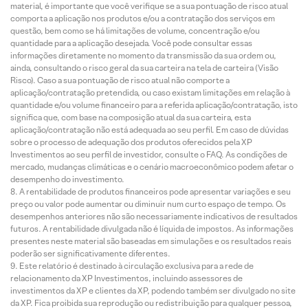
material, é importante que você verifique se a sua pontuação de risco atual
comporta a aplicação nos produtos e/ou a contratação dos serviços em
questão, bem como se há limitações de volume, concentração e/ou
quantidade para a aplicação desejada. Você pode consultar essas
informações diretamente no momento da transmissão da sua ordem ou,
ainda, consultando o risco geral da sua carteira na tela de carteira (Visão
Risco). Caso a sua pontuação de risco atual não comporte a
aplicação/contratação pretendida, ou caso existam limitações em relação à
quantidade e/ou volume financeiro para a referida aplicação/contratação, isto
significa que, com base na composição atual da sua carteira, esta
aplicação/contratação não está adequada ao seu perfil. Em caso de dúvidas
sobre o processo de adequação dos produtos oferecidos pela XP
Investimentos ao seu perfil de investidor, consulte o FAQ. As condições de
mercado, mudanças climáticas e o cenário macroeconômico podem afetar o
desempenho do investimento.
A rentabilidade de produtos financeiros pode apresentar variações e seu
preço ou valor pode aumentar ou diminuir num curto espaço de tempo. Os
desempenhos anteriores não são necessariamente indicativos de resultados
futuros. A rentabilidade divulgada não é líquida de impostos. As informações
presentes neste material são baseadas em simulações e os resultados reais
poderão ser significativamente diferentes.
Este relatório é destinado à circulação exclusiva para a rede de
relacionamento da XP Investimentos, incluindo assessores de
investimentos da XP e clientes da XP, podendo também ser divulgado no site
da XP. Fica proibida sua reprodução ou redistribuição para qualquer pessoa,