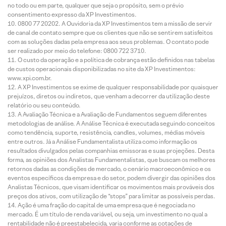
no todo ou em parte, qualquer que seja o propósito, sem o prévio
consentimento expresso da XP Investimentos.
0800 77 20202. A Ouvidoria da XP Investimentos tem a missão de servir
de canal de contato sempre que os clientes que não se sentirem satisfeitos
com as soluções dadas pela empresa aos seus problemas. O contato pode
ser realizado por meio do telefone: 0800 722 3710.
O custo da operação e a política de cobrança estão definidos nas tabelas
de custos operacionais disponibilizadas no site da XP Investimentos:
www.xpi.com.br.
A XP Investimentos se exime de qualquer responsabilidade por quaisquer
prejuízos, diretos ou indiretos, que venham a decorrer da utilização deste
relatório ou seu conteúdo.
A Avaliação Técnica e a Avaliação de Fundamentos seguem diferentes
metodologias de análise. A Análise Técnica é executada seguindo conceitos
como tendência, suporte, resistência, candles, volumes, médias móveis
entre outros. Já a Análise Fundamentalista utiliza como informação os
resultados divulgados pelas companhias emissoras e suas projeções. Desta
forma, as opiniões dos Analistas Fundamentalistas, que buscam os melhores
retornos dadas as condições de mercado, o cenário macroeconômico e os
eventos específicos da empresa e do setor, podem divergir das opiniões dos
Analistas Técnicos, que visam identificar os movimentos mais prováveis dos
preços dos ativos, com utilização de “stops” para limitar as possíveis perdas.
Ação é uma fração do capital de uma empresa que é negociada no
mercado. É um título de renda variável, ou seja, um investimento no qual a
rentabilidade não é preestabelecida, varia conforme as cotações de