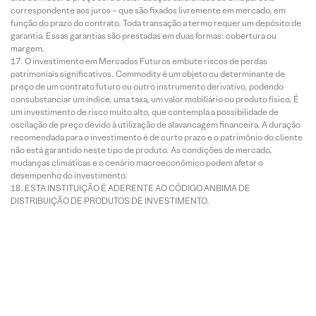
correspondente aos juros – que são fixados livremente em mercado, em
função do prazo do contrato. Toda transação a termo requer um depósito de
garantia. Essas garantias são prestadas em duas formas: cobertura ou
margem.
O investimento em Mercados Futuros embute riscos de perdas
patrimoniais significativos. Commodity é um objeto ou determinante de
preço de um contrato futuro ou outro instrumento derivativo, podendo
consubstanciar um índice, uma taxa, um valor mobiliário ou produto físico. É
um investimento de risco muito alto, que contempla a possibilidade de
oscilação de preço devido à utilização de alavancagem financeira. A duração
recomendada para o investimento é de curto prazo e o patrimônio do cliente
não está garantido neste tipo de produto. As condições de mercado,
mudanças climáticas e o cenário macroeconômico podem afetar o
desempenho do investimento.
ESTA INSTITUIÇÃO É ADERENTE AO CÓDIGO ANBIMA DE
DISTRIBUIÇÃO DE PRODUTOS DE INVESTIMENTO.