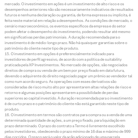
mercado. O investimento em ações é um investimento de alto risco e os
desempenhos anteriores não são necessariamente indicativos de resultados
futuros e nenhuma declaração ou garantia, de forma expressa ou implícita, é
feita neste material em relação a desempenhos. As condições de mercado, o
cenário macroeconômico, os eventos específicos da empresa e do setor
podem afetar o desempenho do investimento, podendo resultar até mesmo
em significativas perdas patrimoniais. A duração recomendada para o
investimento é de médio-longo prazo. Não há quaisquer garantias sobre o
patrimônio do cliente neste tipo de produto.
O investimento em opções é preferencialmente indicado para
investidores de perfil agressivo, de acordo com a política de suitability
praticada pela XP Investimentos. No mercado de opções, são negociados
direitos de compra ou venda de um bem por preço fixado em data futura,
devendo o adquirente do direito negociado pagar um prêmio ao vendedor tal
como num acordo seguro. As operações com esses derivativos são
consideradas de risco muito alto por apresentarem altas relações de risco e
retorno e algumas posições apresentarem a possibilidade de perdas
superiores ao capital investido. A duração recomendada para o investimento
é de curto prazo e o patrimônio do cliente não está garantido neste tipo de
produto.
O investimento em termos são contratos para compra ou a venda de uma
determinada quantidade de ações, a um preço fixado, para liquidação em
prazo determinado. O prazo do contrato a Termo é livremente escolhido
pelos investidores, obedecendo o prazo mínimo de 16 dias e máximo de 999
dias corridos. O preço será o valor da ação adicionado de uma parcela