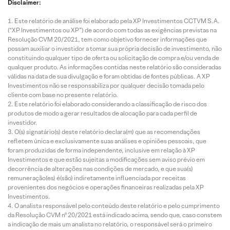
Disclaimer:
Este relatório de análise foi elaborado pela XP Investimentos CCTVM S.A.
(“XP Investimentos ou XP”) de acordo com todas as exigências previstas na
Resolução CVM 20/2021, tem como objetivo fornecer informações que
possam auxiliar o investidor a tomar sua própria decisão de investimento, não
constituindo qualquer tipo de oferta ou solicitação de compra e/ou venda de
qualquer produto. As informações contidas neste relatório são consideradas
válidas na data de sua divulgação e foram obtidas de fontes públicas. A XP
Investimentos não se responsabiliza por qualquer decisão tomada pelo
cliente com base no presente relatório.
Este relatório foi elaborado considerando a classificação de risco dos
produtos de modo a gerar resultados de alocação para cada perfil de
investidor.
O(s) signatário(s) deste relatório declara(m) que as recomendações
refletem única e exclusivamente suas análises e opiniões pessoais, que
foram produzidas de forma independente, inclusive em relação à XP
Investimentos e que estão sujeitas a modificações sem aviso prévio em
decorrência de alterações nas condições de mercado, e que sua(s)
remuneração(es) é(são) indiretamente influenciada por receitas
provenientes dos negócios e operações financeiras realizadas pela XP
Investimentos.
O analista responsável pelo conteúdo deste relatório e pelo cumprimento
da Resolução CVM nº 20/2021 está indicado acima, sendo que, caso constem
a indicação de mais um analista no relatório, o responsável será o primeiro