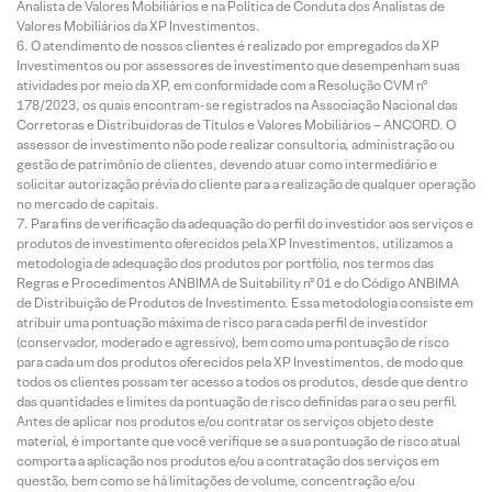
Analista de Valores Mobiliários e na Política de Conduta dos Analistas de
Valores Mobiliários da XP Investimentos.
O atendimento de nossos clientes é realizado por empregados da XP
Investimentos ou por assessores de investimento que desempenham suas
atividades por meio da XP, em conformidade com a Resolução CVM nº
178/2023, os quais encontram-se registrados na Associação Nacional das
Corretoras e Distribuidoras de Títulos e Valores Mobiliários – ANCORD. O
assessor de investimento não pode realizar consultoria, administração ou
gestão de patrimônio de clientes, devendo atuar como intermediário e
solicitar autorização prévia do cliente para a realização de qualquer operação
no mercado de capitais.
Para fins de verificação da adequação do perfil do investidor aos serviços e
produtos de investimento oferecidos pela XP Investimentos, utilizamos a
metodologia de adequação dos produtos por portfólio, nos termos das
Regras e Procedimentos ANBIMA de Suitability nº 01 e do Código ANBIMA
de Distribuição de Produtos de Investimento. Essa metodologia consiste em
atribuir uma pontuação máxima de risco para cada perfil de investidor
(conservador, moderado e agressivo), bem como uma pontuação de risco
para cada um dos produtos oferecidos pela XP Investimentos, de modo que
todos os clientes possam ter acesso a todos os produtos, desde que dentro
das quantidades e limites da pontuação de risco definidas para o seu perfil.
Antes de aplicar nos produtos e/ou contratar os serviços objeto deste
material, é importante que você verifique se a sua pontuação de risco atual
comporta a aplicação nos produtos e/ou a contratação dos serviços em
questão, bem como se há limitações de volume, concentração e/ou