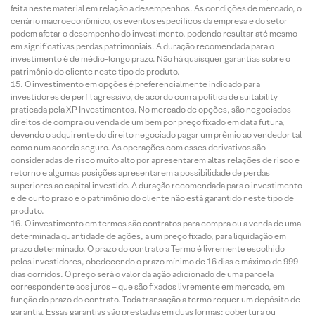
feita neste material em relação a desempenhos. As condições de mercado, o
cenário macroeconômico, os eventos específicos da empresa e do setor
podem afetar o desempenho do investimento, podendo resultar até mesmo
em significativas perdas patrimoniais. A duração recomendada para o
investimento é de médio-longo prazo. Não há quaisquer garantias sobre o
patrimônio do cliente neste tipo de produto.
O investimento em opções é preferencialmente indicado para
investidores de perfil agressivo, de acordo com a política de suitability
praticada pela XP Investimentos. No mercado de opções, são negociados
direitos de compra ou venda de um bem por preço fixado em data futura,
devendo o adquirente do direito negociado pagar um prêmio ao vendedor tal
como num acordo seguro. As operações com esses derivativos são
consideradas de risco muito alto por apresentarem altas relações de risco e
retorno e algumas posições apresentarem a possibilidade de perdas
superiores ao capital investido. A duração recomendada para o investimento
é de curto prazo e o patrimônio do cliente não está garantido neste tipo de
produto.
O investimento em termos são contratos para compra ou a venda de uma
determinada quantidade de ações, a um preço fixado, para liquidação em
prazo determinado. O prazo do contrato a Termo é livremente escolhido
pelos investidores, obedecendo o prazo mínimo de 16 dias e máximo de 999
dias corridos. O preço será o valor da ação adicionado de uma parcela
correspondente aos juros – que são fixados livremente em mercado, em
função do prazo do contrato. Toda transação a termo requer um depósito de
garantia. Essas garantias são prestadas em duas formas: cobertura ou