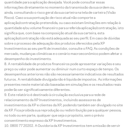
quantidade para a aplicação desejada. Você pode consultar essas
informações diretamente no momento da transmissão da sua ordem ou,
ainda, consultando o risco geral da sua carteira na tela de carteira (Visão
Risco). Caso a sua pontuação de risco atual não comporte a
aplicação/contratação pretendida, ou caso existam limitações em relação à
quantidade e/ou volume financeiro para a referida aplicação/contratação, isto
significa que, com base na composição atual da sua carteira, esta
aplicação/contratação não está adequada ao seu perfil. Em caso de dúvidas
sobre o processo de adequação dos produtos oferecidos pela XP
Investimentos ao seu perfil de investidor, consulte o FAQ. As condições de
mercado, mudanças climáticas e o cenário macroeconômico podem afetar o
desempenho do investimento.
A rentabilidade de produtos financeiros pode apresentar variações e seu
preço ou valor pode aumentar ou diminuir num curto espaço de tempo. Os
desempenhos anteriores não são necessariamente indicativos de resultados
futuros. A rentabilidade divulgada não é líquida de impostos. As informações
presentes neste material são baseadas em simulações e os resultados reais
poderão ser significativamente diferentes.
Este relatório é destinado à circulação exclusiva para a rede de
relacionamento da XP Investimentos, incluindo assessores de
investimentos da XP e clientes da XP, podendo também ser divulgado no site
da XP. Fica proibida sua reprodução ou redistribuição para qualquer pessoa,
no todo ou em parte, qualquer que seja o propósito, sem o prévio
consentimento expresso da XP Investimentos.
0800 77 20202. A Ouvidoria da XP Investimentos tem a missão de servir