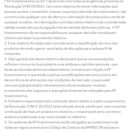
(“XP Investimentos ou XP”) de acordo com todas as exigências previstas na
Resolução CVM 20/2021, tem como objetivo fornecer informações que
possam auxiliar o investidor a tomar sua própria decisão de investimento, não
constituindo qualquer tipo de oferta ou solicitação de compra e/ou venda de
qualquer produto. As informações contidas neste relatório são consideradas
válidas na data de sua divulgação e foram obtidas de fontes públicas. A XP
Investimentos não se responsabiliza por qualquer decisão tomada pelo
cliente com base no presente relatório.
Este relatório foi elaborado considerando a classificação de risco dos
produtos de modo a gerar resultados de alocação para cada perfil de
investidor.
O(s) signatário(s) deste relatório declara(m) que as recomendações
refletem única e exclusivamente suas análises e opiniões pessoais, que
foram produzidas de forma independente, inclusive em relação à XP
Investimentos e que estão sujeitas a modificações sem aviso prévio em
decorrência de alterações nas condições de mercado, e que sua(s)
remuneração(es) é(são) indiretamente influenciada por receitas
provenientes dos negócios e operações financeiras realizadas pela XP
Investimentos.
O analista responsável pelo conteúdo deste relatório e pelo cumprimento
da Resolução CVM nº 20/2021 está indicado acima, sendo que, caso constem
a indicação de mais um analista no relatório, o responsável será o primeiro
analista credenciado a ser mencionado no relatório.
Os analistas da XP Investimentos estão obrigados ao cumprimento de
todas as regras previstas no Código de Conduta da APIMEC Brasil para o