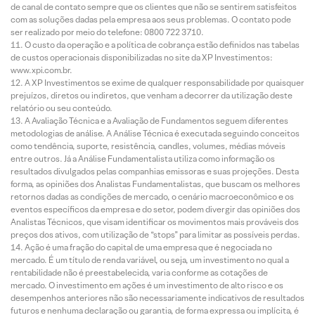
de canal de contato sempre que os clientes que não se sentirem satisfeitos
com as soluções dadas pela empresa aos seus problemas. O contato pode
ser realizado por meio do telefone: 0800 722 3710.
O custo da operação e a política de cobrança estão definidos nas tabelas
de custos operacionais disponibilizadas no site da XP Investimentos:
www.xpi.com.br.
A XP Investimentos se exime de qualquer responsabilidade por quaisquer
prejuízos, diretos ou indiretos, que venham a decorrer da utilização deste
relatório ou seu conteúdo.
A Avaliação Técnica e a Avaliação de Fundamentos seguem diferentes
metodologias de análise. A Análise Técnica é executada seguindo conceitos
como tendência, suporte, resistência, candles, volumes, médias móveis
entre outros. Já a Análise Fundamentalista utiliza como informação os
resultados divulgados pelas companhias emissoras e suas projeções. Desta
forma, as opiniões dos Analistas Fundamentalistas, que buscam os melhores
retornos dadas as condições de mercado, o cenário macroeconômico e os
eventos específicos da empresa e do setor, podem divergir das opiniões dos
Analistas Técnicos, que visam identificar os movimentos mais prováveis dos
preços dos ativos, com utilização de “stops” para limitar as possíveis perdas.
Ação é uma fração do capital de uma empresa que é negociada no
mercado. É um título de renda variável, ou seja, um investimento no qual a
rentabilidade não é preestabelecida, varia conforme as cotações de
mercado. O investimento em ações é um investimento de alto risco e os
desempenhos anteriores não são necessariamente indicativos de resultados
futuros e nenhuma declaração ou garantia, de forma expressa ou implícita, é