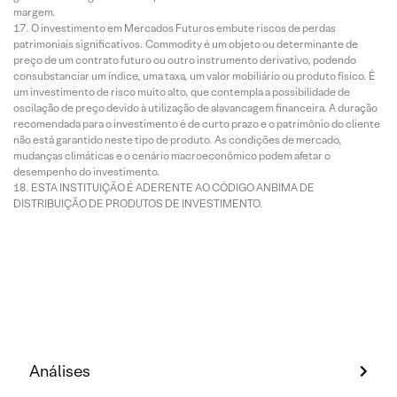
margem.
O investimento em Mercados Futuros embute riscos de perdas
patrimoniais significativos. Commodity é um objeto ou determinante de
preço de um contrato futuro ou outro instrumento derivativo, podendo
consubstanciar um índice, uma taxa, um valor mobiliário ou produto físico. É
um investimento de risco muito alto, que contempla a possibilidade de
oscilação de preço devido à utilização de alavancagem financeira. A duração
recomendada para o investimento é de curto prazo e o patrimônio do cliente
não está garantido neste tipo de produto. As condições de mercado,
mudanças climáticas e o cenário macroeconômico podem afetar o
desempenho do investimento.
ESTA INSTITUIÇÃO É ADERENTE AO CÓDIGO ANBIMA DE
DISTRIBUIÇÃO DE PRODUTOS DE INVESTIMENTO.
Análises