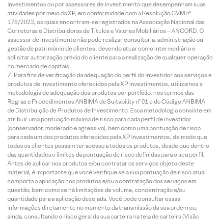
Investimentos ou por assessores de investimento que desempenham suas
atividades por meio da XP, em conformidade com a Resolução CVM nº
178/2023, os quais encontram-se registrados na Associação Nacional das
Corretoras e Distribuidoras de Títulos e Valores Mobiliários – ANCORD. O
assessor de investimento não pode realizar consultoria, administração ou
gestão de patrimônio de clientes, devendo atuar como intermediário e
solicitar autorização prévia do cliente para a realização de qualquer operação
no mercado de capitais.
Para fins de verificação da adequação do perfil do investidor aos serviços e
produtos de investimento oferecidos pela XP Investimentos, utilizamos a
metodologia de adequação dos produtos por portfólio, nos termos das
Regras e Procedimentos ANBIMA de Suitability nº 01 e do Código ANBIMA
de Distribuição de Produtos de Investimento. Essa metodologia consiste em
atribuir uma pontuação máxima de risco para cada perfil de investidor
(conservador, moderado e agressivo), bem como uma pontuação de risco
para cada um dos produtos oferecidos pela XP Investimentos, de modo que
todos os clientes possam ter acesso a todos os produtos, desde que dentro
das quantidades e limites da pontuação de risco definidas para o seu perfil.
Antes de aplicar nos produtos e/ou contratar os serviços objeto deste
material, é importante que você verifique se a sua pontuação de risco atual
comporta a aplicação nos produtos e/ou a contratação dos serviços em
questão, bem como se há limitações de volume, concentração e/ou
quantidade para a aplicação desejada. Você pode consultar essas
informações diretamente no momento da transmissão da sua ordem ou,
ainda, consultando o risco geral da sua carteira na tela de carteira (Visão