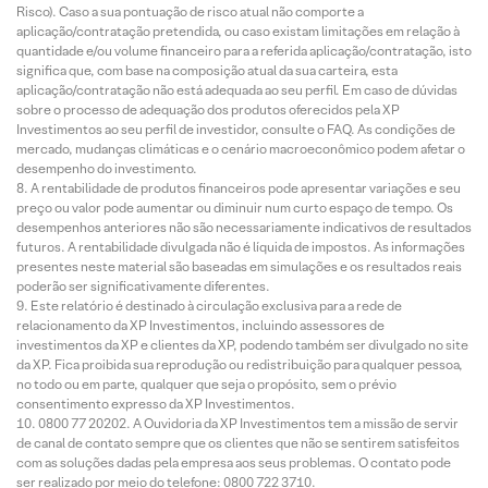
Risco). Caso a sua pontuação de risco atual não comporte a
aplicação/contratação pretendida, ou caso existam limitações em relação à
quantidade e/ou volume financeiro para a referida aplicação/contratação, isto
significa que, com base na composição atual da sua carteira, esta
aplicação/contratação não está adequada ao seu perfil. Em caso de dúvidas
sobre o processo de adequação dos produtos oferecidos pela XP
Investimentos ao seu perfil de investidor, consulte o FAQ. As condições de
mercado, mudanças climáticas e o cenário macroeconômico podem afetar o
desempenho do investimento.
A rentabilidade de produtos financeiros pode apresentar variações e seu
preço ou valor pode aumentar ou diminuir num curto espaço de tempo. Os
desempenhos anteriores não são necessariamente indicativos de resultados
futuros. A rentabilidade divulgada não é líquida de impostos. As informações
presentes neste material são baseadas em simulações e os resultados reais
poderão ser significativamente diferentes.
Este relatório é destinado à circulação exclusiva para a rede de
relacionamento da XP Investimentos, incluindo assessores de
investimentos da XP e clientes da XP, podendo também ser divulgado no site
da XP. Fica proibida sua reprodução ou redistribuição para qualquer pessoa,
no todo ou em parte, qualquer que seja o propósito, sem o prévio
consentimento expresso da XP Investimentos.
0800 77 20202. A Ouvidoria da XP Investimentos tem a missão de servir
de canal de contato sempre que os clientes que não se sentirem satisfeitos
com as soluções dadas pela empresa aos seus problemas. O contato pode
ser realizado por meio do telefone: 0800 722 3710.