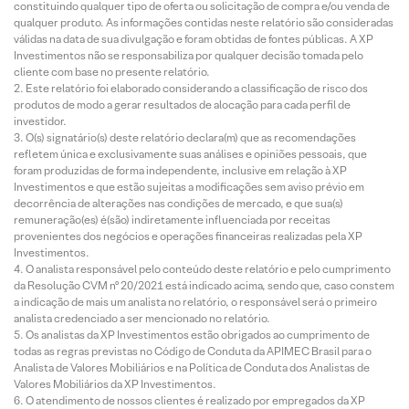
constituindo qualquer tipo de oferta ou solicitação de compra e/ou venda de
qualquer produto. As informações contidas neste relatório são consideradas
válidas na data de sua divulgação e foram obtidas de fontes públicas. A XP
Investimentos não se responsabiliza por qualquer decisão tomada pelo
cliente com base no presente relatório.
Este relatório foi elaborado considerando a classificação de risco dos
produtos de modo a gerar resultados de alocação para cada perfil de
investidor.
O(s) signatário(s) deste relatório declara(m) que as recomendações
refletem única e exclusivamente suas análises e opiniões pessoais, que
foram produzidas de forma independente, inclusive em relação à XP
Investimentos e que estão sujeitas a modificações sem aviso prévio em
decorrência de alterações nas condições de mercado, e que sua(s)
remuneração(es) é(são) indiretamente influenciada por receitas
provenientes dos negócios e operações financeiras realizadas pela XP
Investimentos.
O analista responsável pelo conteúdo deste relatório e pelo cumprimento
da Resolução CVM nº 20/2021 está indicado acima, sendo que, caso constem
a indicação de mais um analista no relatório, o responsável será o primeiro
analista credenciado a ser mencionado no relatório.
Os analistas da XP Investimentos estão obrigados ao cumprimento de
todas as regras previstas no Código de Conduta da APIMEC Brasil para o
Analista de Valores Mobiliários e na Política de Conduta dos Analistas de
Valores Mobiliários da XP Investimentos.
O atendimento de nossos clientes é realizado por empregados da XP