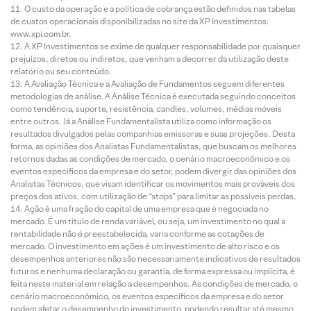
O custo da operação e a política de cobrança estão definidos nas tabelas
de custos operacionais disponibilizadas no site da XP Investimentos:
www.xpi.com.br.
A XP Investimentos se exime de qualquer responsabilidade por quaisquer
prejuízos, diretos ou indiretos, que venham a decorrer da utilização deste
relatório ou seu conteúdo.
A Avaliação Técnica e a Avaliação de Fundamentos seguem diferentes
metodologias de análise. A Análise Técnica é executada seguindo conceitos
como tendência, suporte, resistência, candles, volumes, médias móveis
entre outros. Já a Análise Fundamentalista utiliza como informação os
resultados divulgados pelas companhias emissoras e suas projeções. Desta
forma, as opiniões dos Analistas Fundamentalistas, que buscam os melhores
retornos dadas as condições de mercado, o cenário macroeconômico e os
eventos específicos da empresa e do setor, podem divergir das opiniões dos
Analistas Técnicos, que visam identificar os movimentos mais prováveis dos
preços dos ativos, com utilização de “stops” para limitar as possíveis perdas.
Ação é uma fração do capital de uma empresa que é negociada no
mercado. É um título de renda variável, ou seja, um investimento no qual a
rentabilidade não é preestabelecida, varia conforme as cotações de
mercado. O investimento em ações é um investimento de alto risco e os
desempenhos anteriores não são necessariamente indicativos de resultados
futuros e nenhuma declaração ou garantia, de forma expressa ou implícita, é
feita neste material em relação a desempenhos. As condições de mercado, o
cenário macroeconômico, os eventos específicos da empresa e do setor
podem afetar o desempenho do investimento, podendo resultar até mesmo