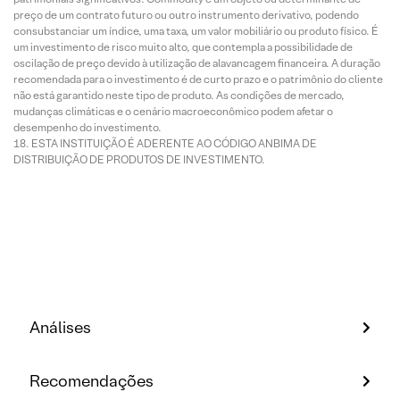
preço de um contrato futuro ou outro instrumento derivativo, podendo
consubstanciar um índice, uma taxa, um valor mobiliário ou produto físico. É
um investimento de risco muito alto, que contempla a possibilidade de
oscilação de preço devido à utilização de alavancagem financeira. A duração
recomendada para o investimento é de curto prazo e o patrimônio do cliente
não está garantido neste tipo de produto. As condições de mercado,
mudanças climáticas e o cenário macroeconômico podem afetar o
desempenho do investimento.
ESTA INSTITUIÇÃO É ADERENTE AO CÓDIGO ANBIMA DE
DISTRIBUIÇÃO DE PRODUTOS DE INVESTIMENTO.
Análises
Recomendações