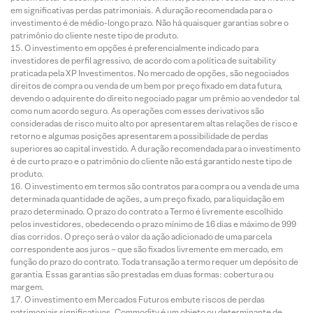
em significativas perdas patrimoniais. A duração recomendada para o
investimento é de médio-longo prazo. Não há quaisquer garantias sobre o
patrimônio do cliente neste tipo de produto.
O investimento em opções é preferencialmente indicado para
investidores de perfil agressivo, de acordo com a política de suitability
praticada pela XP Investimentos. No mercado de opções, são negociados
direitos de compra ou venda de um bem por preço fixado em data futura,
devendo o adquirente do direito negociado pagar um prêmio ao vendedor tal
como num acordo seguro. As operações com esses derivativos são
consideradas de risco muito alto por apresentarem altas relações de risco e
retorno e algumas posições apresentarem a possibilidade de perdas
superiores ao capital investido. A duração recomendada para o investimento
é de curto prazo e o patrimônio do cliente não está garantido neste tipo de
produto.
O investimento em termos são contratos para compra ou a venda de uma
determinada quantidade de ações, a um preço fixado, para liquidação em
prazo determinado. O prazo do contrato a Termo é livremente escolhido
pelos investidores, obedecendo o prazo mínimo de 16 dias e máximo de 999
dias corridos. O preço será o valor da ação adicionado de uma parcela
correspondente aos juros – que são fixados livremente em mercado, em
função do prazo do contrato. Toda transação a termo requer um depósito de
garantia. Essas garantias são prestadas em duas formas: cobertura ou
margem.
O investimento em Mercados Futuros embute riscos de perdas
patrimoniais significativos. Commodity é um objeto ou determinante de