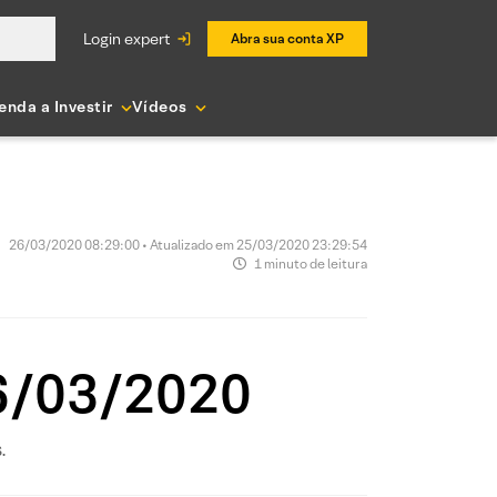
login expert
Abra sua conta XP
enda a Investir
Vídeos
26/03/2020 08:29:00 • Atualizado em 25/03/2020 23:29:54
1 minuto de leitura
26/03/2020
.