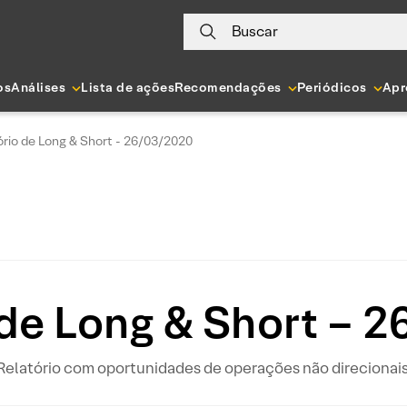
Buscar
os
Análises
Lista de ações
Recomendações
Periódicos
Apr
ório de Long & Short - 26/03/2020
 de Long & Short – 
Relatório com oportunidades de operações não direcionais