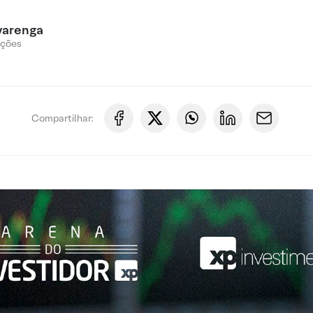
varenga
Ações
Compartilhar: