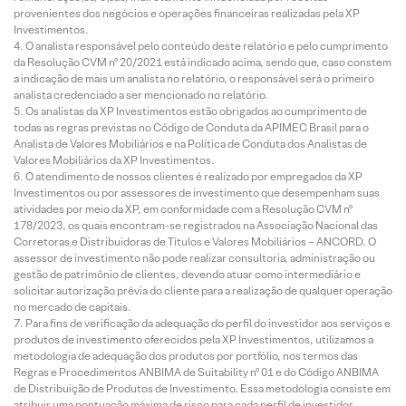
provenientes dos negócios e operações financeiras realizadas pela XP
Investimentos.
O analista responsável pelo conteúdo deste relatório e pelo cumprimento
da Resolução CVM nº 20/2021 está indicado acima, sendo que, caso constem
a indicação de mais um analista no relatório, o responsável será o primeiro
analista credenciado a ser mencionado no relatório.
Os analistas da XP Investimentos estão obrigados ao cumprimento de
todas as regras previstas no Código de Conduta da APIMEC Brasil para o
Analista de Valores Mobiliários e na Política de Conduta dos Analistas de
Valores Mobiliários da XP Investimentos.
O atendimento de nossos clientes é realizado por empregados da XP
Investimentos ou por assessores de investimento que desempenham suas
atividades por meio da XP, em conformidade com a Resolução CVM nº
178/2023, os quais encontram-se registrados na Associação Nacional das
Corretoras e Distribuidoras de Títulos e Valores Mobiliários – ANCORD. O
assessor de investimento não pode realizar consultoria, administração ou
gestão de patrimônio de clientes, devendo atuar como intermediário e
solicitar autorização prévia do cliente para a realização de qualquer operação
no mercado de capitais.
Para fins de verificação da adequação do perfil do investidor aos serviços e
produtos de investimento oferecidos pela XP Investimentos, utilizamos a
metodologia de adequação dos produtos por portfólio, nos termos das
Regras e Procedimentos ANBIMA de Suitability nº 01 e do Código ANBIMA
de Distribuição de Produtos de Investimento. Essa metodologia consiste em
atribuir uma pontuação máxima de risco para cada perfil de investidor