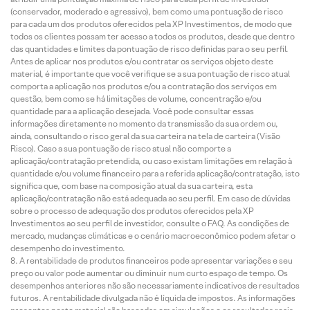
(conservador, moderado e agressivo), bem como uma pontuação de risco
para cada um dos produtos oferecidos pela XP Investimentos, de modo que
todos os clientes possam ter acesso a todos os produtos, desde que dentro
das quantidades e limites da pontuação de risco definidas para o seu perfil.
Antes de aplicar nos produtos e/ou contratar os serviços objeto deste
material, é importante que você verifique se a sua pontuação de risco atual
comporta a aplicação nos produtos e/ou a contratação dos serviços em
questão, bem como se há limitações de volume, concentração e/ou
quantidade para a aplicação desejada. Você pode consultar essas
informações diretamente no momento da transmissão da sua ordem ou,
ainda, consultando o risco geral da sua carteira na tela de carteira (Visão
Risco). Caso a sua pontuação de risco atual não comporte a
aplicação/contratação pretendida, ou caso existam limitações em relação à
quantidade e/ou volume financeiro para a referida aplicação/contratação, isto
significa que, com base na composição atual da sua carteira, esta
aplicação/contratação não está adequada ao seu perfil. Em caso de dúvidas
sobre o processo de adequação dos produtos oferecidos pela XP
Investimentos ao seu perfil de investidor, consulte o FAQ. As condições de
mercado, mudanças climáticas e o cenário macroeconômico podem afetar o
desempenho do investimento.
A rentabilidade de produtos financeiros pode apresentar variações e seu
preço ou valor pode aumentar ou diminuir num curto espaço de tempo. Os
desempenhos anteriores não são necessariamente indicativos de resultados
futuros. A rentabilidade divulgada não é líquida de impostos. As informações