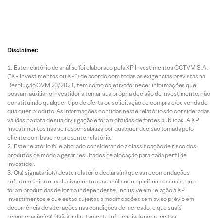
Disclaimer:
Este relatório de análise foi elaborado pela XP Investimentos CCTVM S.A.
(“XP Investimentos ou XP”) de acordo com todas as exigências previstas na
Resolução CVM 20/2021, tem como objetivo fornecer informações que
possam auxiliar o investidor a tomar sua própria decisão de investimento, não
constituindo qualquer tipo de oferta ou solicitação de compra e/ou venda de
qualquer produto. As informações contidas neste relatório são consideradas
válidas na data de sua divulgação e foram obtidas de fontes públicas. A XP
Investimentos não se responsabiliza por qualquer decisão tomada pelo
cliente com base no presente relatório.
Este relatório foi elaborado considerando a classificação de risco dos
produtos de modo a gerar resultados de alocação para cada perfil de
investidor.
O(s) signatário(s) deste relatório declara(m) que as recomendações
refletem única e exclusivamente suas análises e opiniões pessoais, que
foram produzidas de forma independente, inclusive em relação à XP
Investimentos e que estão sujeitas a modificações sem aviso prévio em
decorrência de alterações nas condições de mercado, e que sua(s)
remuneração(es) é(são) indiretamente influenciada por receitas