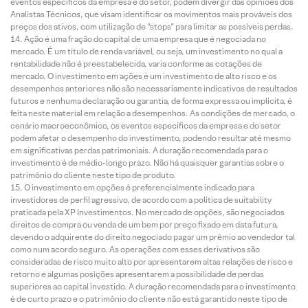
eventos específicos da empresa e do setor, podem divergir das opiniões dos
Analistas Técnicos, que visam identificar os movimentos mais prováveis dos
preços dos ativos, com utilização de “stops” para limitar as possíveis perdas.
Ação é uma fração do capital de uma empresa que é negociada no
mercado. É um título de renda variável, ou seja, um investimento no qual a
rentabilidade não é preestabelecida, varia conforme as cotações de
mercado. O investimento em ações é um investimento de alto risco e os
desempenhos anteriores não são necessariamente indicativos de resultados
futuros e nenhuma declaração ou garantia, de forma expressa ou implícita, é
feita neste material em relação a desempenhos. As condições de mercado, o
cenário macroeconômico, os eventos específicos da empresa e do setor
podem afetar o desempenho do investimento, podendo resultar até mesmo
em significativas perdas patrimoniais. A duração recomendada para o
investimento é de médio-longo prazo. Não há quaisquer garantias sobre o
patrimônio do cliente neste tipo de produto.
O investimento em opções é preferencialmente indicado para
investidores de perfil agressivo, de acordo com a política de suitability
praticada pela XP Investimentos. No mercado de opções, são negociados
direitos de compra ou venda de um bem por preço fixado em data futura,
devendo o adquirente do direito negociado pagar um prêmio ao vendedor tal
como num acordo seguro. As operações com esses derivativos são
consideradas de risco muito alto por apresentarem altas relações de risco e
retorno e algumas posições apresentarem a possibilidade de perdas
superiores ao capital investido. A duração recomendada para o investimento
é de curto prazo e o patrimônio do cliente não está garantido neste tipo de