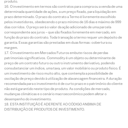
produto.
O investimento em termos são contratos para compra ou a venda de uma
determinada quantidade de ações, a um preço fixado, para liquidação em
prazo determinado. O prazo do contrato a Termo é livremente escolhido
pelos investidores, obedecendo o prazo mínimo de 16 dias e máximo de 999
dias corridos. O preço será o valor da ação adicionado de uma parcela
correspondente aos juros – que são fixados livremente em mercado, em
função do prazo do contrato. Toda transação a termo requer um depósito de
garantia. Essas garantias são prestadas em duas formas: cobertura ou
margem.
O investimento em Mercados Futuros embute riscos de perdas
patrimoniais significativos. Commodity é um objeto ou determinante de
preço de um contrato futuro ou outro instrumento derivativo, podendo
consubstanciar um índice, uma taxa, um valor mobiliário ou produto físico. É
um investimento de risco muito alto, que contempla a possibilidade de
oscilação de preço devido à utilização de alavancagem financeira. A duração
recomendada para o investimento é de curto prazo e o patrimônio do cliente
não está garantido neste tipo de produto. As condições de mercado,
mudanças climáticas e o cenário macroeconômico podem afetar o
desempenho do investimento.
ESTA INSTITUIÇÃO É ADERENTE AO CÓDIGO ANBIMA DE
DISTRIBUIÇÃO DE PRODUTOS DE INVESTIMENTO.