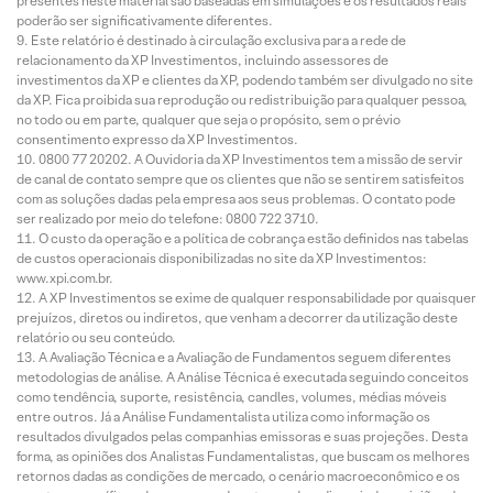
presentes neste material são baseadas em simulações e os resultados reais
poderão ser significativamente diferentes.
Este relatório é destinado à circulação exclusiva para a rede de
relacionamento da XP Investimentos, incluindo assessores de
investimentos da XP e clientes da XP, podendo também ser divulgado no site
da XP. Fica proibida sua reprodução ou redistribuição para qualquer pessoa,
no todo ou em parte, qualquer que seja o propósito, sem o prévio
consentimento expresso da XP Investimentos.
0800 77 20202. A Ouvidoria da XP Investimentos tem a missão de servir
de canal de contato sempre que os clientes que não se sentirem satisfeitos
com as soluções dadas pela empresa aos seus problemas. O contato pode
ser realizado por meio do telefone: 0800 722 3710.
O custo da operação e a política de cobrança estão definidos nas tabelas
de custos operacionais disponibilizadas no site da XP Investimentos:
www.xpi.com.br.
A XP Investimentos se exime de qualquer responsabilidade por quaisquer
prejuízos, diretos ou indiretos, que venham a decorrer da utilização deste
relatório ou seu conteúdo.
A Avaliação Técnica e a Avaliação de Fundamentos seguem diferentes
metodologias de análise. A Análise Técnica é executada seguindo conceitos
como tendência, suporte, resistência, candles, volumes, médias móveis
entre outros. Já a Análise Fundamentalista utiliza como informação os
resultados divulgados pelas companhias emissoras e suas projeções. Desta
forma, as opiniões dos Analistas Fundamentalistas, que buscam os melhores
retornos dadas as condições de mercado, o cenário macroeconômico e os