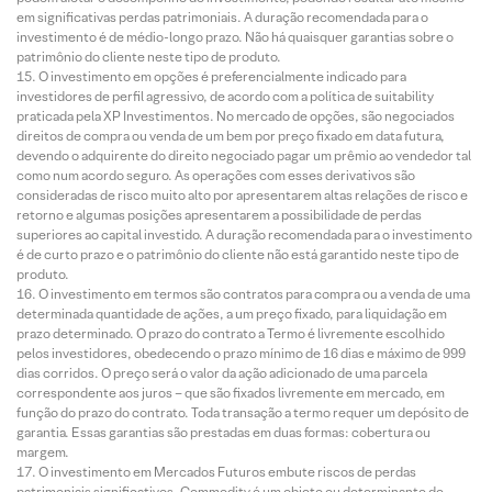
em significativas perdas patrimoniais. A duração recomendada para o
investimento é de médio-longo prazo. Não há quaisquer garantias sobre o
patrimônio do cliente neste tipo de produto.
O investimento em opções é preferencialmente indicado para
investidores de perfil agressivo, de acordo com a política de suitability
praticada pela XP Investimentos. No mercado de opções, são negociados
direitos de compra ou venda de um bem por preço fixado em data futura,
devendo o adquirente do direito negociado pagar um prêmio ao vendedor tal
como num acordo seguro. As operações com esses derivativos são
consideradas de risco muito alto por apresentarem altas relações de risco e
retorno e algumas posições apresentarem a possibilidade de perdas
superiores ao capital investido. A duração recomendada para o investimento
é de curto prazo e o patrimônio do cliente não está garantido neste tipo de
produto.
O investimento em termos são contratos para compra ou a venda de uma
determinada quantidade de ações, a um preço fixado, para liquidação em
prazo determinado. O prazo do contrato a Termo é livremente escolhido
pelos investidores, obedecendo o prazo mínimo de 16 dias e máximo de 999
dias corridos. O preço será o valor da ação adicionado de uma parcela
correspondente aos juros – que são fixados livremente em mercado, em
função do prazo do contrato. Toda transação a termo requer um depósito de
garantia. Essas garantias são prestadas em duas formas: cobertura ou
margem.
O investimento em Mercados Futuros embute riscos de perdas
patrimoniais significativos. Commodity é um objeto ou determinante de