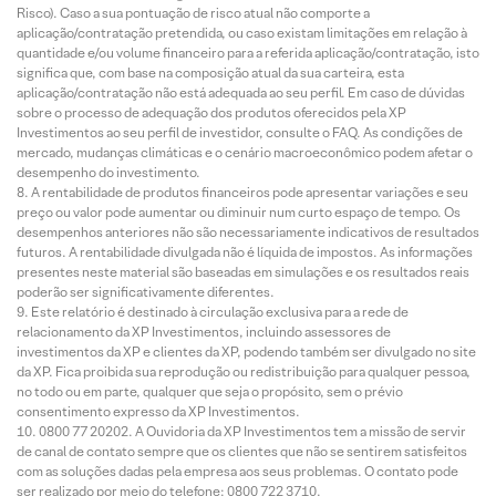
Risco). Caso a sua pontuação de risco atual não comporte a
aplicação/contratação pretendida, ou caso existam limitações em relação à
quantidade e/ou volume financeiro para a referida aplicação/contratação, isto
significa que, com base na composição atual da sua carteira, esta
aplicação/contratação não está adequada ao seu perfil. Em caso de dúvidas
sobre o processo de adequação dos produtos oferecidos pela XP
Investimentos ao seu perfil de investidor, consulte o FAQ. As condições de
mercado, mudanças climáticas e o cenário macroeconômico podem afetar o
desempenho do investimento.
A rentabilidade de produtos financeiros pode apresentar variações e seu
preço ou valor pode aumentar ou diminuir num curto espaço de tempo. Os
desempenhos anteriores não são necessariamente indicativos de resultados
futuros. A rentabilidade divulgada não é líquida de impostos. As informações
presentes neste material são baseadas em simulações e os resultados reais
poderão ser significativamente diferentes.
Este relatório é destinado à circulação exclusiva para a rede de
relacionamento da XP Investimentos, incluindo assessores de
investimentos da XP e clientes da XP, podendo também ser divulgado no site
da XP. Fica proibida sua reprodução ou redistribuição para qualquer pessoa,
no todo ou em parte, qualquer que seja o propósito, sem o prévio
consentimento expresso da XP Investimentos.
0800 77 20202. A Ouvidoria da XP Investimentos tem a missão de servir
de canal de contato sempre que os clientes que não se sentirem satisfeitos
com as soluções dadas pela empresa aos seus problemas. O contato pode
ser realizado por meio do telefone: 0800 722 3710.