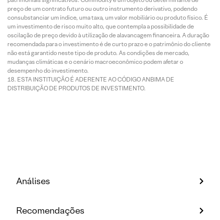
preço de um contrato futuro ou outro instrumento derivativo, podendo
consubstanciar um índice, uma taxa, um valor mobiliário ou produto físico. É
um investimento de risco muito alto, que contempla a possibilidade de
oscilação de preço devido à utilização de alavancagem financeira. A duração
recomendada para o investimento é de curto prazo e o patrimônio do cliente
não está garantido neste tipo de produto. As condições de mercado,
mudanças climáticas e o cenário macroeconômico podem afetar o
desempenho do investimento.
ESTA INSTITUIÇÃO É ADERENTE AO CÓDIGO ANBIMA DE
DISTRIBUIÇÃO DE PRODUTOS DE INVESTIMENTO.
Análises
Recomendações