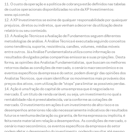
O custo da operação e a política de cobrança estão definidos nas tabelas
de custos operacionais disponibilizadas no site da XP Investimentos:
www.xpi.com.br.
A XP Investimentos se exime de qualquer responsabilidade por quaisquer
prejuízos, diretos ou indiretos, que venham a decorrer da utilização deste
relatório ou seu conteúdo.
A Avaliação Técnica e a Avaliação de Fundamentos seguem diferentes
metodologias de análise. A Análise Técnica é executada seguindo conceitos
como tendência, suporte, resistência, candles, volumes, médias móveis
entre outros. Já a Análise Fundamentalista utiliza como informação os
resultados divulgados pelas companhias emissoras e suas projeções. Desta
forma, as opiniões dos Analistas Fundamentalistas, que buscam os melhores
retornos dadas as condições de mercado, o cenário macroeconômico e os
eventos específicos da empresa e do setor, podem divergir das opiniões dos
Analistas Técnicos, que visam identificar os movimentos mais prováveis dos
preços dos ativos, com utilização de “stops” para limitar as possíveis perdas.
Ação é uma fração do capital de uma empresa que é negociada no
mercado. É um título de renda variável, ou seja, um investimento no qual a
rentabilidade não é preestabelecida, varia conforme as cotações de
mercado. O investimento em ações é um investimento de alto risco e os
desempenhos anteriores não são necessariamente indicativos de resultados
futuros e nenhuma declaração ou garantia, de forma expressa ou implícita, é
feita neste material em relação a desempenhos. As condições de mercado, o
cenário macroeconômico, os eventos específicos da empresa e do setor
podem afetar o desempenho do investimento, podendo resultar até mesmo