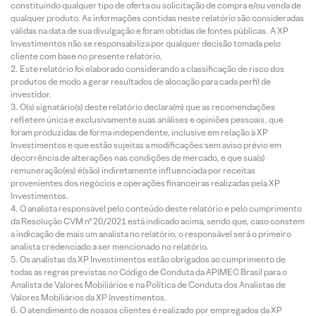
constituindo qualquer tipo de oferta ou solicitação de compra e/ou venda de
qualquer produto. As informações contidas neste relatório são consideradas
válidas na data de sua divulgação e foram obtidas de fontes públicas. A XP
Investimentos não se responsabiliza por qualquer decisão tomada pelo
cliente com base no presente relatório.
Este relatório foi elaborado considerando a classificação de risco dos
produtos de modo a gerar resultados de alocação para cada perfil de
investidor.
O(s) signatário(s) deste relatório declara(m) que as recomendações
refletem única e exclusivamente suas análises e opiniões pessoais, que
foram produzidas de forma independente, inclusive em relação à XP
Investimentos e que estão sujeitas a modificações sem aviso prévio em
decorrência de alterações nas condições de mercado, e que sua(s)
remuneração(es) é(são) indiretamente influenciada por receitas
provenientes dos negócios e operações financeiras realizadas pela XP
Investimentos.
O analista responsável pelo conteúdo deste relatório e pelo cumprimento
da Resolução CVM nº 20/2021 está indicado acima, sendo que, caso constem
a indicação de mais um analista no relatório, o responsável será o primeiro
analista credenciado a ser mencionado no relatório.
Os analistas da XP Investimentos estão obrigados ao cumprimento de
todas as regras previstas no Código de Conduta da APIMEC Brasil para o
Analista de Valores Mobiliários e na Política de Conduta dos Analistas de
Valores Mobiliários da XP Investimentos.
O atendimento de nossos clientes é realizado por empregados da XP