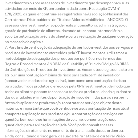
Investimentos ou por assessores de investimento que desempenham suas
atividades por meio da XP, em conformidade com a Resolução CVM nº
178/2023, os quais encontram-se registrados na Associação Nacional das
Corretoras e Distribuidoras de Títulos e Valores Mobiliários – ANCORD. O
assessor de investimento não pode realizar consultoria, administração ou
gestão de patrimônio de clientes, devendo atuar como intermediário e
solicitar autorização prévia do cliente para a realização de qualquer operação
no mercado de capitais.
Para fins de verificação da adequação do perfil do investidor aos serviços e
produtos de investimento oferecidos pela XP Investimentos, utilizamos a
metodologia de adequação dos produtos por portfólio, nos termos das
Regras e Procedimentos ANBIMA de Suitability nº 01 e do Código ANBIMA
de Distribuição de Produtos de Investimento. Essa metodologia consiste em
atribuir uma pontuação máxima de risco para cada perfil de investidor
(conservador, moderado e agressivo), bem como uma pontuação de risco
para cada um dos produtos oferecidos pela XP Investimentos, de modo que
todos os clientes possam ter acesso a todos os produtos, desde que dentro
das quantidades e limites da pontuação de risco definidas para o seu perfil.
Antes de aplicar nos produtos e/ou contratar os serviços objeto deste
material, é importante que você verifique se a sua pontuação de risco atual
comporta a aplicação nos produtos e/ou a contratação dos serviços em
questão, bem como se há limitações de volume, concentração e/ou
quantidade para a aplicação desejada. Você pode consultar essas
informações diretamente no momento da transmissão da sua ordem ou,
ainda, consultando o risco geral da sua carteira na tela de carteira (Visão