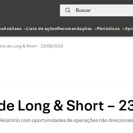
Buscar
os
Análises
Lista de ações
Recomendações
Periódicos
Apr
ório de Long & Short - 23/08/2019
 de Long & Short – 
Relatório com oportunidades de operações não direcionais