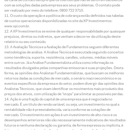
com as soluções dadas pela empresa aos seus problemas. O contato pode
ser realizado por meio do telefone: 0800 722 3710.
O custo da operação e a política de cobrança estão definidos nas tabelas
de custos operacionais disponibilizadas no site da XP Investimentos:
www.xpi.com.br.
A XP Investimentos se exime de qualquer responsabilidade por quaisquer
prejuízos, diretos ou indiretos, que venham a decorrer da utilização deste
relatório ou seu conteúdo.
A Avaliação Técnica e a Avaliação de Fundamentos seguem diferentes
metodologias de análise. A Análise Técnica é executada seguindo conceitos
como tendência, suporte, resistência, candles, volumes, médias móveis
entre outros. Já a Análise Fundamentalista utiliza como informação os
resultados divulgados pelas companhias emissoras e suas projeções. Desta
forma, as opiniões dos Analistas Fundamentalistas, que buscam os melhores
retornos dadas as condições de mercado, o cenário macroeconômico e os
eventos específicos da empresa e do setor, podem divergir das opiniões dos
Analistas Técnicos, que visam identificar os movimentos mais prováveis dos
preços dos ativos, com utilização de “stops” para limitar as possíveis perdas.
Ação é uma fração do capital de uma empresa que é negociada no
mercado. É um título de renda variável, ou seja, um investimento no qual a
rentabilidade não é preestabelecida, varia conforme as cotações de
mercado. O investimento em ações é um investimento de alto risco e os
desempenhos anteriores não são necessariamente indicativos de resultados
futuros e nenhuma declaração ou garantia, de forma expressa ou implícita, é