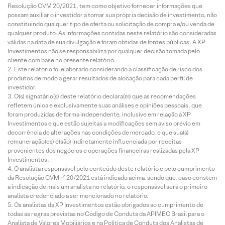
Resolução CVM 20/2021, tem como objetivo fornecer informações que
possam auxiliar o investidor a tomar sua própria decisão de investimento, não
constituindo qualquer tipo de oferta ou solicitação de compra e/ou venda de
qualquer produto. As informações contidas neste relatório são consideradas
válidas na data de sua divulgação e foram obtidas de fontes públicas. A XP
Investimentos não se responsabiliza por qualquer decisão tomada pelo
cliente com base no presente relatório.
Este relatório foi elaborado considerando a classificação de risco dos
produtos de modo a gerar resultados de alocação para cada perfil de
investidor.
O(s) signatário(s) deste relatório declara(m) que as recomendações
refletem única e exclusivamente suas análises e opiniões pessoais, que
foram produzidas de forma independente, inclusive em relação à XP
Investimentos e que estão sujeitas a modificações sem aviso prévio em
decorrência de alterações nas condições de mercado, e que sua(s)
remuneração(es) é(são) indiretamente influenciada por receitas
provenientes dos negócios e operações financeiras realizadas pela XP
Investimentos.
O analista responsável pelo conteúdo deste relatório e pelo cumprimento
da Resolução CVM nº 20/2021 está indicado acima, sendo que, caso constem
a indicação de mais um analista no relatório, o responsável será o primeiro
analista credenciado a ser mencionado no relatório.
Os analistas da XP Investimentos estão obrigados ao cumprimento de
todas as regras previstas no Código de Conduta da APIMEC Brasil para o
Analista de Valores Mobiliários e na Política de Conduta dos Analistas de