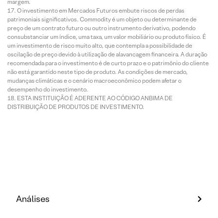
margem.
O investimento em Mercados Futuros embute riscos de perdas
patrimoniais significativos. Commodity é um objeto ou determinante de
preço de um contrato futuro ou outro instrumento derivativo, podendo
consubstanciar um índice, uma taxa, um valor mobiliário ou produto físico. É
um investimento de risco muito alto, que contempla a possibilidade de
oscilação de preço devido à utilização de alavancagem financeira. A duração
recomendada para o investimento é de curto prazo e o patrimônio do cliente
não está garantido neste tipo de produto. As condições de mercado,
mudanças climáticas e o cenário macroeconômico podem afetar o
desempenho do investimento.
ESTA INSTITUIÇÃO É ADERENTE AO CÓDIGO ANBIMA DE
DISTRIBUIÇÃO DE PRODUTOS DE INVESTIMENTO.
Análises