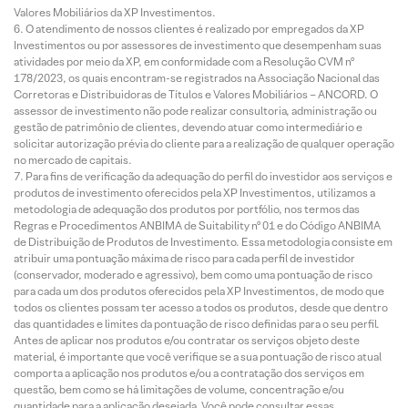
Valores Mobiliários da XP Investimentos.
O atendimento de nossos clientes é realizado por empregados da XP
Investimentos ou por assessores de investimento que desempenham suas
atividades por meio da XP, em conformidade com a Resolução CVM nº
178/2023, os quais encontram-se registrados na Associação Nacional das
Corretoras e Distribuidoras de Títulos e Valores Mobiliários – ANCORD. O
assessor de investimento não pode realizar consultoria, administração ou
gestão de patrimônio de clientes, devendo atuar como intermediário e
solicitar autorização prévia do cliente para a realização de qualquer operação
no mercado de capitais.
Para fins de verificação da adequação do perfil do investidor aos serviços e
produtos de investimento oferecidos pela XP Investimentos, utilizamos a
metodologia de adequação dos produtos por portfólio, nos termos das
Regras e Procedimentos ANBIMA de Suitability nº 01 e do Código ANBIMA
de Distribuição de Produtos de Investimento. Essa metodologia consiste em
atribuir uma pontuação máxima de risco para cada perfil de investidor
(conservador, moderado e agressivo), bem como uma pontuação de risco
para cada um dos produtos oferecidos pela XP Investimentos, de modo que
todos os clientes possam ter acesso a todos os produtos, desde que dentro
das quantidades e limites da pontuação de risco definidas para o seu perfil.
Antes de aplicar nos produtos e/ou contratar os serviços objeto deste
material, é importante que você verifique se a sua pontuação de risco atual
comporta a aplicação nos produtos e/ou a contratação dos serviços em
questão, bem como se há limitações de volume, concentração e/ou
quantidade para a aplicação desejada. Você pode consultar essas