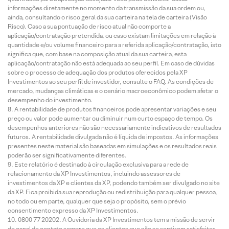
informações diretamente no momento da transmissão da sua ordem ou,
ainda, consultando o risco geral da sua carteira na tela de carteira (Visão
Risco). Caso a sua pontuação de risco atual não comporte a
aplicação/contratação pretendida, ou caso existam limitações em relação à
quantidade e/ou volume financeiro para a referida aplicação/contratação, isto
significa que, com base na composição atual da sua carteira, esta
aplicação/contratação não está adequada ao seu perfil. Em caso de dúvidas
sobre o processo de adequação dos produtos oferecidos pela XP
Investimentos ao seu perfil de investidor, consulte o FAQ. As condições de
mercado, mudanças climáticas e o cenário macroeconômico podem afetar o
desempenho do investimento.
A rentabilidade de produtos financeiros pode apresentar variações e seu
preço ou valor pode aumentar ou diminuir num curto espaço de tempo. Os
desempenhos anteriores não são necessariamente indicativos de resultados
futuros. A rentabilidade divulgada não é líquida de impostos. As informações
presentes neste material são baseadas em simulações e os resultados reais
poderão ser significativamente diferentes.
Este relatório é destinado à circulação exclusiva para a rede de
relacionamento da XP Investimentos, incluindo assessores de
investimentos da XP e clientes da XP, podendo também ser divulgado no site
da XP. Fica proibida sua reprodução ou redistribuição para qualquer pessoa,
no todo ou em parte, qualquer que seja o propósito, sem o prévio
consentimento expresso da XP Investimentos.
0800 77 20202. A Ouvidoria da XP Investimentos tem a missão de servir
de canal de contato sempre que os clientes que não se sentirem satisfeitos