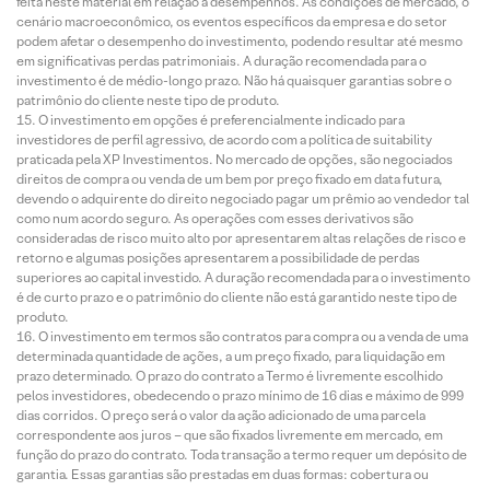
feita neste material em relação a desempenhos. As condições de mercado, o
cenário macroeconômico, os eventos específicos da empresa e do setor
podem afetar o desempenho do investimento, podendo resultar até mesmo
em significativas perdas patrimoniais. A duração recomendada para o
investimento é de médio-longo prazo. Não há quaisquer garantias sobre o
patrimônio do cliente neste tipo de produto.
O investimento em opções é preferencialmente indicado para
investidores de perfil agressivo, de acordo com a política de suitability
praticada pela XP Investimentos. No mercado de opções, são negociados
direitos de compra ou venda de um bem por preço fixado em data futura,
devendo o adquirente do direito negociado pagar um prêmio ao vendedor tal
como num acordo seguro. As operações com esses derivativos são
consideradas de risco muito alto por apresentarem altas relações de risco e
retorno e algumas posições apresentarem a possibilidade de perdas
superiores ao capital investido. A duração recomendada para o investimento
é de curto prazo e o patrimônio do cliente não está garantido neste tipo de
produto.
O investimento em termos são contratos para compra ou a venda de uma
determinada quantidade de ações, a um preço fixado, para liquidação em
prazo determinado. O prazo do contrato a Termo é livremente escolhido
pelos investidores, obedecendo o prazo mínimo de 16 dias e máximo de 999
dias corridos. O preço será o valor da ação adicionado de uma parcela
correspondente aos juros – que são fixados livremente em mercado, em
função do prazo do contrato. Toda transação a termo requer um depósito de
garantia. Essas garantias são prestadas em duas formas: cobertura ou