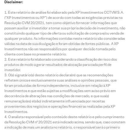
Disclaimer:
Este relatório de análise foi elaborado pela XP Investimentos CCTVM S.A.
(“XP Investimentos ou XP”) de acordo com todas as exigências previstas na
Resolução CVM 20/2021, tem como objetivo fornecer informações que
possam auxiliar o investidor a tomar sua própria decisão de investimento, não
constituindo qualquer tipo de oferta ou solicitação de compra e/ou venda de
qualquer produto. As informações contidas neste relatório são consideradas
válidas na data de sua divulgação e foram obtidas de fontes públicas. A XP
Investimentos não se responsabiliza por qualquer decisão tomada pelo
cliente com base no presente relatório.
Este relatório foi elaborado considerando a classificação de risco dos
produtos de modo a gerar resultados de alocação para cada perfil de
investidor.
O(s) signatário(s) deste relatório declara(m) que as recomendações
refletem única e exclusivamente suas análises e opiniões pessoais, que
foram produzidas de forma independente, inclusive em relação à XP
Investimentos e que estão sujeitas a modificações sem aviso prévio em
decorrência de alterações nas condições de mercado, e que sua(s)
remuneração(es) é(são) indiretamente influenciada por receitas
provenientes dos negócios e operações financeiras realizadas pela XP
Investimentos.
O analista responsável pelo conteúdo deste relatório e pelo cumprimento
da Resolução CVM nº 20/2021 está indicado acima, sendo que, caso constem
a indicação de mais um analista no relatório, o responsável será o primeiro