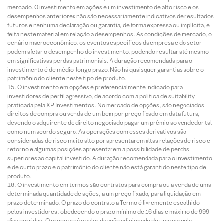
mercado. O investimento em ações é um investimento de alto risco e os
desempenhos anteriores não são necessariamente indicativos de resultados
futuros e nenhuma declaração ou garantia, de forma expressa ou implícita, é
feita neste material em relação a desempenhos. As condições de mercado, o
cenário macroeconômico, os eventos específicos da empresa e do setor
podem afetar o desempenho do investimento, podendo resultar até mesmo
em significativas perdas patrimoniais. A duração recomendada para o
investimento é de médio-longo prazo. Não há quaisquer garantias sobre o
patrimônio do cliente neste tipo de produto.
O investimento em opções é preferencialmente indicado para
investidores de perfil agressivo, de acordo com a política de suitability
praticada pela XP Investimentos. No mercado de opções, são negociados
direitos de compra ou venda de um bem por preço fixado em data futura,
devendo o adquirente do direito negociado pagar um prêmio ao vendedor tal
como num acordo seguro. As operações com esses derivativos são
consideradas de risco muito alto por apresentarem altas relações de risco e
retorno e algumas posições apresentarem a possibilidade de perdas
superiores ao capital investido. A duração recomendada para o investimento
é de curto prazo e o patrimônio do cliente não está garantido neste tipo de
produto.
O investimento em termos são contratos para compra ou a venda de uma
determinada quantidade de ações, a um preço fixado, para liquidação em
prazo determinado. O prazo do contrato a Termo é livremente escolhido
pelos investidores, obedecendo o prazo mínimo de 16 dias e máximo de 999
dias corridos. O preço será o valor da ação adicionado de uma parcela