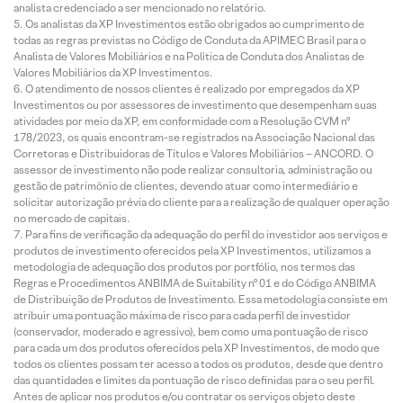
analista credenciado a ser mencionado no relatório.
Os analistas da XP Investimentos estão obrigados ao cumprimento de
todas as regras previstas no Código de Conduta da APIMEC Brasil para o
Analista de Valores Mobiliários e na Política de Conduta dos Analistas de
Valores Mobiliários da XP Investimentos.
O atendimento de nossos clientes é realizado por empregados da XP
Investimentos ou por assessores de investimento que desempenham suas
atividades por meio da XP, em conformidade com a Resolução CVM nº
178/2023, os quais encontram-se registrados na Associação Nacional das
Corretoras e Distribuidoras de Títulos e Valores Mobiliários – ANCORD. O
assessor de investimento não pode realizar consultoria, administração ou
gestão de patrimônio de clientes, devendo atuar como intermediário e
solicitar autorização prévia do cliente para a realização de qualquer operação
no mercado de capitais.
Para fins de verificação da adequação do perfil do investidor aos serviços e
produtos de investimento oferecidos pela XP Investimentos, utilizamos a
metodologia de adequação dos produtos por portfólio, nos termos das
Regras e Procedimentos ANBIMA de Suitability nº 01 e do Código ANBIMA
de Distribuição de Produtos de Investimento. Essa metodologia consiste em
atribuir uma pontuação máxima de risco para cada perfil de investidor
(conservador, moderado e agressivo), bem como uma pontuação de risco
para cada um dos produtos oferecidos pela XP Investimentos, de modo que
todos os clientes possam ter acesso a todos os produtos, desde que dentro
das quantidades e limites da pontuação de risco definidas para o seu perfil.
Antes de aplicar nos produtos e/ou contratar os serviços objeto deste