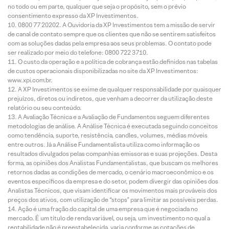
no todo ou em parte, qualquer que seja o propósito, sem o prévio
consentimento expresso da XP Investimentos.
0800 77 20202. A Ouvidoria da XP Investimentos tem a missão de servir
de canal de contato sempre que os clientes que não se sentirem satisfeitos
com as soluções dadas pela empresa aos seus problemas. O contato pode
ser realizado por meio do telefone: 0800 722 3710.
O custo da operação e a política de cobrança estão definidos nas tabelas
de custos operacionais disponibilizadas no site da XP Investimentos:
www.xpi.com.br.
A XP Investimentos se exime de qualquer responsabilidade por quaisquer
prejuízos, diretos ou indiretos, que venham a decorrer da utilização deste
relatório ou seu conteúdo.
A Avaliação Técnica e a Avaliação de Fundamentos seguem diferentes
metodologias de análise. A Análise Técnica é executada seguindo conceitos
como tendência, suporte, resistência, candles, volumes, médias móveis
entre outros. Já a Análise Fundamentalista utiliza como informação os
resultados divulgados pelas companhias emissoras e suas projeções. Desta
forma, as opiniões dos Analistas Fundamentalistas, que buscam os melhores
retornos dadas as condições de mercado, o cenário macroeconômico e os
eventos específicos da empresa e do setor, podem divergir das opiniões dos
Analistas Técnicos, que visam identificar os movimentos mais prováveis dos
preços dos ativos, com utilização de “stops” para limitar as possíveis perdas.
Ação é uma fração do capital de uma empresa que é negociada no
mercado. É um título de renda variável, ou seja, um investimento no qual a
rentabilidade não é preestabelecida, varia conforme as cotações de