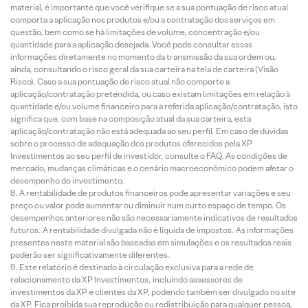
material, é importante que você verifique se a sua pontuação de risco atual
comporta a aplicação nos produtos e/ou a contratação dos serviços em
questão, bem como se há limitações de volume, concentração e/ou
quantidade para a aplicação desejada. Você pode consultar essas
informações diretamente no momento da transmissão da sua ordem ou,
ainda, consultando o risco geral da sua carteira na tela de carteira (Visão
Risco). Caso a sua pontuação de risco atual não comporte a
aplicação/contratação pretendida, ou caso existam limitações em relação à
quantidade e/ou volume financeiro para a referida aplicação/contratação, isto
significa que, com base na composição atual da sua carteira, esta
aplicação/contratação não está adequada ao seu perfil. Em caso de dúvidas
sobre o processo de adequação dos produtos oferecidos pela XP
Investimentos ao seu perfil de investidor, consulte o FAQ. As condições de
mercado, mudanças climáticas e o cenário macroeconômico podem afetar o
desempenho do investimento.
A rentabilidade de produtos financeiros pode apresentar variações e seu
preço ou valor pode aumentar ou diminuir num curto espaço de tempo. Os
desempenhos anteriores não são necessariamente indicativos de resultados
futuros. A rentabilidade divulgada não é líquida de impostos. As informações
presentes neste material são baseadas em simulações e os resultados reais
poderão ser significativamente diferentes.
Este relatório é destinado à circulação exclusiva para a rede de
relacionamento da XP Investimentos, incluindo assessores de
investimentos da XP e clientes da XP, podendo também ser divulgado no site
da XP. Fica proibida sua reprodução ou redistribuição para qualquer pessoa,