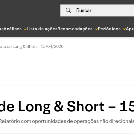
Buscar
os
Análises
Lista de ações
Recomendações
Periódicos
Apr
ório de Long & Short - 15/04/2020
 de Long & Short – 
Relatório com oportunidades de operações não direcionais