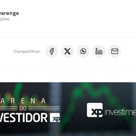
varenga
Ações
Compartilhar: