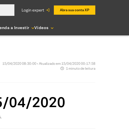
login expert
Abra sua conta XP
enda a Investir
Vídeos
15/04/2020 08:30:00 • Atualizado em 15/04/2020 00:17:58
1 minuto de leitura
15/04/2020
.