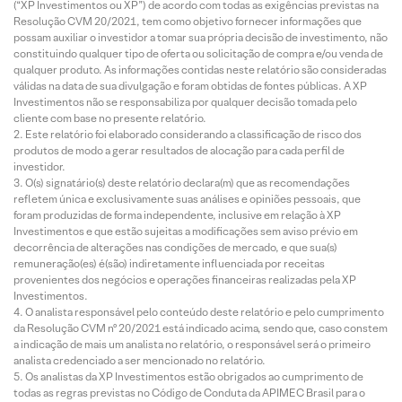
(“XP Investimentos ou XP”) de acordo com todas as exigências previstas na
Resolução CVM 20/2021, tem como objetivo fornecer informações que
possam auxiliar o investidor a tomar sua própria decisão de investimento, não
constituindo qualquer tipo de oferta ou solicitação de compra e/ou venda de
qualquer produto. As informações contidas neste relatório são consideradas
válidas na data de sua divulgação e foram obtidas de fontes públicas. A XP
Investimentos não se responsabiliza por qualquer decisão tomada pelo
cliente com base no presente relatório.
Este relatório foi elaborado considerando a classificação de risco dos
produtos de modo a gerar resultados de alocação para cada perfil de
investidor.
O(s) signatário(s) deste relatório declara(m) que as recomendações
refletem única e exclusivamente suas análises e opiniões pessoais, que
foram produzidas de forma independente, inclusive em relação à XP
Investimentos e que estão sujeitas a modificações sem aviso prévio em
decorrência de alterações nas condições de mercado, e que sua(s)
remuneração(es) é(são) indiretamente influenciada por receitas
provenientes dos negócios e operações financeiras realizadas pela XP
Investimentos.
O analista responsável pelo conteúdo deste relatório e pelo cumprimento
da Resolução CVM nº 20/2021 está indicado acima, sendo que, caso constem
a indicação de mais um analista no relatório, o responsável será o primeiro
analista credenciado a ser mencionado no relatório.
Os analistas da XP Investimentos estão obrigados ao cumprimento de
todas as regras previstas no Código de Conduta da APIMEC Brasil para o