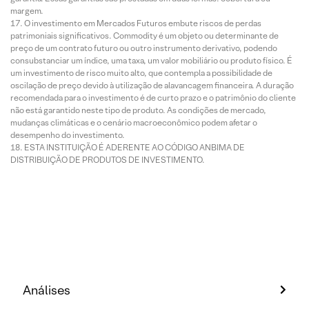
margem.
O investimento em Mercados Futuros embute riscos de perdas
patrimoniais significativos. Commodity é um objeto ou determinante de
preço de um contrato futuro ou outro instrumento derivativo, podendo
consubstanciar um índice, uma taxa, um valor mobiliário ou produto físico. É
um investimento de risco muito alto, que contempla a possibilidade de
oscilação de preço devido à utilização de alavancagem financeira. A duração
recomendada para o investimento é de curto prazo e o patrimônio do cliente
não está garantido neste tipo de produto. As condições de mercado,
mudanças climáticas e o cenário macroeconômico podem afetar o
desempenho do investimento.
ESTA INSTITUIÇÃO É ADERENTE AO CÓDIGO ANBIMA DE
DISTRIBUIÇÃO DE PRODUTOS DE INVESTIMENTO.
Análises