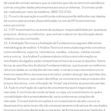
de canal de contato sempre que os clientes que não se sentirem satisfeitos
com as soluções dadas pela empresa aos seus problemas. O contato pode
ser realizado por meio do telefone: 0800 722 3710.
O custo da operação e a política de cobrança estão definidos nas tabelas
de custos operacionais disponibilizadas no site da XP Investimentos:
www.xpi.com.br.
A XP Investimentos se exime de qualquer responsabilidade por quaisquer
prejuízos, diretos ou indiretos, que venham a decorrer da utilização deste
relatório ou seu conteúdo.
A Avaliação Técnica e a Avaliação de Fundamentos seguem diferentes
metodologias de análise. A Análise Técnica é executada seguindo conceitos
como tendência, suporte, resistência, candles, volumes, médias móveis
entre outros. Já a Análise Fundamentalista utiliza como informação os
resultados divulgados pelas companhias emissoras e suas projeções. Desta
forma, as opiniões dos Analistas Fundamentalistas, que buscam os melhores
retornos dadas as condições de mercado, o cenário macroeconômico e os
eventos específicos da empresa e do setor, podem divergir das opiniões dos
Analistas Técnicos, que visam identificar os movimentos mais prováveis dos
preços dos ativos, com utilização de “stops” para limitar as possíveis perdas.
Ação é uma fração do capital de uma empresa que é negociada no
mercado. É um título de renda variável, ou seja, um investimento no qual a
rentabilidade não é preestabelecida, varia conforme as cotações de
mercado. O investimento em ações é um investimento de alto risco e os
desempenhos anteriores não são necessariamente indicativos de resultados
futuros e nenhuma declaração ou garantia, de forma expressa ou implícita, é