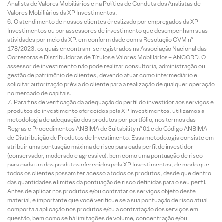
Analista de Valores Mobiliários e na Política de Conduta dos Analistas de
Valores Mobiliários da XP Investimentos.
O atendimento de nossos clientes é realizado por empregados da XP
Investimentos ou por assessores de investimento que desempenham suas
atividades por meio da XP, em conformidade com a Resolução CVM nº
178/2023, os quais encontram-se registrados na Associação Nacional das
Corretoras e Distribuidoras de Títulos e Valores Mobiliários – ANCORD. O
assessor de investimento não pode realizar consultoria, administração ou
gestão de patrimônio de clientes, devendo atuar como intermediário e
solicitar autorização prévia do cliente para a realização de qualquer operação
no mercado de capitais.
Para fins de verificação da adequação do perfil do investidor aos serviços e
produtos de investimento oferecidos pela XP Investimentos, utilizamos a
metodologia de adequação dos produtos por portfólio, nos termos das
Regras e Procedimentos ANBIMA de Suitability nº 01 e do Código ANBIMA
de Distribuição de Produtos de Investimento. Essa metodologia consiste em
atribuir uma pontuação máxima de risco para cada perfil de investidor
(conservador, moderado e agressivo), bem como uma pontuação de risco
para cada um dos produtos oferecidos pela XP Investimentos, de modo que
todos os clientes possam ter acesso a todos os produtos, desde que dentro
das quantidades e limites da pontuação de risco definidas para o seu perfil.
Antes de aplicar nos produtos e/ou contratar os serviços objeto deste
material, é importante que você verifique se a sua pontuação de risco atual
comporta a aplicação nos produtos e/ou a contratação dos serviços em
questão, bem como se há limitações de volume, concentração e/ou