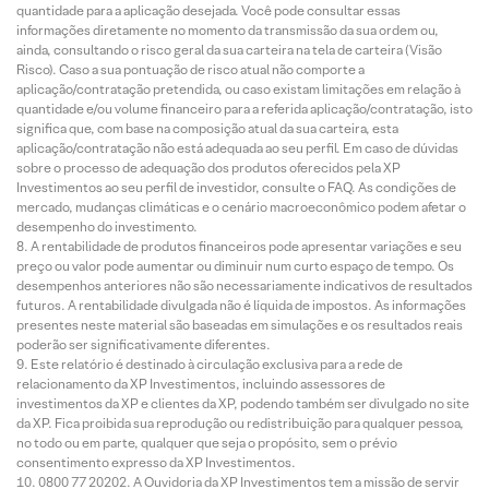
quantidade para a aplicação desejada. Você pode consultar essas
informações diretamente no momento da transmissão da sua ordem ou,
ainda, consultando o risco geral da sua carteira na tela de carteira (Visão
Risco). Caso a sua pontuação de risco atual não comporte a
aplicação/contratação pretendida, ou caso existam limitações em relação à
quantidade e/ou volume financeiro para a referida aplicação/contratação, isto
significa que, com base na composição atual da sua carteira, esta
aplicação/contratação não está adequada ao seu perfil. Em caso de dúvidas
sobre o processo de adequação dos produtos oferecidos pela XP
Investimentos ao seu perfil de investidor, consulte o FAQ. As condições de
mercado, mudanças climáticas e o cenário macroeconômico podem afetar o
desempenho do investimento.
A rentabilidade de produtos financeiros pode apresentar variações e seu
preço ou valor pode aumentar ou diminuir num curto espaço de tempo. Os
desempenhos anteriores não são necessariamente indicativos de resultados
futuros. A rentabilidade divulgada não é líquida de impostos. As informações
presentes neste material são baseadas em simulações e os resultados reais
poderão ser significativamente diferentes.
Este relatório é destinado à circulação exclusiva para a rede de
relacionamento da XP Investimentos, incluindo assessores de
investimentos da XP e clientes da XP, podendo também ser divulgado no site
da XP. Fica proibida sua reprodução ou redistribuição para qualquer pessoa,
no todo ou em parte, qualquer que seja o propósito, sem o prévio
consentimento expresso da XP Investimentos.
0800 77 20202. A Ouvidoria da XP Investimentos tem a missão de servir