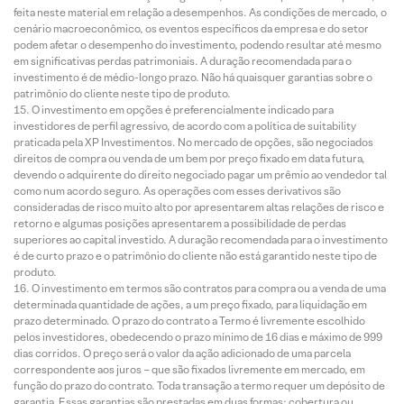
feita neste material em relação a desempenhos. As condições de mercado, o
cenário macroeconômico, os eventos específicos da empresa e do setor
podem afetar o desempenho do investimento, podendo resultar até mesmo
em significativas perdas patrimoniais. A duração recomendada para o
investimento é de médio-longo prazo. Não há quaisquer garantias sobre o
patrimônio do cliente neste tipo de produto.
O investimento em opções é preferencialmente indicado para
investidores de perfil agressivo, de acordo com a política de suitability
praticada pela XP Investimentos. No mercado de opções, são negociados
direitos de compra ou venda de um bem por preço fixado em data futura,
devendo o adquirente do direito negociado pagar um prêmio ao vendedor tal
como num acordo seguro. As operações com esses derivativos são
consideradas de risco muito alto por apresentarem altas relações de risco e
retorno e algumas posições apresentarem a possibilidade de perdas
superiores ao capital investido. A duração recomendada para o investimento
é de curto prazo e o patrimônio do cliente não está garantido neste tipo de
produto.
O investimento em termos são contratos para compra ou a venda de uma
determinada quantidade de ações, a um preço fixado, para liquidação em
prazo determinado. O prazo do contrato a Termo é livremente escolhido
pelos investidores, obedecendo o prazo mínimo de 16 dias e máximo de 999
dias corridos. O preço será o valor da ação adicionado de uma parcela
correspondente aos juros – que são fixados livremente em mercado, em
função do prazo do contrato. Toda transação a termo requer um depósito de
garantia. Essas garantias são prestadas em duas formas: cobertura ou