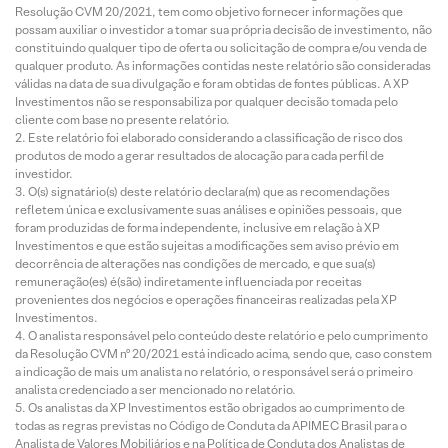
Resolução CVM 20/2021, tem como objetivo fornecer informações que
possam auxiliar o investidor a tomar sua própria decisão de investimento, não
constituindo qualquer tipo de oferta ou solicitação de compra e/ou venda de
qualquer produto. As informações contidas neste relatório são consideradas
válidas na data de sua divulgação e foram obtidas de fontes públicas. A XP
Investimentos não se responsabiliza por qualquer decisão tomada pelo
cliente com base no presente relatório.
Este relatório foi elaborado considerando a classificação de risco dos
produtos de modo a gerar resultados de alocação para cada perfil de
investidor.
O(s) signatário(s) deste relatório declara(m) que as recomendações
refletem única e exclusivamente suas análises e opiniões pessoais, que
foram produzidas de forma independente, inclusive em relação à XP
Investimentos e que estão sujeitas a modificações sem aviso prévio em
decorrência de alterações nas condições de mercado, e que sua(s)
remuneração(es) é(são) indiretamente influenciada por receitas
provenientes dos negócios e operações financeiras realizadas pela XP
Investimentos.
O analista responsável pelo conteúdo deste relatório e pelo cumprimento
da Resolução CVM nº 20/2021 está indicado acima, sendo que, caso constem
a indicação de mais um analista no relatório, o responsável será o primeiro
analista credenciado a ser mencionado no relatório.
Os analistas da XP Investimentos estão obrigados ao cumprimento de
todas as regras previstas no Código de Conduta da APIMEC Brasil para o
Analista de Valores Mobiliários e na Política de Conduta dos Analistas de