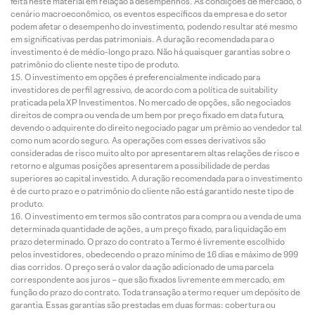
feita neste material em relação a desempenhos. As condições de mercado, o
cenário macroeconômico, os eventos específicos da empresa e do setor
podem afetar o desempenho do investimento, podendo resultar até mesmo
em significativas perdas patrimoniais. A duração recomendada para o
investimento é de médio-longo prazo. Não há quaisquer garantias sobre o
patrimônio do cliente neste tipo de produto.
O investimento em opções é preferencialmente indicado para
investidores de perfil agressivo, de acordo com a política de suitability
praticada pela XP Investimentos. No mercado de opções, são negociados
direitos de compra ou venda de um bem por preço fixado em data futura,
devendo o adquirente do direito negociado pagar um prêmio ao vendedor tal
como num acordo seguro. As operações com esses derivativos são
consideradas de risco muito alto por apresentarem altas relações de risco e
retorno e algumas posições apresentarem a possibilidade de perdas
superiores ao capital investido. A duração recomendada para o investimento
é de curto prazo e o patrimônio do cliente não está garantido neste tipo de
produto.
O investimento em termos são contratos para compra ou a venda de uma
determinada quantidade de ações, a um preço fixado, para liquidação em
prazo determinado. O prazo do contrato a Termo é livremente escolhido
pelos investidores, obedecendo o prazo mínimo de 16 dias e máximo de 999
dias corridos. O preço será o valor da ação adicionado de uma parcela
correspondente aos juros – que são fixados livremente em mercado, em
função do prazo do contrato. Toda transação a termo requer um depósito de
garantia. Essas garantias são prestadas em duas formas: cobertura ou