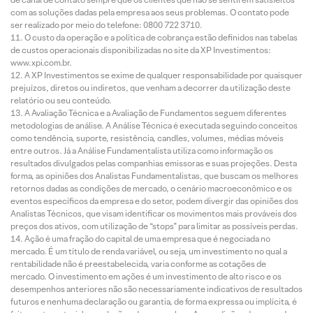
com as soluções dadas pela empresa aos seus problemas. O contato pode
ser realizado por meio do telefone: 0800 722 3710.
O custo da operação e a política de cobrança estão definidos nas tabelas
de custos operacionais disponibilizadas no site da XP Investimentos:
www.xpi.com.br.
A XP Investimentos se exime de qualquer responsabilidade por quaisquer
prejuízos, diretos ou indiretos, que venham a decorrer da utilização deste
relatório ou seu conteúdo.
A Avaliação Técnica e a Avaliação de Fundamentos seguem diferentes
metodologias de análise. A Análise Técnica é executada seguindo conceitos
como tendência, suporte, resistência, candles, volumes, médias móveis
entre outros. Já a Análise Fundamentalista utiliza como informação os
resultados divulgados pelas companhias emissoras e suas projeções. Desta
forma, as opiniões dos Analistas Fundamentalistas, que buscam os melhores
retornos dadas as condições de mercado, o cenário macroeconômico e os
eventos específicos da empresa e do setor, podem divergir das opiniões dos
Analistas Técnicos, que visam identificar os movimentos mais prováveis dos
preços dos ativos, com utilização de “stops” para limitar as possíveis perdas.
Ação é uma fração do capital de uma empresa que é negociada no
mercado. É um título de renda variável, ou seja, um investimento no qual a
rentabilidade não é preestabelecida, varia conforme as cotações de
mercado. O investimento em ações é um investimento de alto risco e os
desempenhos anteriores não são necessariamente indicativos de resultados
futuros e nenhuma declaração ou garantia, de forma expressa ou implícita, é