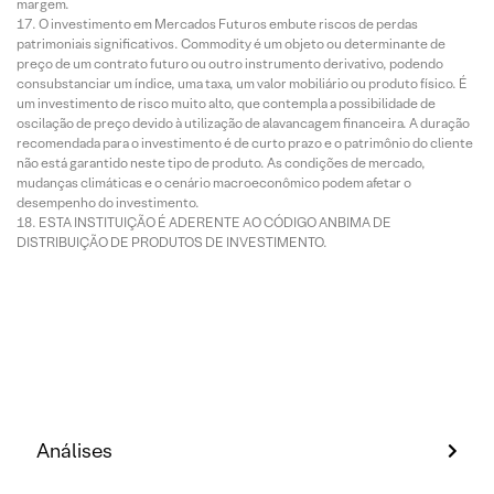
margem.
O investimento em Mercados Futuros embute riscos de perdas
patrimoniais significativos. Commodity é um objeto ou determinante de
preço de um contrato futuro ou outro instrumento derivativo, podendo
consubstanciar um índice, uma taxa, um valor mobiliário ou produto físico. É
um investimento de risco muito alto, que contempla a possibilidade de
oscilação de preço devido à utilização de alavancagem financeira. A duração
recomendada para o investimento é de curto prazo e o patrimônio do cliente
não está garantido neste tipo de produto. As condições de mercado,
mudanças climáticas e o cenário macroeconômico podem afetar o
desempenho do investimento.
ESTA INSTITUIÇÃO É ADERENTE AO CÓDIGO ANBIMA DE
DISTRIBUIÇÃO DE PRODUTOS DE INVESTIMENTO.
Análises