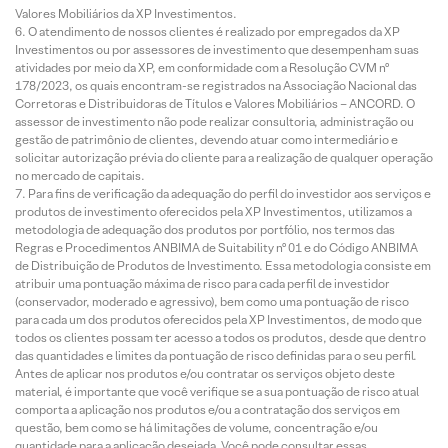
Valores Mobiliários da XP Investimentos.
O atendimento de nossos clientes é realizado por empregados da XP
Investimentos ou por assessores de investimento que desempenham suas
atividades por meio da XP, em conformidade com a Resolução CVM nº
178/2023, os quais encontram-se registrados na Associação Nacional das
Corretoras e Distribuidoras de Títulos e Valores Mobiliários – ANCORD. O
assessor de investimento não pode realizar consultoria, administração ou
gestão de patrimônio de clientes, devendo atuar como intermediário e
solicitar autorização prévia do cliente para a realização de qualquer operação
no mercado de capitais.
Para fins de verificação da adequação do perfil do investidor aos serviços e
produtos de investimento oferecidos pela XP Investimentos, utilizamos a
metodologia de adequação dos produtos por portfólio, nos termos das
Regras e Procedimentos ANBIMA de Suitability nº 01 e do Código ANBIMA
de Distribuição de Produtos de Investimento. Essa metodologia consiste em
atribuir uma pontuação máxima de risco para cada perfil de investidor
(conservador, moderado e agressivo), bem como uma pontuação de risco
para cada um dos produtos oferecidos pela XP Investimentos, de modo que
todos os clientes possam ter acesso a todos os produtos, desde que dentro
das quantidades e limites da pontuação de risco definidas para o seu perfil.
Antes de aplicar nos produtos e/ou contratar os serviços objeto deste
material, é importante que você verifique se a sua pontuação de risco atual
comporta a aplicação nos produtos e/ou a contratação dos serviços em
questão, bem como se há limitações de volume, concentração e/ou
quantidade para a aplicação desejada. Você pode consultar essas