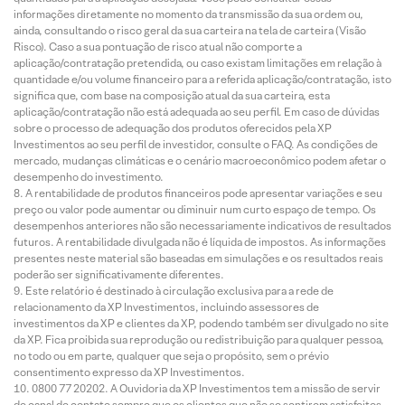
informações diretamente no momento da transmissão da sua ordem ou,
ainda, consultando o risco geral da sua carteira na tela de carteira (Visão
Risco). Caso a sua pontuação de risco atual não comporte a
aplicação/contratação pretendida, ou caso existam limitações em relação à
quantidade e/ou volume financeiro para a referida aplicação/contratação, isto
significa que, com base na composição atual da sua carteira, esta
aplicação/contratação não está adequada ao seu perfil. Em caso de dúvidas
sobre o processo de adequação dos produtos oferecidos pela XP
Investimentos ao seu perfil de investidor, consulte o FAQ. As condições de
mercado, mudanças climáticas e o cenário macroeconômico podem afetar o
desempenho do investimento.
A rentabilidade de produtos financeiros pode apresentar variações e seu
preço ou valor pode aumentar ou diminuir num curto espaço de tempo. Os
desempenhos anteriores não são necessariamente indicativos de resultados
futuros. A rentabilidade divulgada não é líquida de impostos. As informações
presentes neste material são baseadas em simulações e os resultados reais
poderão ser significativamente diferentes.
Este relatório é destinado à circulação exclusiva para a rede de
relacionamento da XP Investimentos, incluindo assessores de
investimentos da XP e clientes da XP, podendo também ser divulgado no site
da XP. Fica proibida sua reprodução ou redistribuição para qualquer pessoa,
no todo ou em parte, qualquer que seja o propósito, sem o prévio
consentimento expresso da XP Investimentos.
0800 77 20202. A Ouvidoria da XP Investimentos tem a missão de servir
de canal de contato sempre que os clientes que não se sentirem satisfeitos