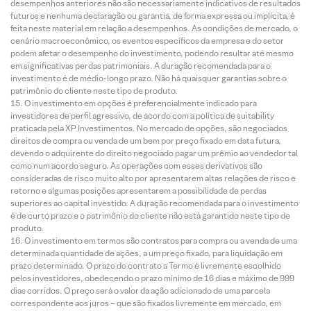
desempenhos anteriores não são necessariamente indicativos de resultados
futuros e nenhuma declaração ou garantia, de forma expressa ou implícita, é
feita neste material em relação a desempenhos. As condições de mercado, o
cenário macroeconômico, os eventos específicos da empresa e do setor
podem afetar o desempenho do investimento, podendo resultar até mesmo
em significativas perdas patrimoniais. A duração recomendada para o
investimento é de médio-longo prazo. Não há quaisquer garantias sobre o
patrimônio do cliente neste tipo de produto.
O investimento em opções é preferencialmente indicado para
investidores de perfil agressivo, de acordo com a política de suitability
praticada pela XP Investimentos. No mercado de opções, são negociados
direitos de compra ou venda de um bem por preço fixado em data futura,
devendo o adquirente do direito negociado pagar um prêmio ao vendedor tal
como num acordo seguro. As operações com esses derivativos são
consideradas de risco muito alto por apresentarem altas relações de risco e
retorno e algumas posições apresentarem a possibilidade de perdas
superiores ao capital investido. A duração recomendada para o investimento
é de curto prazo e o patrimônio do cliente não está garantido neste tipo de
produto.
O investimento em termos são contratos para compra ou a venda de uma
determinada quantidade de ações, a um preço fixado, para liquidação em
prazo determinado. O prazo do contrato a Termo é livremente escolhido
pelos investidores, obedecendo o prazo mínimo de 16 dias e máximo de 999
dias corridos. O preço será o valor da ação adicionado de uma parcela
correspondente aos juros – que são fixados livremente em mercado, em