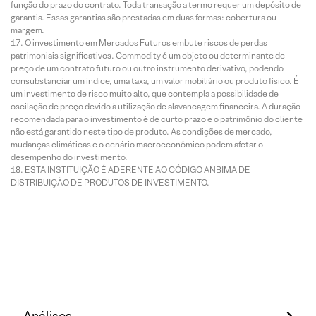
função do prazo do contrato. Toda transação a termo requer um depósito de
garantia. Essas garantias são prestadas em duas formas: cobertura ou
margem.
O investimento em Mercados Futuros embute riscos de perdas
patrimoniais significativos. Commodity é um objeto ou determinante de
preço de um contrato futuro ou outro instrumento derivativo, podendo
consubstanciar um índice, uma taxa, um valor mobiliário ou produto físico. É
um investimento de risco muito alto, que contempla a possibilidade de
oscilação de preço devido à utilização de alavancagem financeira. A duração
recomendada para o investimento é de curto prazo e o patrimônio do cliente
não está garantido neste tipo de produto. As condições de mercado,
mudanças climáticas e o cenário macroeconômico podem afetar o
desempenho do investimento.
ESTA INSTITUIÇÃO É ADERENTE AO CÓDIGO ANBIMA DE
DISTRIBUIÇÃO DE PRODUTOS DE INVESTIMENTO.
Análises