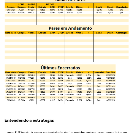
Entendendo a estratégia:
Long & Short é uma estratégia de investimentos que consiste na