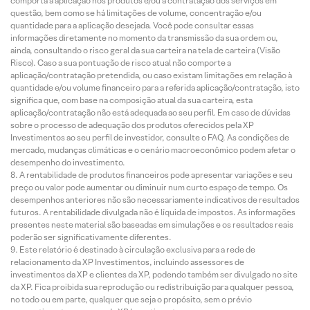
comporta a aplicação nos produtos e/ou a contratação dos serviços em
questão, bem como se há limitações de volume, concentração e/ou
quantidade para a aplicação desejada. Você pode consultar essas
informações diretamente no momento da transmissão da sua ordem ou,
ainda, consultando o risco geral da sua carteira na tela de carteira (Visão
Risco). Caso a sua pontuação de risco atual não comporte a
aplicação/contratação pretendida, ou caso existam limitações em relação à
quantidade e/ou volume financeiro para a referida aplicação/contratação, isto
significa que, com base na composição atual da sua carteira, esta
aplicação/contratação não está adequada ao seu perfil. Em caso de dúvidas
sobre o processo de adequação dos produtos oferecidos pela XP
Investimentos ao seu perfil de investidor, consulte o FAQ. As condições de
mercado, mudanças climáticas e o cenário macroeconômico podem afetar o
desempenho do investimento.
A rentabilidade de produtos financeiros pode apresentar variações e seu
preço ou valor pode aumentar ou diminuir num curto espaço de tempo. Os
desempenhos anteriores não são necessariamente indicativos de resultados
futuros. A rentabilidade divulgada não é líquida de impostos. As informações
presentes neste material são baseadas em simulações e os resultados reais
poderão ser significativamente diferentes.
Este relatório é destinado à circulação exclusiva para a rede de
relacionamento da XP Investimentos, incluindo assessores de
investimentos da XP e clientes da XP, podendo também ser divulgado no site
da XP. Fica proibida sua reprodução ou redistribuição para qualquer pessoa,
no todo ou em parte, qualquer que seja o propósito, sem o prévio