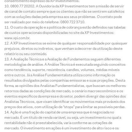
consentimento expresso da XP Investimentos.
0800 77 20202. A Ouvidoria da XP Investimentos tem a missão de servir
de canal de contato sempre que os clientes que não se sentirem satisfeitos
com as soluções dadas pela empresa aos seus problemas. O contato pode
ser realizado por meio do telefone: 0800 722 3710.
O custo da operação e a política de cobrança estão definidos nas tabelas
de custos operacionais disponibilizadas no site da XP Investimentos:
www.xpi.com.br.
A XP Investimentos se exime de qualquer responsabilidade por quaisquer
prejuízos, diretos ou indiretos, que venham a decorrer da utilização deste
relatório ou seu conteúdo.
A Avaliação Técnica e a Avaliação de Fundamentos seguem diferentes
metodologias de análise. A Análise Técnica é executada seguindo conceitos
como tendência, suporte, resistência, candles, volumes, médias móveis
entre outros. Já a Análise Fundamentalista utiliza como informação os
resultados divulgados pelas companhias emissoras e suas projeções. Desta
forma, as opiniões dos Analistas Fundamentalistas, que buscam os melhores
retornos dadas as condições de mercado, o cenário macroeconômico e os
eventos específicos da empresa e do setor, podem divergir das opiniões dos
Analistas Técnicos, que visam identificar os movimentos mais prováveis dos
preços dos ativos, com utilização de “stops” para limitar as possíveis perdas.
Ação é uma fração do capital de uma empresa que é negociada no
mercado. É um título de renda variável, ou seja, um investimento no qual a
rentabilidade não é preestabelecida, varia conforme as cotações de
mercado. O investimento em ações é um investimento de alto risco e os