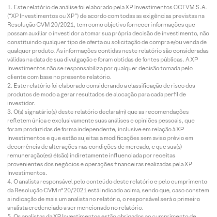
Este relatório de análise foi elaborado pela XP Investimentos CCTVM S.A.
(“XP Investimentos ou XP”) de acordo com todas as exigências previstas na
Resolução CVM 20/2021, tem como objetivo fornecer informações que
possam auxiliar o investidor a tomar sua própria decisão de investimento, não
constituindo qualquer tipo de oferta ou solicitação de compra e/ou venda de
qualquer produto. As informações contidas neste relatório são consideradas
válidas na data de sua divulgação e foram obtidas de fontes públicas. A XP
Investimentos não se responsabiliza por qualquer decisão tomada pelo
cliente com base no presente relatório.
Este relatório foi elaborado considerando a classificação de risco dos
produtos de modo a gerar resultados de alocação para cada perfil de
investidor.
O(s) signatário(s) deste relatório declara(m) que as recomendações
refletem única e exclusivamente suas análises e opiniões pessoais, que
foram produzidas de forma independente, inclusive em relação à XP
Investimentos e que estão sujeitas a modificações sem aviso prévio em
decorrência de alterações nas condições de mercado, e que sua(s)
remuneração(es) é(são) indiretamente influenciada por receitas
provenientes dos negócios e operações financeiras realizadas pela XP
Investimentos.
O analista responsável pelo conteúdo deste relatório e pelo cumprimento
da Resolução CVM nº 20/2021 está indicado acima, sendo que, caso constem
a indicação de mais um analista no relatório, o responsável será o primeiro
analista credenciado a ser mencionado no relatório.
Os analistas da XP Investimentos estão obrigados ao cumprimento de