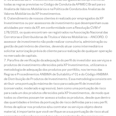
todas as regras previstas no Código de Conduta da APIMEC Brasil para o
Analista de Valores Mobiliários e na Política de Conduta dos Analistas de
Valores Mobiliários da XP Investimentos.
O atendimento de nossos clientes é realizado por empregados da XP
Investimentos ou por assessores de investimento que desempenham suas
atividades por meio da XP, em conformidade com a Resolução CVM nº
178/2023, os quais encontram-se registrados na Associação Nacional das
Corretoras e Distribuidoras de Títulos e Valores Mobiliários – ANCORD. O
assessor de investimento não pode realizar consultoria, administração ou
gestão de patrimônio de clientes, devendo atuar como intermediário e
solicitar autorização prévia do cliente para a realização de qualquer operação
no mercado de capitais.
Para fins de verificação da adequação do perfil do investidor aos serviços e
produtos de investimento oferecidos pela XP Investimentos, utilizamos a
metodologia de adequação dos produtos por portfólio, nos termos das
Regras e Procedimentos ANBIMA de Suitability nº 01 e do Código ANBIMA
de Distribuição de Produtos de Investimento. Essa metodologia consiste em
atribuir uma pontuação máxima de risco para cada perfil de investidor
(conservador, moderado e agressivo), bem como uma pontuação de risco
para cada um dos produtos oferecidos pela XP Investimentos, de modo que
todos os clientes possam ter acesso a todos os produtos, desde que dentro
das quantidades e limites da pontuação de risco definidas para o seu perfil.
Antes de aplicar nos produtos e/ou contratar os serviços objeto deste
material, é importante que você verifique se a sua pontuação de risco atual