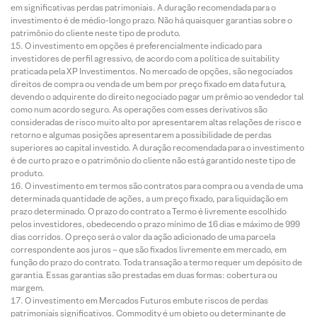
em significativas perdas patrimoniais. A duração recomendada para o
investimento é de médio-longo prazo. Não há quaisquer garantias sobre o
patrimônio do cliente neste tipo de produto.
O investimento em opções é preferencialmente indicado para
investidores de perfil agressivo, de acordo com a política de suitability
praticada pela XP Investimentos. No mercado de opções, são negociados
direitos de compra ou venda de um bem por preço fixado em data futura,
devendo o adquirente do direito negociado pagar um prêmio ao vendedor tal
como num acordo seguro. As operações com esses derivativos são
consideradas de risco muito alto por apresentarem altas relações de risco e
retorno e algumas posições apresentarem a possibilidade de perdas
superiores ao capital investido. A duração recomendada para o investimento
é de curto prazo e o patrimônio do cliente não está garantido neste tipo de
produto.
O investimento em termos são contratos para compra ou a venda de uma
determinada quantidade de ações, a um preço fixado, para liquidação em
prazo determinado. O prazo do contrato a Termo é livremente escolhido
pelos investidores, obedecendo o prazo mínimo de 16 dias e máximo de 999
dias corridos. O preço será o valor da ação adicionado de uma parcela
correspondente aos juros – que são fixados livremente em mercado, em
função do prazo do contrato. Toda transação a termo requer um depósito de
garantia. Essas garantias são prestadas em duas formas: cobertura ou
margem.
O investimento em Mercados Futuros embute riscos de perdas
patrimoniais significativos. Commodity é um objeto ou determinante de