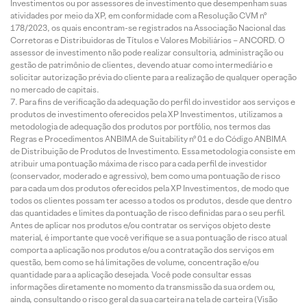
Investimentos ou por assessores de investimento que desempenham suas
atividades por meio da XP, em conformidade com a Resolução CVM nº
178/2023, os quais encontram-se registrados na Associação Nacional das
Corretoras e Distribuidoras de Títulos e Valores Mobiliários – ANCORD. O
assessor de investimento não pode realizar consultoria, administração ou
gestão de patrimônio de clientes, devendo atuar como intermediário e
solicitar autorização prévia do cliente para a realização de qualquer operação
no mercado de capitais.
Para fins de verificação da adequação do perfil do investidor aos serviços e
produtos de investimento oferecidos pela XP Investimentos, utilizamos a
metodologia de adequação dos produtos por portfólio, nos termos das
Regras e Procedimentos ANBIMA de Suitability nº 01 e do Código ANBIMA
de Distribuição de Produtos de Investimento. Essa metodologia consiste em
atribuir uma pontuação máxima de risco para cada perfil de investidor
(conservador, moderado e agressivo), bem como uma pontuação de risco
para cada um dos produtos oferecidos pela XP Investimentos, de modo que
todos os clientes possam ter acesso a todos os produtos, desde que dentro
das quantidades e limites da pontuação de risco definidas para o seu perfil.
Antes de aplicar nos produtos e/ou contratar os serviços objeto deste
material, é importante que você verifique se a sua pontuação de risco atual
comporta a aplicação nos produtos e/ou a contratação dos serviços em
questão, bem como se há limitações de volume, concentração e/ou
quantidade para a aplicação desejada. Você pode consultar essas
informações diretamente no momento da transmissão da sua ordem ou,
ainda, consultando o risco geral da sua carteira na tela de carteira (Visão