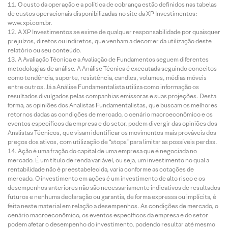
O custo da operação e a política de cobrança estão definidos nas tabelas
de custos operacionais disponibilizadas no site da XP Investimentos:
www.xpi.com.br.
A XP Investimentos se exime de qualquer responsabilidade por quaisquer
prejuízos, diretos ou indiretos, que venham a decorrer da utilização deste
relatório ou seu conteúdo.
A Avaliação Técnica e a Avaliação de Fundamentos seguem diferentes
metodologias de análise. A Análise Técnica é executada seguindo conceitos
como tendência, suporte, resistência, candles, volumes, médias móveis
entre outros. Já a Análise Fundamentalista utiliza como informação os
resultados divulgados pelas companhias emissoras e suas projeções. Desta
forma, as opiniões dos Analistas Fundamentalistas, que buscam os melhores
retornos dadas as condições de mercado, o cenário macroeconômico e os
eventos específicos da empresa e do setor, podem divergir das opiniões dos
Analistas Técnicos, que visam identificar os movimentos mais prováveis dos
preços dos ativos, com utilização de “stops” para limitar as possíveis perdas.
Ação é uma fração do capital de uma empresa que é negociada no
mercado. É um título de renda variável, ou seja, um investimento no qual a
rentabilidade não é preestabelecida, varia conforme as cotações de
mercado. O investimento em ações é um investimento de alto risco e os
desempenhos anteriores não são necessariamente indicativos de resultados
futuros e nenhuma declaração ou garantia, de forma expressa ou implícita, é
feita neste material em relação a desempenhos. As condições de mercado, o
cenário macroeconômico, os eventos específicos da empresa e do setor
podem afetar o desempenho do investimento, podendo resultar até mesmo