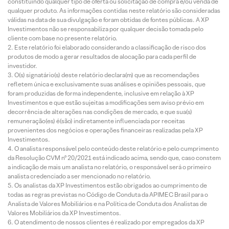
constituindo qualquer tipo de oferta ou solicitação de compra e/ou venda de
qualquer produto. As informações contidas neste relatório são consideradas
válidas na data de sua divulgação e foram obtidas de fontes públicas. A XP
Investimentos não se responsabiliza por qualquer decisão tomada pelo
cliente com base no presente relatório.
Este relatório foi elaborado considerando a classificação de risco dos
produtos de modo a gerar resultados de alocação para cada perfil de
investidor.
O(s) signatário(s) deste relatório declara(m) que as recomendações
refletem única e exclusivamente suas análises e opiniões pessoais, que
foram produzidas de forma independente, inclusive em relação à XP
Investimentos e que estão sujeitas a modificações sem aviso prévio em
decorrência de alterações nas condições de mercado, e que sua(s)
remuneração(es) é(são) indiretamente influenciada por receitas
provenientes dos negócios e operações financeiras realizadas pela XP
Investimentos.
O analista responsável pelo conteúdo deste relatório e pelo cumprimento
da Resolução CVM nº 20/2021 está indicado acima, sendo que, caso constem
a indicação de mais um analista no relatório, o responsável será o primeiro
analista credenciado a ser mencionado no relatório.
Os analistas da XP Investimentos estão obrigados ao cumprimento de
todas as regras previstas no Código de Conduta da APIMEC Brasil para o
Analista de Valores Mobiliários e na Política de Conduta dos Analistas de
Valores Mobiliários da XP Investimentos.
O atendimento de nossos clientes é realizado por empregados da XP