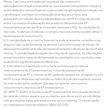
Risco). Caso a sua pontuação de risco atual não comporte a
aplicação/contratação pretendida, ou caso existam limitações em relação à
quantidade e/ou volume financeiro para a referida aplicação/contratação, isto
significa que, com base na composição atual da sua carteira, esta
aplicação/contratação não está adequada ao seu perfil. Em caso de dúvidas
sobre o processo de adequação dos produtos oferecidos pela XP
Investimentos ao seu perfil de investidor, consulte o FAQ. As condições de
mercado, mudanças climáticas e o cenário macroeconômico podem afetar o
desempenho do investimento.
A rentabilidade de produtos financeiros pode apresentar variações e seu
preço ou valor pode aumentar ou diminuir num curto espaço de tempo. Os
desempenhos anteriores não são necessariamente indicativos de resultados
futuros. A rentabilidade divulgada não é líquida de impostos. As informações
presentes neste material são baseadas em simulações e os resultados reais
poderão ser significativamente diferentes.
Este relatório é destinado à circulação exclusiva para a rede de
relacionamento da XP Investimentos, incluindo assessores de
investimentos da XP e clientes da XP, podendo também ser divulgado no site
da XP. Fica proibida sua reprodução ou redistribuição para qualquer pessoa,
no todo ou em parte, qualquer que seja o propósito, sem o prévio
consentimento expresso da XP Investimentos.
0800 77 20202. A Ouvidoria da XP Investimentos tem a missão de servir
de canal de contato sempre que os clientes que não se sentirem satisfeitos
com as soluções dadas pela empresa aos seus problemas. O contato pode
ser realizado por meio do telefone: 0800 722 3710.