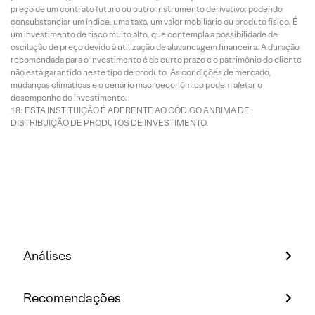
preço de um contrato futuro ou outro instrumento derivativo, podendo
consubstanciar um índice, uma taxa, um valor mobiliário ou produto físico. É
um investimento de risco muito alto, que contempla a possibilidade de
oscilação de preço devido à utilização de alavancagem financeira. A duração
recomendada para o investimento é de curto prazo e o patrimônio do cliente
não está garantido neste tipo de produto. As condições de mercado,
mudanças climáticas e o cenário macroeconômico podem afetar o
desempenho do investimento.
ESTA INSTITUIÇÃO É ADERENTE AO CÓDIGO ANBIMA DE
DISTRIBUIÇÃO DE PRODUTOS DE INVESTIMENTO.
Análises
Recomendações