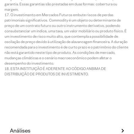
garantia. Essas garantias são prestadas em duas formas: cobertura ou
margem.
O investimento em Mercados Futuros embute riscos de perdas
patrimoniais significativos. Commodity é um objeto ou determinante de
preço de um contrato futuro ou outro instrumento derivativo, podendo
consubstanciar um índice, uma taxa, um valor mobiliário ou produto físico. É
um investimento de risco muito alto, que contempla a possibilidade de
oscilação de preço devido à utilização de alavancagem financeira. A duração
recomendada para o investimento é de curto prazo e o patrimônio do cliente
não está garantido neste tipo de produto. As condições de mercado,
mudanças climáticas e o cenário macroeconômico podem afetar o
desempenho do investimento.
ESTA INSTITUIÇÃO É ADERENTE AO CÓDIGO ANBIMA DE
DISTRIBUIÇÃO DE PRODUTOS DE INVESTIMENTO.
Análises