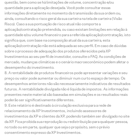
questão, bem como se há limitações de volume, concentração e/ou
quantidade para a aplicação desejada. Você pode consultar essas
informações diretamente no momento da transmissão da sua ordem ou,
ainda, consultando o risco geral da sua carteira na tela de carteira (Visão
Risco). Caso a sua pontuação de risco atual não comporte a
aplicação/contratação pretendida, ou caso existam limitações em relação à
quantidade e/ou volume financeiro para a referida aplicação/contratação, isto
significa que, com base na composição atual da sua carteira, esta
aplicação/contratação não está adequada ao seu perfil. Em caso de dúvidas
sobre o processo de adequação dos produtos oferecidos pela XP
Investimentos ao seu perfil de investidor, consulte o FAQ. As condições de
mercado, mudanças climáticas e o cenário macroeconômico podem afetar o
desempenho do investimento.
A rentabilidade de produtos financeiros pode apresentar variações e seu
preço ou valor pode aumentar ou diminuir num curto espaço de tempo. Os
desempenhos anteriores não são necessariamente indicativos de resultados
futuros. A rentabilidade divulgada não é líquida de impostos. As informações
presentes neste material são baseadas em simulações e os resultados reais
poderão ser significativamente diferentes.
Este relatório é destinado à circulação exclusiva para a rede de
relacionamento da XP Investimentos, incluindo assessores de
investimentos da XP e clientes da XP, podendo também ser divulgado no site
da XP. Fica proibida sua reprodução ou redistribuição para qualquer pessoa,
no todo ou em parte, qualquer que seja o propósito, sem o prévio
consentimento expresso da XP Investimentos.