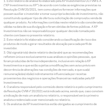
Este relatório de análise foi elaborado pela XP Investimentos CCTVM S.A.
cias
Técnic
–
io do
(“XP Investimentos ou XP”) de acordo com todas as exigências previstas na
10/08/2
a Arena
Análise
Giba 
Resolução CVM 20/2021, tem como objetivo fornecer informações que
026 |
para 10
Técnic
de
possam auxiliar o investidor a tomar sua própria decisão de investimento, não
das
de
a Arena
agost
constituindo qualquer tipo de oferta ou solicitação de compra e/ou venda de
princip
agosto
de 10 a
de
qualquer produto. As informações contidas neste relatório são consideradas
válidas na data de sua divulgação e foram obtidas de fontes públicas. A XP
ais
de
14 de
2026
Investimentos não se responsabiliza por qualquer decisão tomada pelo
ações
2026
agosto
cliente com base no presente relatório.
da
de
Este relatório foi elaborado considerando a classificação de risco dos
Bolsa
2026
produtos de modo a gerar resultados de alocação para cada perfil de
investidor.
O(s) signatário(s) deste relatório declara(m) que as recomendações
refletem única e exclusivamente suas análises e opiniões pessoais, que
foram produzidas de forma independente, inclusive em relação à XP
Investimentos e que estão sujeitas a modificações sem aviso prévio em
decorrência de alterações nas condições de mercado, e que sua(s)
remuneração(es) é(são) indiretamente influenciada por receitas
provenientes dos negócios e operações financeiras realizadas pela XP
Investimentos.
O analista responsável pelo conteúdo deste relatório e pelo cumprimento
da Resolução CVM nº 20/2021 está indicado acima, sendo que, caso constem
a indicação de mais um analista no relatório, o responsável será o primeiro
analista credenciado a ser mencionado no relatório.
Os analistas da XP Investimentos estão obrigados ao cumprimento de