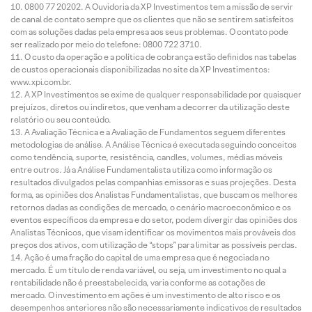
0800 77 20202. A Ouvidoria da XP Investimentos tem a missão de servir
de canal de contato sempre que os clientes que não se sentirem satisfeitos
com as soluções dadas pela empresa aos seus problemas. O contato pode
ser realizado por meio do telefone: 0800 722 3710.
O custo da operação e a política de cobrança estão definidos nas tabelas
de custos operacionais disponibilizadas no site da XP Investimentos:
www.xpi.com.br.
A XP Investimentos se exime de qualquer responsabilidade por quaisquer
prejuízos, diretos ou indiretos, que venham a decorrer da utilização deste
relatório ou seu conteúdo.
A Avaliação Técnica e a Avaliação de Fundamentos seguem diferentes
metodologias de análise. A Análise Técnica é executada seguindo conceitos
como tendência, suporte, resistência, candles, volumes, médias móveis
entre outros. Já a Análise Fundamentalista utiliza como informação os
resultados divulgados pelas companhias emissoras e suas projeções. Desta
forma, as opiniões dos Analistas Fundamentalistas, que buscam os melhores
retornos dadas as condições de mercado, o cenário macroeconômico e os
eventos específicos da empresa e do setor, podem divergir das opiniões dos
Analistas Técnicos, que visam identificar os movimentos mais prováveis dos
preços dos ativos, com utilização de “stops” para limitar as possíveis perdas.
Ação é uma fração do capital de uma empresa que é negociada no
mercado. É um título de renda variável, ou seja, um investimento no qual a
rentabilidade não é preestabelecida, varia conforme as cotações de
mercado. O investimento em ações é um investimento de alto risco e os
desempenhos anteriores não são necessariamente indicativos de resultados