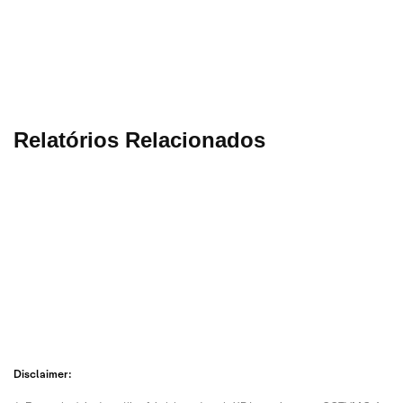
Relatórios Relacionados
7 Ago
7 Ago
7 Ago
7 Ago
2026 • 1
2026 • 1
2026 • 1
2026 • 1
min de
min de
min de
min de
leitura
leitura
leitura
leitura
Disclaimer:
Tendên
Análise
AGRO
Cardá