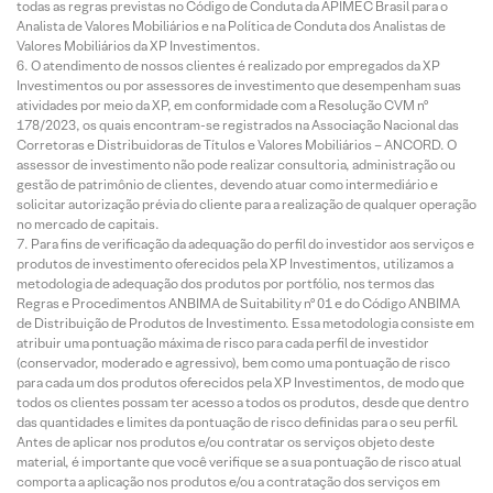
todas as regras previstas no Código de Conduta da APIMEC Brasil para o
Analista de Valores Mobiliários e na Política de Conduta dos Analistas de
Valores Mobiliários da XP Investimentos.
O atendimento de nossos clientes é realizado por empregados da XP
Investimentos ou por assessores de investimento que desempenham suas
atividades por meio da XP, em conformidade com a Resolução CVM nº
178/2023, os quais encontram-se registrados na Associação Nacional das
Corretoras e Distribuidoras de Títulos e Valores Mobiliários – ANCORD. O
assessor de investimento não pode realizar consultoria, administração ou
gestão de patrimônio de clientes, devendo atuar como intermediário e
solicitar autorização prévia do cliente para a realização de qualquer operação
no mercado de capitais.
Para fins de verificação da adequação do perfil do investidor aos serviços e
produtos de investimento oferecidos pela XP Investimentos, utilizamos a
metodologia de adequação dos produtos por portfólio, nos termos das
Regras e Procedimentos ANBIMA de Suitability nº 01 e do Código ANBIMA
de Distribuição de Produtos de Investimento. Essa metodologia consiste em
atribuir uma pontuação máxima de risco para cada perfil de investidor
(conservador, moderado e agressivo), bem como uma pontuação de risco
para cada um dos produtos oferecidos pela XP Investimentos, de modo que
todos os clientes possam ter acesso a todos os produtos, desde que dentro
das quantidades e limites da pontuação de risco definidas para o seu perfil.
Antes de aplicar nos produtos e/ou contratar os serviços objeto deste
material, é importante que você verifique se a sua pontuação de risco atual
comporta a aplicação nos produtos e/ou a contratação dos serviços em