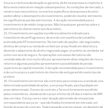
futuros e nenhuma declaração ou garantia, de forma expressa ou implícita, é
feita neste material em relação a desempenhos. As condições de mercado, o
cenário macroeconômico, os eventos específicos da empresa e do setor
podem afetar o desempenho do investimento, podendo resultar até mesmo
em significativas perdas patrimoniais. A duração recomendada para o
investimento é de médio-longo prazo. Não há quaisquer garantias sobre o
patrimônio do cliente neste tipo de produto.
O investimento em opções é preferencialmente indicado para
investidores de perfil agressivo, de acordo com a política de suitability
praticada pela XP Investimentos. No mercado de opções, são negociados
direitos de compra ou venda de um bem por preço fixado em data futura,
devendo o adquirente do direito negociado pagar um prêmio ao vendedor tal
como num acordo seguro. As operações com esses derivativos são
consideradas de risco muito alto por apresentarem altas relações de risco e
retorno e algumas posições apresentarem a possibilidade de perdas
superiores ao capital investido. A duração recomendada para o investimento
é de curto prazo e o patrimônio do cliente não está garantido neste tipo de
produto.
O investimento em termos são contratos para compra ou a venda de uma
determinada quantidade de ações, a um preço fixado, para liquidação em
prazo determinado. O prazo do contrato a Termo é livremente escolhido
pelos investidores, obedecendo o prazo mínimo de 16 dias e máximo de 999
dias corridos. O preço será o valor da ação adicionado de uma parcela
correspondente aos juros – que são fixados livremente em mercado, em
função do prazo do contrato. Toda transação a termo requer um depósito de