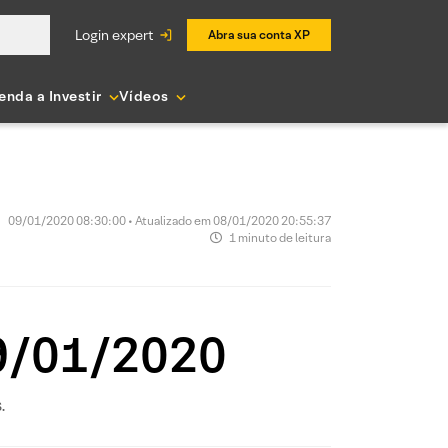
login expert
Abra sua conta XP
enda a Investir
Vídeos
09/01/2020 08:30:00 • Atualizado em 08/01/2020 20:55:37
1 minuto de leitura
09/01/2020
.