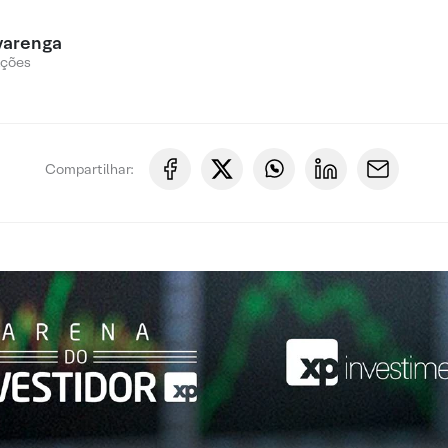
varenga
Ações
Compartilhar: