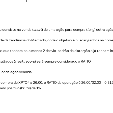
 consiste na venda (
short
) de uma ação para compra (
long
) outra aç
nde da tendência do Mercado, onde o objetivo é buscar ganhos na corre
os que tenham pelo menos 2 desvio-padrão de distorção e já tenham i
ultados (
track record
) será sempre considerado o RATIO.
lor da ação vendida.
compra de XPTO4 a 26,00, o RATIO da operação é 26,00/32,00 = 0,812
do positivo (bruto) de 1%.