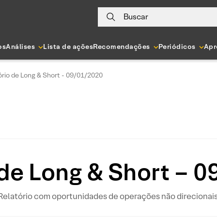
Buscar
os
Análises
Lista de ações
Recomendações
Periódicos
Apr
ório de Long & Short - 09/01/2020
 de Long & Short – 
Relatório com oportunidades de operações não direcionais