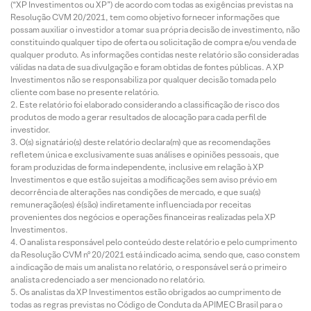
(“XP Investimentos ou XP”) de acordo com todas as exigências previstas na
Resolução CVM 20/2021, tem como objetivo fornecer informações que
possam auxiliar o investidor a tomar sua própria decisão de investimento, não
constituindo qualquer tipo de oferta ou solicitação de compra e/ou venda de
qualquer produto. As informações contidas neste relatório são consideradas
válidas na data de sua divulgação e foram obtidas de fontes públicas. A XP
Investimentos não se responsabiliza por qualquer decisão tomada pelo
cliente com base no presente relatório.
Este relatório foi elaborado considerando a classificação de risco dos
produtos de modo a gerar resultados de alocação para cada perfil de
investidor.
O(s) signatário(s) deste relatório declara(m) que as recomendações
refletem única e exclusivamente suas análises e opiniões pessoais, que
foram produzidas de forma independente, inclusive em relação à XP
Investimentos e que estão sujeitas a modificações sem aviso prévio em
decorrência de alterações nas condições de mercado, e que sua(s)
remuneração(es) é(são) indiretamente influenciada por receitas
provenientes dos negócios e operações financeiras realizadas pela XP
Investimentos.
O analista responsável pelo conteúdo deste relatório e pelo cumprimento
da Resolução CVM nº 20/2021 está indicado acima, sendo que, caso constem
a indicação de mais um analista no relatório, o responsável será o primeiro
analista credenciado a ser mencionado no relatório.
Os analistas da XP Investimentos estão obrigados ao cumprimento de
todas as regras previstas no Código de Conduta da APIMEC Brasil para o