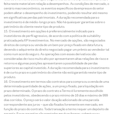
feita neste material em relação a desempenhos. As condições de mercado, o
cenário macroeconômico, os eventos específicos da empresa e do setor
podem afetar o desempenho do investimento, podendo resultar até mesmo
em significativas perdas patrimoniais. A duração recomendada para o
investimento é de médio-longo prazo. Não há quaisquer garantias sobre o
patrimônio do cliente neste tipo de produto.
O investimento em opções é preferencialmente indicado para
investidores de perfil agressivo, de acordo com a política de suitability
praticada pela XP Investimentos. No mercado de opções, são negociados
direitos de compra ou venda de um bem por preço fixado em data futura,
devendo o adquirente do direito negociado pagar um prêmio ao vendedor tal
como num acordo seguro. As operações com esses derivativos são
consideradas de risco muito alto por apresentarem altas relações de risco e
retorno e algumas posições apresentarem a possibilidade de perdas
superiores ao capital investido. A duração recomendada para o investimento
é de curto prazo e o patrimônio do cliente não está garantido neste tipo de
produto.
O investimento em termos são contratos para compra ou a venda de uma
determinada quantidade de ações, a um preço fixado, para liquidação em
prazo determinado. O prazo do contrato a Termo é livremente escolhido
pelos investidores, obedecendo o prazo mínimo de 16 dias e máximo de 999
dias corridos. O preço será o valor da ação adicionado de uma parcela
correspondente aos juros – que são fixados livremente em mercado, em
função do prazo do contrato. Toda transação a termo requer um depósito de
garantia. Essas garantias são prestadas em duas formas: cobertura ou