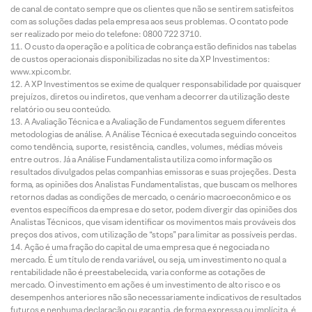
de canal de contato sempre que os clientes que não se sentirem satisfeitos
com as soluções dadas pela empresa aos seus problemas. O contato pode
ser realizado por meio do telefone: 0800 722 3710.
O custo da operação e a política de cobrança estão definidos nas tabelas
de custos operacionais disponibilizadas no site da XP Investimentos:
www.xpi.com.br.
A XP Investimentos se exime de qualquer responsabilidade por quaisquer
prejuízos, diretos ou indiretos, que venham a decorrer da utilização deste
relatório ou seu conteúdo.
A Avaliação Técnica e a Avaliação de Fundamentos seguem diferentes
metodologias de análise. A Análise Técnica é executada seguindo conceitos
como tendência, suporte, resistência, candles, volumes, médias móveis
entre outros. Já a Análise Fundamentalista utiliza como informação os
resultados divulgados pelas companhias emissoras e suas projeções. Desta
forma, as opiniões dos Analistas Fundamentalistas, que buscam os melhores
retornos dadas as condições de mercado, o cenário macroeconômico e os
eventos específicos da empresa e do setor, podem divergir das opiniões dos
Analistas Técnicos, que visam identificar os movimentos mais prováveis dos
preços dos ativos, com utilização de “stops” para limitar as possíveis perdas.
Ação é uma fração do capital de uma empresa que é negociada no
mercado. É um título de renda variável, ou seja, um investimento no qual a
rentabilidade não é preestabelecida, varia conforme as cotações de
mercado. O investimento em ações é um investimento de alto risco e os
desempenhos anteriores não são necessariamente indicativos de resultados
futuros e nenhuma declaração ou garantia, de forma expressa ou implícita, é