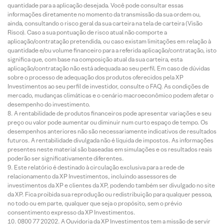
quantidade para a aplicação desejada. Você pode consultar essas
informações diretamente no momento da transmissão da sua ordem ou,
ainda, consultando o risco geral da sua carteira na tela de carteira (Visão
Risco). Caso a sua pontuação de risco atual não comporte a
aplicação/contratação pretendida, ou caso existam limitações em relação à
quantidade e/ou volume financeiro para a referida aplicação/contratação, isto
significa que, com base na composição atual da sua carteira, esta
aplicação/contratação não está adequada ao seu perfil. Em caso de dúvidas
sobre o processo de adequação dos produtos oferecidos pela XP
Investimentos ao seu perfil de investidor, consulte o FAQ. As condições de
mercado, mudanças climáticas e o cenário macroeconômico podem afetar o
desempenho do investimento.
A rentabilidade de produtos financeiros pode apresentar variações e seu
preço ou valor pode aumentar ou diminuir num curto espaço de tempo. Os
desempenhos anteriores não são necessariamente indicativos de resultados
futuros. A rentabilidade divulgada não é líquida de impostos. As informações
presentes neste material são baseadas em simulações e os resultados reais
poderão ser significativamente diferentes.
Este relatório é destinado à circulação exclusiva para a rede de
relacionamento da XP Investimentos, incluindo assessores de
investimentos da XP e clientes da XP, podendo também ser divulgado no site
da XP. Fica proibida sua reprodução ou redistribuição para qualquer pessoa,
no todo ou em parte, qualquer que seja o propósito, sem o prévio
consentimento expresso da XP Investimentos.
0800 77 20202. A Ouvidoria da XP Investimentos tem a missão de servir