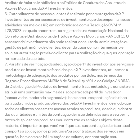
Analista de Valores Mobiliários e na Política de Conduta dos Analistas de
Valores Mobiliários da XP Investimentos.
O atendimento de nossos clientes é realizado por empregados da XP
Investimentos ou por assessores de investimento que desempenham suas
atividades por meio da XP, em conformidade com a Resolução CVM nº
178/2023, os quais encontram-se registrados na Associação Nacional das
Corretoras e Distribuidoras de Títulos e Valores Mobiliários – ANCORD. O
assessor de investimento não pode realizar consultoria, administração ou
gestão de patrimônio de clientes, devendo atuar como intermediário e
solicitar autorização prévia do cliente para a realização de qualquer operação
no mercado de capitais.
Para fins de verificação da adequação do perfil do investidor aos serviços e
produtos de investimento oferecidos pela XP Investimentos, utilizamos a
metodologia de adequação dos produtos por portfólio, nos termos das
Regras e Procedimentos ANBIMA de Suitability nº 01 e do Código ANBIMA
de Distribuição de Produtos de Investimento. Essa metodologia consiste em
atribuir uma pontuação máxima de risco para cada perfil de investidor
(conservador, moderado e agressivo), bem como uma pontuação de risco
para cada um dos produtos oferecidos pela XP Investimentos, de modo que
todos os clientes possam ter acesso a todos os produtos, desde que dentro
das quantidades e limites da pontuação de risco definidas para o seu perfil.
Antes de aplicar nos produtos e/ou contratar os serviços objeto deste
material, é importante que você verifique se a sua pontuação de risco atual
comporta a aplicação nos produtos e/ou a contratação dos serviços em
questão, bem como se há limitações de volume, concentração e/ou