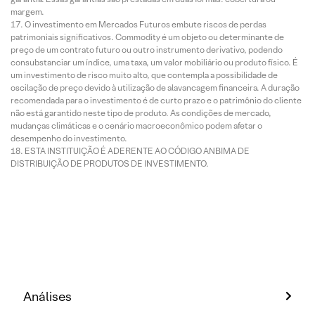
margem.
O investimento em Mercados Futuros embute riscos de perdas
patrimoniais significativos. Commodity é um objeto ou determinante de
preço de um contrato futuro ou outro instrumento derivativo, podendo
consubstanciar um índice, uma taxa, um valor mobiliário ou produto físico. É
um investimento de risco muito alto, que contempla a possibilidade de
oscilação de preço devido à utilização de alavancagem financeira. A duração
recomendada para o investimento é de curto prazo e o patrimônio do cliente
não está garantido neste tipo de produto. As condições de mercado,
mudanças climáticas e o cenário macroeconômico podem afetar o
desempenho do investimento.
ESTA INSTITUIÇÃO É ADERENTE AO CÓDIGO ANBIMA DE
DISTRIBUIÇÃO DE PRODUTOS DE INVESTIMENTO.
Análises