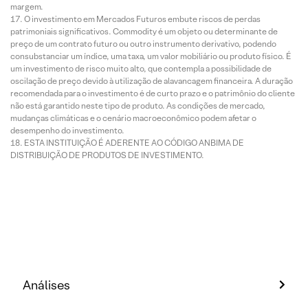
margem.
O investimento em Mercados Futuros embute riscos de perdas
patrimoniais significativos. Commodity é um objeto ou determinante de
preço de um contrato futuro ou outro instrumento derivativo, podendo
consubstanciar um índice, uma taxa, um valor mobiliário ou produto físico. É
um investimento de risco muito alto, que contempla a possibilidade de
oscilação de preço devido à utilização de alavancagem financeira. A duração
recomendada para o investimento é de curto prazo e o patrimônio do cliente
não está garantido neste tipo de produto. As condições de mercado,
mudanças climáticas e o cenário macroeconômico podem afetar o
desempenho do investimento.
ESTA INSTITUIÇÃO É ADERENTE AO CÓDIGO ANBIMA DE
DISTRIBUIÇÃO DE PRODUTOS DE INVESTIMENTO.
Análises