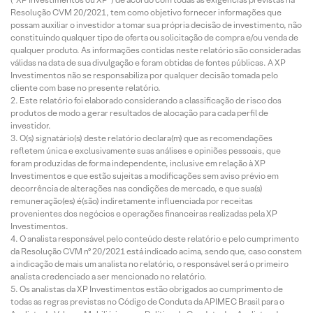
Resolução CVM 20/2021, tem como objetivo fornecer informações que
possam auxiliar o investidor a tomar sua própria decisão de investimento, não
constituindo qualquer tipo de oferta ou solicitação de compra e/ou venda de
qualquer produto. As informações contidas neste relatório são consideradas
válidas na data de sua divulgação e foram obtidas de fontes públicas. A XP
Investimentos não se responsabiliza por qualquer decisão tomada pelo
cliente com base no presente relatório.
Este relatório foi elaborado considerando a classificação de risco dos
produtos de modo a gerar resultados de alocação para cada perfil de
investidor.
O(s) signatário(s) deste relatório declara(m) que as recomendações
refletem única e exclusivamente suas análises e opiniões pessoais, que
foram produzidas de forma independente, inclusive em relação à XP
Investimentos e que estão sujeitas a modificações sem aviso prévio em
decorrência de alterações nas condições de mercado, e que sua(s)
remuneração(es) é(são) indiretamente influenciada por receitas
provenientes dos negócios e operações financeiras realizadas pela XP
Investimentos.
O analista responsável pelo conteúdo deste relatório e pelo cumprimento
da Resolução CVM nº 20/2021 está indicado acima, sendo que, caso constem
a indicação de mais um analista no relatório, o responsável será o primeiro
analista credenciado a ser mencionado no relatório.
Os analistas da XP Investimentos estão obrigados ao cumprimento de
todas as regras previstas no Código de Conduta da APIMEC Brasil para o