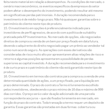
feita neste material em relação a desempenhos. As condições de mercado, o
cenário macroeconômico, os eventos específicos da empresa e do setor
podem afetar o desempenho do investimento, podendo resultar até mesmo
em significativas perdas patrimoniais. A duração recomendada para o
investimento é de médio-longo prazo. Não há quaisquer garantias sobre o
patrimônio do cliente neste tipo de produto.
O investimento em opções é preferencialmente indicado para
investidores de perfil agressivo, de acordo com a política de suitability
praticada pela XP Investimentos. No mercado de opções, são negociados
direitos de compra ou venda de um bem por preço fixado em data futura,
devendo o adquirente do direito negociado pagar um prêmio ao vendedor tal
como num acordo seguro. As operações com esses derivativos são
consideradas de risco muito alto por apresentarem altas relações de risco e
retorno e algumas posições apresentarem a possibilidade de perdas
superiores ao capital investido. A duração recomendada para o investimento
é de curto prazo e o patrimônio do cliente não está garantido neste tipo de
produto.
O investimento em termos são contratos para compra ou a venda de uma
determinada quantidade de ações, a um preço fixado, para liquidação em
prazo determinado. O prazo do contrato a Termo é livremente escolhido
pelos investidores, obedecendo o prazo mínimo de 16 dias e máximo de 999
dias corridos. O preço será o valor da ação adicionado de uma parcela
correspondente aos juros – que são fixados livremente em mercado, em
função do prazo do contrato. Toda transação a termo requer um depósito de
garantia. Essas garantias são prestadas em duas formas: cobertura ou