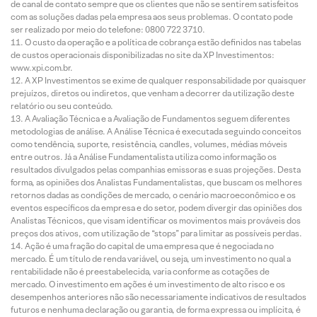
de canal de contato sempre que os clientes que não se sentirem satisfeitos
com as soluções dadas pela empresa aos seus problemas. O contato pode
ser realizado por meio do telefone: 0800 722 3710.
O custo da operação e a política de cobrança estão definidos nas tabelas
de custos operacionais disponibilizadas no site da XP Investimentos:
www.xpi.com.br.
A XP Investimentos se exime de qualquer responsabilidade por quaisquer
prejuízos, diretos ou indiretos, que venham a decorrer da utilização deste
relatório ou seu conteúdo.
A Avaliação Técnica e a Avaliação de Fundamentos seguem diferentes
metodologias de análise. A Análise Técnica é executada seguindo conceitos
como tendência, suporte, resistência, candles, volumes, médias móveis
entre outros. Já a Análise Fundamentalista utiliza como informação os
resultados divulgados pelas companhias emissoras e suas projeções. Desta
forma, as opiniões dos Analistas Fundamentalistas, que buscam os melhores
retornos dadas as condições de mercado, o cenário macroeconômico e os
eventos específicos da empresa e do setor, podem divergir das opiniões dos
Analistas Técnicos, que visam identificar os movimentos mais prováveis dos
preços dos ativos, com utilização de “stops” para limitar as possíveis perdas.
Ação é uma fração do capital de uma empresa que é negociada no
mercado. É um título de renda variável, ou seja, um investimento no qual a
rentabilidade não é preestabelecida, varia conforme as cotações de
mercado. O investimento em ações é um investimento de alto risco e os
desempenhos anteriores não são necessariamente indicativos de resultados
futuros e nenhuma declaração ou garantia, de forma expressa ou implícita, é