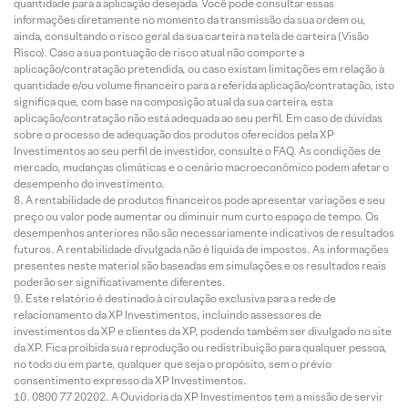
quantidade para a aplicação desejada. Você pode consultar essas
informações diretamente no momento da transmissão da sua ordem ou,
ainda, consultando o risco geral da sua carteira na tela de carteira (Visão
Risco). Caso a sua pontuação de risco atual não comporte a
aplicação/contratação pretendida, ou caso existam limitações em relação à
quantidade e/ou volume financeiro para a referida aplicação/contratação, isto
significa que, com base na composição atual da sua carteira, esta
aplicação/contratação não está adequada ao seu perfil. Em caso de dúvidas
sobre o processo de adequação dos produtos oferecidos pela XP
Investimentos ao seu perfil de investidor, consulte o FAQ. As condições de
mercado, mudanças climáticas e o cenário macroeconômico podem afetar o
desempenho do investimento.
A rentabilidade de produtos financeiros pode apresentar variações e seu
preço ou valor pode aumentar ou diminuir num curto espaço de tempo. Os
desempenhos anteriores não são necessariamente indicativos de resultados
futuros. A rentabilidade divulgada não é líquida de impostos. As informações
presentes neste material são baseadas em simulações e os resultados reais
poderão ser significativamente diferentes.
Este relatório é destinado à circulação exclusiva para a rede de
relacionamento da XP Investimentos, incluindo assessores de
investimentos da XP e clientes da XP, podendo também ser divulgado no site
da XP. Fica proibida sua reprodução ou redistribuição para qualquer pessoa,
no todo ou em parte, qualquer que seja o propósito, sem o prévio
consentimento expresso da XP Investimentos.
0800 77 20202. A Ouvidoria da XP Investimentos tem a missão de servir