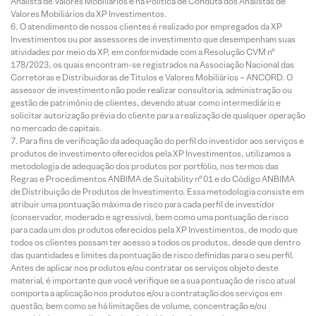
Analista de Valores Mobiliários e na Política de Conduta dos Analistas de
Valores Mobiliários da XP Investimentos.
O atendimento de nossos clientes é realizado por empregados da XP
Investimentos ou por assessores de investimento que desempenham suas
atividades por meio da XP, em conformidade com a Resolução CVM nº
178/2023, os quais encontram-se registrados na Associação Nacional das
Corretoras e Distribuidoras de Títulos e Valores Mobiliários – ANCORD. O
assessor de investimento não pode realizar consultoria, administração ou
gestão de patrimônio de clientes, devendo atuar como intermediário e
solicitar autorização prévia do cliente para a realização de qualquer operação
no mercado de capitais.
Para fins de verificação da adequação do perfil do investidor aos serviços e
produtos de investimento oferecidos pela XP Investimentos, utilizamos a
metodologia de adequação dos produtos por portfólio, nos termos das
Regras e Procedimentos ANBIMA de Suitability nº 01 e do Código ANBIMA
de Distribuição de Produtos de Investimento. Essa metodologia consiste em
atribuir uma pontuação máxima de risco para cada perfil de investidor
(conservador, moderado e agressivo), bem como uma pontuação de risco
para cada um dos produtos oferecidos pela XP Investimentos, de modo que
todos os clientes possam ter acesso a todos os produtos, desde que dentro
das quantidades e limites da pontuação de risco definidas para o seu perfil.
Antes de aplicar nos produtos e/ou contratar os serviços objeto deste
material, é importante que você verifique se a sua pontuação de risco atual
comporta a aplicação nos produtos e/ou a contratação dos serviços em
questão, bem como se há limitações de volume, concentração e/ou