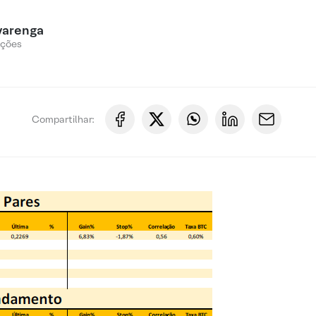
varenga
Ações
Compartilhar: