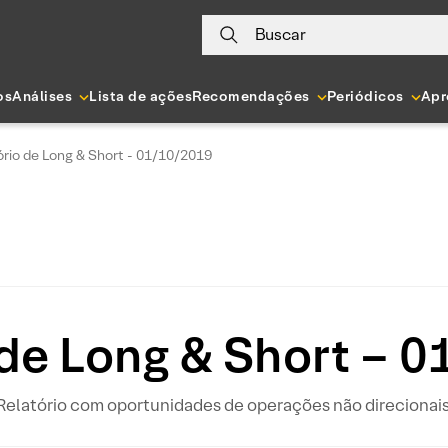
Buscar
os
Análises
Lista de ações
Recomendações
Periódicos
Apr
ório de Long & Short - 01/10/2019
 de Long & Short – 
Relatório com oportunidades de operações não direcionais