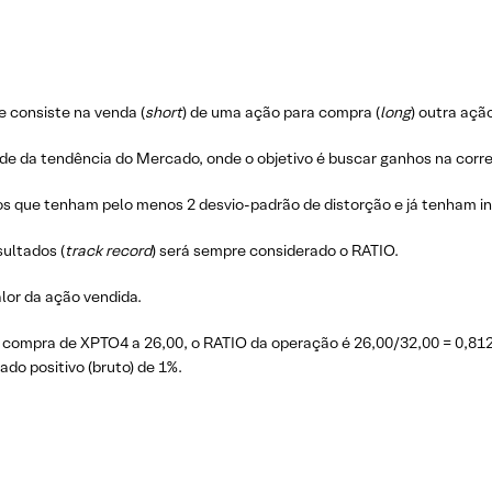
 consiste na venda (
short
) de uma ação para compra (
long
) outra aç
nde da tendência do Mercado, onde o objetivo é buscar ganhos na corre
os que tenham pelo menos 2 desvio-padrão de distorção e já tenham i
ultados (
track record
) será sempre considerado o RATIO.
lor da ação vendida.
compra de XPTO4 a 26,00, o RATIO da operação é 26,00/32,00 = 0,812
do positivo (bruto) de 1%.