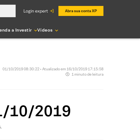
login expert
Abra sua conta XP
enda a Investir
Vídeos
01/10/2019 08:30:22 • Atualizado em 16/10/2019 17:15:58
1 minuto de leitura
01/10/2019
.