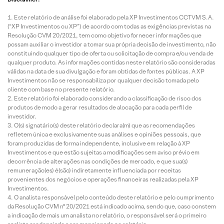
Este relatório de análise foi elaborado pela XP Investimentos CCTVM S.A.
(“XP Investimentos ou XP”) de acordo com todas as exigências previstas na
Resolução CVM 20/2021, tem como objetivo fornecer informações que
possam auxiliar o investidor a tomar sua própria decisão de investimento, não
constituindo qualquer tipo de oferta ou solicitação de compra e/ou venda de
qualquer produto. As informações contidas neste relatório são consideradas
válidas na data de sua divulgação e foram obtidas de fontes públicas. A XP
Investimentos não se responsabiliza por qualquer decisão tomada pelo
cliente com base no presente relatório.
Este relatório foi elaborado considerando a classificação de risco dos
produtos de modo a gerar resultados de alocação para cada perfil de
investidor.
O(s) signatário(s) deste relatório declara(m) que as recomendações
refletem única e exclusivamente suas análises e opiniões pessoais, que
foram produzidas de forma independente, inclusive em relação à XP
Investimentos e que estão sujeitas a modificações sem aviso prévio em
decorrência de alterações nas condições de mercado, e que sua(s)
remuneração(es) é(são) indiretamente influenciada por receitas
provenientes dos negócios e operações financeiras realizadas pela XP
Investimentos.
O analista responsável pelo conteúdo deste relatório e pelo cumprimento
da Resolução CVM nº 20/2021 está indicado acima, sendo que, caso constem
a indicação de mais um analista no relatório, o responsável será o primeiro