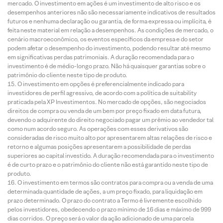
mercado. O investimento em ações é um investimento de alto risco e os
desempenhos anteriores não são necessariamente indicativos de resultados
futuros e nenhuma declaração ou garantia, de forma expressa ou implícita, é
feita neste material em relação a desempenhos. As condições de mercado, o
cenário macroeconômico, os eventos específicos da empresa e do setor
podem afetar o desempenho do investimento, podendo resultar até mesmo
em significativas perdas patrimoniais. A duração recomendada para o
investimento é de médio-longo prazo. Não há quaisquer garantias sobre o
patrimônio do cliente neste tipo de produto.
O investimento em opções é preferencialmente indicado para
investidores de perfil agressivo, de acordo com a política de suitability
praticada pela XP Investimentos. No mercado de opções, são negociados
direitos de compra ou venda de um bem por preço fixado em data futura,
devendo o adquirente do direito negociado pagar um prêmio ao vendedor tal
como num acordo seguro. As operações com esses derivativos são
consideradas de risco muito alto por apresentarem altas relações de risco e
retorno e algumas posições apresentarem a possibilidade de perdas
superiores ao capital investido. A duração recomendada para o investimento
é de curto prazo e o patrimônio do cliente não está garantido neste tipo de
produto.
O investimento em termos são contratos para compra ou a venda de uma
determinada quantidade de ações, a um preço fixado, para liquidação em
prazo determinado. O prazo do contrato a Termo é livremente escolhido
pelos investidores, obedecendo o prazo mínimo de 16 dias e máximo de 999
dias corridos. O preço será o valor da ação adicionado de uma parcela