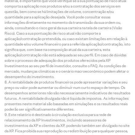
material, é importante que você verifique se a sua pontuação de risco atual
comporta a aplicação nos produtos e/ou a contratação dos serviços em
questão, bem como se há limitações de volume, concentração e/ou
quantidade para a aplicação desejada. Você pode consultar essas
informações diretamente no momento da transmissão da sua ordem ou,
ainda, consultando o risco geral da sua carteira na tela de carteira (Visão
Risco). Caso a sua pontuação de risco atual não comporte a
aplicação/contratação pretendida, ou caso existam limitações em relação à
quantidade e/ou volume financeiro para a referida aplicação/contratação, isto
significa que, com base na composição atual da sua carteira, esta
aplicação/contratação não está adequada ao seu perfil. Em caso de dúvidas
sobre o processo de adequação dos produtos oferecidos pela XP
Investimentos ao seu perfil de investidor, consulte o FAQ. As condições de
mercado, mudanças climáticas e o cenário macroeconômico podem afetar o
desempenho do investimento.
A rentabilidade de produtos financeiros pode apresentar variações e seu
preço ou valor pode aumentar ou diminuir num curto espaço de tempo. Os
desempenhos anteriores não são necessariamente indicativos de resultados
futuros. A rentabilidade divulgada não é líquida de impostos. As informações
presentes neste material são baseadas em simulações e os resultados reais
poderão ser significativamente diferentes.
Este relatório é destinado à circulação exclusiva para a rede de
relacionamento da XP Investimentos, incluindo assessores de
investimentos da XP e clientes da XP, podendo também ser divulgado no site
da XP. Fica proibida sua reprodução ou redistribuição para qualquer pessoa,