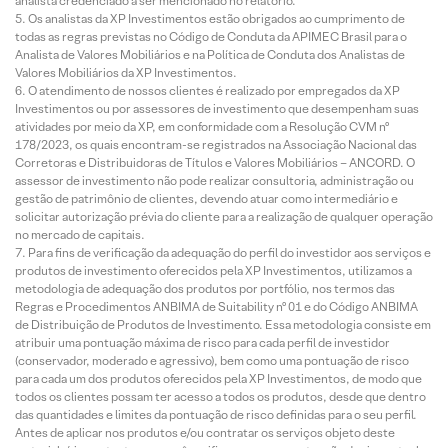
analista credenciado a ser mencionado no relatório.
Os analistas da XP Investimentos estão obrigados ao cumprimento de
todas as regras previstas no Código de Conduta da APIMEC Brasil para o
Analista de Valores Mobiliários e na Política de Conduta dos Analistas de
Valores Mobiliários da XP Investimentos.
O atendimento de nossos clientes é realizado por empregados da XP
Investimentos ou por assessores de investimento que desempenham suas
atividades por meio da XP, em conformidade com a Resolução CVM nº
178/2023, os quais encontram-se registrados na Associação Nacional das
Corretoras e Distribuidoras de Títulos e Valores Mobiliários – ANCORD. O
assessor de investimento não pode realizar consultoria, administração ou
gestão de patrimônio de clientes, devendo atuar como intermediário e
solicitar autorização prévia do cliente para a realização de qualquer operação
no mercado de capitais.
Para fins de verificação da adequação do perfil do investidor aos serviços e
produtos de investimento oferecidos pela XP Investimentos, utilizamos a
metodologia de adequação dos produtos por portfólio, nos termos das
Regras e Procedimentos ANBIMA de Suitability nº 01 e do Código ANBIMA
de Distribuição de Produtos de Investimento. Essa metodologia consiste em
atribuir uma pontuação máxima de risco para cada perfil de investidor
(conservador, moderado e agressivo), bem como uma pontuação de risco
para cada um dos produtos oferecidos pela XP Investimentos, de modo que
todos os clientes possam ter acesso a todos os produtos, desde que dentro
das quantidades e limites da pontuação de risco definidas para o seu perfil.
Antes de aplicar nos produtos e/ou contratar os serviços objeto deste