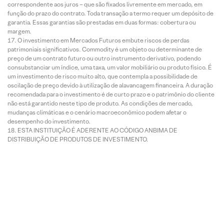
correspondente aos juros – que são fixados livremente em mercado, em
função do prazo do contrato. Toda transação a termo requer um depósito de
garantia. Essas garantias são prestadas em duas formas: cobertura ou
margem.
O investimento em Mercados Futuros embute riscos de perdas
patrimoniais significativos. Commodity é um objeto ou determinante de
preço de um contrato futuro ou outro instrumento derivativo, podendo
consubstanciar um índice, uma taxa, um valor mobiliário ou produto físico. É
um investimento de risco muito alto, que contempla a possibilidade de
oscilação de preço devido à utilização de alavancagem financeira. A duração
recomendada para o investimento é de curto prazo e o patrimônio do cliente
não está garantido neste tipo de produto. As condições de mercado,
mudanças climáticas e o cenário macroeconômico podem afetar o
desempenho do investimento.
ESTA INSTITUIÇÃO É ADERENTE AO CÓDIGO ANBIMA DE
DISTRIBUIÇÃO DE PRODUTOS DE INVESTIMENTO.