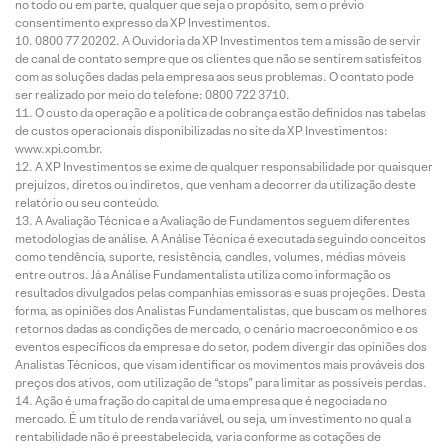
no todo ou em parte, qualquer que seja o propósito, sem o prévio
consentimento expresso da XP Investimentos.
0800 77 20202. A Ouvidoria da XP Investimentos tem a missão de servir
de canal de contato sempre que os clientes que não se sentirem satisfeitos
com as soluções dadas pela empresa aos seus problemas. O contato pode
ser realizado por meio do telefone: 0800 722 3710.
O custo da operação e a política de cobrança estão definidos nas tabelas
de custos operacionais disponibilizadas no site da XP Investimentos:
www.xpi.com.br.
A XP Investimentos se exime de qualquer responsabilidade por quaisquer
prejuízos, diretos ou indiretos, que venham a decorrer da utilização deste
relatório ou seu conteúdo.
A Avaliação Técnica e a Avaliação de Fundamentos seguem diferentes
metodologias de análise. A Análise Técnica é executada seguindo conceitos
como tendência, suporte, resistência, candles, volumes, médias móveis
entre outros. Já a Análise Fundamentalista utiliza como informação os
resultados divulgados pelas companhias emissoras e suas projeções. Desta
forma, as opiniões dos Analistas Fundamentalistas, que buscam os melhores
retornos dadas as condições de mercado, o cenário macroeconômico e os
eventos específicos da empresa e do setor, podem divergir das opiniões dos
Analistas Técnicos, que visam identificar os movimentos mais prováveis dos
preços dos ativos, com utilização de “stops” para limitar as possíveis perdas.
Ação é uma fração do capital de uma empresa que é negociada no
mercado. É um título de renda variável, ou seja, um investimento no qual a
rentabilidade não é preestabelecida, varia conforme as cotações de