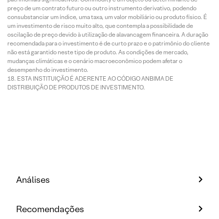
preço de um contrato futuro ou outro instrumento derivativo, podendo
consubstanciar um índice, uma taxa, um valor mobiliário ou produto físico. É
um investimento de risco muito alto, que contempla a possibilidade de
oscilação de preço devido à utilização de alavancagem financeira. A duração
recomendada para o investimento é de curto prazo e o patrimônio do cliente
não está garantido neste tipo de produto. As condições de mercado,
mudanças climáticas e o cenário macroeconômico podem afetar o
desempenho do investimento.
ESTA INSTITUIÇÃO É ADERENTE AO CÓDIGO ANBIMA DE
DISTRIBUIÇÃO DE PRODUTOS DE INVESTIMENTO.
Análises
Recomendações