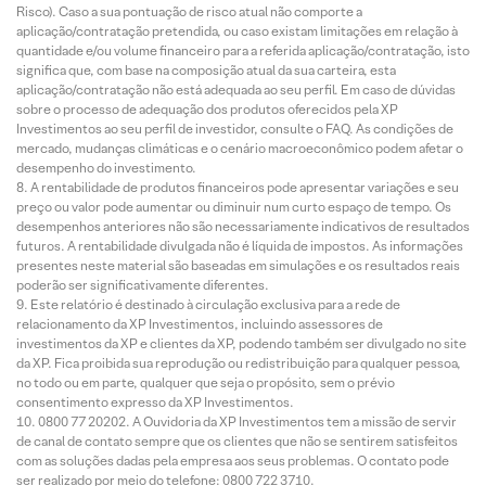
Risco). Caso a sua pontuação de risco atual não comporte a
aplicação/contratação pretendida, ou caso existam limitações em relação à
quantidade e/ou volume financeiro para a referida aplicação/contratação, isto
significa que, com base na composição atual da sua carteira, esta
aplicação/contratação não está adequada ao seu perfil. Em caso de dúvidas
sobre o processo de adequação dos produtos oferecidos pela XP
Investimentos ao seu perfil de investidor, consulte o FAQ. As condições de
mercado, mudanças climáticas e o cenário macroeconômico podem afetar o
desempenho do investimento.
A rentabilidade de produtos financeiros pode apresentar variações e seu
preço ou valor pode aumentar ou diminuir num curto espaço de tempo. Os
desempenhos anteriores não são necessariamente indicativos de resultados
futuros. A rentabilidade divulgada não é líquida de impostos. As informações
presentes neste material são baseadas em simulações e os resultados reais
poderão ser significativamente diferentes.
Este relatório é destinado à circulação exclusiva para a rede de
relacionamento da XP Investimentos, incluindo assessores de
investimentos da XP e clientes da XP, podendo também ser divulgado no site
da XP. Fica proibida sua reprodução ou redistribuição para qualquer pessoa,
no todo ou em parte, qualquer que seja o propósito, sem o prévio
consentimento expresso da XP Investimentos.
0800 77 20202. A Ouvidoria da XP Investimentos tem a missão de servir
de canal de contato sempre que os clientes que não se sentirem satisfeitos
com as soluções dadas pela empresa aos seus problemas. O contato pode
ser realizado por meio do telefone: 0800 722 3710.