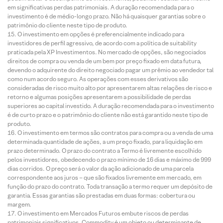
em significativas perdas patrimoniais. A duração recomendada para o
investimento é de médio-longo prazo. Não há quaisquer garantias sobre o
patrimônio do cliente neste tipo de produto.
O investimento em opções é preferencialmente indicado para
investidores de perfil agressivo, de acordo com a política de suitability
praticada pela XP Investimentos. No mercado de opções, são negociados
direitos de compra ou venda de um bem por preço fixado em data futura,
devendo o adquirente do direito negociado pagar um prêmio ao vendedor tal
como num acordo seguro. As operações com esses derivativos são
consideradas de risco muito alto por apresentarem altas relações de risco e
retorno e algumas posições apresentarem a possibilidade de perdas
superiores ao capital investido. A duração recomendada para o investimento
é de curto prazo e o patrimônio do cliente não está garantido neste tipo de
produto.
O investimento em termos são contratos para compra ou a venda de uma
determinada quantidade de ações, a um preço fixado, para liquidação em
prazo determinado. O prazo do contrato a Termo é livremente escolhido
pelos investidores, obedecendo o prazo mínimo de 16 dias e máximo de 999
dias corridos. O preço será o valor da ação adicionado de uma parcela
correspondente aos juros – que são fixados livremente em mercado, em
função do prazo do contrato. Toda transação a termo requer um depósito de
garantia. Essas garantias são prestadas em duas formas: cobertura ou
margem.
O investimento em Mercados Futuros embute riscos de perdas
patrimoniais significativos. Commodity é um objeto ou determinante de