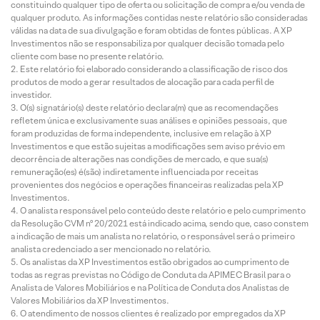
constituindo qualquer tipo de oferta ou solicitação de compra e/ou venda de
qualquer produto. As informações contidas neste relatório são consideradas
válidas na data de sua divulgação e foram obtidas de fontes públicas. A XP
Investimentos não se responsabiliza por qualquer decisão tomada pelo
cliente com base no presente relatório.
Este relatório foi elaborado considerando a classificação de risco dos
produtos de modo a gerar resultados de alocação para cada perfil de
investidor.
O(s) signatário(s) deste relatório declara(m) que as recomendações
refletem única e exclusivamente suas análises e opiniões pessoais, que
foram produzidas de forma independente, inclusive em relação à XP
Investimentos e que estão sujeitas a modificações sem aviso prévio em
decorrência de alterações nas condições de mercado, e que sua(s)
remuneração(es) é(são) indiretamente influenciada por receitas
provenientes dos negócios e operações financeiras realizadas pela XP
Investimentos.
O analista responsável pelo conteúdo deste relatório e pelo cumprimento
da Resolução CVM nº 20/2021 está indicado acima, sendo que, caso constem
a indicação de mais um analista no relatório, o responsável será o primeiro
analista credenciado a ser mencionado no relatório.
Os analistas da XP Investimentos estão obrigados ao cumprimento de
todas as regras previstas no Código de Conduta da APIMEC Brasil para o
Analista de Valores Mobiliários e na Política de Conduta dos Analistas de
Valores Mobiliários da XP Investimentos.
O atendimento de nossos clientes é realizado por empregados da XP