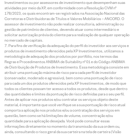
Investimentos ou por assessores de investimento que desempenham suas
atividades por meio da XP, em conformidade com a Resolução CVM nº
178/2023, os quais encontram-se registrados na Associação Nacional das
Corretoras e Distribuidoras de Títulos e Valores Mobiliários – ANCORD. O
assessor de investimento não pode realizar consultoria, administração ou
gestão de patrimônio de clientes, devendo atuar como intermediário e
solicitar autorização prévia do cliente para a realização de qualquer operação
no mercado de capitais.
Para fins de verificação da adequação do perfil do investidor aos serviços e
produtos de investimento oferecidos pela XP Investimentos, utilizamos a
metodologia de adequação dos produtos por portfólio, nos termos das
Regras e Procedimentos ANBIMA de Suitability nº 01 e do Código ANBIMA
de Distribuição de Produtos de Investimento. Essa metodologia consiste em
atribuir uma pontuação máxima de risco para cada perfil de investidor
(conservador, moderado e agressivo), bem como uma pontuação de risco
para cada um dos produtos oferecidos pela XP Investimentos, de modo que
todos os clientes possam ter acesso a todos os produtos, desde que dentro
das quantidades e limites da pontuação de risco definidas para o seu perfil.
Antes de aplicar nos produtos e/ou contratar os serviços objeto deste
material, é importante que você verifique se a sua pontuação de risco atual
comporta a aplicação nos produtos e/ou a contratação dos serviços em
questão, bem como se há limitações de volume, concentração e/ou
quantidade para a aplicação desejada. Você pode consultar essas
informações diretamente no momento da transmissão da sua ordem ou,
ainda, consultando o risco geral da sua carteira na tela de carteira (Visão