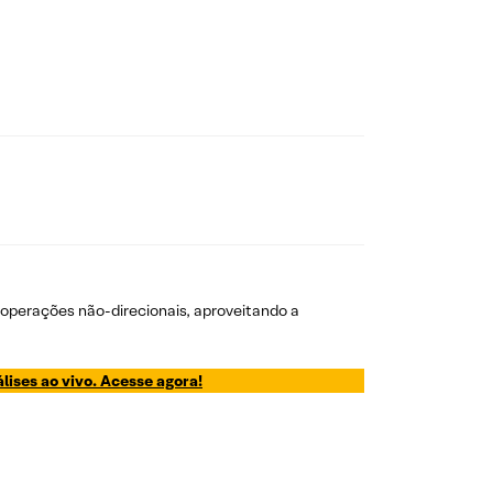
m operações não-direcionais, aproveitando a
lises ao vivo. Acesse agora!