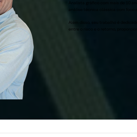
Analista gráfico com mais de 10 an
análise técnica clássica com foco
Além disso, seu trabalho é dedica
entre o risco e o retorno, proporci