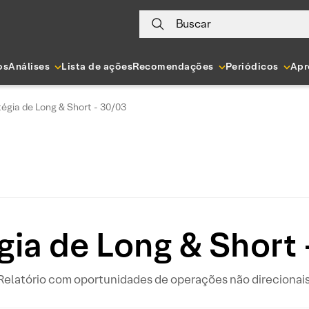
Buscar
os
Análises
Lista de ações
Recomendações
Periódicos
Apr
tégia de Long & Short - 30/03
gia de Long & Short
Relatório com oportunidades de operações não direcionais