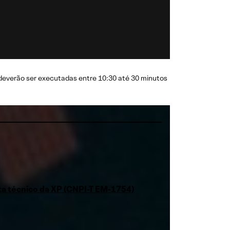
deverão ser executadas entre 10:30 até 30 minutos
sta técnico da XP (CNPI-T EM-1754)