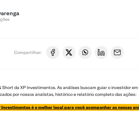
varenga
Ações
Compartilhar:
 & Short da XP Investimentos. As análises buscam guiar o investidor e
cados por nossos analistas, histórico e relatório completo das ações:
 Investimentos é o melhor local para você acompanhar as nossas aná