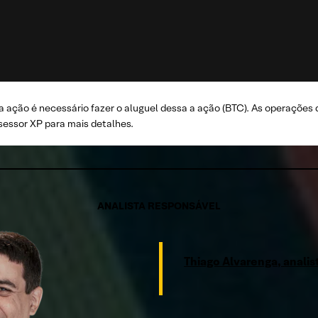
 ação é necessário fazer o aluguel dessa a ação (BTC). As operações 
essor XP para mais detalhes.
ANALISTA RESPONSÁVEL
Thiago Alvarenga, anali