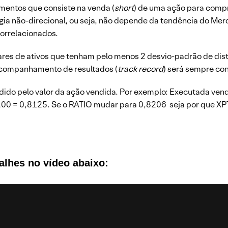
imentos que consiste na venda (
short
) de uma ação para compr
ia não-direcional, ou seja, não depende da tendência do Merc
correlacionados.
res de ativos que tenham pelo menos 2 desvio-padrão de dis
acompanhamento de resultados (
track record
) será sempre co
idido pelo valor da ação vendida. Por exemplo: Executada v
00 = 0,8125. Se o RATIO mudar para 0,8206 seja por que XP
alhes no vídeo abaixo: