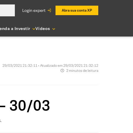
login expert
Abra sua conta XP
enda a Investir
Vídeos
29/03/2021 21:32:11 • Atualizado em 29/03/2021 21:32:12
2 minutos de leitura
 – 30/03
.