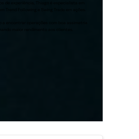
os de experiência, Thiago é especialista em
 em Trend Following e Swing Trade em ações.
do a encontrar operações com boa assimetria
onando maior rendimento aos clientes.