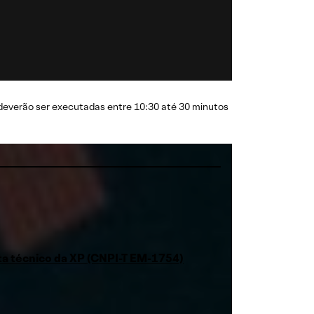
deverão ser executadas entre 10:30 até 30 minutos
sta técnico da XP (CNPI-T EM-1754)