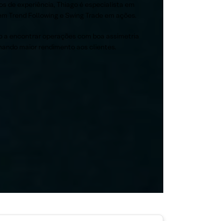
os de experiência, Thiago é especialista em
 em Trend Following e Swing Trade em ações.
do a encontrar operações com boa assimetria
onando maior rendimento aos clientes.