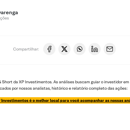
varenga
Ações
Compartilhar:
 & Short da XP Investimentos. As análises buscam guiar o investidor e
cados por nossos analistas, histórico e relatório completo das ações:
 Investimentos é o melhor local para você acompanhar as nossas aná