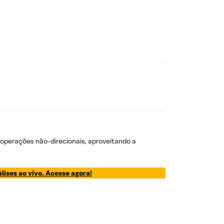
m operações não-direcionais, aproveitando a
lises ao vivo. Acesse agora!