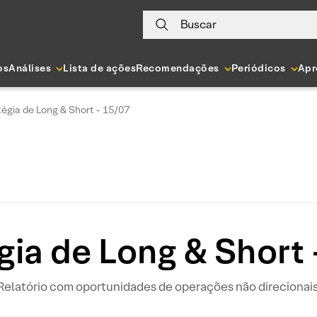
Buscar
os
Análises
Lista de ações
Recomendações
Periódicos
Apr
tégia de Long & Short - 15/07
gia de Long & Short
Relatório com oportunidades de operações não direcionais