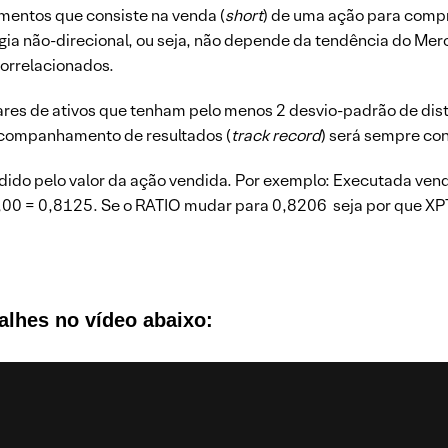
imentos que consiste na venda (
short
) de uma ação para compr
ia não-direcional, ou seja, não depende da tendência do Merc
correlacionados.
res de ativos que tenham pelo menos 2 desvio-padrão de dis
acompanhamento de resultados (
track record
) será sempre co
idido pelo valor da ação vendida. Por exemplo: Executada v
00 = 0,8125. Se o RATIO mudar para 0,8206 seja por que XP
alhes no vídeo abaixo: