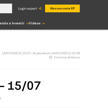
login expert
Abra sua conta XP
enda a Investir
Vídeos
14/07/2020 21:23:57 • Atualizado em 14/07/2020 21:23:59
2 minutos de leitura
 – 15/07
.