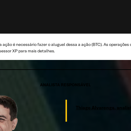
 ação é necessário fazer o aluguel dessa a ação (BTC). As operações 
essor XP para mais detalhes.
ANALISTA RESPONSÁVEL
Thiago Alvarenga, anali