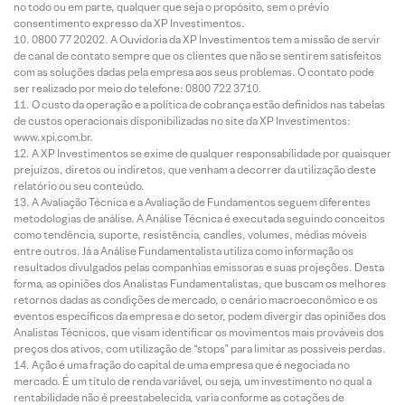
no todo ou em parte, qualquer que seja o propósito, sem o prévio
consentimento expresso da XP Investimentos.
0800 77 20202. A Ouvidoria da XP Investimentos tem a missão de servir
de canal de contato sempre que os clientes que não se sentirem satisfeitos
com as soluções dadas pela empresa aos seus problemas. O contato pode
ser realizado por meio do telefone: 0800 722 3710.
O custo da operação e a política de cobrança estão definidos nas tabelas
de custos operacionais disponibilizadas no site da XP Investimentos:
www.xpi.com.br.
A XP Investimentos se exime de qualquer responsabilidade por quaisquer
prejuízos, diretos ou indiretos, que venham a decorrer da utilização deste
relatório ou seu conteúdo.
A Avaliação Técnica e a Avaliação de Fundamentos seguem diferentes
metodologias de análise. A Análise Técnica é executada seguindo conceitos
como tendência, suporte, resistência, candles, volumes, médias móveis
entre outros. Já a Análise Fundamentalista utiliza como informação os
resultados divulgados pelas companhias emissoras e suas projeções. Desta
forma, as opiniões dos Analistas Fundamentalistas, que buscam os melhores
retornos dadas as condições de mercado, o cenário macroeconômico e os
eventos específicos da empresa e do setor, podem divergir das opiniões dos
Analistas Técnicos, que visam identificar os movimentos mais prováveis dos
preços dos ativos, com utilização de “stops” para limitar as possíveis perdas.
Ação é uma fração do capital de uma empresa que é negociada no
mercado. É um título de renda variável, ou seja, um investimento no qual a
rentabilidade não é preestabelecida, varia conforme as cotações de