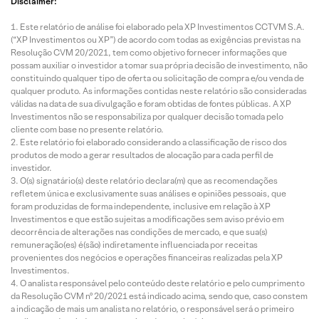
Disclaimer:
Este relatório de análise foi elaborado pela XP Investimentos CCTVM S.A.
(“XP Investimentos ou XP”) de acordo com todas as exigências previstas na
Resolução CVM 20/2021, tem como objetivo fornecer informações que
possam auxiliar o investidor a tomar sua própria decisão de investimento, não
constituindo qualquer tipo de oferta ou solicitação de compra e/ou venda de
qualquer produto. As informações contidas neste relatório são consideradas
válidas na data de sua divulgação e foram obtidas de fontes públicas. A XP
Investimentos não se responsabiliza por qualquer decisão tomada pelo
cliente com base no presente relatório.
Este relatório foi elaborado considerando a classificação de risco dos
produtos de modo a gerar resultados de alocação para cada perfil de
investidor.
O(s) signatário(s) deste relatório declara(m) que as recomendações
refletem única e exclusivamente suas análises e opiniões pessoais, que
foram produzidas de forma independente, inclusive em relação à XP
Investimentos e que estão sujeitas a modificações sem aviso prévio em
decorrência de alterações nas condições de mercado, e que sua(s)
remuneração(es) é(são) indiretamente influenciada por receitas
provenientes dos negócios e operações financeiras realizadas pela XP
Investimentos.
O analista responsável pelo conteúdo deste relatório e pelo cumprimento
da Resolução CVM nº 20/2021 está indicado acima, sendo que, caso constem
a indicação de mais um analista no relatório, o responsável será o primeiro