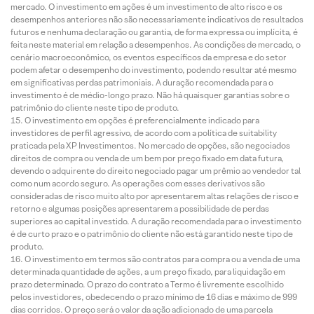
mercado. O investimento em ações é um investimento de alto risco e os
desempenhos anteriores não são necessariamente indicativos de resultados
futuros e nenhuma declaração ou garantia, de forma expressa ou implícita, é
feita neste material em relação a desempenhos. As condições de mercado, o
cenário macroeconômico, os eventos específicos da empresa e do setor
podem afetar o desempenho do investimento, podendo resultar até mesmo
em significativas perdas patrimoniais. A duração recomendada para o
investimento é de médio-longo prazo. Não há quaisquer garantias sobre o
patrimônio do cliente neste tipo de produto.
O investimento em opções é preferencialmente indicado para
investidores de perfil agressivo, de acordo com a política de suitability
praticada pela XP Investimentos. No mercado de opções, são negociados
direitos de compra ou venda de um bem por preço fixado em data futura,
devendo o adquirente do direito negociado pagar um prêmio ao vendedor tal
como num acordo seguro. As operações com esses derivativos são
consideradas de risco muito alto por apresentarem altas relações de risco e
retorno e algumas posições apresentarem a possibilidade de perdas
superiores ao capital investido. A duração recomendada para o investimento
é de curto prazo e o patrimônio do cliente não está garantido neste tipo de
produto.
O investimento em termos são contratos para compra ou a venda de uma
determinada quantidade de ações, a um preço fixado, para liquidação em
prazo determinado. O prazo do contrato a Termo é livremente escolhido
pelos investidores, obedecendo o prazo mínimo de 16 dias e máximo de 999
dias corridos. O preço será o valor da ação adicionado de uma parcela