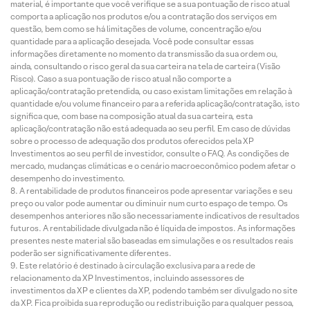
material, é importante que você verifique se a sua pontuação de risco atual
comporta a aplicação nos produtos e/ou a contratação dos serviços em
questão, bem como se há limitações de volume, concentração e/ou
quantidade para a aplicação desejada. Você pode consultar essas
informações diretamente no momento da transmissão da sua ordem ou,
ainda, consultando o risco geral da sua carteira na tela de carteira (Visão
Risco). Caso a sua pontuação de risco atual não comporte a
aplicação/contratação pretendida, ou caso existam limitações em relação à
quantidade e/ou volume financeiro para a referida aplicação/contratação, isto
significa que, com base na composição atual da sua carteira, esta
aplicação/contratação não está adequada ao seu perfil. Em caso de dúvidas
sobre o processo de adequação dos produtos oferecidos pela XP
Investimentos ao seu perfil de investidor, consulte o FAQ. As condições de
mercado, mudanças climáticas e o cenário macroeconômico podem afetar o
desempenho do investimento.
A rentabilidade de produtos financeiros pode apresentar variações e seu
preço ou valor pode aumentar ou diminuir num curto espaço de tempo. Os
desempenhos anteriores não são necessariamente indicativos de resultados
futuros. A rentabilidade divulgada não é líquida de impostos. As informações
presentes neste material são baseadas em simulações e os resultados reais
poderão ser significativamente diferentes.
Este relatório é destinado à circulação exclusiva para a rede de
relacionamento da XP Investimentos, incluindo assessores de
investimentos da XP e clientes da XP, podendo também ser divulgado no site
da XP. Fica proibida sua reprodução ou redistribuição para qualquer pessoa,