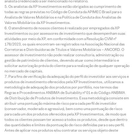
analista credenciado a ser mencionado no relatório.
Os analistas da XP Investimentos estão obrigados ao cumprimento de
todas as regras previstas no Código de Conduta da APIMEC Brasil para o
Analista de Valores Mobiliários e na Política de Conduta dos Analistas de
Valores Mobiliários da XP Investimentos.
O atendimento de nossos clientes é realizado por empregados da XP
Investimentos ou por assessores de investimento que desempenham suas
atividades por meio da XP, em conformidade com a Resolução CVM nº
178/2023, os quais encontram-se registrados na Associação Nacional das
Corretoras e Distribuidoras de Títulos e Valores Mobiliários – ANCORD. O
assessor de investimento não pode realizar consultoria, administração ou
gestão de patrimônio de clientes, devendo atuar como intermediário e
solicitar autorização prévia do cliente para a realização de qualquer operação
no mercado de capitais.
Para fins de verificação da adequação do perfil do investidor aos serviços e
produtos de investimento oferecidos pela XP Investimentos, utilizamos a
metodologia de adequação dos produtos por portfólio, nos termos das
Regras e Procedimentos ANBIMA de Suitability nº 01 e do Código ANBIMA
de Distribuição de Produtos de Investimento. Essa metodologia consiste em
atribuir uma pontuação máxima de risco para cada perfil de investidor
(conservador, moderado e agressivo), bem como uma pontuação de risco
para cada um dos produtos oferecidos pela XP Investimentos, de modo que
todos os clientes possam ter acesso a todos os produtos, desde que dentro
das quantidades e limites da pontuação de risco definidas para o seu perfil.
Antes de aplicar nos produtos e/ou contratar os serviços objeto deste