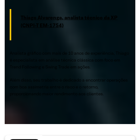
Thiago Alvarenga, analista técnico da XP
(CNPI-T EM-1754)
Analista gráfico com mais de 10 anos de experiência, Thiago
é especialista em análise técnica clássica com foco em
Trend Following e Swing Trade em ações.
Além disso, seu trabalho é dedicado a encontrar operações
com boa assimetria entre o risco e o retorno,
proporcionando maior rendimento aos clientes.