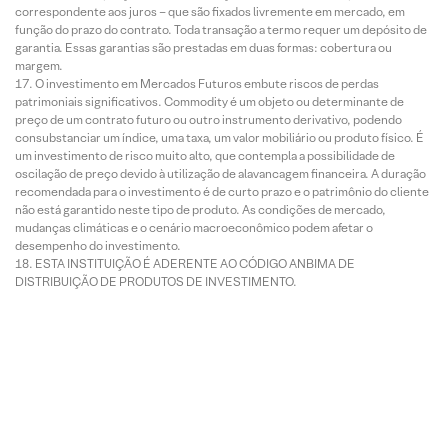
correspondente aos juros – que são fixados livremente em mercado, em
função do prazo do contrato. Toda transação a termo requer um depósito de
garantia. Essas garantias são prestadas em duas formas: cobertura ou
margem.
O investimento em Mercados Futuros embute riscos de perdas
patrimoniais significativos. Commodity é um objeto ou determinante de
preço de um contrato futuro ou outro instrumento derivativo, podendo
consubstanciar um índice, uma taxa, um valor mobiliário ou produto físico. É
um investimento de risco muito alto, que contempla a possibilidade de
oscilação de preço devido à utilização de alavancagem financeira. A duração
recomendada para o investimento é de curto prazo e o patrimônio do cliente
não está garantido neste tipo de produto. As condições de mercado,
mudanças climáticas e o cenário macroeconômico podem afetar o
desempenho do investimento.
ESTA INSTITUIÇÃO É ADERENTE AO CÓDIGO ANBIMA DE
DISTRIBUIÇÃO DE PRODUTOS DE INVESTIMENTO.