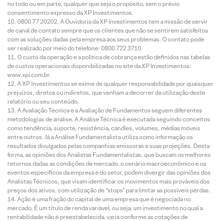
no todo ou em parte, qualquer que seja o propósito, sem o prévio
consentimento expresso da XP Investimentos.
0800 77 20202. A Ouvidoria da XP Investimentos tem a missão de servir
de canal de contato sempre que os clientes que não se sentirem satisfeitos
com as soluções dadas pela empresa aos seus problemas. O contato pode
ser realizado por meio do telefone: 0800 722 3710.
O custo da operação e a política de cobrança estão definidos nas tabelas
de custos operacionais disponibilizadas no site da XP Investimentos:
www.xpi.com.br.
A XP Investimentos se exime de qualquer responsabilidade por quaisquer
prejuízos, diretos ou indiretos, que venham a decorrer da utilização deste
relatório ou seu conteúdo.
A Avaliação Técnica e a Avaliação de Fundamentos seguem diferentes
metodologias de análise. A Análise Técnica é executada seguindo conceitos
como tendência, suporte, resistência, candles, volumes, médias móveis
entre outros. Já a Análise Fundamentalista utiliza como informação os
resultados divulgados pelas companhias emissoras e suas projeções. Desta
forma, as opiniões dos Analistas Fundamentalistas, que buscam os melhores
retornos dadas as condições de mercado, o cenário macroeconômico e os
eventos específicos da empresa e do setor, podem divergir das opiniões dos
Analistas Técnicos, que visam identificar os movimentos mais prováveis dos
preços dos ativos, com utilização de “stops” para limitar as possíveis perdas.
Ação é uma fração do capital de uma empresa que é negociada no
mercado. É um título de renda variável, ou seja, um investimento no qual a
rentabilidade não é preestabelecida, varia conforme as cotações de