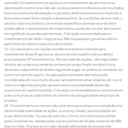
mercado. O investimento em ações é um investimento de alto risco e os
desempenhos anteriores não são necessariamente indicativos de resultados
futuros e nenhuma declaração ou garantia, de forma expressa ou implícita, é
feita neste material em relação a desempenhos. As condições de mercado, o
cenário macroeconômico, os eventos específicos da empresa e do setor
podem afetar o desempenho do investimento, podendo resultar até mesmo
em significativas perdas patrimoniais. A duração recomendada para o
investimento é de médio-longo prazo. Não há quaisquer garantias sobre o
patrimônio do cliente neste tipo de produto.
O investimento em opções é preferencialmente indicado para
investidores de perfil agressivo, de acordo com a política de suitability
praticada pela XP Investimentos. No mercado de opções, são negociados
direitos de compra ou venda de um bem por preço fixado em data futura,
devendo o adquirente do direito negociado pagar um prêmio ao vendedor tal
como num acordo seguro. As operações com esses derivativos são
consideradas de risco muito alto por apresentarem altas relações de risco e
retorno e algumas posições apresentarem a possibilidade de perdas
superiores ao capital investido. A duração recomendada para o investimento
é de curto prazo e o patrimônio do cliente não está garantido neste tipo de
produto.
O investimento em termos são contratos para compra ou a venda de uma
determinada quantidade de ações, a um preço fixado, para liquidação em
prazo determinado. O prazo do contrato a Termo é livremente escolhido
pelos investidores, obedecendo o prazo mínimo de 16 dias e máximo de 999
dias corridos. O preço será o valor da ação adicionado de uma parcela