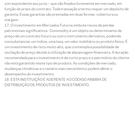
correspondente aos juros – que são fixados livremente em mercado, em
função do prazo do contrato. Toda transação a termo requer um depósito de
garantia. Essas garantias são prestadas em duas formas: cobertura ou
margem.
O investimento em Mercados Futuros embute riscos de perdas
patrimoniais significativos. Commodity é um objeto ou determinante de
preço de um contrato futuro ou outro instrumento derivativo, podendo
consubstanciar um índice, uma taxa, um valor mobiliário ou produto físico. É
um investimento de risco muito alto, que contempla a possibilidade de
oscilação de preço devido à utilização de alavancagem financeira. A duração
recomendada para o investimento é de curto prazo e o patrimônio do cliente
não está garantido neste tipo de produto. As condições de mercado,
mudanças climáticas e o cenário macroeconômico podem afetar o
desempenho do investimento.
ESTA INSTITUIÇÃO É ADERENTE AO CÓDIGO ANBIMA DE
DISTRIBUIÇÃO DE PRODUTOS DE INVESTIMENTO.