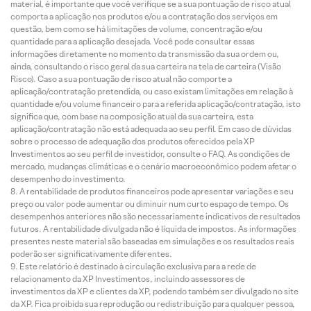
material, é importante que você verifique se a sua pontuação de risco atual
comporta a aplicação nos produtos e/ou a contratação dos serviços em
questão, bem como se há limitações de volume, concentração e/ou
quantidade para a aplicação desejada. Você pode consultar essas
informações diretamente no momento da transmissão da sua ordem ou,
ainda, consultando o risco geral da sua carteira na tela de carteira (Visão
Risco). Caso a sua pontuação de risco atual não comporte a
aplicação/contratação pretendida, ou caso existam limitações em relação à
quantidade e/ou volume financeiro para a referida aplicação/contratação, isto
significa que, com base na composição atual da sua carteira, esta
aplicação/contratação não está adequada ao seu perfil. Em caso de dúvidas
sobre o processo de adequação dos produtos oferecidos pela XP
Investimentos ao seu perfil de investidor, consulte o FAQ. As condições de
mercado, mudanças climáticas e o cenário macroeconômico podem afetar o
desempenho do investimento.
A rentabilidade de produtos financeiros pode apresentar variações e seu
preço ou valor pode aumentar ou diminuir num curto espaço de tempo. Os
desempenhos anteriores não são necessariamente indicativos de resultados
futuros. A rentabilidade divulgada não é líquida de impostos. As informações
presentes neste material são baseadas em simulações e os resultados reais
poderão ser significativamente diferentes.
Este relatório é destinado à circulação exclusiva para a rede de
relacionamento da XP Investimentos, incluindo assessores de
investimentos da XP e clientes da XP, podendo também ser divulgado no site
da XP. Fica proibida sua reprodução ou redistribuição para qualquer pessoa,