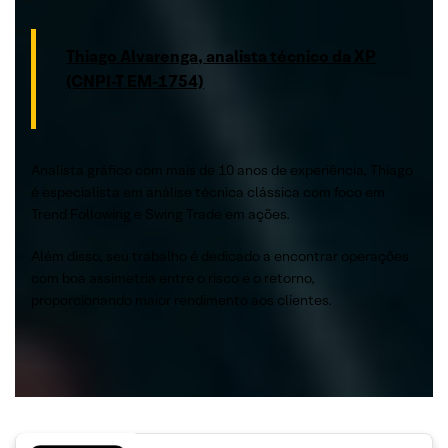
Thiago Alvarenga, analista técnico da XP
(CNPI-T EM-1754)
Analista gráfico com mais de 10 anos de experiência, Thiago
é especialista em análise técnica clássica com foco em
Trend Following e Swing Trade em ações.
Além disso, seu trabalho é dedicado a encontrar operações
com boa assimetria entre o risco e o retorno,
proporcionando maior rendimento aos clientes.