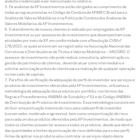
analista credenciado a ser mencionado no relatório.
Os analistas da XP Investimentos estão obrigados ao cumprimento de
todas as regras previstas no Código de Conduta da APIMEC Brasil para o
Analista de Valores Mobiliários e na Política de Conduta dos Analistas de
Valores Mobiliários da XP Investimentos.
O atendimento de nossos clientes é realizado por empregados da XP
Investimentos ou por assessores de investimento que desempenham suas
atividades por meio da XP, em conformidade com a Resolução CVM nº
178/2023, os quais encontram-se registrados na Associação Nacional das
Corretoras e Distribuidoras de Títulos e Valores Mobiliários – ANCORD. O
assessor de investimento não pode realizar consultoria, administração ou
gestão de patrimônio de clientes, devendo atuar como intermediário e
solicitar autorização prévia do cliente para a realização de qualquer operação
no mercado de capitais.
Para fins de verificação da adequação do perfil do investidor aos serviços e
produtos de investimento oferecidos pela XP Investimentos, utilizamos a
metodologia de adequação dos produtos por portfólio, nos termos das
Regras e Procedimentos ANBIMA de Suitability nº 01 e do Código ANBIMA
de Distribuição de Produtos de Investimento. Essa metodologia consiste em
atribuir uma pontuação máxima de risco para cada perfil de investidor
(conservador, moderado e agressivo), bem como uma pontuação de risco
para cada um dos produtos oferecidos pela XP Investimentos, de modo que
todos os clientes possam ter acesso a todos os produtos, desde que dentro
das quantidades e limites da pontuação de risco definidas para o seu perfil.
Antes de aplicar nos produtos e/ou contratar os serviços objeto deste