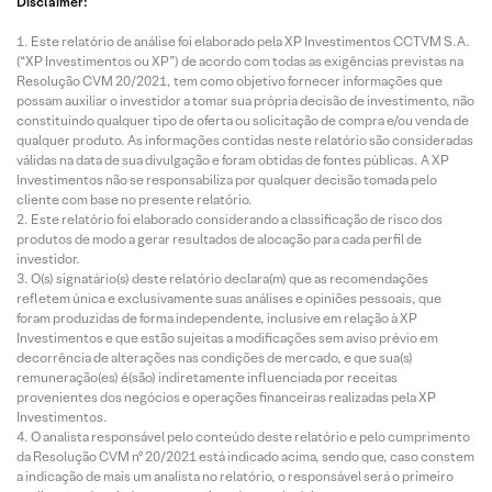
Disclaimer:
Este relatório de análise foi elaborado pela XP Investimentos CCTVM S.A.
(“XP Investimentos ou XP”) de acordo com todas as exigências previstas na
Resolução CVM 20/2021, tem como objetivo fornecer informações que
possam auxiliar o investidor a tomar sua própria decisão de investimento, não
constituindo qualquer tipo de oferta ou solicitação de compra e/ou venda de
qualquer produto. As informações contidas neste relatório são consideradas
válidas na data de sua divulgação e foram obtidas de fontes públicas. A XP
Investimentos não se responsabiliza por qualquer decisão tomada pelo
cliente com base no presente relatório.
Este relatório foi elaborado considerando a classificação de risco dos
produtos de modo a gerar resultados de alocação para cada perfil de
investidor.
O(s) signatário(s) deste relatório declara(m) que as recomendações
refletem única e exclusivamente suas análises e opiniões pessoais, que
foram produzidas de forma independente, inclusive em relação à XP
Investimentos e que estão sujeitas a modificações sem aviso prévio em
decorrência de alterações nas condições de mercado, e que sua(s)
remuneração(es) é(são) indiretamente influenciada por receitas
provenientes dos negócios e operações financeiras realizadas pela XP
Investimentos.
O analista responsável pelo conteúdo deste relatório e pelo cumprimento
da Resolução CVM nº 20/2021 está indicado acima, sendo que, caso constem
a indicação de mais um analista no relatório, o responsável será o primeiro