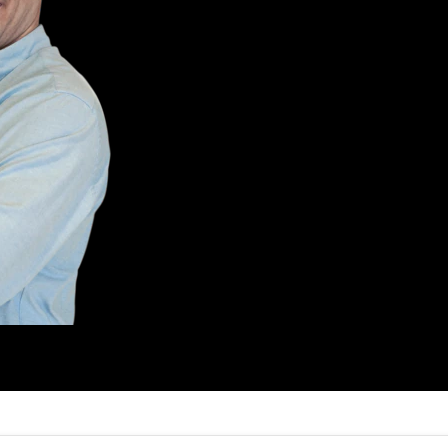
Analista gráfico com mais de 10 an
análise técnica clássica com foco
Além disso, seu trabalho é dedica
entre o risco e o retorno, proporci