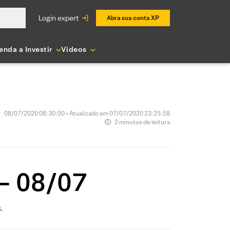
login expert
Abra sua conta XP
enda a Investir
Vídeos
08/07/2020 08:30:00 • Atualizado em 07/07/2020 23:25:58
2 minutos de leitura
 – 08/07
.