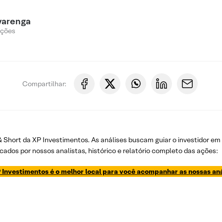
varenga
Ações
Compartilhar:
 & Short da XP Investimentos. As análises buscam guiar o investidor e
cados por nossos analistas, histórico e relatório completo das ações:
 Investimentos é o melhor local para você acompanhar as nossas aná