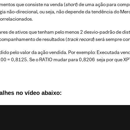
imentos que consiste na venda (
short
) de uma ação para compr
ia não-direcional, ou seja, não depende da tendência do Merc
correlacionados.
res de ativos que tenham pelo menos 2 desvio-padrão de dis
acompanhamento de resultados (
track record
) será sempre co
idido pelo valor da ação vendida. Por exemplo: Executada v
00 = 0,8125. Se o RATIO mudar para 0,8206 seja por que XP
alhes no vídeo abaixo: