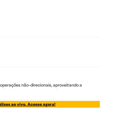
m operações não-direcionais, aproveitando a
lises ao vivo. Acesse agora!