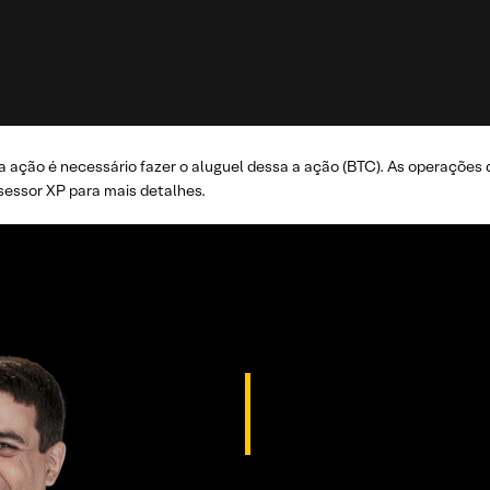
 ação é necessário fazer o aluguel dessa a ação (BTC). As operações 
essor XP para mais detalhes.
ANALISTA RESPONSÁVEL
Thiago Alvarenga, anali