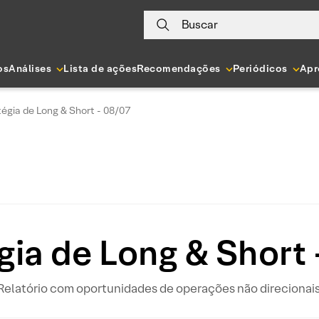
Buscar
os
Análises
Lista de ações
Recomendações
Periódicos
Apr
tégia de Long & Short - 08/07
gia de Long & Short
Relatório com oportunidades de operações não direcionais