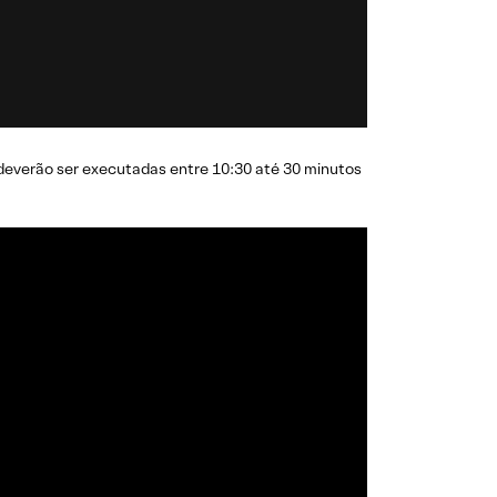
deverão ser executadas entre 10:30 até 30 minutos
sta técnico da XP (CNPI-T EM-1754)