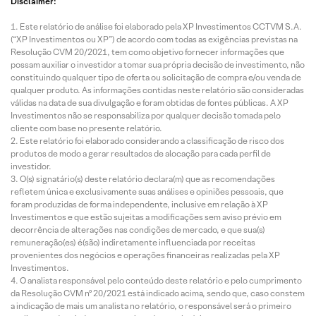
Disclaimer:
Este relatório de análise foi elaborado pela XP Investimentos CCTVM S.A.
(“XP Investimentos ou XP”) de acordo com todas as exigências previstas na
Resolução CVM 20/2021, tem como objetivo fornecer informações que
possam auxiliar o investidor a tomar sua própria decisão de investimento, não
constituindo qualquer tipo de oferta ou solicitação de compra e/ou venda de
qualquer produto. As informações contidas neste relatório são consideradas
válidas na data de sua divulgação e foram obtidas de fontes públicas. A XP
Investimentos não se responsabiliza por qualquer decisão tomada pelo
cliente com base no presente relatório.
Este relatório foi elaborado considerando a classificação de risco dos
produtos de modo a gerar resultados de alocação para cada perfil de
investidor.
O(s) signatário(s) deste relatório declara(m) que as recomendações
refletem única e exclusivamente suas análises e opiniões pessoais, que
foram produzidas de forma independente, inclusive em relação à XP
Investimentos e que estão sujeitas a modificações sem aviso prévio em
decorrência de alterações nas condições de mercado, e que sua(s)
remuneração(es) é(são) indiretamente influenciada por receitas
provenientes dos negócios e operações financeiras realizadas pela XP
Investimentos.
O analista responsável pelo conteúdo deste relatório e pelo cumprimento
da Resolução CVM nº 20/2021 está indicado acima, sendo que, caso constem
a indicação de mais um analista no relatório, o responsável será o primeiro