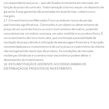
correspondente aos juros – que são fixados livremente em mercado, em
função do prazo do contrato. Toda transação a termo requer um depósito de
garantia. Essas garantias são prestadas em duas formas: cobertura ou
margem.
O investimento em Mercados Futuros embute riscos de perdas
patrimoniais significativos. Commodity é um objeto ou determinante de
preço de um contrato futuro ou outro instrumento derivativo, podendo
consubstanciar um índice, uma taxa, um valor mobiliário ou produto físico. É
um investimento de risco muito alto, que contempla a possibilidade de
oscilação de preço devido à utilização de alavancagem financeira. A duração
recomendada para o investimento é de curto prazo e o patrimônio do cliente
não está garantido neste tipo de produto. As condições de mercado,
mudanças climáticas e o cenário macroeconômico podem afetar o
desempenho do investimento.
ESTA INSTITUIÇÃO É ADERENTE AO CÓDIGO ANBIMA DE
DISTRIBUIÇÃO DE PRODUTOS DE INVESTIMENTO.