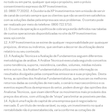
no todo ou em parte, qualquer que seja o propósito, sem o prévio
consentimento expresso da XP Investimentos.
0800 77 20202. A Ouvidoria da XP Investimentos tem a missão de servir
de canal de contato sempre que os clientes que não se sentirem satisfeitos
com as soluções dadas pela empresa aos seus problemas. O contato pode
ser realizado por meio do telefone: 0800 722 3710.
O custo da operação e a política de cobrança estão definidos nas tabelas
de custos operacionais disponibilizadas no site da XP Investimentos:
www.xpi.com.br.
A XP Investimentos se exime de qualquer responsabilidade por quaisquer
prejuízos, diretos ou indiretos, que venham a decorrer da utilização deste
relatório ou seu conteúdo.
A Avaliação Técnica e a Avaliação de Fundamentos seguem diferentes
metodologias de análise. A Análise Técnica é executada seguindo conceitos
como tendência, suporte, resistência, candles, volumes, médias móveis
entre outros. Já a Análise Fundamentalista utiliza como informação os
resultados divulgados pelas companhias emissoras e suas projeções. Desta
forma, as opiniões dos Analistas Fundamentalistas, que buscam os melhores
retornos dadas as condições de mercado, o cenário macroeconômico e os
eventos específicos da empresa e do setor, podem divergir das opiniões dos
Analistas Técnicos, que visam identificar os movimentos mais prováveis dos
preços dos ativos, com utilização de “stops” para limitar as possíveis perdas.
Ação é uma fração do capital de uma empresa que é negociada no
mercado. É um título de renda variável, ou seja, um investimento no qual a
rentabilidade não é preestabelecida, varia conforme as cotações de