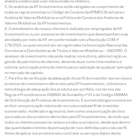
analista credenciado a ser mencionado no relatório.
Os analistas da XP Investimentos estão obrigados ao cumprimento de
todas as regras previstas no Código de Conduta da APIMEC Brasil para o
Analista de Valores Mobiliários e na Política de Conduta dos Analistas de
Valores Mobiliários da XP Investimentos.
O atendimento de nossos clientes é realizado por empregados da XP
Investimentos ou por assessores de investimento que desempenham suas
atividades por meio da XP, em conformidade com a Resolução CVM nº
178/2023, os quais encontram-se registrados na Associação Nacional das
Corretoras e Distribuidoras de Títulos e Valores Mobiliários – ANCORD. O
assessor de investimento não pode realizar consultoria, administração ou
gestão de patrimônio de clientes, devendo atuar como intermediário e
solicitar autorização prévia do cliente para a realização de qualquer operação
no mercado de capitais.
Para fins de verificação da adequação do perfil do investidor aos serviços e
produtos de investimento oferecidos pela XP Investimentos, utilizamos a
metodologia de adequação dos produtos por portfólio, nos termos das
Regras e Procedimentos ANBIMA de Suitability nº 01 e do Código ANBIMA
de Distribuição de Produtos de Investimento. Essa metodologia consiste em
atribuir uma pontuação máxima de risco para cada perfil de investidor
(conservador, moderado e agressivo), bem como uma pontuação de risco
para cada um dos produtos oferecidos pela XP Investimentos, de modo que
todos os clientes possam ter acesso a todos os produtos, desde que dentro
das quantidades e limites da pontuação de risco definidas para o seu perfil.
Antes de aplicar nos produtos e/ou contratar os serviços objeto deste