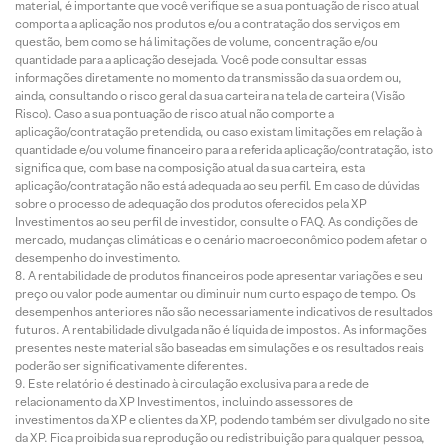
material, é importante que você verifique se a sua pontuação de risco atual
comporta a aplicação nos produtos e/ou a contratação dos serviços em
questão, bem como se há limitações de volume, concentração e/ou
quantidade para a aplicação desejada. Você pode consultar essas
informações diretamente no momento da transmissão da sua ordem ou,
ainda, consultando o risco geral da sua carteira na tela de carteira (Visão
Risco). Caso a sua pontuação de risco atual não comporte a
aplicação/contratação pretendida, ou caso existam limitações em relação à
quantidade e/ou volume financeiro para a referida aplicação/contratação, isto
significa que, com base na composição atual da sua carteira, esta
aplicação/contratação não está adequada ao seu perfil. Em caso de dúvidas
sobre o processo de adequação dos produtos oferecidos pela XP
Investimentos ao seu perfil de investidor, consulte o FAQ. As condições de
mercado, mudanças climáticas e o cenário macroeconômico podem afetar o
desempenho do investimento.
A rentabilidade de produtos financeiros pode apresentar variações e seu
preço ou valor pode aumentar ou diminuir num curto espaço de tempo. Os
desempenhos anteriores não são necessariamente indicativos de resultados
futuros. A rentabilidade divulgada não é líquida de impostos. As informações
presentes neste material são baseadas em simulações e os resultados reais
poderão ser significativamente diferentes.
Este relatório é destinado à circulação exclusiva para a rede de
relacionamento da XP Investimentos, incluindo assessores de
investimentos da XP e clientes da XP, podendo também ser divulgado no site
da XP. Fica proibida sua reprodução ou redistribuição para qualquer pessoa,