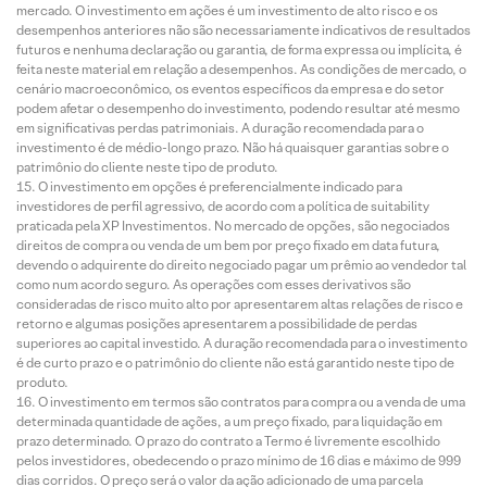
mercado. O investimento em ações é um investimento de alto risco e os
desempenhos anteriores não são necessariamente indicativos de resultados
futuros e nenhuma declaração ou garantia, de forma expressa ou implícita, é
feita neste material em relação a desempenhos. As condições de mercado, o
cenário macroeconômico, os eventos específicos da empresa e do setor
podem afetar o desempenho do investimento, podendo resultar até mesmo
em significativas perdas patrimoniais. A duração recomendada para o
investimento é de médio-longo prazo. Não há quaisquer garantias sobre o
patrimônio do cliente neste tipo de produto.
O investimento em opções é preferencialmente indicado para
investidores de perfil agressivo, de acordo com a política de suitability
praticada pela XP Investimentos. No mercado de opções, são negociados
direitos de compra ou venda de um bem por preço fixado em data futura,
devendo o adquirente do direito negociado pagar um prêmio ao vendedor tal
como num acordo seguro. As operações com esses derivativos são
consideradas de risco muito alto por apresentarem altas relações de risco e
retorno e algumas posições apresentarem a possibilidade de perdas
superiores ao capital investido. A duração recomendada para o investimento
é de curto prazo e o patrimônio do cliente não está garantido neste tipo de
produto.
O investimento em termos são contratos para compra ou a venda de uma
determinada quantidade de ações, a um preço fixado, para liquidação em
prazo determinado. O prazo do contrato a Termo é livremente escolhido
pelos investidores, obedecendo o prazo mínimo de 16 dias e máximo de 999
dias corridos. O preço será o valor da ação adicionado de uma parcela