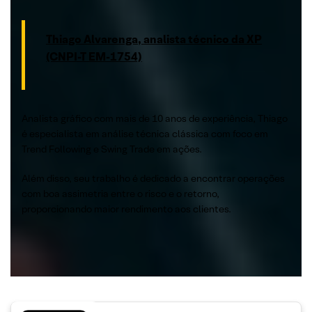
Thiago Alvarenga, analista técnico da XP
(CNPI-T EM-1754)
Analista gráfico com mais de 10 anos de experiência, Thiago
é especialista em análise técnica clássica com foco em
Trend Following e Swing Trade em ações.
Além disso, seu trabalho é dedicado a encontrar operações
com boa assimetria entre o risco e o retorno,
proporcionando maior rendimento aos clientes.